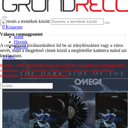
Keresés a termékek között
×
0
Kosaram
Válassz csomagpontot
home
Híreink
A csomagpont kiválasztásához írd be az irányítószámot vagy a város
Keresés
nevét, majd a megjelenő címek közül a megfelelőre kattintva tudod azt
kiválasztani.
10
dec.
Kérjük, vedd figyelembe hogy ha Z-BOX megjelölésű csomagpontot
választasz, ott az utánvétes fizetés csak a Packeta applikációban
lehetséges, a csomagautomatánál nem!