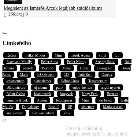
Megjelent az Ismerős Arcok legújabb stúdióalbuma
16
febr.
0
Címkefelhő
Radics
Felkai Miklós
Mini
Török Ádám
vinyl
LP
Eisemann Mihály
Peller Anna
Peller Károly
Szendy Szilvi
Bódi
Barbara
operett
Beyond
Metal
Hobo
Fonogram
Bródy
János
Mask
F.O.System
CD
Tóth Reni
Omega
testamentum
platinalemez
Kóbor János
Testamentum
Blindmirrors
új album
punk
enjoy the ride
angol nyelvű
Bálint Csaba
beatkorszak
könyvek
Nagy Feró
Beatrice
Ismerős Arcok
Action
feldolgozás
Mina
kar beled
Galla
Miklós
Duplalemez
Best of
SP
kislemez
Mariana-árok
aranylemez
Gáz van babám
Vinyl
IRATKOZZ FEL
Értesülj elsőként új
HÍRLEVELÜNKRE!
megjelenéseinkről és akcióinkról.