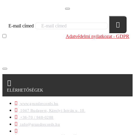
E-mail címed
Elolvastam és megértettem az
Adatvédelmi nyilatkozat - GDPR
szabályzatban leírtakat. Tudomásul veszem, hogy a
regisztrációkor megadott adataim egy részét anonimizált
formában a cég marketing célokra felhasználja.
ELÉRHETŐSÉGEK
www.grundrecords.hu
1047 Budapest, Károlyi István u. 10.
+36-70 / 948-0288
info@grundrecords.hu