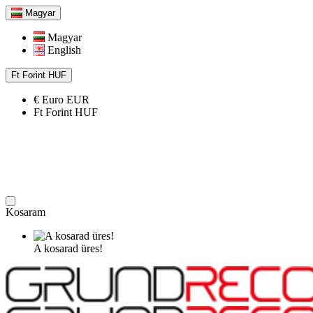
Magyar
Magyar
English
Ft
Forint
HUF
€
Euro
EUR
Ft
Forint
HUF
Kosaram
A kosarad üres!