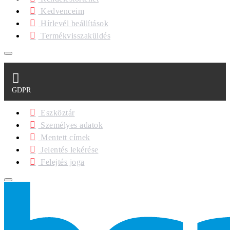
Kedvenceim
Hírlevél beállítások
Termékvisszaküldés
GDPR
Eszköztár
Személyes adatok
Mentett címek
Jelentés lekérése
Felejtés joga