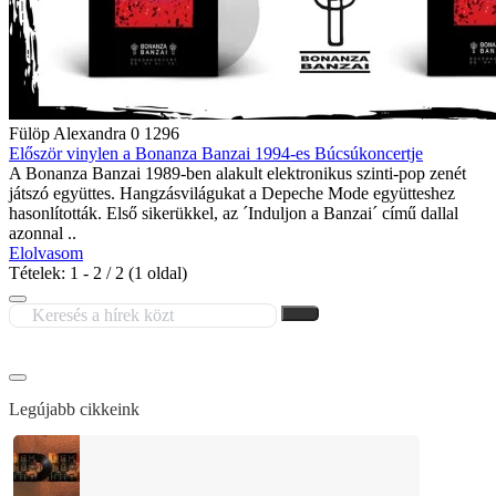
Fülöp Alexandra
0
1296
Először vinylen a Bonanza Banzai 1994-es Búcsúkoncertje
A Bonanza Banzai 1989-ben alakult elektronikus szinti-pop zenét
játszó együttes. Hangzásvilágukat a Depeche Mode együtteshez
hasonlították. Első sikerükkel, az ´Induljon a Banzai´ című dallal
azonnal ..
Elolvasom
Tételek: 1 - 2 / 2 (1 oldal)
Legújabb cikkeink