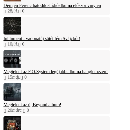
Demjén Ferenc hatodik stúdióalbuma először vinylen
28
júl.
0
Inlitnment - vadonatúj sötét fém Svájcból!
10
júl.
0
Megjelent az F.O.System legújabb albuma hanglemezen!
15
máj.
0
Megjelent az új Beyond album!
20
márc.
0