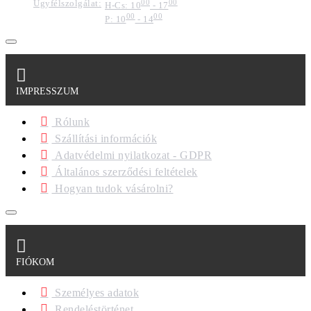
Ügyfélszolgálat:
00
00
H-Cs: 10
- 17
00
00
P: 10
- 14
IMPRESSZUM
Rólunk
Szállítási információk
Adatvédelmi nyilatkozat - GDPR
Általános szerződési feltételek
Hogyan tudok vásárolni?
FIÓKOM
Személyes adatok
Rendeléstörténet