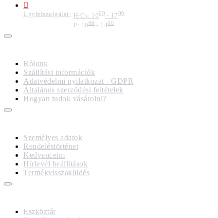
Ügyfélszolgálat:
00
00
H-Cs: 10
- 17
00
00
P: 10
- 14
IMPRESSZUM
Rólunk
Szállítási információk
Adatvédelmi nyilatkozat - GDPR
Általános szerződési feltételek
Hogyan tudok vásárolni?
FIÓKOM
Személyes adatok
Rendeléstörténet
Kedvenceim
Hírlevél beállítások
Termékvisszaküldés
GDPR
Eszköztár