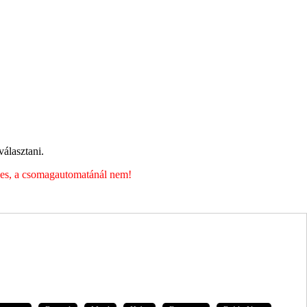
álasztani.
éges, a csomagautomatánál nem!