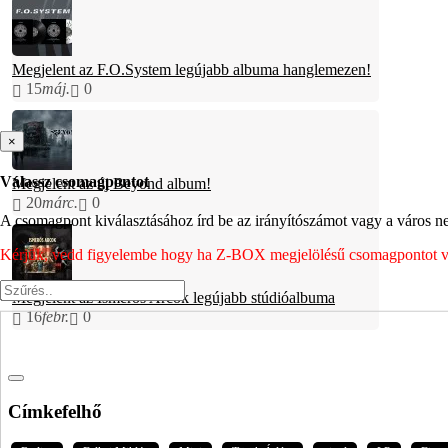
Megjelent az F.O.System legújabb albuma hanglemezen!
15
máj.
0
×
Válassz csomagpontot
Megjelent az új Beyond album!
20
márc.
0
A csomagpont kiválasztásához írd be az irányítószámot vagy a város nev
Kérjük, vedd figyelembe hogy ha Z-BOX megjelölésű csomagpontot vála
Megjelent az Ismerős Arcok legújabb stúdióalbuma
16
febr.
0
Címkefelhő