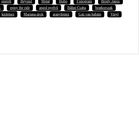
operett
Beyond
Metal
Hobo
Fonogram
Bródy János
k
enjoy the ride
angol nyelvű
Bálint Csaba
beatkorszak
kislemez
Mariana-árok
aranylemez
Gáz van babám
Vinyl
ott adataim egy részét anonimizált formában a cég marketing célokra