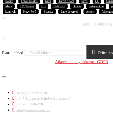
Radics
Felkai Miklós
Mini
Török Ádám
vinyl
LP
Eise
Mask
F.O.System
CD
Tóth Reni
Omega
testamentum
p
könyvek
Nagy Feró
Beatrice
Ismerős Arcok
Action
feldolgoz
IRATKOZZ FEL HÍRLEVELÜNKRE!
Értesülj elsőként új
E-mail címed
Feliratk
Elolvastam és megértettem az
Adatvédelmi nyilatkozat - GDPR
sz
felhasználja.
ELÉRHETŐSÉGEK
www.grundrecords.hu
1047 Budapest, Károlyi István u. 10.
+36-70 / 948-0288
info@grundrecords.hu