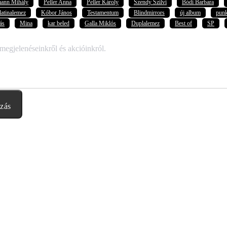
mann Mihály
Peller Anna
Peller Károly
Szendy Szilvi
Bódi Barbara
latinalemez
Kóbor János
Testamentum
Blindmirrors
új album
pun
ás
Mina
kar beled
Galla Miklós
Duplalemez
Best of
SP
 megjelenéseinkről és akcióinkról.
ozás
abályzatban leírtakat. Tudomásul veszem, hogy a regisztrációkor megad