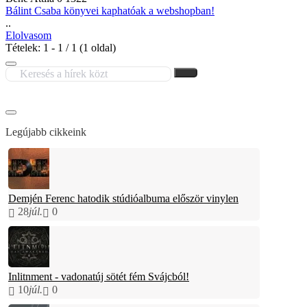
Bálint Csaba könyvei kaphatóak a webshopban!
..
Elolvasom
Tételek: 1 - 1 / 1 (1 oldal)
Legújabb cikkeink
Demjén Ferenc hatodik stúdióalbuma először vinylen
28
júl.
0
Inlitnment - vadonatúj sötét fém Svájcból!
10
júl.
0