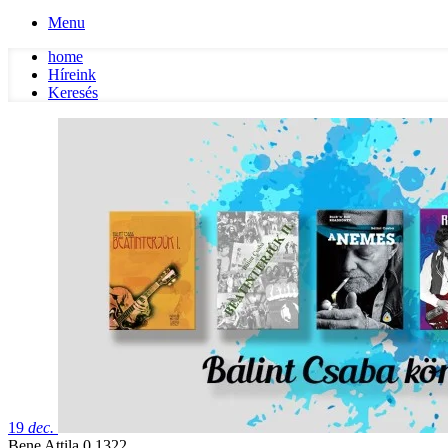
Menu
home
Híreink
Keresés
19
dec.
Bene Attila
0
1322