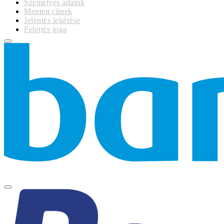
Személyes adatok
Mentett címek
Jelentés lekérése
Felejtés joga