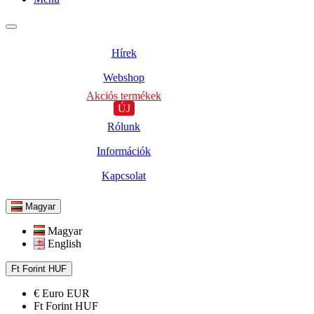
Hírek
Webshop
Akciós termékek
ÚJ
Rólunk
Információk
Kapcsolat
Magyar
Magyar
English
Ft
Forint
HUF
€
Euro
EUR
Ft
Forint
HUF