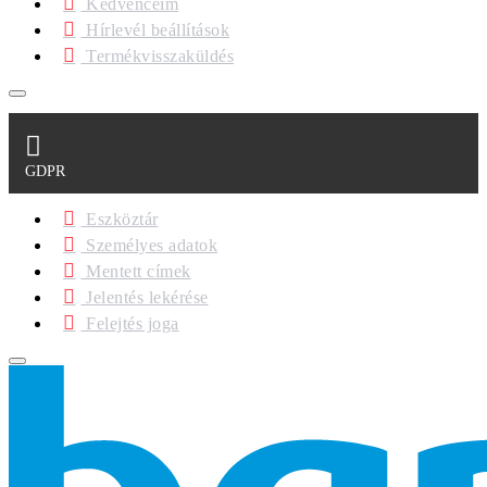
Kedvenceim
Hírlevél beállítások
Termékvisszaküldés
GDPR
Eszköztár
Személyes adatok
Mentett címek
Jelentés lekérése
Felejtés joga