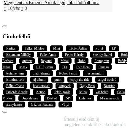
Megjelent az Ismerős Arcok legújabb stúdióalbuma
16
febr.
0
Címkefelhő
Radics
Felkai Miklós
Mini
Török Ádám
vinyl
LP
Eisemann Mihály
Peller Anna
Peller Károly
Szendy Szilvi
Bódi
Barbara
operett
Beyond
Metal
Hobo
Fonogram
Bródy
János
Mask
F.O.System
CD
Tóth Reni
Omega
testamentum
platinalemez
Kóbor János
Testamentum
Blindmirrors
új album
punk
enjoy the ride
angol nyelvű
Bálint Csaba
beatkorszak
könyvek
Nagy Feró
Beatrice
Ismerős Arcok
Action
feldolgozás
Mina
kar beled
Galla
Miklós
Duplalemez
Best of
SP
kislemez
Mariana-árok
aranylemez
Gáz van babám
Vinyl
IRATKOZZ FEL
Értesülj elsőként új
HÍRLEVELÜNKRE!
megjelenéseinkről és akcióinkról.