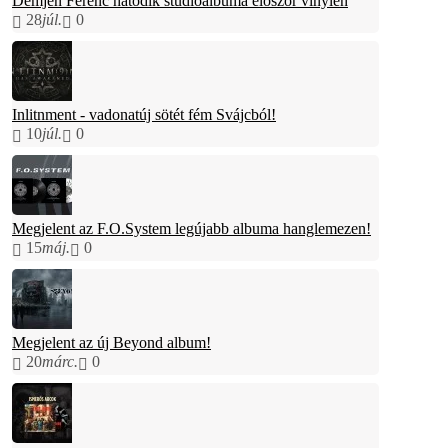
Demjén Ferenc hatodik stúdióalbuma először vinylen
28
júl.
0
Inlitnment - vadonatúj sötét fém Svájcból!
10
júl.
0
Megjelent az F.O.System legújabb albuma hanglemezen!
15
máj.
0
Megjelent az új Beyond album!
20
márc.
0