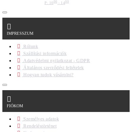
00
00
P: 10
- 14
IMPRESSZUM
Rólunk
Szállítási információk
Adatvédelmi nyilatkozat - GDPR
Általános szerződési feltételek
Hogyan tudok vásárolni?
FIÓKOM
Személyes adatok
Rendeléstörténet