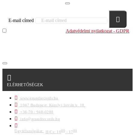
E-mail címed
Elolvastam és megértettem az
Adatvédelmi nyilatkozat - GDPR
szabályzatban leírtakat. Tudomásul veszem, hogy a
regisztrációkor megadott adataim egy részét anonimizált
formában a cég marketing célokra felhasználja.
ELÉRHETŐSÉGEK
www.grundrecords.hu
1047 Budapest, Károlyi István u. 10.
+36-70 / 948-0288
info@grundrecords.hu
Ügyfélszolgálat:
00
00
H-Cs: 10
- 17