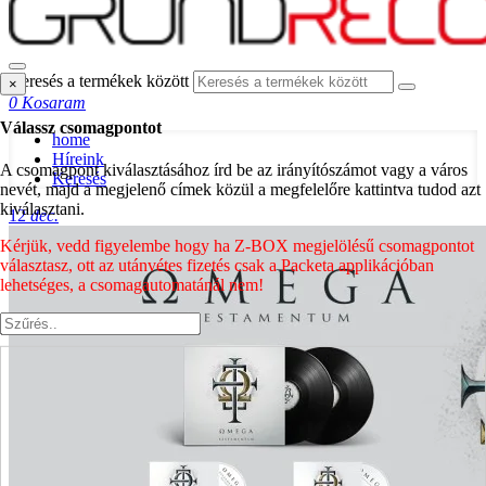
Keresés a termékek között
×
0
Kosaram
Válassz csomagpontot
home
Híreink
A csomagpont kiválasztásához írd be az irányítószámot vagy a város
Keresés
nevét, majd a megjelenő címek közül a megfelelőre kattintva tudod azt
kiválasztani.
12
dec.
Kérjük, vedd figyelembe hogy ha Z-BOX megjelölésű csomagpontot
választasz, ott az utánvétes fizetés csak a Packeta applikációban
lehetséges, a csomagautomatánál nem!