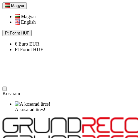
Magyar
Magyar
English
Ft
Forint
HUF
€
Euro
EUR
Ft
Forint
HUF
Kosaram
A kosarad üres!