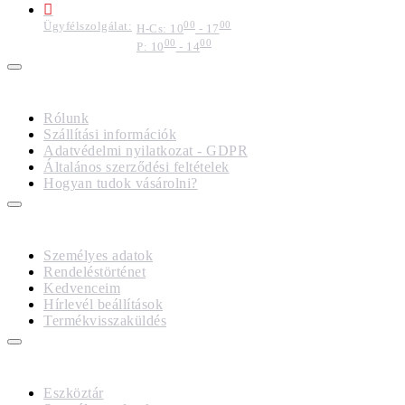
Ügyfélszolgálat:
00
00
H-Cs: 10
- 17
00
00
P: 10
- 14
IMPRESSZUM
Rólunk
Szállítási információk
Adatvédelmi nyilatkozat - GDPR
Általános szerződési feltételek
Hogyan tudok vásárolni?
FIÓKOM
Személyes adatok
Rendeléstörténet
Kedvenceim
Hírlevél beállítások
Termékvisszaküldés
GDPR
Eszköztár