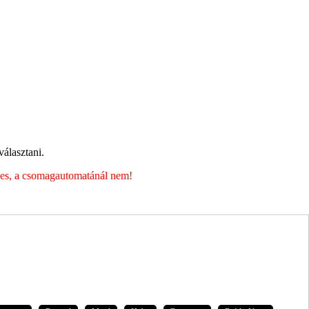
álasztani.
éges, a csomagautomatánál nem!