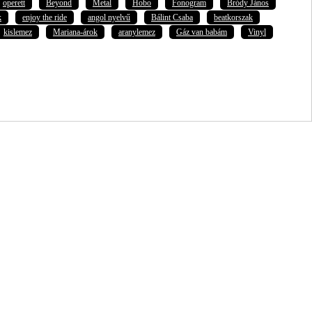
operett
Beyond
Metal
Hobo
Fonogram
Bródy János
k
enjoy the ride
angol nyelvű
Bálint Csaba
beatkorszak
kislemez
Mariana-árok
aranylemez
Gáz van babám
Vinyl
ott adataim egy részét anonimizált formában a cég marketing célokra