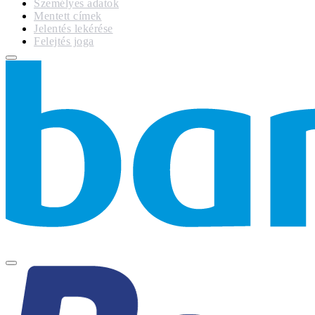
Személyes adatok
Mentett címek
Jelentés lekérése
Felejtés joga