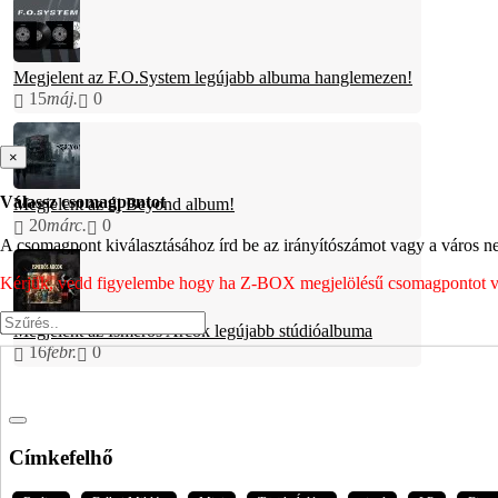
Megjelent az F.O.System legújabb albuma hanglemezen!
15
máj.
0
×
Válassz csomagpontot
Megjelent az új Beyond album!
20
márc.
0
A csomagpont kiválasztásához írd be az irányítószámot vagy a város nev
Kérjük, vedd figyelembe hogy ha Z-BOX megjelölésű csomagpontot vála
Megjelent az Ismerős Arcok legújabb stúdióalbuma
16
febr.
0
Címkefelhő