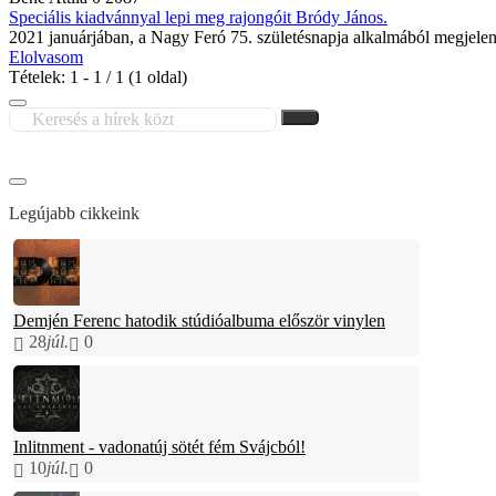
Speciális kiadvánnyal lepi meg rajongóit Bródy János.
2021 januárjában, a Nagy Feró 75. születésnapja alkalmából megjelent 
Elolvasom
Tételek: 1 - 1 / 1 (1 oldal)
Legújabb cikkeink
Demjén Ferenc hatodik stúdióalbuma először vinylen
28
júl.
0
Inlitnment - vadonatúj sötét fém Svájcból!
10
júl.
0