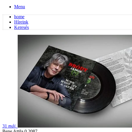
Menu
home
Híreink
Keresés
31
máj.
Bene Attila
0
2087