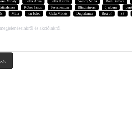
mann Mihály
Peller Anna
Peller Károly
Szendy Szilvi
Bódi Barbara
latinalemez
Kóbor János
Testamentum
Blindmirrors
új album
pun
ás
Mina
kar beled
Galla Miklós
Duplalemez
Best of
SP
 megjelenéseinkről és akcióinkról.
ozás
abályzatban leírtakat. Tudomásul veszem, hogy a regisztrációkor megad