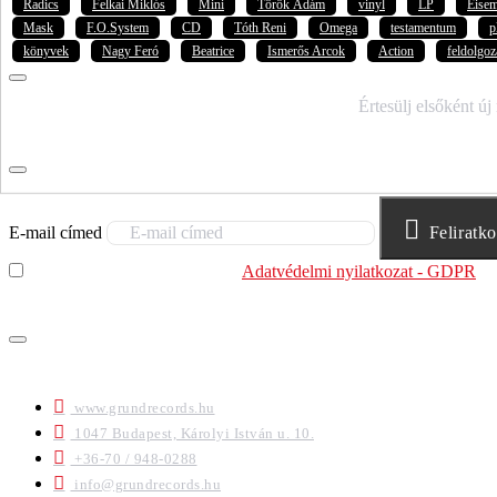
Radics
Felkai Miklós
Mini
Török Ádám
vinyl
LP
Eise
Mask
F.O.System
CD
Tóth Reni
Omega
testamentum
p
könyvek
Nagy Feró
Beatrice
Ismerős Arcok
Action
feldolgoz
IRATKOZZ FEL HÍRLEVELÜNKRE!
Értesülj elsőként új
E-mail címed
Feliratk
Elolvastam és megértettem az
Adatvédelmi nyilatkozat - GDPR
sz
felhasználja.
ELÉRHETŐSÉGEK
www.grundrecords.hu
1047 Budapest, Károlyi István u. 10.
+36-70 / 948-0288
info@grundrecords.hu