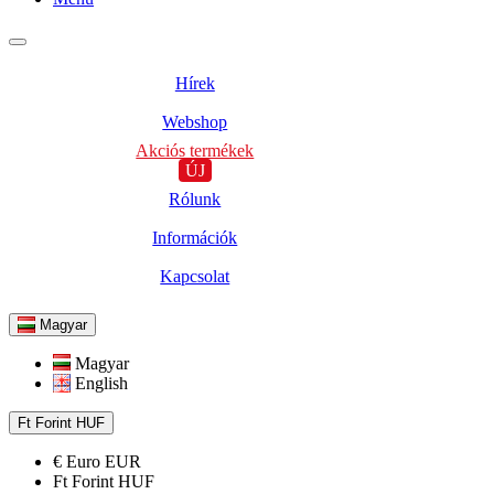
Hírek
Webshop
Akciós termékek
ÚJ
Rólunk
Információk
Kapcsolat
Magyar
Magyar
English
Ft
Forint
HUF
€
Euro
EUR
Ft
Forint
HUF