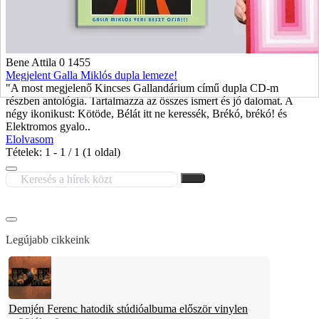
Bene Attila
0
1455
Megjelent Galla Miklós dupla lemeze!
"A most megjelenő Kincses Gallandárium című dupla CD-m
részben antológia. Tartalmazza az összes ismert és jó dalomat. A
négy ikonikust: Kötöde, Bélát itt ne keressék, Brékó, brékó! és
Elektromos gyalo..
Elolvasom
Tételek: 1 - 1 / 1 (1 oldal)
Legújabb cikkeink
Demjén Ferenc hatodik stúdióalbuma először vinylen