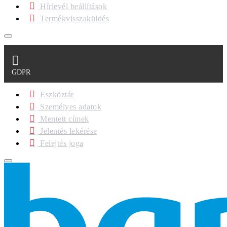
Hírlevél beállítások
Termékvisszaküldés
GDPR
Eszköztár
Személyes adatok
Mentett címek
Jelentés lekérése
Felejtés joga