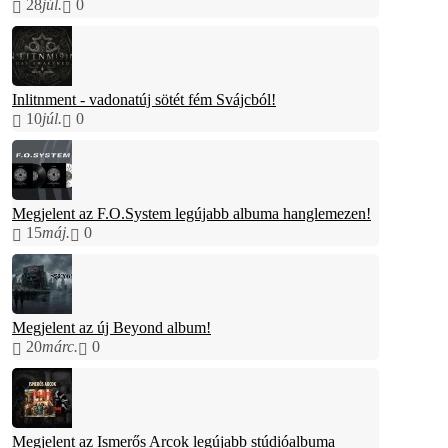
28
júl.
0
Inlitnment - vadonatúj sötét fém Svájcból!
10
júl.
0
Megjelent az F.O.System legújabb albuma hanglemezen!
15
máj.
0
Megjelent az új Beyond album!
20
márc.
0
Megjelent az Ismerős Arcok legújabb stúdióalbuma