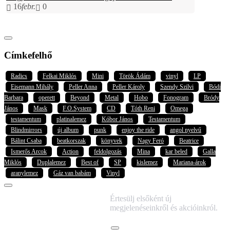
16
febr.
0
Címkefelhő
Radics
Felkai Miklós
Mini
Török Ádám
vinyl
LP
Eisemann Mihály
Peller Anna
Peller Károly
Szendy Szilvi
Bódi
Barbara
operett
Beyond
Metal
Hobo
Fonogram
Bródy
János
Mask
F.O.System
CD
Tóth Reni
Omega
testamentum
platinalemez
Kóbor János
Testamentum
Blindmirrors
új album
punk
enjoy the ride
angol nyelvű
Bálint Csaba
beatkorszak
könyvek
Nagy Feró
Beatrice
Ismerős Arcok
Action
feldolgozás
Mina
kar beled
Galla
Miklós
Duplalemez
Best of
SP
kislemez
Mariana-árok
aranylemez
Gáz van babám
Vinyl
IRATKOZZ FEL
Értesülj elsőként új
HÍRLEVELÜNKRE!
megjelenéseinkről és akcióinkról.