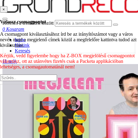
×
Válassz csomagpontot
Keresés a termékek között
0
Kosaram
A csomagpont kiválasztásához írd be az irányítószámot vagy a város
nevét, majd a megjelenő címek közül a megfelelőre kattintva tudod azt
home
kiválasztani.
Híreink
Keresés
Kérjük, vedd figyelembe hogy ha Z-BOX megjelölésű csomagpontot
választasz, ott az utánvétes fizetés csak a Packeta applikációban
11
máj.
lehetséges, a csomagautomatánál nem!