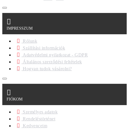
IMPRESSZUM
Rólunk
Szállítási információk
Adatvédelmi nyilatkozat - GDPR
Általános szerződési feltételek
Hogyan tudok vásárolni?
FIÓKOM
Személyes adatok
Rendeléstörténet
Kedvenceim