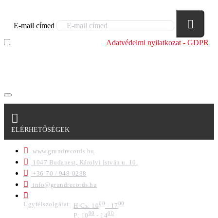
E-mail címed
Elolvastam és megértettem az
Adatvédelmi nyilatkozat - GDPR
szabályzatban leírtakat. Tudomásul veszem, hogy a
regisztrációkor megadott adataim egy részét anonimizált
formában a cég marketing célokra felhasználja.
ELÉRHETŐSÉGEK
www.grundrecords.hu
1047 Budapest, Károlyi István u. 10.
+36-70 / 948-0288
info@grundrecords.hu
Ügyfélszolgálat:
00
00
H-Cs: 10
- 17
00
00
P: 10
- 14