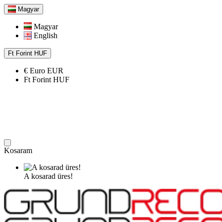
Magyar
Magyar
English
Ft
Forint
HUF
€
Euro
EUR
Ft
Forint
HUF
Kosaram
A kosarad üres!