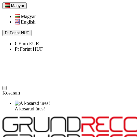
Magyar
Magyar
English
Ft
Forint
HUF
€
Euro
EUR
Ft
Forint
HUF
Kosaram
A kosarad üres!