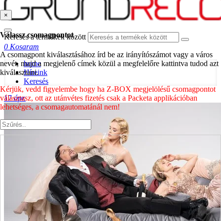
×
Válassz csomagpontot
Keresés a termékek között
0
Kosaram
A csomagpont kiválasztásához írd be az irányítószámot vagy a város
nevét, majd a megjelenő címek közül a megfelelőre kattintva tudod azt
home
kiválasztani.
Híreink
Keresés
Kérjük, vedd figyelembe hogy ha Z-BOX megjelölésű csomagpontot
választasz, ott az utánvétes fizetés csak a Packeta applikációban
17
ápr.
lehetséges, a csomagautomatánál nem!