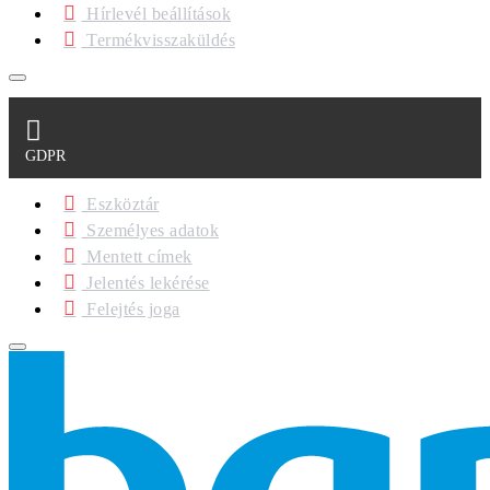
Hírlevél beállítások
Termékvisszaküldés
GDPR
Eszköztár
Személyes adatok
Mentett címek
Jelentés lekérése
Felejtés joga