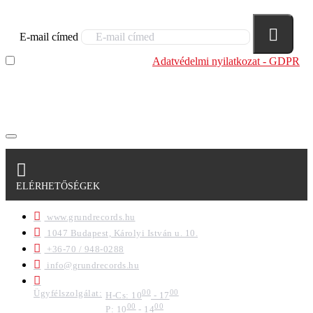
E-mail címed
Elolvastam és megértettem az
Adatvédelmi nyilatkozat - GDPR
szabályzatban leírtakat. Tudomásul veszem, hogy a
regisztrációkor megadott adataim egy részét anonimizált
formában a cég marketing célokra felhasználja.
ELÉRHETŐSÉGEK
www.grundrecords.hu
1047 Budapest, Károlyi István u. 10.
+36-70 / 948-0288
info@grundrecords.hu
Ügyfélszolgálat:
00
00
H-Cs: 10
- 17
00
00
P: 10
- 14