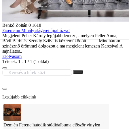
Benkő Zoltán
0
1618
Eisemann Mihály slágerei újrahúzva!
Megjelent Peller Károly legújabb lemeze, amelyen Peller Anna,
Bódi Barbi és Szendy Szilvi is közreműködött. Mindhárom
színésznő örömmel dolgozott a ma megjelent lemezen Karcsival.A
sajnálatos..
Elolvasom
Tételek: 1 - 1 / 1 (1 oldal)
Legújabb cikkeink
Demjén Ferenc hatodik stúdióalbuma először vinylen