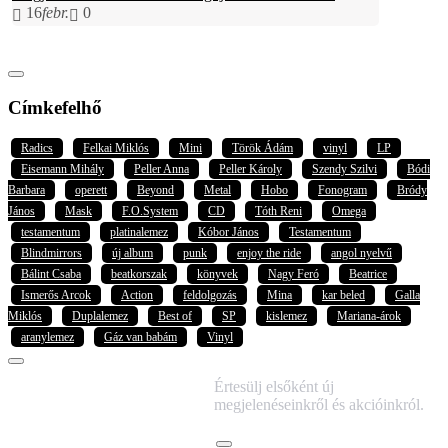
16
febr.
0
Címkefelhő
Radics
Felkai Miklós
Mini
Török Ádám
vinyl
LP
Eisemann Mihály
Peller Anna
Peller Károly
Szendy Szilvi
Bódi
Barbara
operett
Beyond
Metal
Hobo
Fonogram
Bródy
János
Mask
F.O.System
CD
Tóth Reni
Omega
testamentum
platinalemez
Kóbor János
Testamentum
Blindmirrors
új album
punk
enjoy the ride
angol nyelvű
Bálint Csaba
beatkorszak
könyvek
Nagy Feró
Beatrice
Ismerős Arcok
Action
feldolgozás
Mina
kar beled
Galla
Miklós
Duplalemez
Best of
SP
kislemez
Mariana-árok
aranylemez
Gáz van babám
Vinyl
IRATKOZZ FEL
Értesülj elsőként új
HÍRLEVELÜNKRE!
megjelenéseinkről és akcióinkról.