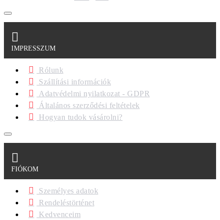
IMPRESSZUM
Rólunk
Szállítási információk
Adatvédelmi nyilatkozat - GDPR
Általános szerződési feltételek
Hogyan tudok vásárolni?
FIÓKOM
Személyes adatok
Rendeléstörténet
Kedvenceim