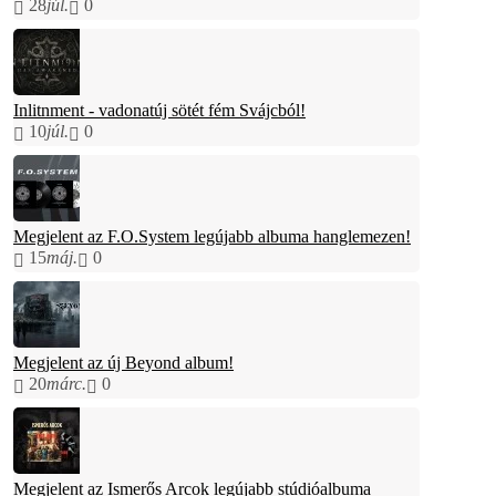
28
júl.
0
Inlitnment - vadonatúj sötét fém Svájcból!
10
júl.
0
Megjelent az F.O.System legújabb albuma hanglemezen!
15
máj.
0
Megjelent az új Beyond album!
20
márc.
0
Megjelent az Ismerős Arcok legújabb stúdióalbuma