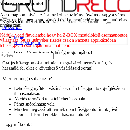
Válassz csomagpontot
A csomagpont kiválasztásához írd be az irányítószámot vagy a város
nevét, majd a megjelenő címek közül a megfelelőre kattintva tudod azt
Keresés a termékek között
kiválasztani.
0
Kosaram
Kérjük, vedd figyelembe hogy ha Z-BOX megjelölésű csomagpontot
home
választasz, ott az utánvétes fizetés csak a Packeta applikációban
Hűségprogram
lehetséges, a csomagautomatánál nem!
Csatlakozz a GrundRecords hűségprogramjához!
Gyűjts hűségpontokat minden megvásárolt termék után, és
használd fel őket a következő vásárlásaid során!
Miért éri meg csatlakozni?
Lehetőség nyílik a vásárlások után hűségpontok gyűjtésére és
felhasználására
Akciós termékekre is fel lehet használni
Pénzt spórolhatsz vele
Minden megvásárolt termék után hűségpontot írunk jóvá
1 pont = 1 forint értékben használható fel
Hogy működik?