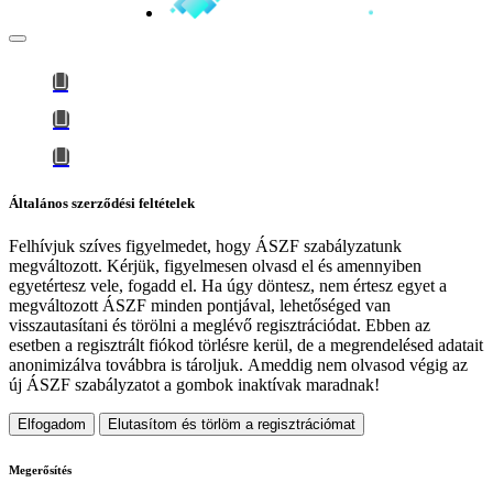
Általános szerződési feltételek
Felhívjuk szíves figyelmedet, hogy
ÁSZF szabályzatunk
megváltozott
. Kérjük, figyelmesen olvasd el és amennyiben
egyetértesz vele, fogadd el. Ha úgy döntesz, nem értesz egyet a
megváltozott ÁSZF minden pontjával, lehetőséged van
visszautasítani és törölni a meglévő regisztrációdat. Ebben az
esetben a regisztrált fiókod törlésre kerül, de a megrendelésed adatait
anonimizálva továbbra is tároljuk.
Ameddig nem olvasod végig az
új ÁSZF szabályzatot a gombok inaktívak maradnak!
Elfogadom
Elutasítom és törlöm a regisztrációmat
Megerősítés