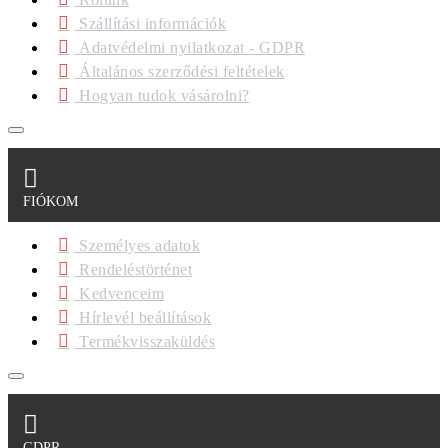
Szállítási információk
Adatvédelmi nyilatkozat - GDPR
Általános szerződési feltételek
Hogyan tudok vásárolni?
FIÓKOM
Személyes adatok
Rendeléstörténet
Kedvenceim
Hírlevél beállítások
Termékvisszaküldés
GDPR