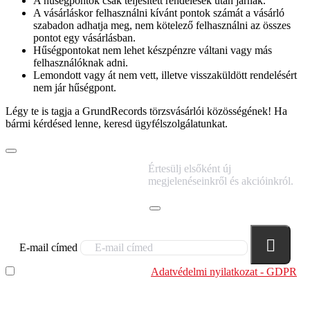
A hűségpontok csak teljesített rendelések után járnak.
A vásárláskor felhasználni kívánt pontok számát a vásárló
szabadon adhatja meg, nem kötelező felhasználni az összes
pontot egy vásárlásban.
Hűségpontokat nem lehet készpénzre váltani vagy más
felhasználóknak adni.
Lemondott vagy át nem vett, illetve visszaküldött rendelésért
nem jár hűségpont.
Légy te is tagja a
GrundRecords törzsvásárlói közösségének
! Ha
bármi kérdésed lenne, keresd ügyfélszolgálatunkat.
IRATKOZZ FEL
Értesülj elsőként új
HÍRLEVELÜNKRE!
megjelenéseinkről és akcióinkról.
E-mail címed
Elolvastam és megértettem az
Adatvédelmi nyilatkozat - GDPR
szabályzatban leírtakat. Tudomásul veszem, hogy a
regisztrációkor megadott adataim egy részét anonimizált
formában a cég marketing célokra felhasználja.