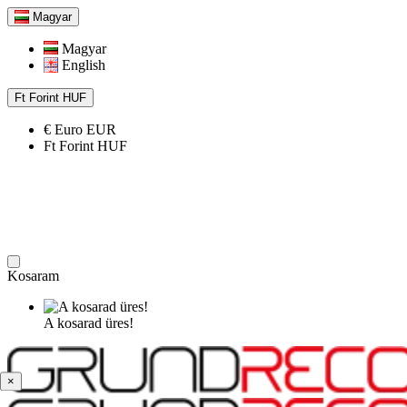
Magyar
Magyar
English
Ft
Forint
HUF
€
Euro
EUR
Ft
Forint
HUF
Kosaram
A kosarad üres!
×