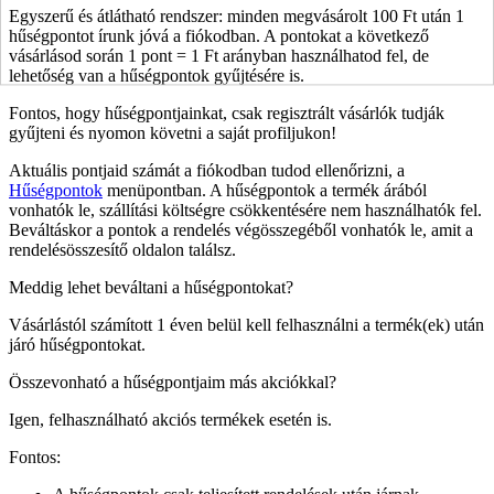
Egyszerű és átlátható rendszer: minden megvásárolt 100 Ft után 1
hűségpontot írunk jóvá a fiókodban. A pontokat a következő
vásárlásod során 1 pont = 1 Ft arányban használhatod fel, de
lehetőség van a hűségpontok gyűjtésére is.
Fontos, hogy hűségpontjainkat, csak regisztrált vásárlók tudják
gyűjteni és nyomon követni a saját profiljukon!
Aktuális pontjaid számát a fiókodban tudod ellenőrizni, a
Hűségpontok
menüpontban. A hűségpontok a termék árából
vonhatók le, szállítási költségre csökkentésére nem használhatók fel.
Beváltáskor a pontok a rendelés végösszegéből vonhatók le, amit a
rendelésösszesítő oldalon találsz.
Meddig lehet beváltani a hűségpontokat?
Vásárlástól számított
1 éven belül
kell felhasználni a termék(ek) után
járó hűségpontokat.
Összevonható a hűségpontjaim más akciókkal?
Igen, felhasználható akciós termékek esetén is.
Fontos: