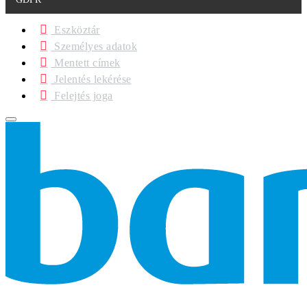
Eszköztár
Személyes adatok
Mentett címek
Jelentés lekérése
Felejtés joga