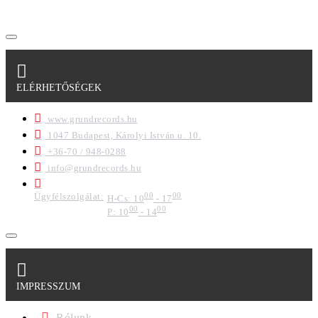
ELÉRHETŐSÉGEK
www.grundrecords.hu
1047 Budapest, Károlyi István u. 10.
+36-70 / 948-0288
info@grundrecords.hu
Ügyfélszolgálat:
00
00
H-Cs: 10
- 17
00
00
P: 10
- 14
IMPRESSZUM
Rólunk