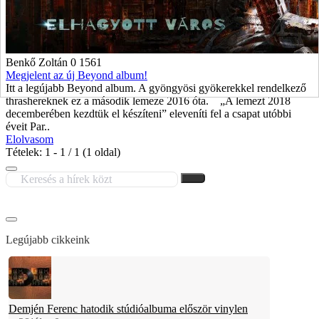
Benkő Zoltán
0
1561
Megjelent az új Beyond album!
Itt a legújabb Beyond album. A gyöngyösi gyökerekkel rendelkező
thrashereknek ez a második lemeze 2016 óta. „A lemezt 2018
decemberében kezdtük el készíteni” eleveníti fel a csapat utóbbi
éveit Par..
Elolvasom
Tételek: 1 - 1 / 1 (1 oldal)
Legújabb cikkeink
Demjén Ferenc hatodik stúdióalbuma először vinylen