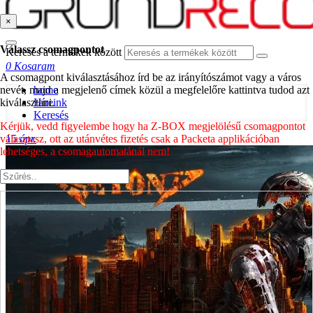
×
Válassz csomagpontot
Keresés a termékek között
0
Kosaram
A csomagpont kiválasztásához írd be az irányítószámot vagy a város
nevét, majd a megjelenő címek közül a megfelelőre kattintva tudod azt
home
kiválasztani.
Híreink
Keresés
Kérjük, vedd figyelembe hogy ha Z-BOX megjelölésű csomagpontot
választasz, ott az utánvétes fizetés csak a Packeta applikációban
15
ápr.
lehetséges, a csomagautomatánál nem!