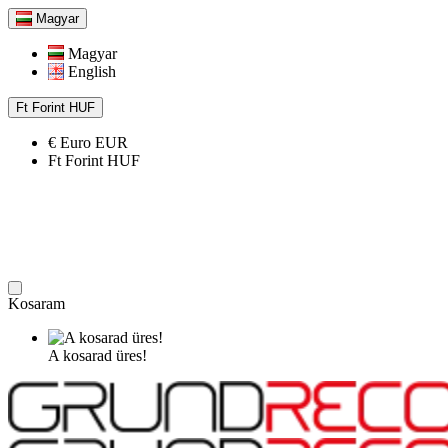
Magyar
Magyar
English
Ft
Forint
HUF
€
Euro
EUR
Ft
Forint
HUF
Kosaram
A kosarad üres!