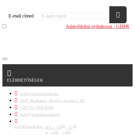
E-mail címed
Elolvastam és megértettem az
Adatvédelmi nyilatkozat - GDPR
szabályzatban leírtakat. Tudomásul veszem, hogy a
regisztrációkor megadott adataim egy részét anonimizált
formában a cég marketing célokra felhasználja.
ELÉRHETŐSÉGEK
www.grundrecords.hu
1047 Budapest, Károlyi István u. 10.
+36-70 / 948-0288
info@grundrecords.hu
Ügyfélszolgálat:
00
00
H-Cs: 10
- 17
00
00
P: 10
- 14