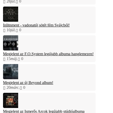
28
júl.
0
Inlitnment - vadonatúj sötét fém Svájcból!
10
júl.
0
Megjelent az F.O.System legújabb albuma hanglemezen!
15
máj.
0
Megjelent az új Beyond album!
20
márc.
0
Megjelent az Ismerős Arcok legújabb stúdióalbuma