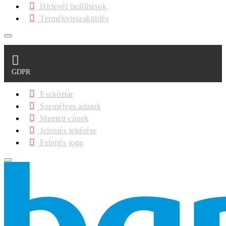
Hírlevél beállítások
Termékvisszaküldés
GDPR
Eszköztár
Személyes adatok
Mentett címek
Jelentés lekérése
Felejtés joga