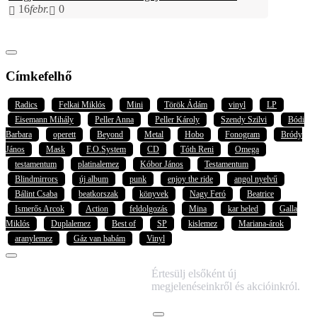
16
febr.
0
Címkefelhő
Radics
Felkai Miklós
Mini
Török Ádám
vinyl
LP
Eisemann Mihály
Peller Anna
Peller Károly
Szendy Szilvi
Bódi
Barbara
operett
Beyond
Metal
Hobo
Fonogram
Bródy
János
Mask
F.O.System
CD
Tóth Reni
Omega
testamentum
platinalemez
Kóbor János
Testamentum
Blindmirrors
új album
punk
enjoy the ride
angol nyelvű
Bálint Csaba
beatkorszak
könyvek
Nagy Feró
Beatrice
Ismerős Arcok
Action
feldolgozás
Mina
kar beled
Galla
Miklós
Duplalemez
Best of
SP
kislemez
Mariana-árok
aranylemez
Gáz van babám
Vinyl
IRATKOZZ FEL
Értesülj elsőként új
HÍRLEVELÜNKRE!
megjelenéseinkről és akcióinkról.