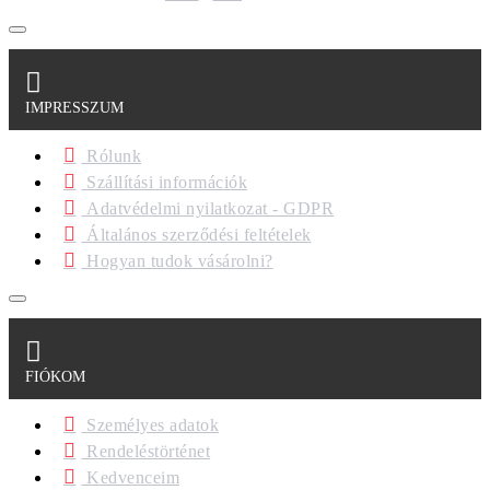
IMPRESSZUM
Rólunk
Szállítási információk
Adatvédelmi nyilatkozat - GDPR
Általános szerződési feltételek
Hogyan tudok vásárolni?
FIÓKOM
Személyes adatok
Rendeléstörténet
Kedvenceim