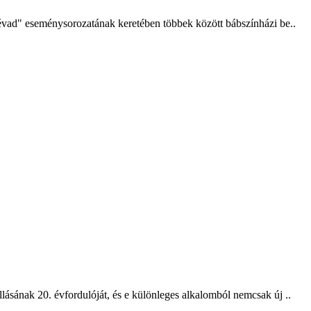
 évad" eseménysorozatának keretében többek között bábszínházi be..
ásának 20. évfordulóját, és e különleges alkalomból nemcsak új ..