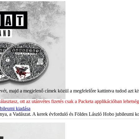
ét, majd a megjelenő címek közül a megfelelőre kattintva tudod azt kiv
sztasz, ott az utánvétes fizetés csak a Packeta applikációban lehets
bileumi kiadása
ya, a Vadászat. A kerek évforduló és Földes László Hobo jubileumi kon