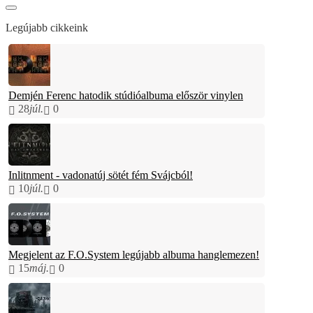
Legújabb cikkeink
Demjén Ferenc hatodik stúdióalbuma először vinylen
28
júl.
0
Inlitnment - vadonatúj sötét fém Svájcból!
10
júl.
0
Megjelent az F.O.System legújabb albuma hanglemezen!
15
máj.
0