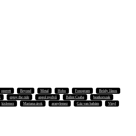
operett
Beyond
Metal
Hobo
Fonogram
Bródy János
k
enjoy the ride
angol nyelvű
Bálint Csaba
beatkorszak
kislemez
Mariana-árok
aranylemez
Gáz van babám
Vinyl