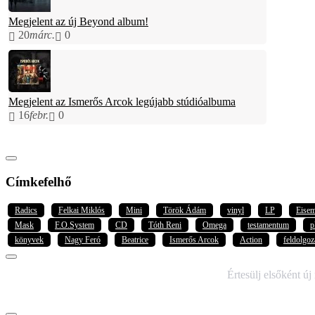
Megjelent az új Beyond album!
20
márc.
0
Megjelent az Ismerős Arcok legújabb stúdióalbuma
16
febr.
0
Címkefelhő
Radics
Felkai Miklós
Mini
Török Ádám
vinyl
LP
Eise
Mask
F.O.System
CD
Tóth Reni
Omega
testamentum
p
könyvek
Nagy Feró
Beatrice
Ismerős Arcok
Action
feldolgoz
IRATKOZZ FEL HÍRLEVELÜNKRE!
Értesülj elsőként új