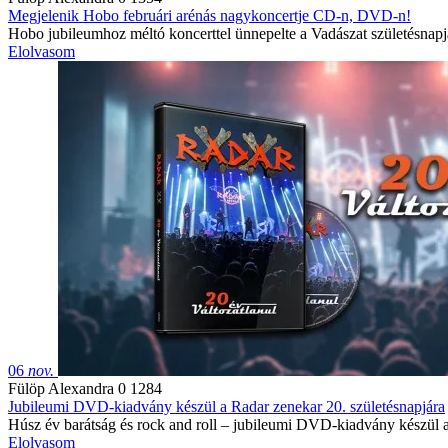
Megjelenik Hobo februári arénás nagykoncertje CD-n, DVD-n!
Hobo jubileumhoz méltó koncerttel ünnepelte a Vadászat születésnapj
Elolvasom
06
nov.
Fülöp Alexandra
0
1284
Jubileumi DVD-kiadvány készül a Radar zenekar 20. születésnapjára
Húsz év barátság és rock and roll – jubileumi DVD-kiadvány készül a 
Elolvasom