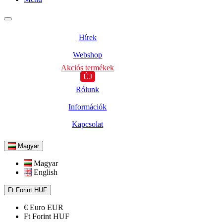
Hírek
Webshop
Akciós termékek
ÚJ
Rólunk
Információk
Kapcsolat
Magyar
Magyar
English
Ft
Forint
HUF
€
Euro
EUR
Ft
Forint
HUF