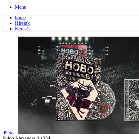
Menu
home
Híreink
Keresés
09
dec.
Fülöp Alexandra
0
1354