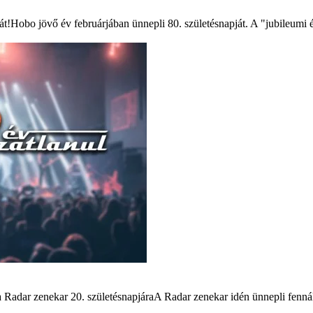
át!Hobo jövő év februárjában ünnepli 80. születésnapját. A "jubileumi
Radar zenekar 20. születésnapjáraA Radar zenekar idén ünnepli fennáll