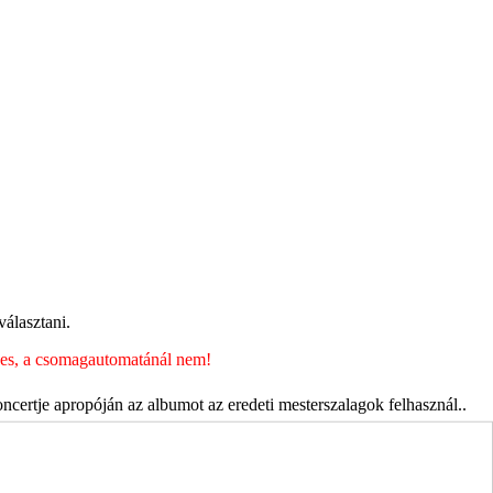
álasztani.
éges, a csomagautomatánál nem!
certje apropóján az albumot az eredeti mesterszalagok felhasznál..