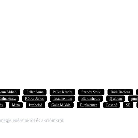
mann Mihály
Peller Anna
Peller Károly
Szendy Szilvi
Bódi Barbara
latinalemez
Kóbor János
Testamentum
Blindmirrors
új album
pun
ás
Mina
kar beled
Galla Miklós
Duplalemez
Best of
SP
 megjelenéseinkről és akcióinkról.