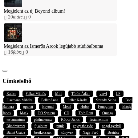
Megjelent az új Beyond album!
20
márc.
0
Megjelent az Ismerős Arcok legújabb stúdióalbuma
16
febr.
0
Címkefelhő
Radics
Felkai Miklós
Mini
Török Ádám
vinyl
LP
Eisemann Mihály
Peller Anna
Peller Károly
Szendy Szilvi
Bódi
Barbara
operett
Beyond
Metal
Hobo
Fonogram
Bródy
János
Mask
F.O.System
CD
Tóth Reni
Omega
testamentum
platinalemez
Kóbor János
Testamentum
Blindmirrors
új album
punk
enjoy the ride
angol nyelvű
Bálint Csaba
beatkorszak
könyvek
Nagy Feró
Beatrice