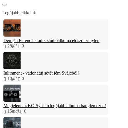
Legújabb cikkeink
Demjén Ferenc hatodik stúdióalbuma először vinylen
28
júl.
0
Inlitnment - vadonatúj sötét fém Svájcból!
10
júl.
0
Megjelent az F.O.System legújabb albuma hanglemezen!
15
máj.
0