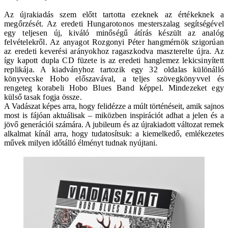
Az újrakiadás szem előtt tartotta ezeknek az értékeknek a
megőrzését. Az eredeti Hungarotonos mesterszalag segítségével
egy teljesen új, kiváló minőségű átírás készült az analóg
felvételekről. Az anyagot Rozgonyi Péter hangmérnök szigorúan
az eredeti keverési arányokhoz ragaszkodva maszterelte újra. Az
így kapott dupla CD füzete is az eredeti hanglemez lekicsinyített
replikája. A kiadványhoz tartozik egy 32 oldalas különálló
könyvecske Hobo előszavával, a teljes szövegkönyvvel és
rengeteg korabeli Hobo Blues Band képpel. Mindezeket egy
külső tasak fogja össze.
A Vadászat képes arra, hogy felidézze a múlt történéseit, amik sajnos
most is fájóan aktuálisak – miközben inspirációt adhat a jelen és a
jövő generációi számára. A jubileum és az újrakiadott változat remek
alkalmat kínál arra, hogy tudatosítsuk: a kiemelkedő, emlékezetes
művek milyen időtálló élményt tudnak nyújtani.