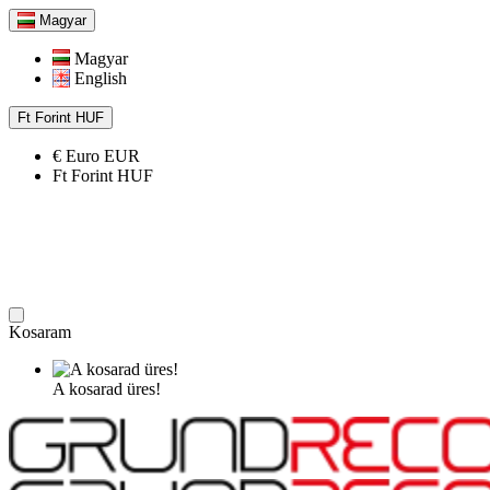
Magyar
Magyar
English
Ft
Forint
HUF
€
Euro
EUR
Ft
Forint
HUF
Kosaram
A kosarad üres!