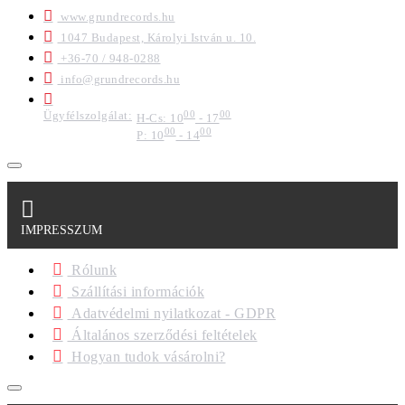
www.grundrecords.hu
1047 Budapest, Károlyi István u. 10.
+36-70 / 948-0288
info@grundrecords.hu
Ügyfélszolgálat:
00
00
H-Cs: 10
- 17
00
00
P: 10
- 14
IMPRESSZUM
Rólunk
Szállítási információk
Adatvédelmi nyilatkozat - GDPR
Általános szerződési feltételek
Hogyan tudok vásárolni?