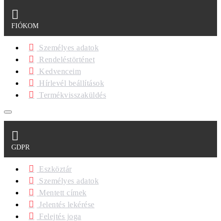
FIÓKOM
Személyes adatok
Rendeléstörténet
Kedvenceim
Hírlevél beállítások
Termékvisszaküldés
GDPR
Eszköztár
Személyes adatok
Mentett címek
Jelentés lekérése
Felejtés joga