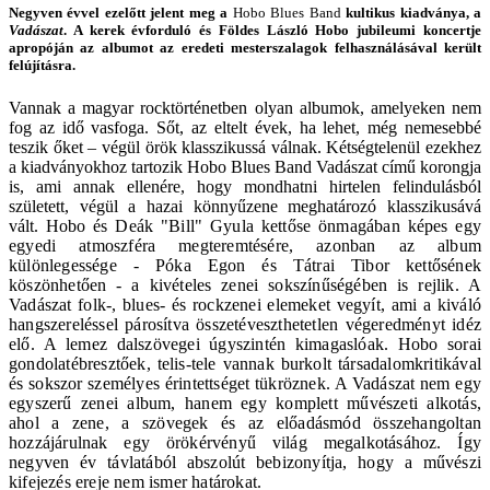
Negyven évvel ezelőtt jelent meg a
Hobo Blues Band
kultikus kiadványa, a
Vadászat
. A kerek évforduló és Földes László Hobo jubileumi koncertje
apropóján az albumot az eredeti mesterszalagok felhasználásával került
felújításra.
Vannak a magyar rocktörténetben olyan albumok, amelyeken nem
fog az idő vasfoga. Sőt, az eltelt évek, ha lehet, még nemesebbé
teszik őket – végül örök klasszikussá válnak. Kétségtelenül ezekhez
a kiadványokhoz tartozik Hobo Blues Band Vadászat című korongja
is, ami annak ellenére, hogy mondhatni hirtelen felindulásból
született, végül a hazai könnyűzene meghatározó klasszikusává
vált.
Hobo
és
Deák "Bill" Gyula
kettőse önmagában képes egy
egyedi atmoszféra megteremtésére, azonban az album
különlegessége -
Póka Egon
és
Tátrai Tibor
kettősének
köszönhetően - a kivételes zenei sokszínűségében is rejlik. A
Vadászat folk-, blues- és rockzenei elemeket vegyít, ami a kiváló
hangszereléssel párosítva összetéveszthetetlen végeredményt idéz
elő.
A lemez dalszövegei úgyszintén kimagaslóak. Hobo sorai
gondolatébresztőek, telis-tele vannak burkolt társadalomkritikával
és sokszor személyes érintettséget tükröznek. A Vadászat nem egy
egyszerű zenei album, hanem egy komplett művészeti alkotás,
ahol a zene, a szövegek és az előadásmód összehangoltan
hozzájárulnak egy örökérvényű világ megalkotásához. Így
negyven év távlatából abszolút bebizonyítja, hogy a művészi
kifejezés ereje nem ismer határokat.