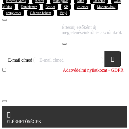
Ismerős Arcok
Action
feldolgozás
Mina
kar beled
Galla
Miklós
Duplalemez
Best of
SP
kislemez
Mariana-árok
aranylemez
Gáz van babám
Vinyl
IRATKOZZ FEL
Értesülj elsőként új
HÍRLEVELÜNKRE!
megjelenéseinkről és akcióinkról.
E-mail címed
Elolvastam és megértettem az
Adatvédelmi nyilatkozat - GDPR
szabályzatban leírtakat. Tudomásul veszem, hogy a
regisztrációkor megadott adataim egy részét anonimizált
formában a cég marketing célokra felhasználja.
ELÉRHETŐSÉGEK