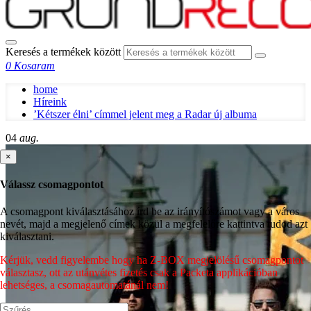
Keresés a termékek között
0
Kosaram
home
Híreink
’Kétszer élni’ címmel jelent meg a Radar új albuma
04
aug.
×
Válassz csomagpontot
A csomagpont kiválasztásához írd be az irányítószámot vagy a város
nevét, majd a megjelenő címek közül a megfelelőre kattintva tudod azt
kiválasztani.
Kérjük, vedd figyelembe hogy ha Z-BOX megjelölésű csomagpontot
választasz, ott az utánvétes fizetés csak a Packeta applikációban
lehetséges, a csomagautomatánál nem!