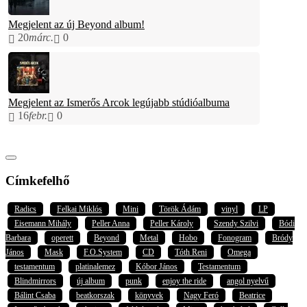
Megjelent az új Beyond album!
20
márc.
0
Megjelent az Ismerős Arcok legújabb stúdióalbuma
16
febr.
0
Címkefelhő
Radics
Felkai Miklós
Mini
Török Ádám
vinyl
LP
Eisemann Mihály
Peller Anna
Peller Károly
Szendy Szilvi
Bódi
Barbara
operett
Beyond
Metal
Hobo
Fonogram
Bródy
János
Mask
F.O.System
CD
Tóth Reni
Omega
testamentum
platinalemez
Kóbor János
Testamentum
Blindmirrors
új album
punk
enjoy the ride
angol nyelvű
Bálint Csaba
beatkorszak
könyvek
Nagy Feró
Beatrice