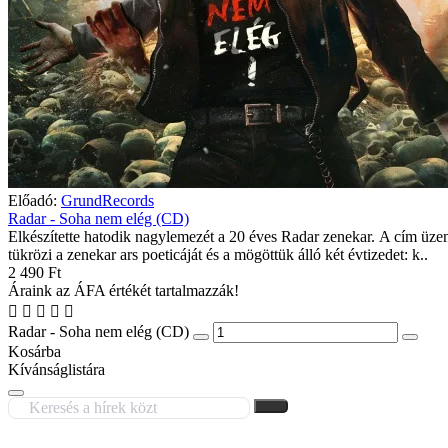
Előadó:
GrundRecords
Radar - Soha nem elég (CD)
Elkészítette hatodik nagylemezét a 20 éves Radar zenekar. A cím üze
tükrözi a zenekar ars poeticáját és a mögöttük álló két évtizedet: k..
2 490 Ft
Áraink az ÁFA értékét tartalmazzák!
Radar - Soha nem elég (CD)
Kosárba
Kívánságlistára