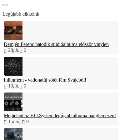
Legújabb cikkeink
Demjén Ferenc hatodik stúdióalbuma először vinylen
28
júl.
0
Inlitnment - vadonatúj sötét fém Svájcból!
10
júl.
0
Megjelent az F.O.System legújabb albuma hanglemezen!
15
máj.
0