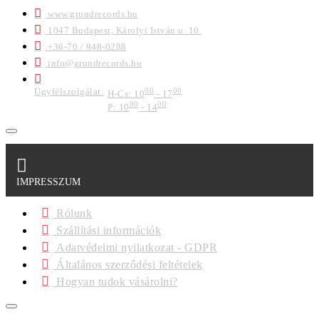
www.grundrecords.hu
1047 Budapest, Károlyi István u. 10.
+36-70 / 948-0288
info@grundrecords.hu
Ügyfélszolgálat:
00
00
H-Cs: 10
- 17
00
00
P: 10
- 14
IMPRESSZUM
Rólunk
Szállítási információk
Adatvédelmi nyilatkozat - GDPR
Általános szerződési feltételek
Hogyan tudok vásárolni?