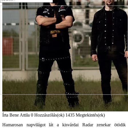
Írta
Bene Attila
0 Hozzászólás(ok)
1435 Megtekintés(ek)
Hamarosan napvilágot lát a kisvárdai Radar zenekar ötödik