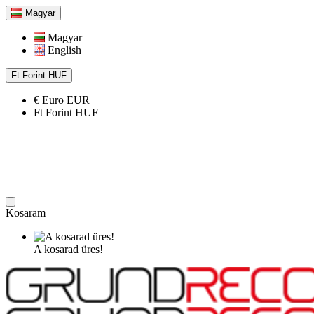
Magyar
Magyar
English
Ft
Forint
HUF
€
Euro
EUR
Ft
Forint
HUF
Kosaram
A kosarad üres!