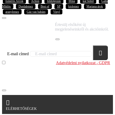
Ismerős Arcok
Action
feldolgozás
Mina
kar beled
Galla
Miklós
Duplalemez
Best of
SP
kislemez
Mariana-árok
aranylemez
Gáz van babám
Vinyl
IRATKOZZ FEL
Értesülj elsőként új
HÍRLEVELÜNKRE!
megjelenéseinkről és akcióinkról.
E-mail címed
Elolvastam és megértettem az
Adatvédelmi nyilatkozat - GDPR
szabályzatban leírtakat. Tudomásul veszem, hogy a
regisztrációkor megadott adataim egy részét anonimizált
formában a cég marketing célokra felhasználja.
ELÉRHETŐSÉGEK