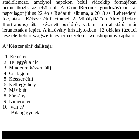
stúdiólemeze, amelyről napokon belül videoklip formájában
bemutatkozik az első dal.
A GrundRecords gondozásában lát
napvilágot július 22-én a Radar új albuma, a 2018-as ’Lehetetlen’
folytatása ’Kétszer élni’ címmel. A Mihályfi-Tóth Alex (Redart
Illustrations) által készített borítóról, valamit a dallistáról már
lerántották a leplet. A kiadvány kristálytokban, 12 oldalas füzettel
lesz elérhető országszerte és természetesen webshopon is kapható.
A ’Kétszer élni’ dallistája:
1. Remény
2. Te legyél a híd
3. Mindenre készen állj
4. Csillagom
5. Kétszer élni
6. Kell egy hely
7. Másik út
8. Sárkány
9. Kimerülten
10. Van e?
11. Bitang gyerek