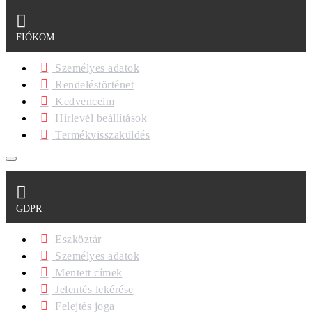
FIÓKOM
Személyes adatok
Rendeléstörténet
Kedvenceim
Hírlevél beállítások
Termékvisszaküldés
GDPR
Eszköztár
Személyes adatok
Mentett címek
Jelentés lekérése
Felejtés joga