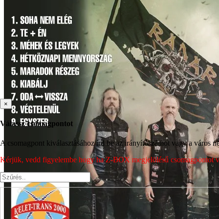
×
Válassz csomagpontot
A csomagpont kiválasztásához írd be az irányítószámot vagy a város nev
Kérjük, vedd figyelembe hogy ha Z-BOX megjelölésű csomagpontot vála