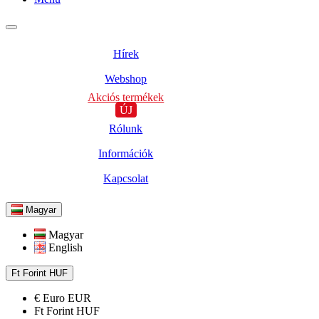
Hírek
Webshop
Akciós termékek
ÚJ
Rólunk
Információk
Kapcsolat
Magyar
Magyar
English
Ft
Forint
HUF
€
Euro
EUR
Ft
Forint
HUF