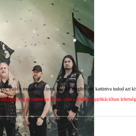
ét, majd a megjelenő címek közül a megfelelőre kattintva tudod azt kiv
sztasz, ott az utánvétes fizetés csak a Packeta applikációban lehets