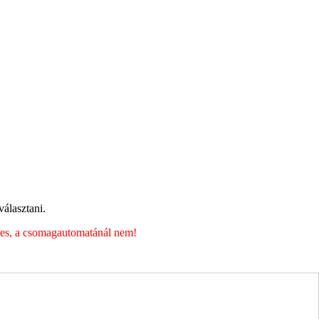
álasztani.
éges, a csomagautomatánál nem!