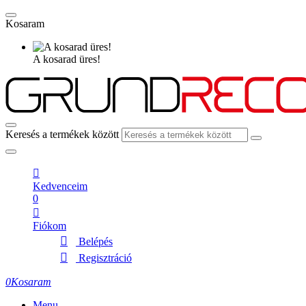
Kosaram
A kosarad üres!
Keresés a termékek között
Kedvenceim
0
Fiókom
Belépés
Regisztráció
0
Kosaram
Menu