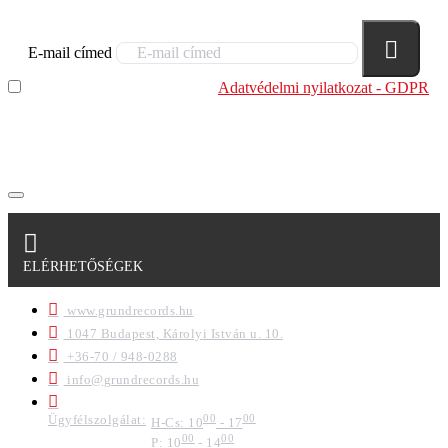
E-mail címed
Elolvastam és megértettem az
Adatvédelmi nyilatkozat - GDPR
szabályzatban leírtakat. Tudomásul veszem, hogy a
regisztrációkor megadott adataim egy részét anonimizált
formában a cég marketing célokra felhasználja.
ELÉRHETŐSÉGEK
www.grundrecords.hu
1047 Budapest, Károlyi István u. 10.
+36-70 / 948-0288
info@grundrecords.hu
Ügyfélszolgálat:
00
00
H-Cs: 10
- 17
00
00
P: 10
- 14