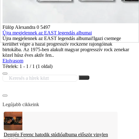
Fülöp Alexandra
0
5497
Újra megjelennek az EAST legendás albumai
Újra megjelennek az EAST legendás albumai!Igazi csemege
kerülhet végre a hazai progresszív rockzene rajongóinak
birtokába. Az 1975-ben alakult magyar progresszív rock zenekar
közel húsz éves aktív fen..
Elolvasom
Tételek: 1 - 1 / 1 (1 oldal)
Legújabb cikkeink
Demjén Ferenc hatodik stúdióalbuma először vinylen