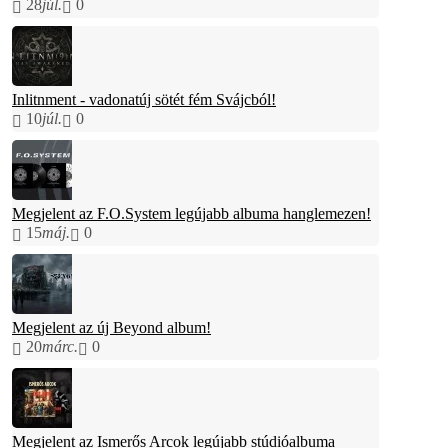
28
júl.
0
Inlitnment - vadonatúj sötét fém Svájcból!
10
júl.
0
Megjelent az F.O.System legújabb albuma hanglemezen!
15
máj.
0
Megjelent az új Beyond album!
20
márc.
0
Megjelent az Ismerős Arcok legújabb stúdióalbuma