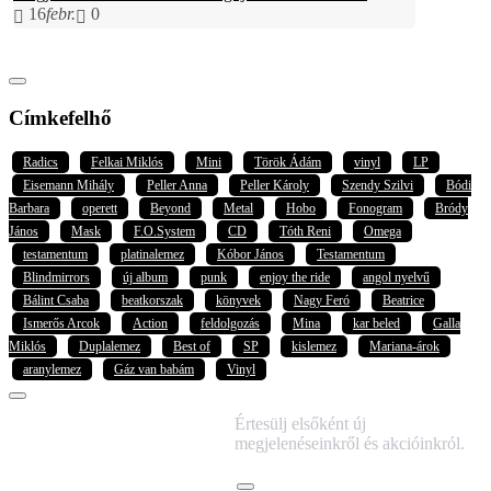
16
febr.
0
Címkefelhő
Radics
Felkai Miklós
Mini
Török Ádám
vinyl
LP
Eisemann Mihály
Peller Anna
Peller Károly
Szendy Szilvi
Bódi
Barbara
operett
Beyond
Metal
Hobo
Fonogram
Bródy
János
Mask
F.O.System
CD
Tóth Reni
Omega
testamentum
platinalemez
Kóbor János
Testamentum
Blindmirrors
új album
punk
enjoy the ride
angol nyelvű
Bálint Csaba
beatkorszak
könyvek
Nagy Feró
Beatrice
Ismerős Arcok
Action
feldolgozás
Mina
kar beled
Galla
Miklós
Duplalemez
Best of
SP
kislemez
Mariana-árok
aranylemez
Gáz van babám
Vinyl
IRATKOZZ FEL
Értesülj elsőként új
HÍRLEVELÜNKRE!
megjelenéseinkről és akcióinkról.