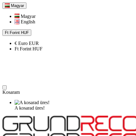
Magyar
Magyar
English
Ft
Forint
HUF
€
Euro
EUR
Ft
Forint
HUF
Kosaram
A kosarad üres!