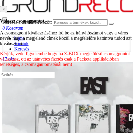
×
Válassz csomagpontot
Keresés a termékek között
0
Kosaram
A csomagpont kiválasztásához írd be az irányítószámot vagy a város
nevét, majd a megjelenő címek közül a megfelelőre kattintva tudod azt
home
kiválasztani.
Híreink
Keresés
Kérjük, vedd figyelembe hogy ha Z-BOX megjelölésű csomagpontot
választasz, ott az utánvétes fizetés csak a Packeta applikációban
17
okt.
lehetséges, a csomagautomatánál nem!