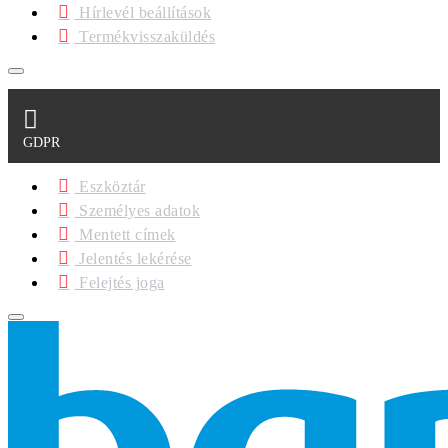
Hírlevél beállítások
Termékvisszaküldés
GDPR
Eszköztár
Személyes adatok
Mentett címek
Jelentés lekérése
Felejtés joga