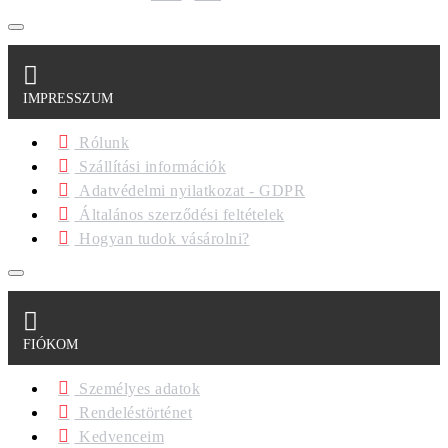
IMPRESSZUM
Rólunk
Szállítási információk
Adatvédelmi nyilatkozat - GDPR
Általános szerződési feltételek
Hogyan tudok vásárolni?
FIÓKOM
Személyes adatok
Rendeléstörténet
Kedvenceim