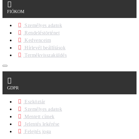
FIÓKOM
Személyes adatok
Rendeléstörténet
Kedvenceim
Hírlevél beállítások
Termékvisszaküldés
GDPR
Eszköztár
Személyes adatok
Mentett címek
Jelentés lekérése
Felejtés joga