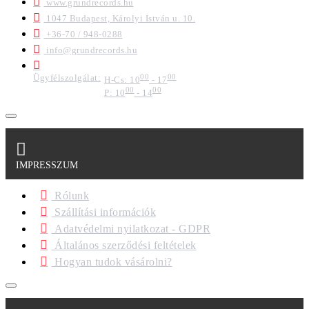
www.grundrecords.hu
1047 Budapest, Károlyi István u. 10.
+36-70 / 948-0288
info@grundrecords.hu
Ügyfélszolgálat:
00
00
H-Cs: 10
- 17
00
00
P: 10
- 14
IMPRESSZUM
Rólunk
Szállítási információk
Adatvédelmi nyilatkozat - GDPR
Általános szerződési feltételek
Hogyan tudok vásárolni?