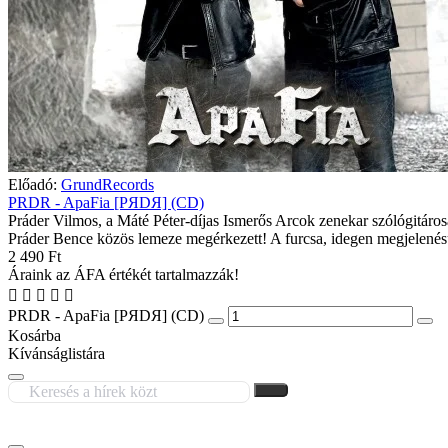
Előadó:
GrundRecords
PRDR - ApaFia [PЯDЯ] (CD)
Práder Vilmos, a Máté Péter-díjas Ismerős Arcok zenekar szólógitárosa
Práder Bence közös lemeze megérkezett! A furcsa, idegen megjelenés
2 490 Ft
Áraink az ÁFA értékét tartalmazzák!
PRDR - ApaFia [PЯDЯ] (CD)
Kosárba
Kívánságlistára