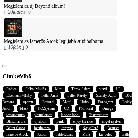
Megjelent az új Beyond album!
20
márc.
0
Megjelent az Ismerős Arcok legújabb stúdióalbuma
16
febr.
0
Címkefelhő
Radics
Felkai Miklós
Mini
Török Ádám
vinyl
LP
Eisemann Mihály
Peller Anna
Peller Károly
Szendy Szilvi
Bódi
Barbara
operett
Beyond
Metal
Hobo
Fonogram
Bródy
János
Mask
F.O.System
CD
Tóth Reni
Omega
testamentum
platinalemez
Kóbor János
Testamentum
Blindmirrors
új album
punk
enjoy the ride
angol nyelvű
Bálint Csaba
beatkorszak
könyvek
Nagy Feró
Beatrice
Ismerős Arcok
Action
feldolgozás
Mina
kar beled
Galla