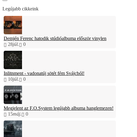
Legújabb cikkeink
Demjén Ferenc hatodik stúdióalbuma először vinylen
28
júl.
0
Inlitnment - vadonatúj sötét fém Svájcból!
10
júl.
0
Megjelent az F.O.System legújabb albuma hanglemezen!
15
máj.
0