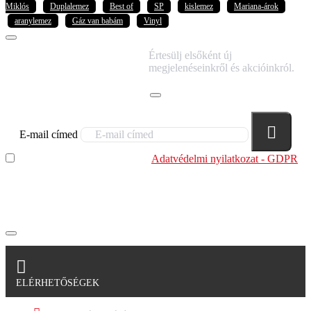
Miklós
Duplalemez
Best of
SP
kislemez
Mariana-árok
aranylemez
Gáz van babám
Vinyl
IRATKOZZ FEL
Értesülj elsőként új
HÍRLEVELÜNKRE!
megjelenéseinkről és akcióinkról.
E-mail címed
Elolvastam és megértettem az
Adatvédelmi nyilatkozat - GDPR
szabályzatban leírtakat. Tudomásul veszem, hogy a
regisztrációkor megadott adataim egy részét anonimizált
formában a cég marketing célokra felhasználja.
ELÉRHETŐSÉGEK