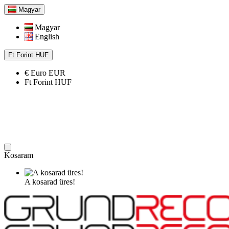
Magyar
Magyar
English
Ft
Forint
HUF
€
Euro
EUR
Ft
Forint
HUF
Kosaram
A kosarad üres!