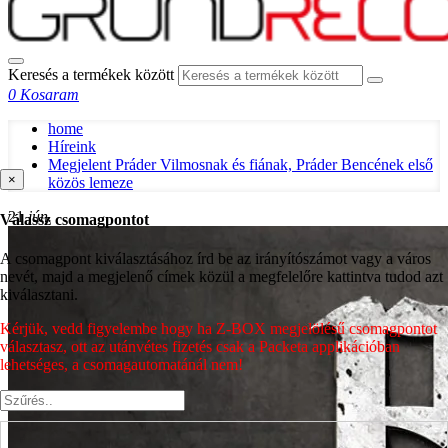
Keresés a termékek között
0
Kosaram
home
Híreink
Megjelent Práder Vilmosnak és fiának, Práder Bencének első
×
közös lemeze
21
jún.
Válassz csomagpontot
A csomagpont kiválasztásához írd be az irányítószámot vagy a város
nevét, majd a megjelenő címek közül a megfelelőre kattintva tudod azt
kiválasztani.
Kérjük, vedd figyelembe hogy ha Z-BOX megjelölésű csomagpontot
választasz, ott az utánvétes fizetés csak a Packeta applikációban
lehetséges, a csomagautomatánál nem!