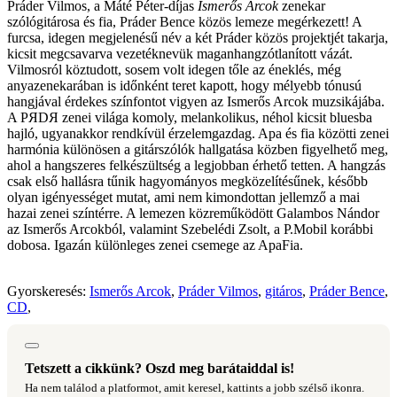
Práder Vilmos
, a Máté Péter-díjas
Ismerős Arcok
zenekar
szólógitárosa és fia,
Práder Bence
közös lemeze megérkezett! A
furcsa, idegen megjelenésű név a két Práder közös projektjét takarja,
kicsit megcsavarva vezetéknevük maganhangzótlanított vázát.
Vilmosról köztudott, sosem volt idegen tőle az éneklés, még
anyazenekarában is időnként teret kapott, hogy mélyebb tónusú
hangjával érdekes színfontot vigyen az Ismerős Arcok muzsikájába.
A PЯDЯ zenei világa komoly, melankolikus, néhol kicsit bluesba
hajló, ugyanakkor rendkívül érzelemgazdag. Apa és fia közötti zenei
harmónia különösen a gitárszólók hallgatása közben figyelhető meg,
ahol a hangszeres felkészültség a legjobban érhető tetten. A hangzás
csak első hallásra tűnik hagyományos megközelítésűnek, később
olyan igényességet mutat, ami nem kimondottan jellemző a mai
hazai zenei színtérre. A lemezen közreműködött Galambos Nándor
az Ismerős Arcokból, valamint Szebelédi Zsolt, a P.Mobil korábbi
dobosa. Igazán különleges zenei csemege az ApaFia.
Gyorskeresés:
Ismerős Arcok
,
Práder Vilmos
,
gitáros
,
Práder Bence
,
CD
,
Tetszett a cikkünk? Oszd meg barátaiddal is!
Ha nem találod a platformot, amit keresel, kattints a jobb szélső ikonra.