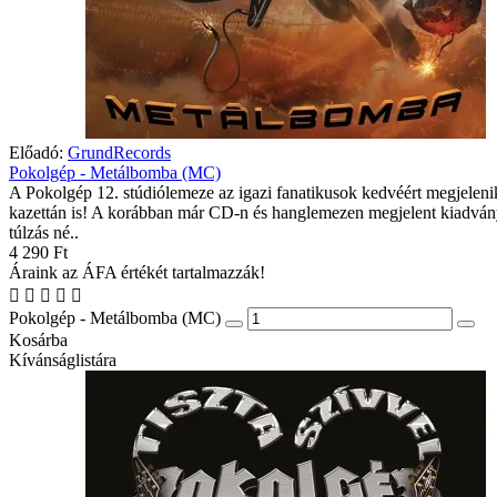
Előadó:
GrundRecords
Pokolgép - Metálbomba (MC)
A Pokolgép 12. stúdiólemeze az igazi fanatikusok kedvéért megjeleni
kazettán is! A korábban már CD-n és hanglemezen megjelent kiadvá
túlzás né..
4 290 Ft
Áraink az ÁFA értékét tartalmazzák!
Pokolgép - Metálbomba (MC)
Kosárba
Kívánságlistára