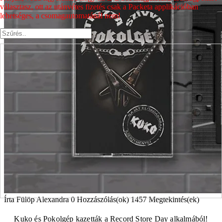
választasz, ott az utánvétes fizetés csak a Packeta applikációban
lehetséges, a csomagautomatánál nem!
Írta
Fülöp Alexandra
0 Hozzászólás(ok)
1457 Megtekintés(ek)
Kuko és
Pokolgép
kazetták a Record Store Day alkalmából!