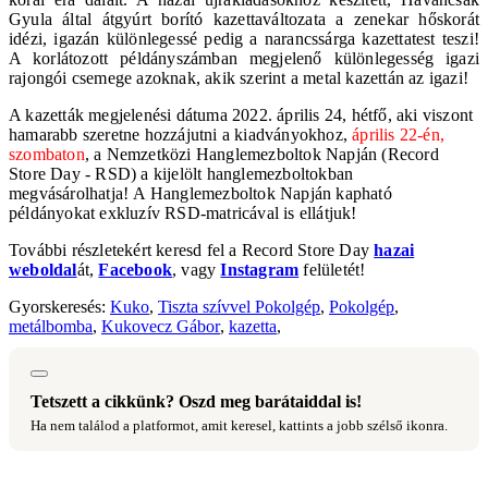
Gyula által átgyúrt borító kazettaváltozata a zenekar hőskorát
idézi, igazán különlegessé pedig a narancssárga kazettatest teszi!
A korlátozott példányszámban megjelenő különlegesség igazi
rajongói csemege azoknak, akik szerint a metal kazettán az igazi!
A kazetták megjelenési dátuma
2022. április 24, hétfő
, ak
i viszont
hamarabb szeretne hozzájutni a kiadványokhoz,
április 22-én,
szombaton
, a
Nemzetközi Hanglemezboltok Napján
(Record
Store Day - RSD) a kijelölt hanglemezboltokban
megvásárolhatja! A Hanglemezboltok Napján kapható
példányokat exkluzív RSD-matricával is ellátjuk!
További részletekért keresd fel a
Record Store Day
hazai
weboldal
át,
Facebook
, vagy
Instagram
felületét!
Gyorskeresés:
Kuko
,
Tiszta szívvel Pokolgép
,
Pokolgép
,
metálbomba
,
Kukovecz Gábor
,
kazetta
,
Tetszett a cikkünk? Oszd meg barátaiddal is!
Ha nem találod a platformot, amit keresel, kattints a jobb szélső ikonra.