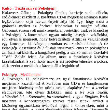
Kuko - Tiszta szívvel Pokolgép!
Kukovecz Gábor, a Pokolgép főnöke, karrierje során először,
szólólemezt készített! A korábban CD-n megjelent albumon Kuko
legkedvesebb saját szerzeményeit adja elő úgy, hogy most a
gitározás mellett az énekesi feladatokat is magára vállalta.
Gábornak sosem volt másik zenekara, projektjei, csak és kizárólag
a Pokolgép. A koncerteken ugyan mindig besegít a vokálokba,
sőt, olyan is megesett, hogy helyettesítette Attilát és végigénekelt
egy koncertet, kiadványon azonban ez az első alkalom. A tíz
Pokolgép klasszikust és 7 új dalt tartalmazó lemezen pokolgépes
zenésztársai kísérik, a hangzásért pedig, a szerző mellett Cserfalvi
"Töfi" Zoltán felelt. Az album most a fanatikusok kedvéért
kazettakiadást is kap, hogy azok is elégedetten tehessék a polcra,
akik szerint a metálnak a kazetta áll a legjobban!
Pokolgép - Metálbomba!
A Pokolgép 12. stúdiólemeze az igazi fanatikusok kedvéért
megjelenik kazettán is! A korábban már CD-n és hanglemezen
megjelent kiadvány mára túlzás nélkül alapkővé érett a zenekar
életművében, tele olyan dalokkal, mint a
Ne köss belém
,
a
Véssétek fel
, a
Szeretném, ha szeretnének
, vagy a
Ringben
. Ezek
mostanra a koncertprogram szerves részei lettek, amiket a
közönség ugyanakkora ovációval fogad a koncerteken, mint a
korai éra dalait. A hazai újrakiadásokhoz készített, Havancsák