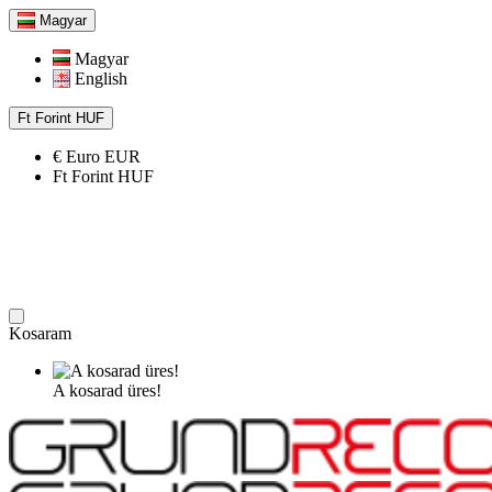
Magyar
Magyar
English
Ft
Forint
HUF
€
Euro
EUR
Ft
Forint
HUF
Kosaram
A kosarad üres!