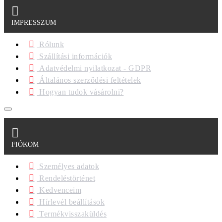
IMPRESSZUM
Rólunk
Szállítási információk
Adatvédelmi nyilatkozat - GDPR
Általános szerződési feltételek
Hogyan tudok vásárolni?
FIÓKOM
Személyes adatok
Rendeléstörténet
Kedvenceim
Hírlevél beállítások
Termékvisszaküldés