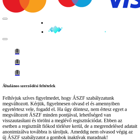
Minden jog fenntartva © 2026
Általános szerződési feltételek
Felhívjuk szíves figyelmedet, hogy
ÁSZF szabályzatunk
megváltozott
. Kérjük, figyelmesen olvasd el és amennyiben
egyetértesz vele, fogadd el. Ha úgy döntesz, nem értesz egyet a
megváltozott ÁSZF minden pontjával, lehetőséged van
visszautasítani és törölni a meglévő regisztrációdat. Ebben az
esetben a regisztrált fiókod törlésre kerül, de a megrendelésed adatait
anonimizálva továbbra is tároljuk.
Ameddig nem olvasod végig az
új ÁSZF szabályzatot a gombok inaktívak maradnak!