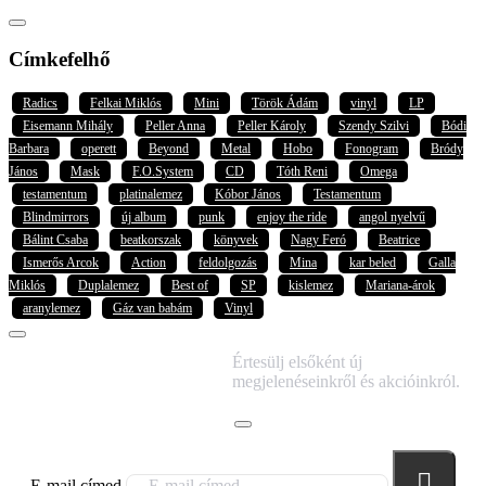
Címkefelhő
Radics
Felkai Miklós
Mini
Török Ádám
vinyl
LP
Eisemann Mihály
Peller Anna
Peller Károly
Szendy Szilvi
Bódi
Barbara
operett
Beyond
Metal
Hobo
Fonogram
Bródy
János
Mask
F.O.System
CD
Tóth Reni
Omega
testamentum
platinalemez
Kóbor János
Testamentum
Blindmirrors
új album
punk
enjoy the ride
angol nyelvű
Bálint Csaba
beatkorszak
könyvek
Nagy Feró
Beatrice
Ismerős Arcok
Action
feldolgozás
Mina
kar beled
Galla
Miklós
Duplalemez
Best of
SP
kislemez
Mariana-árok
aranylemez
Gáz van babám
Vinyl
IRATKOZZ FEL
Értesülj elsőként új
HÍRLEVELÜNKRE!
megjelenéseinkről és akcióinkról.
E-mail címed