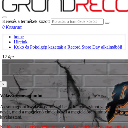
Keresés a termékek között
0
Kosaram
home
Híreink
Kuko és Pokolgép kazetták a Record Store Day alkalmából!
12
ápr.
×
Válassz csomagpontot
A csomagpont kiválasztásához írd be az irányítószámot vagy a város
nevét, majd a megjelenő címek közül a megfelelőre kattintva tudod azt
kiválasztani.
Kérjük, vedd figyelembe hogy ha Z-BOX megjelölésű csomagpontot