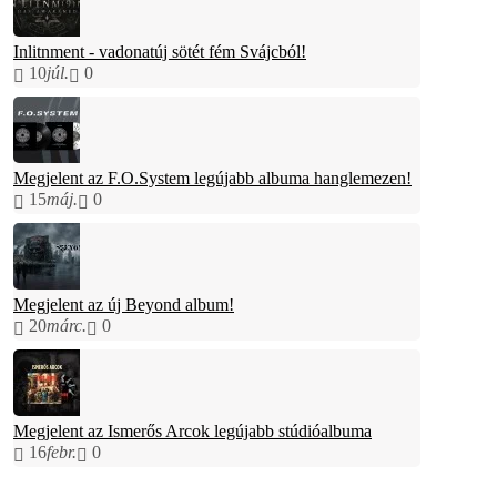
Inlitnment - vadonatúj sötét fém Svájcból!
10
júl.
0
Megjelent az F.O.System legújabb albuma hanglemezen!
15
máj.
0
Megjelent az új Beyond album!
20
márc.
0
Megjelent az Ismerős Arcok legújabb stúdióalbuma
16
febr.
0