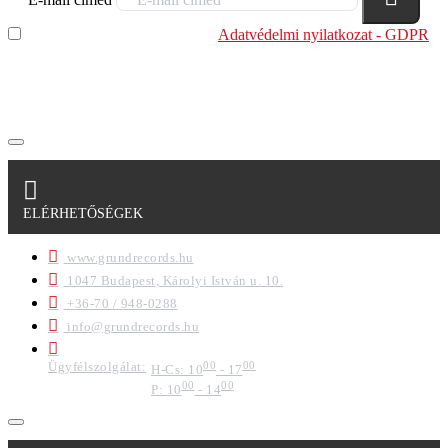
Elolvastam és megértettem az
Adatvédelmi nyilatkozat - GDPR
szabályzatban leírtakat. Tudomásul veszem, hogy a
regisztrációkor megadott adataim egy részét anonimizált
formában a cég marketing célokra felhasználja.
ELÉRHETŐSÉGEK
www.grundrecords.hu
1047 Budapest, Károlyi István u. 10.
+36-70 / 948-0288
info@grundrecords.hu
Ügyfélszolgálat:
00
00
H-Cs: 10
- 17
00
00
P: 10
- 14