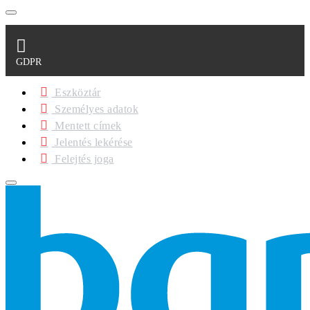
GDPR
Eszköztár
Személyes adatok
Mentett címek
Jelentés lekérése
Felejtés joga