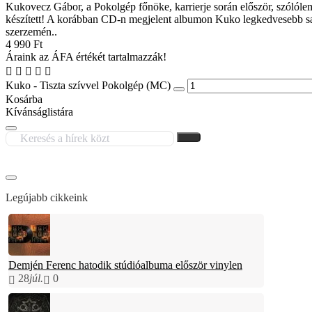
Kukovecz Gábor, a Pokolgép főnöke, karrierje során először, szólóle
készített! A korábban CD-n megjelent albumon Kuko legkedvesebb sa
szerzemén..
4 990 Ft
Áraink az ÁFA értékét tartalmazzák!
Kuko - Tiszta szívvel Pokolgép (MC)
Kosárba
Kívánságlistára
Legújabb cikkeink
Demjén Ferenc hatodik stúdióalbuma először vinylen
28
júl.
0