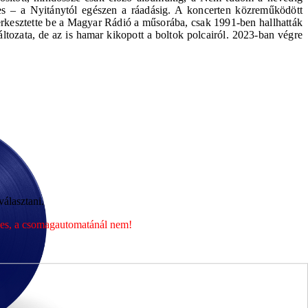
tes – a Nyitánytól egészen a ráadásig. A koncerten közreműködött
erkesztette be a Magyar Rádió a műsorába, csak 1991-ben hallhatták
tozata, de az is hamar kikopott a boltok polcairól. 2023-ban végre
álasztani.
éges, a csomagautomatánál nem!