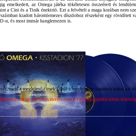
gig emelkedett, az Omega játéka tökéletesen összeérett és lendüle
t a Cini és a Tinik énektrió. Ezt a felvételt a maga korában nem sz
yszámban kiadott háromlemezes díszdoboz részeként egy rövidített vál
 CD-n, és most immár hanglemezen is.
ét, majd a megjelenő címek közül a megfelelőre kattintva tudod azt kiv
sztasz, ott az utánvétes fizetés csak a Packeta applikációban lehets