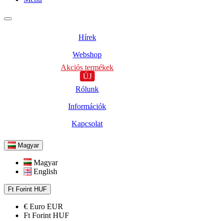
Hírek
Webshop
Akciós termékek
ÚJ
Rólunk
Információk
Kapcsolat
Magyar
Magyar
English
Ft
Forint
HUF
€
Euro
EUR
Ft
Forint
HUF