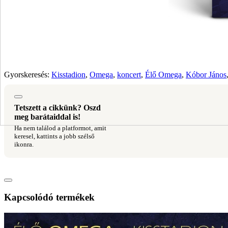
Gyorskeresés:
Kisstadion
,
Omega
,
koncert
,
Élő Omega
,
Kóbor János
Tetszett a cikkünk? Oszd
meg barátaiddal is!
Ha nem találod a platformot, amit
keresel, kattints a jobb szélső
ikonra.
Kapcsolódó termékek