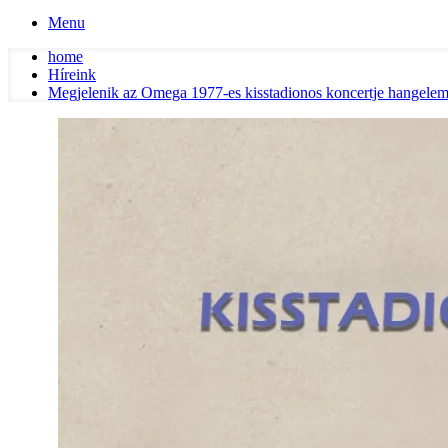
Menu
home
Híreink
Megjelenik az Omega 1977-es kisstadionos koncertje hangelem