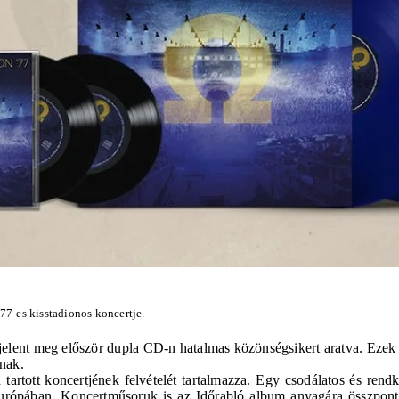
7-es kisstadionos koncertje.
 jelent meg először dupla CD-n hatalmas közönségsikert aratva. Ezek
gnak.
tartott koncertjének felvételét tartalmazza. Egy csodálatos és re
e Európában. Koncertműsoruk is az Időrabló album anyagára összpo