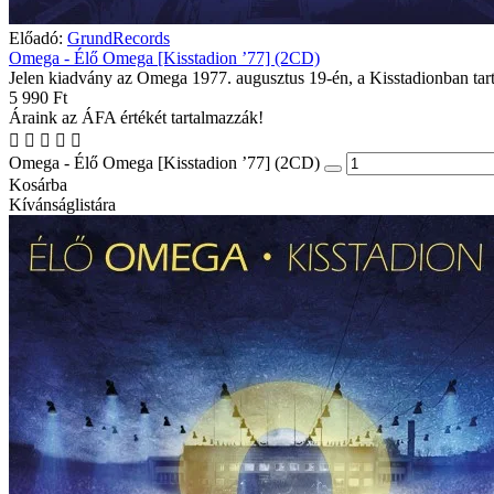
Előadó:
GrundRecords
Omega - Élő Omega [Kisstadion ’77] (2CD)
Jelen kiadvány az Omega 1977. augusztus 19-én, a Kisstadionban tarto
5 990 Ft
Áraink az ÁFA értékét tartalmazzák!
Omega - Élő Omega [Kisstadion ’77] (2CD)
Kosárba
Kívánságlistára