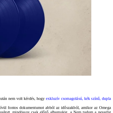
 után nem volt kérdés, hogy
exkluzív csomagolású, kék színű, dupla
ndkívül fontos dokumentumot abból az időszakból, amikor az Omega
ntosított, mindössze csak előző albumukig, a Nem tudom a nevedig