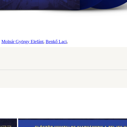
,
Molnár György Elefánt
,
Benkő Laci
,