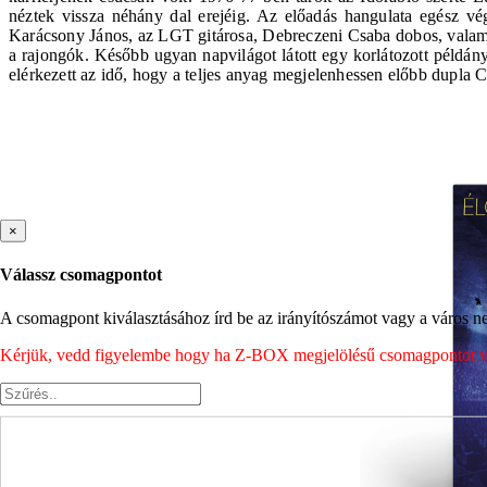
néztek vissza néhány dal erejéig. Az előadás hangulata egész vé
Karácsony János, az LGT gitárosa, Debreczeni Csaba dobos, valamin
a rajongók. Később ugyan napvilágot látott egy korlátozott példán
elérkezett az idő, hogy a teljes anyag megjelenhessen előbb dupla
×
Válassz csomagpontot
A csomagpont kiválasztásához írd be az irányítószámot vagy a város nev
Kérjük, vedd figyelembe hogy ha Z-BOX megjelölésű csomagpontot vála