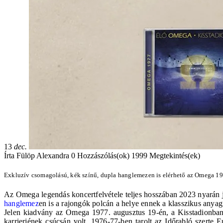
13
dec.
Írta
Fülöp Alexandra
0 Hozzászólás(ok)
1999 Megtekintés(ek)
Exkluzív csomagolású, kék színű, dupla hanglemezen is elérhető az Omega 197
Az
Omega
legendás koncertfelvétele teljes hosszában 2023 nyarán
hanglemez
en is a rajongók polcán a helye ennek a klasszikus anya
Jelen kiadvány az Omega 1977. augusztus 19-én, a Kisstadionban 
karrierjének csúcsán volt. 1976-77-ben tarolt az Időrabló szert