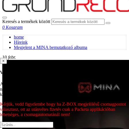
Keresés a termékek között
0
Kosaram
home
Híreink
Megjelent a MINA bemutatkozó albuma
10
febr.
×
Válassz csomagpontot
A csomagpont kiválasztásához írd be az irányítószámot vagy a város
nevét, majd a megjelenő címek közül a megfelelőre kattintva tudod azt
kiválasztani.
Kérjük, vedd figyelembe hogy ha Z-BOX megjelölésű csomagpontot
választasz, ott az utánvétes fizetés csak a Packeta applikációban
lehetséges, a csomagautomatánál nem!