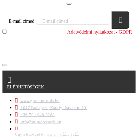
E-mail címed
Elolvastam és megértettem az
Adatvédelmi nyilatkozat - GDPR
szabályzatban leírtakat. Tudomásul veszem, hogy a
regisztrációkor megadott adataim egy részét anonimizált
formában a cég marketing célokra felhasználja.
ELÉRHETŐSÉGEK
www.grundrecords.hu
1047 Budapest, Károlyi István u. 10.
+36-70 / 948-0288
info@grundrecords.hu
Ügyfélszolgálat:
00
00
H-Cs: 10
- 17