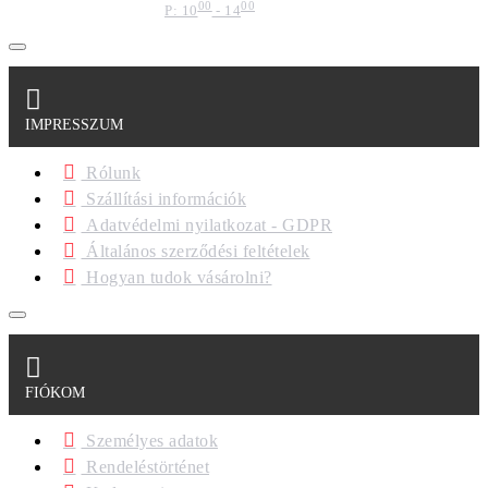
00
00
P: 10
- 14
IMPRESSZUM
Rólunk
Szállítási információk
Adatvédelmi nyilatkozat - GDPR
Általános szerződési feltételek
Hogyan tudok vásárolni?
FIÓKOM
Személyes adatok
Rendeléstörténet