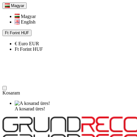
Magyar
Magyar
English
Ft
Forint
HUF
€
Euro
EUR
Ft
Forint
HUF
Kosaram
A kosarad üres!