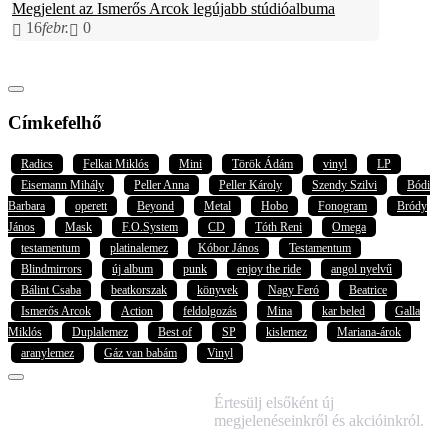
Megjelent az Ismerős Arcok legújabb stúdióalbuma
16
febr.
0
Címkefelhő
Radics
Felkai Miklós
Mini
Török Ádám
vinyl
LP
Eisemann Mihály
Peller Anna
Peller Károly
Szendy Szilvi
Bódi
Barbara
operett
Beyond
Metal
Hobo
Fonogram
Bródy
János
Mask
F.O.System
CD
Tóth Reni
Omega
testamentum
platinalemez
Kóbor János
Testamentum
Blindmirrors
új album
punk
enjoy the ride
angol nyelvű
Bálint Csaba
beatkorszak
könyvek
Nagy Feró
Beatrice
Ismerős Arcok
Action
feldolgozás
Mina
kar beled
Galla
Miklós
Duplalemez
Best of
SP
kislemez
Mariana-árok
aranylemez
Gáz van babám
Vinyl
IRATKOZZ FEL
Értesülj elsőként új
HÍRLEVELÜNKRE!
megjelenéseinkről és akcióinkról.