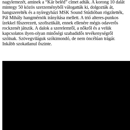
nagylemezét, aminek a “Kár beléd” címet adták. A korong 10 dalát
mintegy 50 közös szerzeményből válogatták ki, dolgozták át,
hangszerelték és a nyíregyházi MSK Sound Stúdióban rögzítették,
Pál Mihály hangmérnök irányítása mellett. A trió alteres-punkos
ízekkel fűszerezett, szofisztikált, ennek ellenére mégis odaverős
rockzenét játszik. A dalok a szerelemről, a nőkről és a velük
kapcsolatos ilyen-olyan minőségi szabadidős tevékenységről
szólnak. Szövegviláguk szókimondó, de nem öncélúan trágár.
Inkább szokatlanul őszinte.