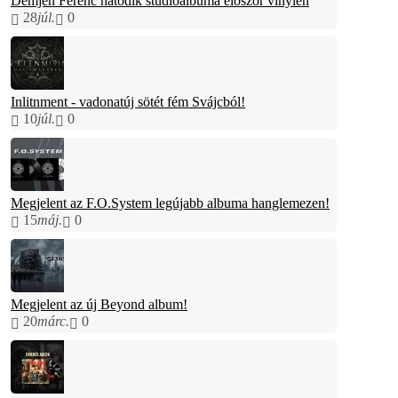
Demjén Ferenc hatodik stúdióalbuma először vinylen
28
júl.
0
Inlitnment - vadonatúj sötét fém Svájcból!
10
júl.
0
Megjelent az F.O.System legújabb albuma hanglemezen!
15
máj.
0
Megjelent az új Beyond album!
20
márc.
0