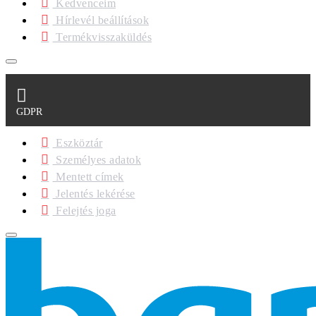
Kedvenceim
Hírlevél beállítások
Termékvisszaküldés
GDPR
Eszköztár
Személyes adatok
Mentett címek
Jelentés lekérése
Felejtés joga