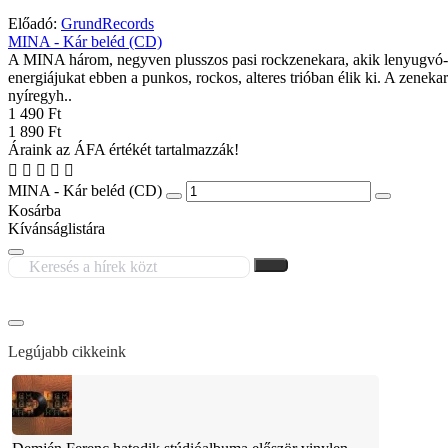
Előadó:
GrundRecords
MINA - Kár beléd (CD)
A MINA három, negyven plusszos pasi rockzenekara, akik lenyugvó
energiájukat ebben a punkos, rockos, alteres trióban élik ki. A zenekar
nyíregyh..
1 490 Ft
1 890 Ft
Áraink az ÁFA értékét tartalmazzák!
MINA - Kár beléd (CD)
Kosárba
Kívánságlistára
Legújabb cikkeink