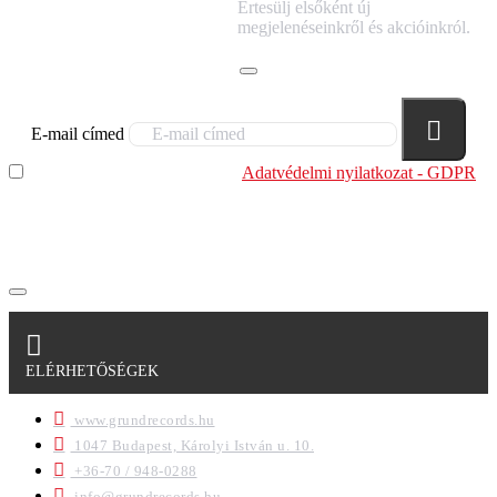
IRATKOZZ FEL
Értesülj elsőként új
HÍRLEVELÜNKRE!
megjelenéseinkről és akcióinkról.
E-mail címed
Elolvastam és megértettem az
Adatvédelmi nyilatkozat - GDPR
szabályzatban leírtakat. Tudomásul veszem, hogy a
regisztrációkor megadott adataim egy részét anonimizált
formában a cég marketing célokra felhasználja.
ELÉRHETŐSÉGEK
www.grundrecords.hu
1047 Budapest, Károlyi István u. 10.
+36-70 / 948-0288
info@grundrecords.hu