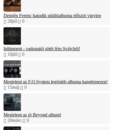
Demjén Ferenc hatodik stúdióalbuma először vinylen
28
júl.
0
Inlitnment - vadonatúj sötét fém Svájcból!
10
júl.
0
Megjelent az F.O.System legújabb albuma hanglemezen!
15
máj.
0
Megjelent az új Beyond album!
20
márc.
0