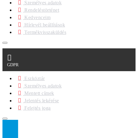
Személyes adatok
Rendeléstörténet
Kedvenceim
Hírlevél beállítások
Termékvisszaküldés
GDPR
Eszköztár
Személyes adatok
Mentett címek
Jelentés lekérése
Felejtés joga