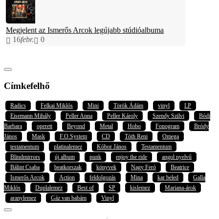
Megjelent az Ismerős Arcok legújabb stúdióalbuma
16
febr.
0
Címkefelhő
Radics
Felkai Miklós
Mini
Török Ádám
vinyl
LP
Eisemann Mihály
Peller Anna
Peller Károly
Szendy Szilvi
Bódi
Barbara
operett
Beyond
Metal
Hobo
Fonogram
Bródy
János
Mask
F.O.System
CD
Tóth Reni
Omega
testamentum
platinalemez
Kóbor János
Testamentum
Blindmirrors
új album
punk
enjoy the ride
angol nyelvű
Bálint Csaba
beatkorszak
könyvek
Nagy Feró
Beatrice
Ismerős Arcok
Action
feldolgozás
Mina
kar beled
Galla
Miklós
Duplalemez
Best of
SP
kislemez
Mariana-árok
aranylemez
Gáz van babám
Vinyl