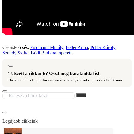
Gyorskeresés:
Eisemann Mihály
,
Peller Anna
,
Peller Károly
,
Szendy Szilvi
,
Bódi Barbara
,
operett
,
Tetszett a cikkünk? Oszd meg barátaiddal is!
Ha nem találod a platformot, amit keresel, kattints a jobb szélső ikonra.
Legújabb cikkeink