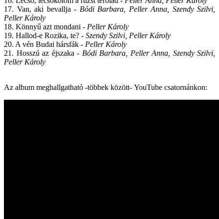
16. Lecsó, lecsókolom a rúzst terólad -
Peller Anna, Peller Károly
17. Van, aki bevallja -
Bódi Barbara, Peller Anna, Szendy Szilvi,
Peller Károly
18. Könnyű azt mondani -
Peller Károly
19. Hallod-e Rozika, te? -
Szendy Szilvi, Peller Károly
20. A vén Budai hársfák -
Peller Károly
21. Hosszú az éjszaka -
Bódi Barbara, Peller Anna, Szendy Szilvi,
Peller Károly
Az album meghallgatható -többek között-
YouTube
csatornánkon: