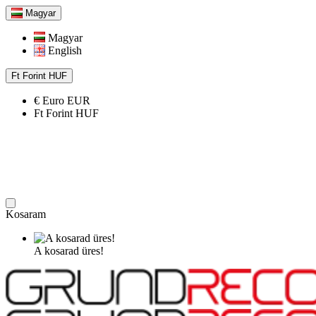
Magyar
Magyar
English
Ft
Forint
HUF
€
Euro
EUR
Ft
Forint
HUF
Kosaram
A kosarad üres!