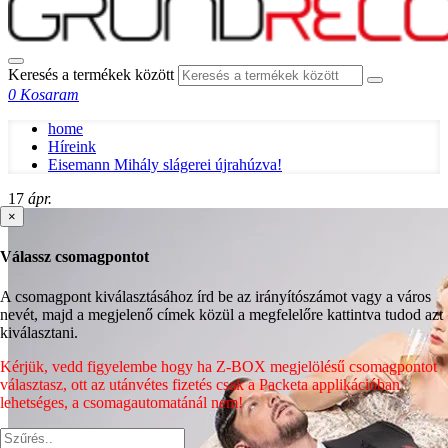
Keresés a termékek között
0
Kosaram
home
Híreink
Eisemann Mihály slágerei újrahúzva!
17
ápr.
×
Válassz csomagpontot
A csomagpont kiválasztásához írd be az irányítószámot vagy a város
nevét, majd a megjelenő címek közül a megfelelőre kattintva tudod azt
kiválasztani.
Kérjük, vedd figyelembe hogy ha Z-BOX megjelölésű csomagpontot
választasz, ott az utánvétes fizetés csak a Packeta applikációban
lehetséges, a csomagautomatánál nem!