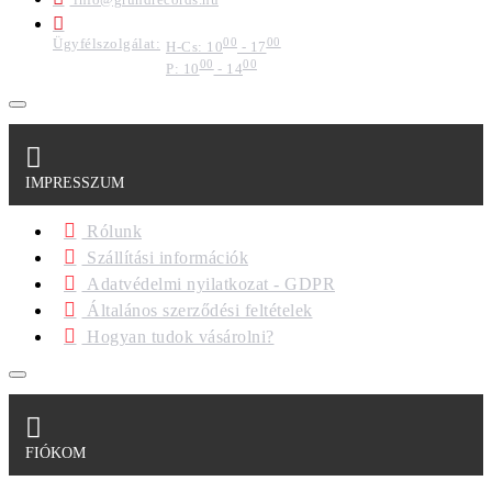
Ügyfélszolgálat:
00
00
H-Cs: 10
- 17
00
00
P: 10
- 14
IMPRESSZUM
Rólunk
Szállítási információk
Adatvédelmi nyilatkozat - GDPR
Általános szerződési feltételek
Hogyan tudok vásárolni?
FIÓKOM