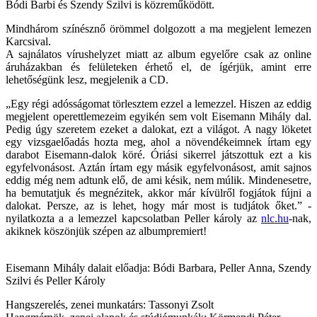
Bódi Barbi
és
Szendy Szilvi
is közreműködött.
Mindhárom színésznő örömmel dolgozott a ma megjelent lemezen
Karcsival.
A sajnálatos vírushelyzet miatt az album egyelőre csak az online
áruházakban és felületeken érhető el, de ígérjük, amint erre
lehetőségünk lesz, megjelenik a CD.
„Egy régi adósságomat törlesztem ezzel a lemezzel. Hiszen az eddig
megjelent operettlemezeim egyikén sem volt Eisemann Mihály dal.
Pedig úgy szeretem ezeket a dalokat, ezt a világot. A nagy löketet
egy vizsgaelőadás hozta meg, ahol a növendékeimnek írtam egy
darabot Eisemann-dalok köré. Óriási sikerrel játszottuk ezt a kis
egyfelvonásost. Aztán írtam egy másik egyfelvonásost, amit sajnos
eddig még nem adtunk elő, de ami késik, nem múlik. Mindenesetre,
ha bemutatjuk és megnézitek, akkor már kívülről fogjátok fújni a
dalokat. Persze, az is lehet, hogy már most is tudjátok őket.” -
nyilatkozta a a lemezzel kapcsolatban Peller károly az
nlc.hu
-nak,
akiknek köszönjük szépen az albumpremiert!
Eisemann Mihály
dalait előadja:
Bódi Barbara, Peller Anna, Szendy
Szilvi
és
Peller Károly
Hangszerelés, zenei munkatárs: Tassonyi Zsolt