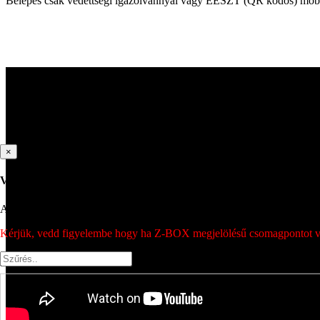
Belépés csak védettségi igazolvánnyal vagy EESZT (QR kódos) mobi
×
Válassz csomagpontot
A csomagpont kiválasztásához írd be az irányítószámot vagy a város nev
Kérjük, vedd figyelembe hogy ha Z-BOX megjelölésű csomagpontot vála