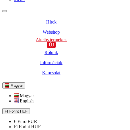
Hírek
Webshop
Akciós termékek
ÚJ
Rólunk
Információk
Kapcsolat
Magyar
Magyar
English
Ft
Forint
HUF
€
Euro
EUR
Ft
Forint
HUF