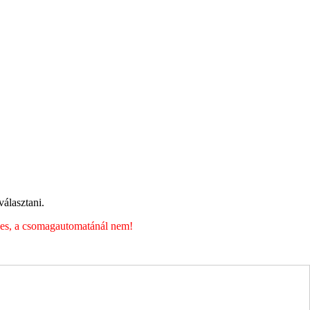
álasztani.
éges, a csomagautomatánál nem!