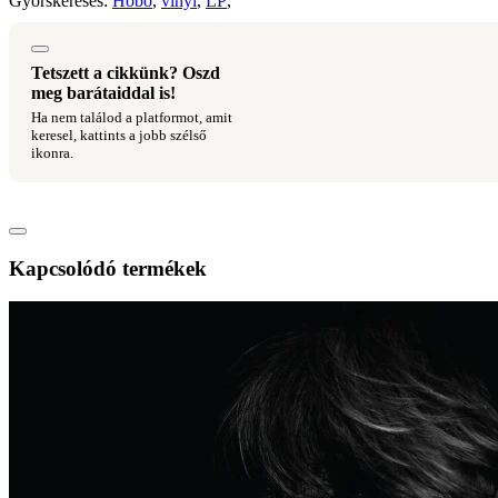
Gyorskeresés:
Hobo
,
vinyl
,
LP
,
Tetszett a cikkünk? Oszd
meg barátaiddal is!
Ha nem találod a platformot, amit
keresel, kattints a jobb szélső
ikonra.
Kapcsolódó termékek