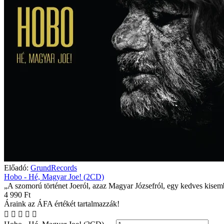
Előadó:
GrundRecords
Hobo - Hé, Magyar Joe! (2CD)
„A szomorú történet Joeról, azaz Magyar Józsefról, egy kedves kisembe
4 990 Ft
Áraink az ÁFA értékét tartalmazzák!