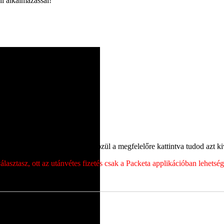
l alkalmazással!
ét, majd a megjelenő címek közül a megfelelőre kattintva tudod azt kiv
sztasz, ott az utánvétes fizetés csak a Packeta applikációban lehets