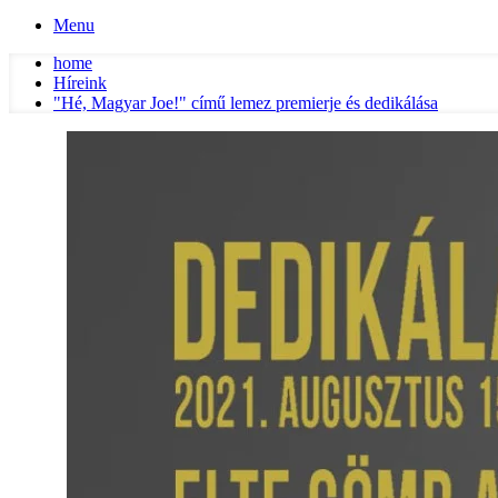
Menu
home
Híreink
"Hé, Magyar Joe!" című lemez premierje és dedikálása