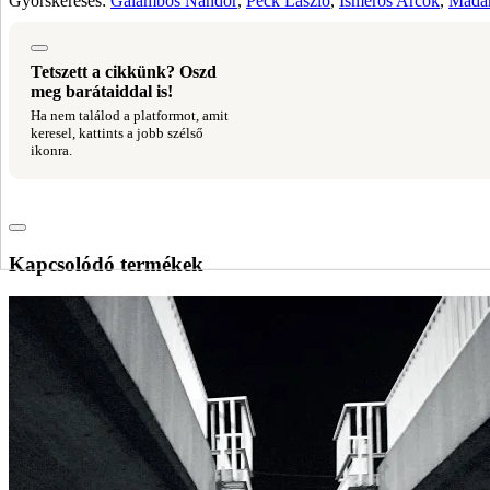
Gyorskeresés:
Galambos Nándor
,
Peck László
,
Ismerős Arcok
,
Mada
Tetszett a cikkünk? Oszd
meg barátaiddal is!
Ha nem találod a platformot, amit
keresel, kattints a jobb szélső
ikonra.
Kapcsolódó termékek