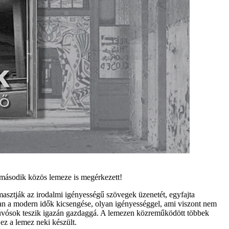
 második közös lemeze is megérkezett!
masztják az irodalmi igényességű szövegek üzenetét, egyfajta
 van a modern idők kicsengése, olyan igényességgel, ami viszont nem
 fúvósok teszik igazán gazdaggá. A lemezen közreműködött többek
ez a lemez neki készült.