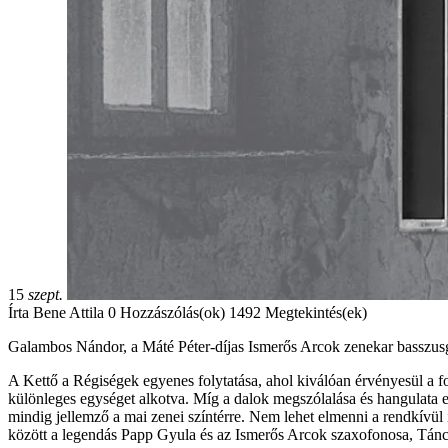
15
szept.
Írta
Bene Attila
0 Hozzászólás(ok)
1492 Megtekintés(ek)
Galambos Nándor, a Máté Péter-díjas Ismerős Arcok zenekar basszusg
A Kettő a Régiségek egyenes folytatása, ahol kiválóan érvényesül a f
különleges egységet alkotva. Míg a dalok megszólalása és hangulata e
mindig jellemző a mai zenei színtérre. Nem lehet elmenni a rendkívü
között a legendás Papp Gyula és az Ismerős Arcok szaxofonosa, Táncz