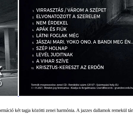
rmáció két tagja közötti zenei harmónia. A jazzes dallamok remekül tám