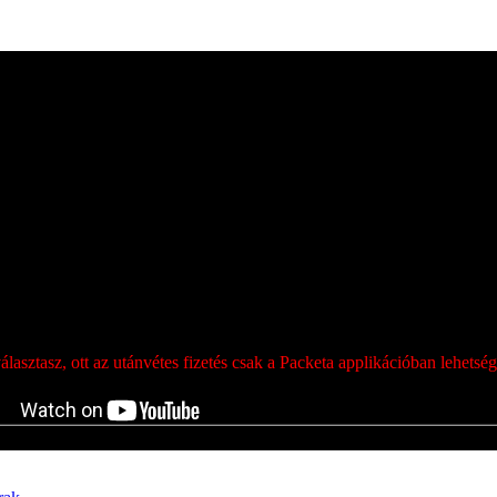
ét, majd a megjelenő címek közül a megfelelőre kattintva tudod azt kiv
sztasz, ott az utánvétes fizetés csak a Packeta applikációban lehets