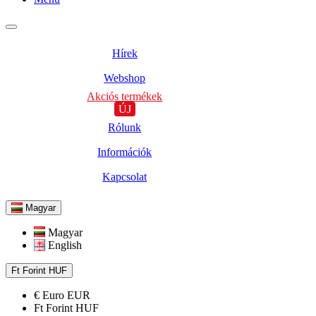
Hírek
Webshop
Akciós termékek
ÚJ
Rólunk
Információk
Kapcsolat
Magyar
Magyar
English
Ft
Forint
HUF
€
Euro
EUR
Ft
Forint
HUF