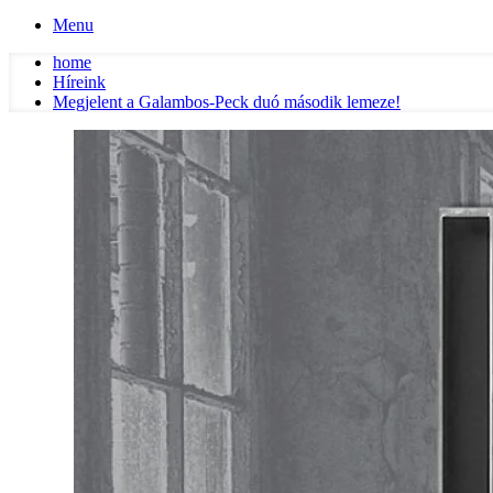
Menu
home
Híreink
Megjelent a Galambos-Peck duó második lemeze!