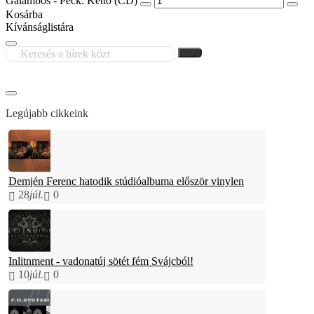
Galambos - Peck: Kettő (CD)
Kosárba
Kívánságlistára
Legújabb cikkeink
Demjén Ferenc hatodik stúdióalbuma először vinylen
28
júl.
0
Inlitnment - vadonatúj sötét fém Svájcból!
10
júl.
0