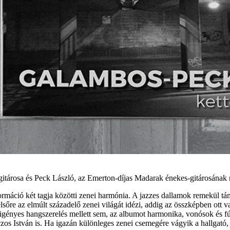
itárosa és Peck László, az Emerton-díjas Madarak énekes-gitárosának
ormáció két tagja közötti zenei harmónia. A jazzes dallamok remekül tá
lsőre az elmúlt századelő zenei világát idézi, addig az összképben ott
l igényes hangszerelés mellett sem, az albumot harmonika, vonósok és
os István is. Ha igazán különleges zenei csemegére vágyik a hallgató, 