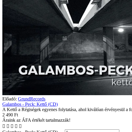
Előadó:
GrundRecords
Galambos - Peck: Kettő (CD)
A Kettő a Régiségek egyenes folytatása, ahol kiválóan érvényesül a fo
2 490 Ft
Áraink az ÁFA értékét tartalmazzák!