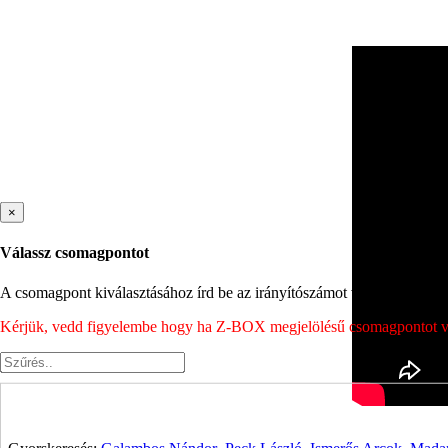
×
Válassz csomagpontot
A csomagpont kiválasztásához írd be az irányítószámot vagy a város nev
Kérjük, vedd figyelembe hogy ha Z-BOX megjelölésű csomagpontot vála