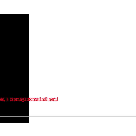
álasztani.
éges, a csomagautomatánál nem!