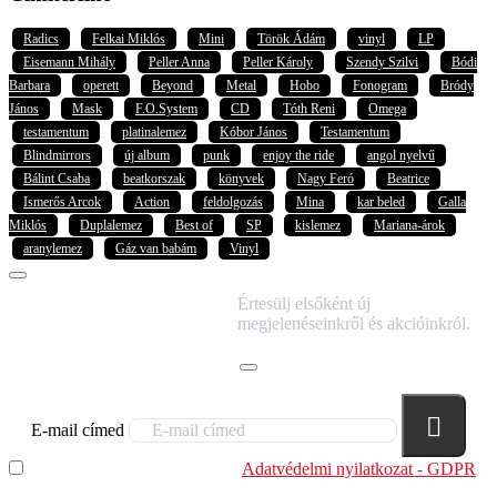
Radics
Felkai Miklós
Mini
Török Ádám
vinyl
LP
Eisemann Mihály
Peller Anna
Peller Károly
Szendy Szilvi
Bódi
Barbara
operett
Beyond
Metal
Hobo
Fonogram
Bródy
János
Mask
F.O.System
CD
Tóth Reni
Omega
testamentum
platinalemez
Kóbor János
Testamentum
Blindmirrors
új album
punk
enjoy the ride
angol nyelvű
Bálint Csaba
beatkorszak
könyvek
Nagy Feró
Beatrice
Ismerős Arcok
Action
feldolgozás
Mina
kar beled
Galla
Miklós
Duplalemez
Best of
SP
kislemez
Mariana-árok
aranylemez
Gáz van babám
Vinyl
IRATKOZZ FEL
Értesülj elsőként új
HÍRLEVELÜNKRE!
megjelenéseinkről és akcióinkról.
E-mail címed
Elolvastam és megértettem az
Adatvédelmi nyilatkozat - GDPR
szabályzatban leírtakat. Tudomásul veszem, hogy a