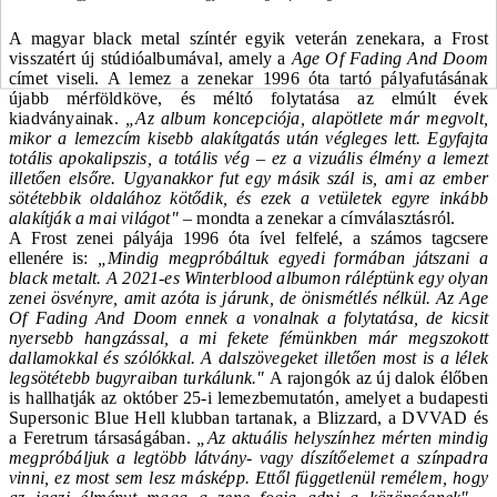
A magyar black metal színtér egyik veterán zenekara, a
Frost
visszatért új stúdióalbumával, amely a
Age Of Fading And Doom
címet viseli. A lemez a zenekar 1996 óta tartó pályafutásának
újabb mérföldköve, és méltó folytatása az elmúlt évek
kiadványainak.
„Az album koncepciója, alapötlete már megvolt,
mikor a lemezcím kisebb alakítgatás után végleges lett. Egyfajta
totális apokalipszis, a totális vég – ez a vizuális élmény a lemezt
illetően elsőre. Ugyanakkor fut egy másik szál is, ami az ember
sötétebbik oldalához kötődik, és ezek a vetületek egyre inkább
alakítják a mai világot"
– mondta a zenekar a címválasztásról.
A
Frost
zenei pályája 1996 óta ível felfelé, a számos tagcsere
ellenére is:
„Mindig megpróbáltuk egyedi formában játszani a
black metalt. A 2021-es Winterblood albumon ráléptünk egy olyan
zenei ösvényre, amit azóta is járunk, de önismétlés nélkül. Az Age
Of Fading And Doom ennek a vonalnak a folytatása, de kicsit
nyersebb hangzással, a mi fekete fémünkben már megszokott
dallamokkal és szólókkal. A dalszövegeket illetően most is a lélek
legsötétebb bugyraiban turkálunk."
A rajongók az új dalok élőben
is hallhatják az október 25-i lemezbemutatón, amelyet a budapesti
Supersonic Blue Hell klub
ban tartanak, a Blizzard, a DVVAD és
a Feretrum társaságában.
„Az aktuális helyszínhez mérten mindig
megpróbáljuk a legtöbb látvány- vagy díszítőelemet a színpadra
vinni, ez most sem lesz másképp. Ettől függetlenül remélem, hogy