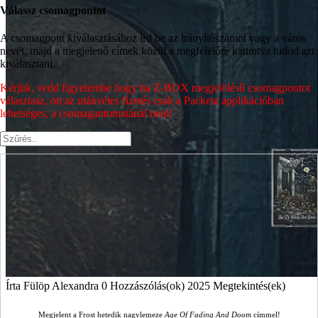
Válassz csomagpontot
A csomagpont kiválasztásához írd be az irányítószámot vagy a város
nevét, majd a megjelenő címek közül a megfelelőre kattintva tudod azt
kiválasztani.
Kérjük, vedd figyelembe hogy ha Z-BOX megjelölésű csomagpontot
választasz, ott az utánvétes fizetés csak a Packeta applikációban
lehetséges, a csomagautomatánál nem!
Írta
Fülöp Alexandra
0 Hozzászólás(ok)
2025 Megtekintés(ek)
Megjelent a Frost hetedik nagylemeze
Age Of Fading And Doom
címmel!