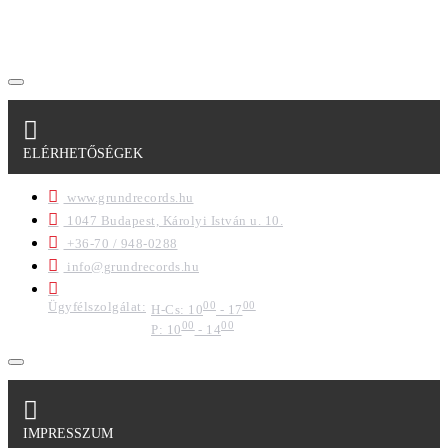
regisztrációkor megadott adataim egy részét anonimizált
formában a cég marketing célokra felhasználja.
ELÉRHETŐSÉGEK
www.grundrecords.hu
1047 Budapest, Károlyi István u. 10.
+36-70 / 948-0288
info@grundrecords.hu
Ügyfélszolgálat:
00
00
H-Cs: 10
- 17
00
00
P: 10
- 14
IMPRESSZUM