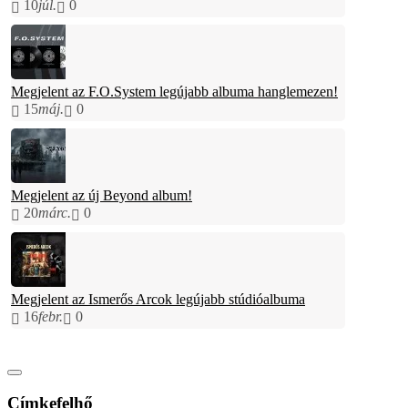
10
júl.
0
Megjelent az F.O.System legújabb albuma hanglemezen!
15
máj.
0
Megjelent az új Beyond album!
20
márc.
0
Megjelent az Ismerős Arcok legújabb stúdióalbuma
16
febr.
0
Címkefelhő