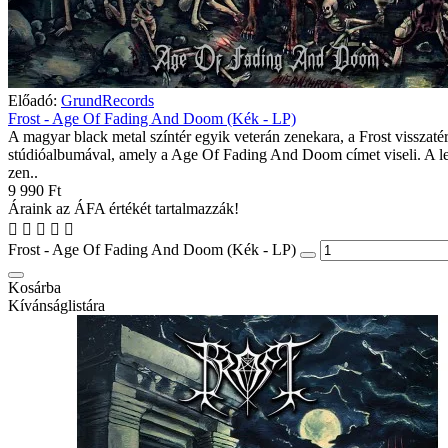
Előadó:
GrundRecords
Frost - Age Of Fading And Doom (Kék - LP)
A magyar black metal színtér egyik veterán zenekara, a Frost visszatér
stúdióalbumával, amely a Age Of Fading And Doom címet viseli. A l
zen..
9 990 Ft
Áraink az ÁFA értékét tartalmazzák!
Frost - Age Of Fading And Doom (Kék - LP)
Kosárba
Kívánságlistára