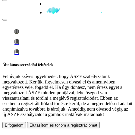
Minden jog fenntartva © 2026
Általános szerződési feltételek
Felhívjuk szíves figyelmedet, hogy
ÁSZF szabályzatunk
megváltozott
. Kérjük, figyelmesen olvasd el és amennyiben
egyetértesz vele, fogadd el. Ha úgy döntesz, nem értesz egyet a
megváltozott ÁSZF minden pontjával, lehetőséged van
visszautasítani és törölni a meglévő regisztrációdat. Ebben az
esetben a regisztrált fiókod törlésre kerül, de a megrendelésed adatait
anonimizálva továbbra is tároljuk.
Ameddig nem olvasod végig az
új ÁSZF szabályzatot a gombok inaktívak maradnak!
Elfogadom
Elutasítom és törlöm a regisztrációmat