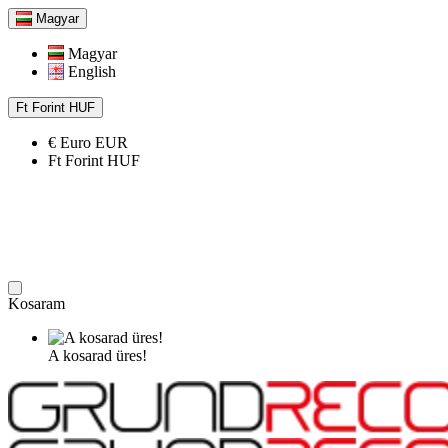
Magyar
Magyar
English
Ft
Forint
HUF
€
Euro
EUR
Ft
Forint
HUF
Kosaram
A kosarad üres!