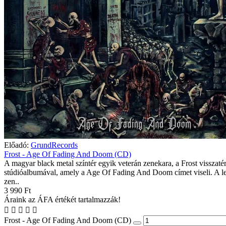
Előadó:
GrundRecords
Frost - Age Of Fading And Doom (CD)
A magyar black metal színtér egyik veterán zenekara, a Frost visszatér
stúdióalbumával, amely a Age Of Fading And Doom címet viseli. A l
zen..
3 990 Ft
Áraink az ÁFA értékét tartalmazzák!
Frost - Age Of Fading And Doom (CD)