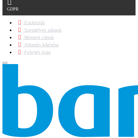
GDPR
Eszköztár
Személyes adatok
Mentett címek
Jelentés lekérése
Felejtés joga