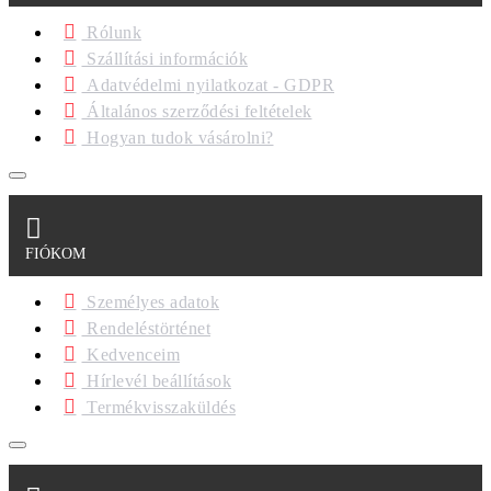
Rólunk
Szállítási információk
Adatvédelmi nyilatkozat - GDPR
Általános szerződési feltételek
Hogyan tudok vásárolni?
FIÓKOM
Személyes adatok
Rendeléstörténet
Kedvenceim
Hírlevél beállítások
Termékvisszaküldés