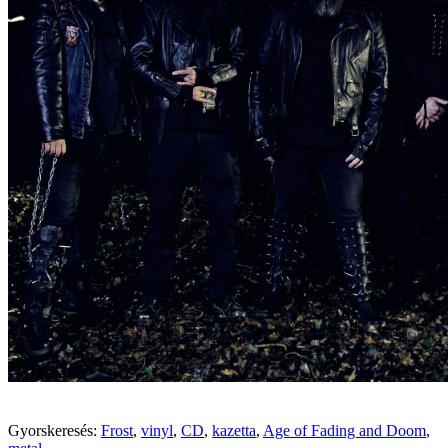
Gyorskeresés:
Frost
,
vinyl
,
CD
,
kazetta
,
Age of Fading and Doom
,