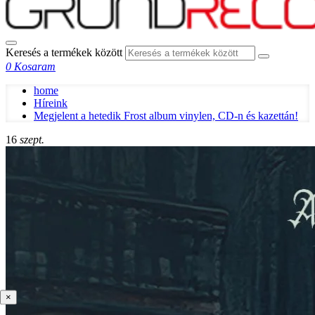
Keresés a termékek között
0
Kosaram
home
Híreink
Megjelent a hetedik Frost album vinylen, CD-n és kazettán!
16
szept.
×