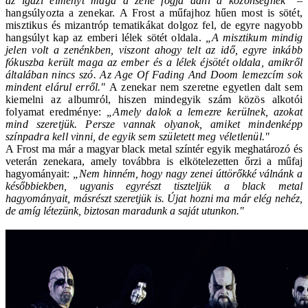
az igazi élményt maga a zene fogja adni a közönségnek"
–
hangsúlyozta a zenekar.
A
Frost
a műfajhoz hűen most is sötét,
misztikus és mizantróp tematikákat dolgoz fel, de egyre nagyobb
hangsúlyt kap az emberi lélek sötét oldala.
„A misztikum mindig
jelen volt a zenénkben, viszont ahogy telt az idő, egyre inkább
fókuszba került maga az ember és a lélek éjsötét oldala, amikről
általában nincs szó. Az Age Of Fading And Doom lemezcím sok
mindent elárul erről."
A zenekar nem szeretne egyetlen dalt sem
kiemelni az albumról, hiszen mindegyik szám közös alkotói
folyamat eredménye:
„Amely dalok a lemezre kerülnek, azokat
mind szeretjük. Persze vannak olyanok, amiket mindenképp
színpadra kell vinni, de egyik sem született meg véletlenül."
A
Frost
ma már a magyar black metal színtér egyik meghatározó és
veterán zenekara, amely továbbra is elkötelezetten őrzi a műfaj
hagyományait:
„Nem hinném, hogy nagy zenei úttörőkké válnánk a
későbbiekben, ugyanis egyrészt tiszteljük a black metal
hagyományait, másrészt szeretjük is. Újat hozni ma már elég nehéz,
de amíg létezünk, biztosan maradunk a saját utunkon."