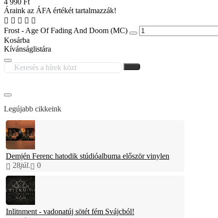
4 990 Ft
Áraink az ÁFA értékét tartalmazzák!
Frost - Age Of Fading And Doom (MC)
Kosárba
Kívánságlistára
Legújabb cikkeink
Demjén Ferenc hatodik stúdióalbuma először vinylen
28
júl.
0
Inlitnment - vadonatúj sötét fém Svájcból!