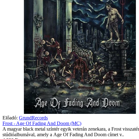
Előadó:
GrundRecords
Frost - Age Of Fading And Doom (MC)
A magyar black metal színtér egyik veterán zenekara, a Frost visszatér
stúdióalbumával, amely a Age Of Fading And Doom címet v..