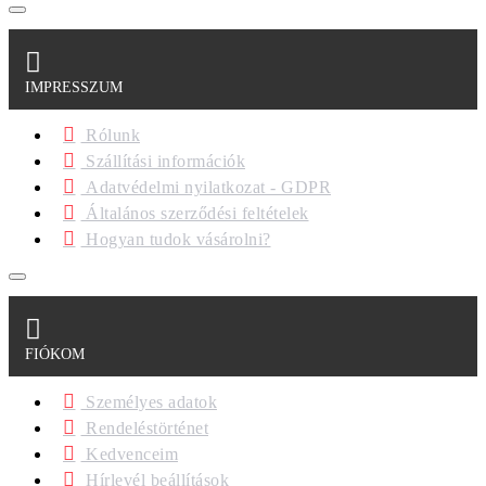
IMPRESSZUM
Rólunk
Szállítási információk
Adatvédelmi nyilatkozat - GDPR
Általános szerződési feltételek
Hogyan tudok vásárolni?
FIÓKOM
Személyes adatok
Rendeléstörténet
Kedvenceim
Hírlevél beállítások