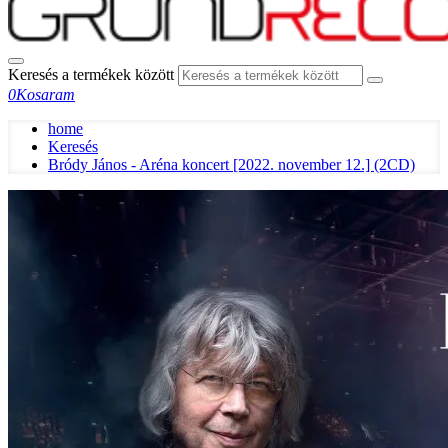
Keresés a termékek között
0
Kosaram
home
Keresés
Bródy János - Aréna koncert [2022. november 12.] (2CD)