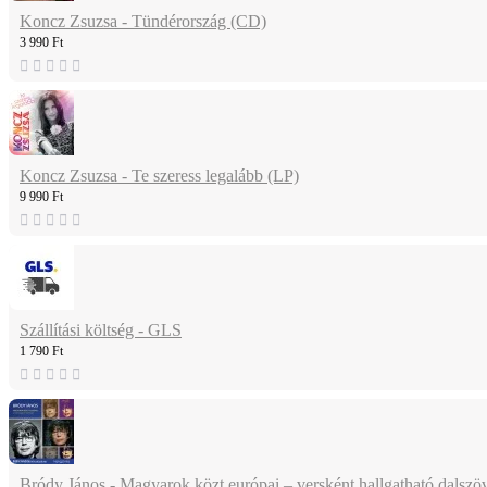
Koncz Zsuzsa - Tündérország (CD)
3 990 Ft
Koncz Zsuzsa - Te szeress legalább (LP)
9 990 Ft
Szállítási költség - GLS
1 790 Ft
Bródy János - Magyarok közt európai – versként hallgatható dalsz