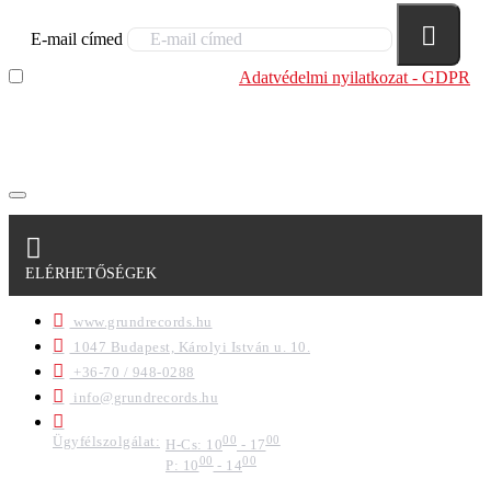
E-mail címed
Elolvastam és megértettem az
Adatvédelmi nyilatkozat - GDPR
szabályzatban leírtakat. Tudomásul veszem, hogy a
regisztrációkor megadott adataim egy részét anonimizált
formában a cég marketing célokra felhasználja.
ELÉRHETŐSÉGEK
www.grundrecords.hu
1047 Budapest, Károlyi István u. 10.
+36-70 / 948-0288
info@grundrecords.hu
Ügyfélszolgálat:
00
00
H-Cs: 10
- 17
00
00
P: 10
- 14