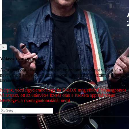
×
Válassz csomagpontot
A csomagpont kiválasztásához írd be az irányítószámot vagy a város
nevét, majd a megjelenő címek közül a megfelelőre kattintva tudod azt
kiválasztani.
Kérjük, vedd figyelembe hogy ha Z-BOX megjelölésű csomagpontot
választasz, ott az utánvétes fizetés csak a Packeta applikációban
lehetséges, a csomagautomatánál nem!