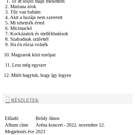
1. Te itt leszel majd mellettem
2. Mariana árok
3. Tűz van babám
4. Akit a hazája nem szeretett
5. Mi tehetnék érted
6. Micimackó
7. Kockázatok és mellékhatások
8. Szabadnak születtél
9. Ha én rózsa volnék
10. Magyarok közt európai
11. Lesz még egyszer
12. Miért hagytuk, hogy így legyen
RÉSZLETEK
Előadó
Bródy János
Album címe
Aréna koncert - 2022. november 12.
Megjelenés éve
2023