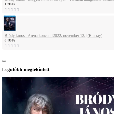
1 690 Ft
Bródy János - Aréna koncert [2022. november 12.] (Blu-ray)
6 490 Ft
Legutóbb megtekintett