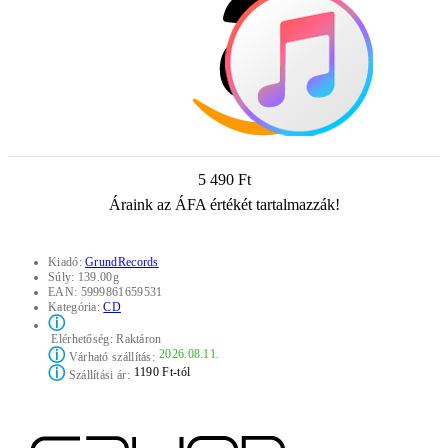
5 490 Ft
Áraink az ÁFA értékét tartalmazzák!
Kiadó:
GrundRecords
Súly:
139.00g
EAN:
5999861659531
Kategória:
CD
ⓘ
Elérhetőség:
Raktáron
ⓘ
2026.08.11.
Várható szállítás:
ⓘ
1190 Ft-tól
Szállítási ár: