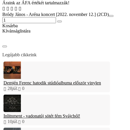
Áraink az ÁFA értékét tartalmazzák!
Bródy János - Aréna koncert [2022. november 12.] (2CD)
Kosárba
Kívánságlistára
Legújabb cikkeink
Demjén Ferenc hatodik stúdióalbuma először vinylen
28
júl.
0
Inlitnment - vadonatúj sötét fém Svájcból!
10
júl.
0