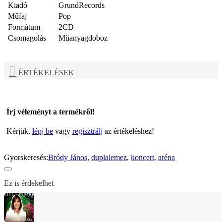
Kiadó
GrundRecords
Műfaj
Pop
Formátum
2CD
Csomagolás
Műanyagdoboz
ÉRTÉKELÉSEK
Írj véleményt a termékről!
Kérjük,
lépj be
vagy
regisztrálj
az értékeléshez!
Gyorskeresés:
Bródy János
,
duplalemez
,
koncert
,
aréna
Ez is érdekelhet