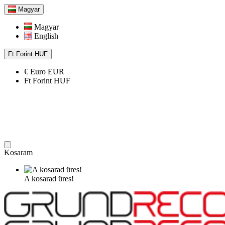
Magyar
Magyar
English
Ft
Forint
HUF
€
Euro
EUR
Ft
Forint
HUF
Kosaram
A kosarad üres!