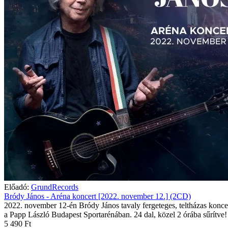
Előadó:
GrundRecords
Bródy János - Aréna koncert [2022. november 12.] (2CD)
2022. november 12-én Bródy János tavaly fergeteges, teltházas koncer
a Papp László Budapest Sportarénában. 24 dal, közel 2 órába sűrítve!
5 490 Ft