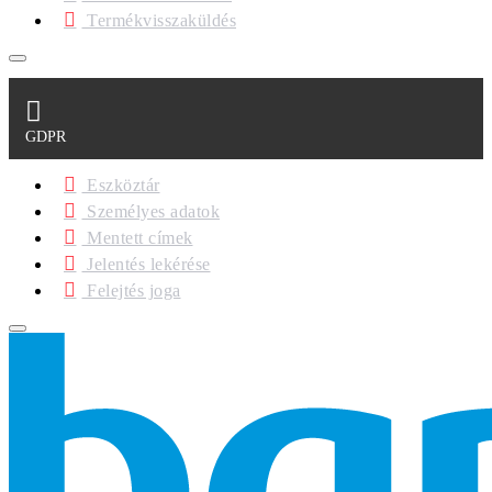
Termékvisszaküldés
GDPR
Eszköztár
Személyes adatok
Mentett címek
Jelentés lekérése
Felejtés joga