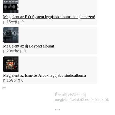
Megjelent az F.O.System legújabb albuma hanglemezen!
15
máj.
0
Megjelent az új Beyond album!
20
márc.
0
Megjelent az Ismerős Arcok legújabb stúdióalbuma
16
febr.
0
IRATKOZZ FEL
Értesülj elsőként új
HÍRLEVELÜNKRE!
megjelenéseinkről és akcióinkról.