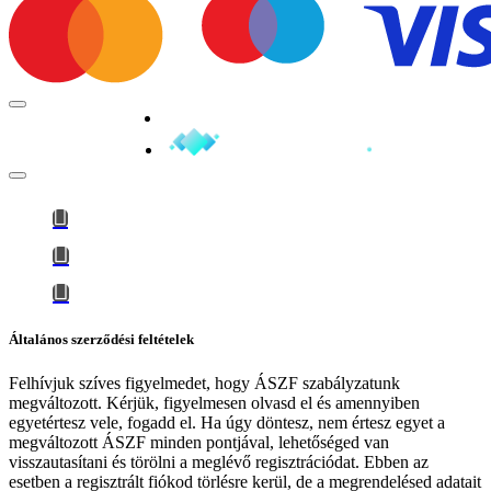
Minden jog fenntartva © 2026
Általános szerződési feltételek
Felhívjuk szíves figyelmedet, hogy
ÁSZF szabályzatunk
megváltozott
. Kérjük, figyelmesen olvasd el és amennyiben
egyetértesz vele, fogadd el. Ha úgy döntesz, nem értesz egyet a
megváltozott ÁSZF minden pontjával, lehetőséged van
visszautasítani és törölni a meglévő regisztrációdat. Ebben az
esetben a regisztrált fiókod törlésre kerül, de a megrendelésed adatait