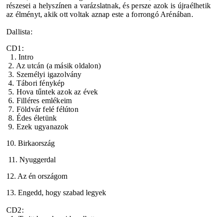
részesei a helyszínen a varázslatnak, és persze azok is újraélhetik
az élményt, akik ott voltak aznap este a forrongó Arénában.
Dallista:
CD1:
1. Intro
2. Az utcán (a másik oldalon)
3. Személyi igazolvány
4. Tábori fénykép
5. Hova tűntek azok az évek
6. Filléres emlékeim
7. Földvár felé félúton
8. Édes életünk
9. Ezek ugyanazok
10. Birkaország
11. Nyuggerdal
12. Az én országom
13. Engedd, hogy szabad legyek
CD2: