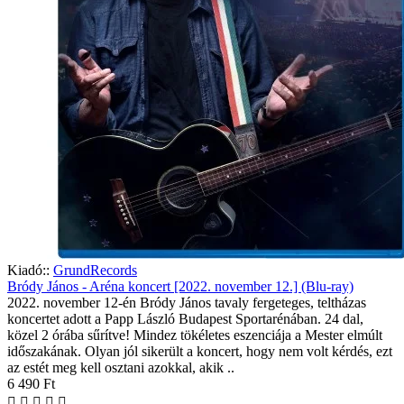
Kiadó::
GrundRecords
Bródy János - Aréna koncert [2022. november 12.] (Blu-ray)
2022. november 12-én Bródy János tavaly fergeteges, teltházas
koncertet adott a Papp László Budapest Sportarénában. 24 dal,
közel 2 órába sűrítve! Mindez tökéletes eszenciája a Mester elmúlt
időszakának. Olyan jól sikerült a koncert, hogy nem volt kérdés, ezt
az estét meg kell osztani azokkal, akik ..
6 490 Ft