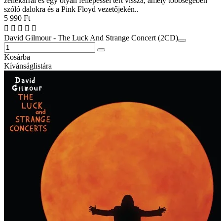
zenekarral és egy olyan fellépéssel tért vissza, amely többségében
szóló dalokra és a Pink Floyd vezetőjekén..
5 990 Ft
David Gilmour - The Luck And Strange Concert (2CD)
Kosárba
Kívánságlistára