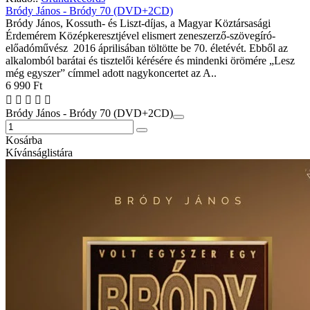
Bródy János - Bródy 70 (DVD+2CD)
Bródy János, Kossuth- és Liszt-díjas, a Magyar Köztársasági
Érdemérem Középkeresztjével elismert zeneszerző-szövegíró-
előadóművész 2016 áprilisában töltötte be 70. életévét. Ebből az
alkalomból barátai és tisztelői kérésére és mindenki örömére „Lesz
még egyszer” címmel adott nagykoncertet az A..
6 990 Ft
Bródy János - Bródy 70 (DVD+2CD)
Kosárba
Kívánságlistára