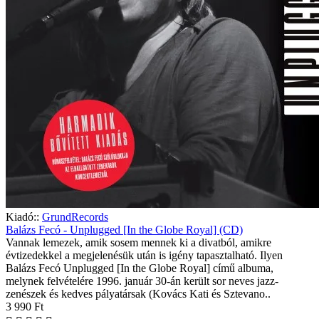
Kiadó::
GrundRecords
Balázs Fecó - Unplugged [In the Globe Royal] (CD)
Vannak lemezek, amik sosem mennek ki a divatból, amikre
évtizedekkel a megjelenésük után is igény tapasztalható. Ilyen
Balázs Fecó Unplugged [In the Globe Royal] című albuma,
melynek felvételére 1996. január 30-án került sor neves jazz-
zenészek és kedves pályatársak (Kovács Kati és Sztevano..
3 990 Ft