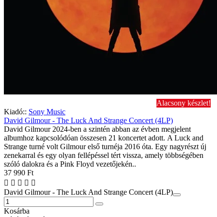
Alacsony készlet!
Kiadó::
Sony Music
David Gilmour - The Luck And Strange Concert (4LP)
David Gilmour 2024-ben a szintén abban az évben megjelent
albumhoz kapcsolódóan összesen 21 koncertet adott. A Luck and
Strange turné volt Gilmour első turnéja 2016 óta. Egy nagyrészt új
zenekarral és egy olyan fellépéssel tért vissza, amely többségében
szóló dalokra és a Pink Floyd vezetőjekén..
37 990 Ft
David Gilmour - The Luck And Strange Concert (4LP)
Kosárba