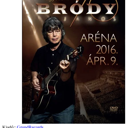
Kiadó::
GrundRecords