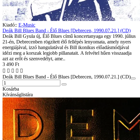
Kiadó::
E-Music
Deák Bill Blues Band - Élő Blues [Debrecen, 1990.07.21.] (CD)
Deák Bill Gyula új, Élő Blues című koncertanyaga egy 1990. július
21-én, Debrecenben rögzített élő fellépés lenyomata, amely nyers
energiájával, izzó hangulatával és Bill ikonikus előadásmódjával
idézi meg a korszak legjobb pillanatait. A felvétel hűen visszaadja
azt az erőt és szenvedélyt, ame..
3 490 Ft
Deák Bill Blues Band - Élő Blues [Debrecen, 1990.07.21.] (CD)
Kosárba
Kívánságlistára