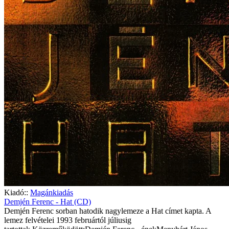
Kiadó::
Magánkiadás
Demjén Ferenc - Hat (CD)
Demjén Ferenc sorban hatodik nagylemeze a Hat címet kapta. A
lemez felvételei 1993 februártól júliusig