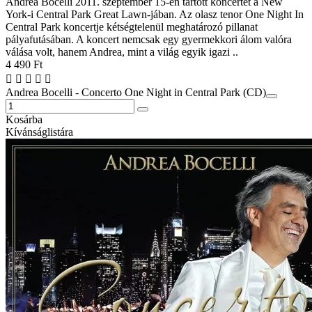
Andrea Bocelli 2011. szeptember 15-én tartott koncertet a New
York-i Central Park Great Lawn-jában. Az olasz tenor One Night In
Central Park koncertje kétségtelenül meghatározó pillanat
pályafutásában. A koncert nemcsak egy gyermekkori álom valóra
válása volt, hanem Andrea, mint a világ egyik igazi ..
4 490 Ft
Andrea Bocelli - Concerto One Night in Central Park (CD)
Kosárba
Kívánságlistára