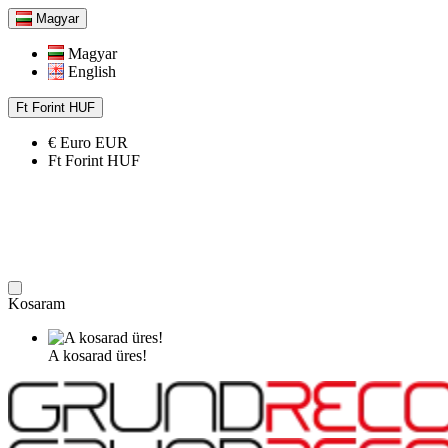
Magyar
Magyar
English
Ft
Forint
HUF
€
Euro
EUR
Ft
Forint
HUF
Kosaram
A kosarad üres!