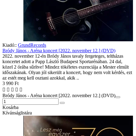
Kiadó::
GrundRecords
Bródy János - Aréna koncert [2022. november 12.] (DVD)
2022. november 12-én Bródy János tavaly fergeteges, teltházas
koncertet adott a Papp László Budapest Sportarénában. 24 dal,
közel 2 órába sűrítve! Mindez tökéletes eszenciája a Mester elmúlt
időszakának. Olyan jól sikerült a koncert, hogy nem volt kérdés, ezt
az estét meg kell osztani azokkal, akik ..
3 990 Ft
Bródy János - Aréna koncert [2022. november 12.] (DVD)
Kosárba
Kívánságlistára