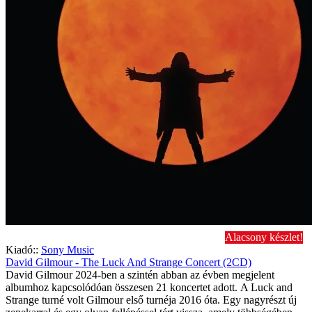
Alacsony készlet!
Kiadó::
Sony Music
David Gilmour - The Luck And Strange Concert (2CD)
David Gilmour 2024-ben a szintén abban az évben megjelent
albumhoz kapcsolódóan összesen 21 koncertet adott. A Luck and
Strange turné volt Gilmour első turnéja 2016 óta. Egy nagyrészt új