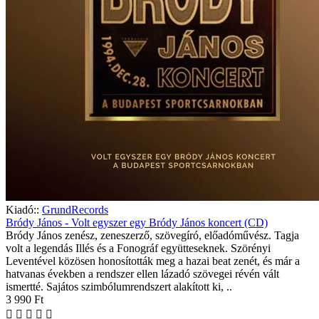
Kiadó::
GrundRecords
Bródy János - Volt egyszer egy Bródy János koncert (CD)
Bródy János zenész, zeneszerző, szövegíró, előadóművész. Tagja
volt a legendás Illés és a Fonográf együtteseknek. Szörényi
Leventével közösen honosították meg a hazai beat zenét, és már a
hatvanas években a rendszer ellen lázadó szövegei révén vált
ismertté. Sajátos szimbólumrendszert alakított ki, ..
3 990 Ft