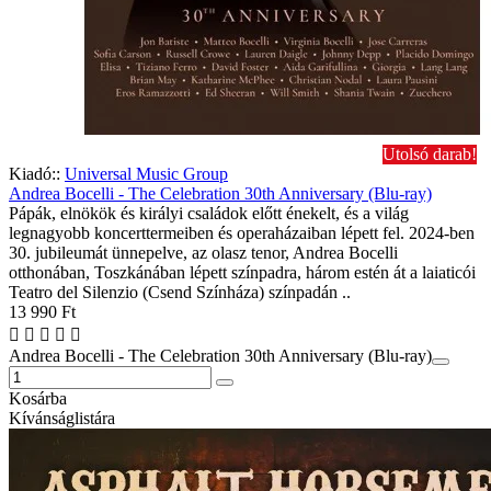
Utolsó darab!
Kiadó::
Universal Music Group
Andrea Bocelli - The Celebration 30th Anniversary (Blu-ray)
Pápák, elnökök és királyi családok előtt énekelt, és a világ
legnagyobb koncerttermeiben és operaházaiban lépett fel. 2024-ben
30. jubileumát ünnepelve, az olasz tenor, Andrea Bocelli
otthonában, Toszkánában lépett színpadra, három estén át a laiaticói
Teatro del Silenzio (Csend Színháza) színpadán ..
13 990 Ft
Andrea Bocelli - The Celebration 30th Anniversary (Blu-ray)
Kosárba
Kívánságlistára