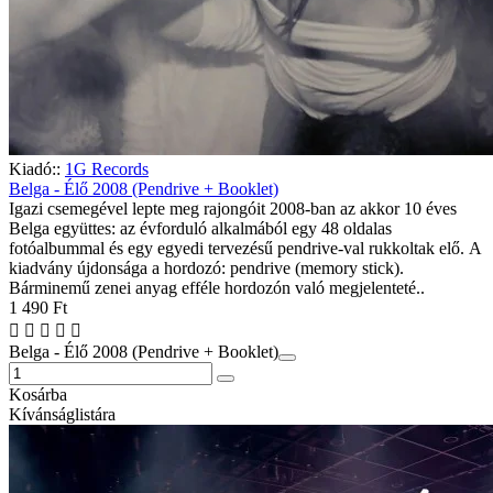
Kiadó::
1G Records
Belga - Élő 2008 (Pendrive + Booklet)
Igazi csemegével lepte meg rajongóit 2008-ban az akkor 10 éves
Belga együttes: az évforduló alkalmából egy 48 oldalas
fotóalbummal és egy egyedi tervezésű pendrive-val rukkoltak elő. A
kiadvány újdonsága a hordozó: pendrive (memory stick).
Bárminemű zenei anyag efféle hordozón való megjelenteté..
1 490 Ft
Belga - Élő 2008 (Pendrive + Booklet)
Kosárba
Kívánságlistára