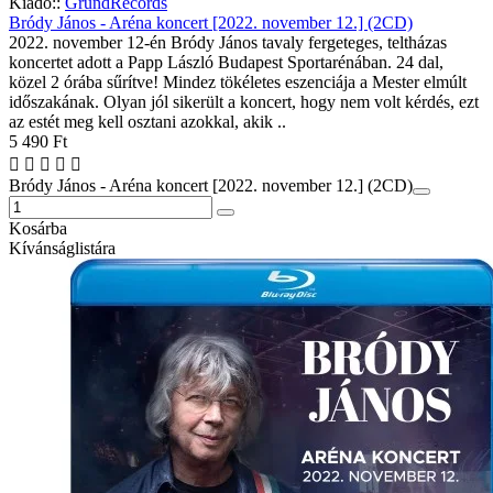
Kiadó::
GrundRecords
Bródy János - Aréna koncert [2022. november 12.] (2CD)
2022. november 12-én Bródy János tavaly fergeteges, teltházas
koncertet adott a Papp László Budapest Sportarénában. 24 dal,
közel 2 órába sűrítve! Mindez tökéletes eszenciája a Mester elmúlt
időszakának. Olyan jól sikerült a koncert, hogy nem volt kérdés, ezt
az estét meg kell osztani azokkal, akik ..
5 490 Ft
Bródy János - Aréna koncert [2022. november 12.] (2CD)
Kosárba
Kívánságlistára