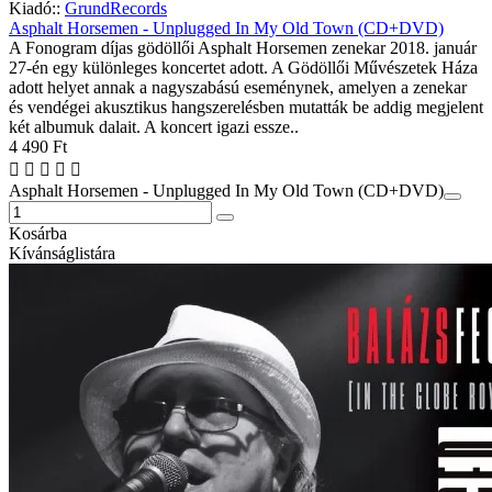
Kiadó::
GrundRecords
Asphalt Horsemen - Unplugged In My Old Town (CD+DVD)
A Fonogram díjas gödöllői Asphalt Horsemen zenekar 2018. január
27-én egy különleges koncertet adott. A Gödöllői Művészetek Háza
adott helyet annak a nagyszabású eseménynek, amelyen a zenekar
és vendégei akusztikus hangszerelésben mutatták be addig megjelent
két albumuk dalait. A koncert igazi essze..
4 490 Ft
Asphalt Horsemen - Unplugged In My Old Town (CD+DVD)
Kosárba
Kívánságlistára