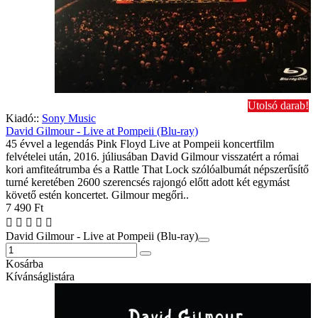
Utolsó darab!
Kiadó::
Sony Music
David Gilmour - Live at Pompeii (Blu-ray)
45 évvel a legendás Pink Floyd Live at Pompeii koncertfilm
felvételei után, 2016. júliusában David Gilmour visszatért a római
kori amfiteátrumba és a Rattle That Lock szólóalbumát népszerűsítő
turné keretében 2600 szerencsés rajongó előtt adott két egymást
követő estén koncertet. Gilmour megőri..
7 490 Ft
David Gilmour - Live at Pompeii (Blu-ray)
Kosárba
Kívánságlistára