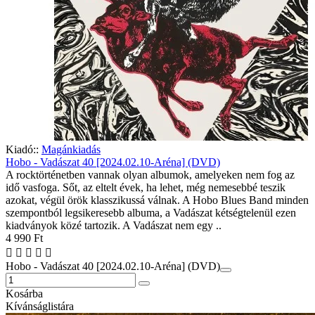
Kiadó::
Magánkiadás
Hobo - Vadászat 40 [2024.02.10-Aréna] (DVD)
A rocktörténetben vannak olyan albumok, amelyeken nem fog az
idő vasfoga. Sőt, az eltelt évek, ha lehet, még nemesebbé teszik
azokat, végül örök klasszikussá válnak. A Hobo Blues Band minden
szempontból legsikeresebb albuma, a Vadászat kétségtelenül ezen
kiadványok közé tartozik. A Vadászat nem egy ..
4 990 Ft
Hobo - Vadászat 40 [2024.02.10-Aréna] (DVD)
Kosárba
Kívánságlistára