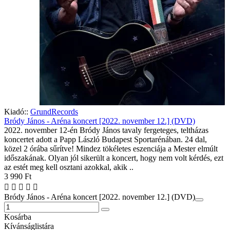
Kiadó::
GrundRecords
Bródy János - Aréna koncert [2022. november 12.] (DVD)
2022. november 12-én Bródy János tavaly fergeteges, teltházas
koncertet adott a Papp László Budapest Sportarénában. 24 dal,
közel 2 órába sűrítve! Mindez tökéletes eszenciája a Mester elmúlt
időszakának. Olyan jól sikerült a koncert, hogy nem volt kérdés, ezt
az estét meg kell osztani azokkal, akik ..
3 990 Ft
Bródy János - Aréna koncert [2022. november 12.] (DVD)
Kosárba
Kívánságlistára