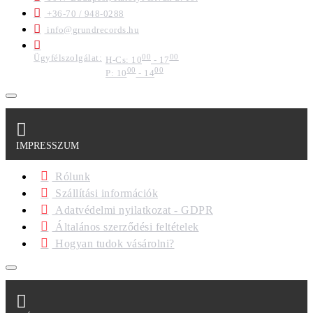
+36-70 / 948-0288
info@grundrecords.hu
Ügyfélszolgálat:
00
00
H-Cs: 10
- 17
00
00
P: 10
- 14
IMPRESSZUM
Rólunk
Szállítási információk
Adatvédelmi nyilatkozat - GDPR
Általános szerződési feltételek
Hogyan tudok vásárolni?