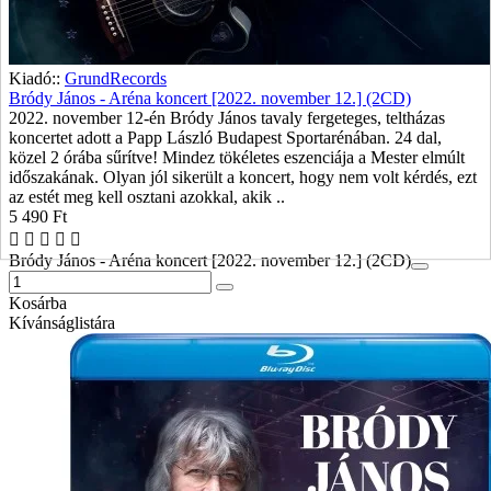
Kiadó::
GrundRecords
Bródy János - Aréna koncert [2022. november 12.] (2CD)
2022. november 12-én Bródy János tavaly fergeteges, teltházas
koncertet adott a Papp László Budapest Sportarénában. 24 dal,
közel 2 órába sűrítve! Mindez tökéletes eszenciája a Mester elmúlt
időszakának. Olyan jól sikerült a koncert, hogy nem volt kérdés, ezt
az estét meg kell osztani azokkal, akik ..
5 490 Ft
Bródy János - Aréna koncert [2022. november 12.] (2CD)
Kosárba
Kívánságlistára