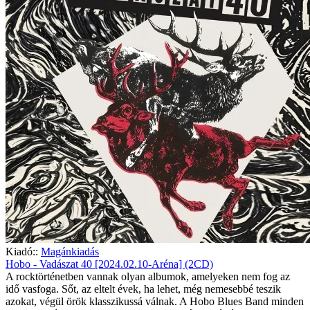
Kiadó::
Magánkiadás
Hobo - Vadászat 40 [2024.02.10-Aréna] (2CD)
A rocktörténetben vannak olyan albumok, amelyeken nem fog az
idő vasfoga. Sőt, az eltelt évek, ha lehet, még nemesebbé teszik
azokat, végül örök klasszikussá válnak. A Hobo Blues Band minden