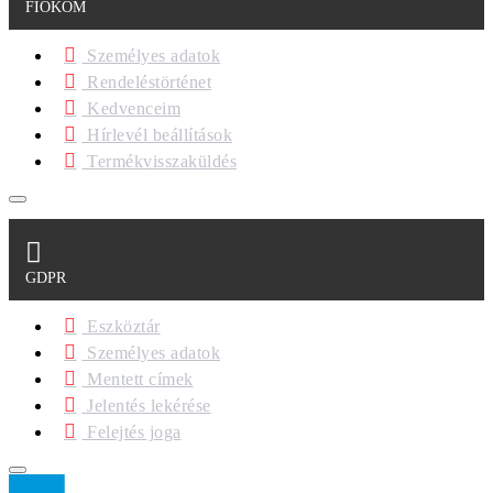
FIÓKOM
Személyes adatok
Rendeléstörténet
Kedvenceim
Hírlevél beállítások
Termékvisszaküldés
GDPR
Eszköztár
Személyes adatok
Mentett címek
Jelentés lekérése
Felejtés joga