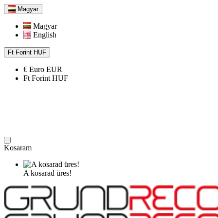
Magyar
Magyar
English
Ft
Forint
HUF
€
Euro
EUR
Ft
Forint
HUF
Kosaram
A kosarad üres!