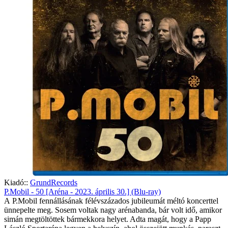
Kiadó::
GrundRecords
P.Mobil - 50 [Aréna - 2023. április 30.] (Blu-ray)
A P.Mobil fennállásának félévszázados jubileumát méltó koncerttel
ünnepelte meg. Sosem voltak nagy arénabanda, bár volt idő, amikor
simán megtöltöttek bármekkora helyet. Adta magát, hogy a Papp