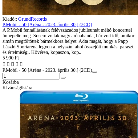
Kiadó::
GrundRecords
P.Mobil - 50 [Aréna - 2023. április 30.] (2CD)
A P.Mobil fennállásának félévszázados jubileumát méltó koncerttel
ünnepelte meg. Sosem voltak nagy arénabanda, bár volt idő, amikor
simán megtöltöttek bármekkora helyet. Adta magát, hogy a Papp
László Sportaréna legyen a helyszín, ahol összejött munkás, paraszt
és értelmiségi. Kövéren, kopaszon, kop..
5 990 Ft
P.Mobil - 50 [Aréna - 2023. április 30.] (2CD)
Kosárba
Kívánságlistára