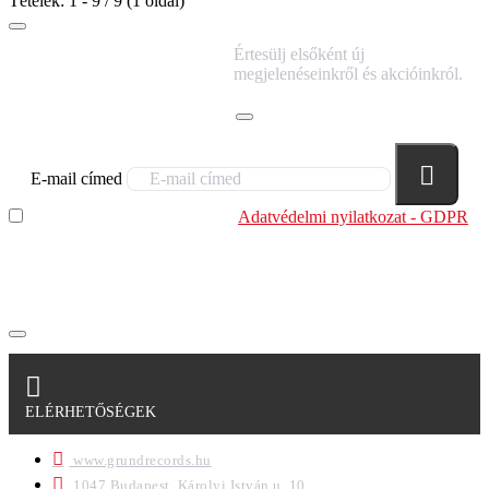
Tételek: 1 - 9 / 9 (1 oldal)
IRATKOZZ FEL
Értesülj elsőként új
HÍRLEVELÜNKRE!
megjelenéseinkről és akcióinkról.
E-mail címed
Elolvastam és megértettem az
Adatvédelmi nyilatkozat - GDPR
szabályzatban leírtakat. Tudomásul veszem, hogy a
regisztrációkor megadott adataim egy részét anonimizált
formában a cég marketing célokra felhasználja.
ELÉRHETŐSÉGEK
www.grundrecords.hu
1047 Budapest, Károlyi István u. 10.