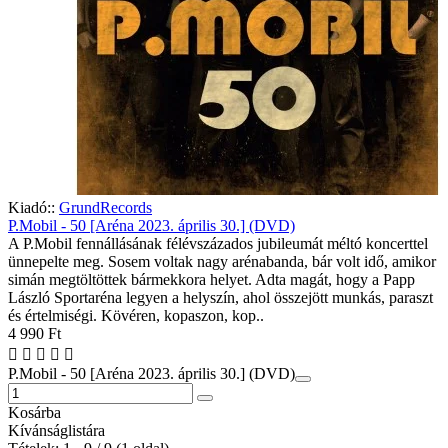
Kiadó::
GrundRecords
P.Mobil - 50 [Aréna 2023. április 30.] (DVD)
A P.Mobil fennállásának félévszázados jubileumát méltó koncerttel
ünnepelte meg. Sosem voltak nagy arénabanda, bár volt idő, amikor
simán megtöltöttek bármekkora helyet. Adta magát, hogy a Papp
László Sportaréna legyen a helyszín, ahol összejött munkás, paraszt
és értelmiségi. Kövéren, kopaszon, kop..
4 990 Ft
P.Mobil - 50 [Aréna 2023. április 30.] (DVD)
Kosárba
Kívánságlistára