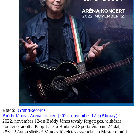
Kiadó::
GrundRecords
Bródy János - Aréna koncert [2022. november 12.] (Blu-ray)
2022. november 12-én Bródy János tavaly fergeteges, teltházas
koncertet adott a Papp László Budapest Sportarénában. 24 dal,
közel 2 órába sűrítve! Mindez tökéletes eszenciája a Mester elmúlt