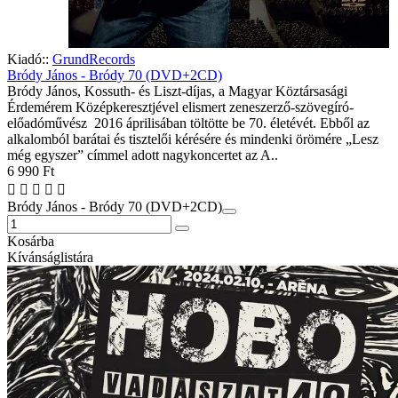
Kiadó::
GrundRecords
Bródy János - Bródy 70 (DVD+2CD)
Bródy János, Kossuth- és Liszt-díjas, a Magyar Köztársasági
Érdemérem Középkeresztjével elismert zeneszerző-szövegíró-
előadóművész 2016 áprilisában töltötte be 70. életévét. Ebből az
alkalomból barátai és tisztelői kérésére és mindenki örömére „Lesz
még egyszer” címmel adott nagykoncertet az A..
6 990 Ft
Bródy János - Bródy 70 (DVD+2CD)
Kosárba
Kívánságlistára