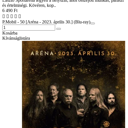
László Sportaréna legyen a helyszín, ahol összejött munkás, paraszt
és értelmiségi. Kövéren, kop..
6 490 Ft
P.Mobil - 50 [Aréna - 2023. április 30.] (Blu-ray)
Kosárba
Kívánságlistára