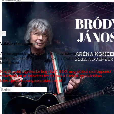
×
Válassz csomagpontot
A csomagpont kiválasztásához írd be az irányítószámot vagy a város
nevét, majd a megjelenő címek közül a megfelelőre kattintva tudod azt
kiválasztani.
Kérjük, vedd figyelembe hogy ha Z-BOX megjelölésű csomagpontot
választasz, ott az utánvétes fizetés csak a Packeta applikációban
lehetséges, a csomagautomatánál nem!