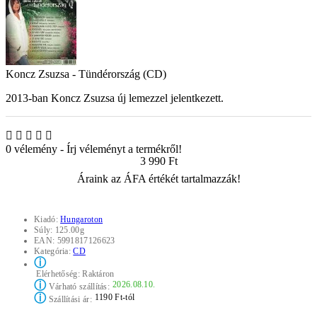
Koncz Zsuzsa - Tündérország (CD)
2013-ban Koncz Zsuzsa új lemezzel jelentkezett.
0 vélemény
-
Írj véleményt a termékről!
3 990 Ft
Áraink az ÁFA értékét tartalmazzák!
Kiadó:
Hungaroton
Súly:
125.00g
EAN:
5991817126623
Kategória:
CD
ⓘ
Elérhetőség:
Raktáron
ⓘ
2026.08.10.
Várható szállítás:
ⓘ
1190 Ft-tól
Szállítási ár: