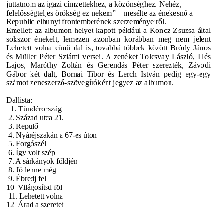
juttatnom az igazi címzettekhez, a közönséghez. Nehéz,
felelősségteljes örökség ez nekem” – mesélte az énekesnő a
Republic elhunyt frontemberének szerzeményeiről.
Emellett az albumon helyet kapott például a Koncz Zsuzsa által
sokszor énekelt, lemezen azonban korábban meg nem jelent
Lehetett volna című dal is, továbbá többek között Bródy János
és Müller Péter Sziámi versei. A zenéket Tolcsvay László, Illés
Lajos, Maróthy Zoltán és Gerendás Péter szerezték, Závodi
Gábor két dalt, Bornai Tibor és Lerch István pedig egy-egy
számot zeneszerző-szövegíróként jegyez az albumon.
Dallista:
1. Tündérország
2. Század utca 21.
3. Repülő
4. Nyáréjszakán a 67-es úton
5. Forgószél
6. Így volt szép
7. A sárkányok földjén
8. Jó lenne még
9. Ébredj fel
10. Világosítsd föl
11. Lehetett volna
12. Árad a szeretet