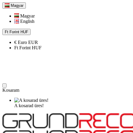
Magyar
Magyar
English
Ft
Forint
HUF
€
Euro
EUR
Ft
Forint
HUF
Kosaram
A kosarad üres!