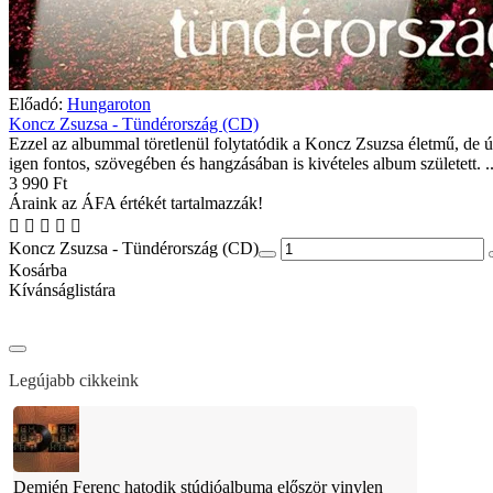
Előadó:
Hungaroton
Koncz Zsuzsa - Tündérország (CD)
Ezzel az albummal töretlenül folytatódik a Koncz Zsuzsa életmű, de 
igen fontos, szövegében és hangzásában is kivételes album született. .
3 990 Ft
Áraink az ÁFA értékét tartalmazzák!
Koncz Zsuzsa - Tündérország (CD)
Kosárba
Kívánságlistára
Legújabb cikkeink
Demjén Ferenc hatodik stúdióalbuma először vinylen