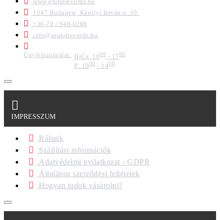
www.grundrecords.hu
1047 Budapest, Károlyi István u. 10.
+36-70 / 948-0288
info@grundrecords.hu
Ügyfélszolgálat:
00
00
H-Cs: 10
- 17
00
00
P: 10
- 14
IMPRESSZUM
Rólunk
Szállítási információk
Adatvédelmi nyilatkozat - GDPR
Általános szerződési feltételek
Hogyan tudok vásárolni?