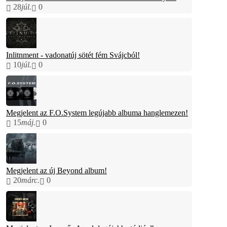
28
júl.
0
Inlitnment - vadonatúj sötét fém Svájcból!
10
júl.
0
Megjelent az F.O.System legújabb albuma hanglemezen!
15
máj.
0
Megjelent az új Beyond album!
20
márc.
0