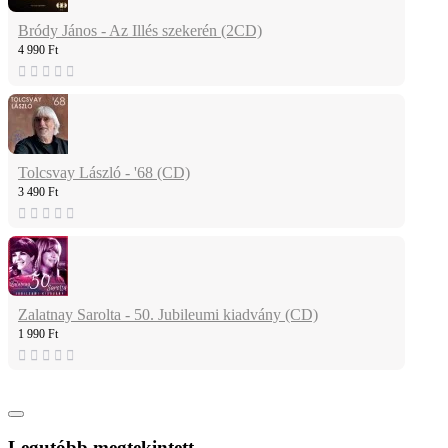
Bródy János - Az Illés szekerén (2CD)
4 990 Ft
Tolcsvay László - '68 (CD)
3 490 Ft
Zalatnay Sarolta - 50. Jubileumi kiadvány (CD)
1 990 Ft
Legutóbb megtekintett