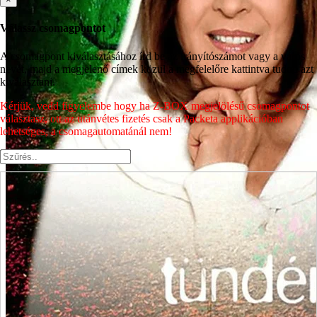
Válassz csomagpontot
A csomagpont kiválasztásához írd be az irányítószámot vagy a város
nevét, majd a megjelenő címek közül a megfelelőre kattintva tudod azt
kiválasztani.
Kérjük, vedd figyelembe hogy ha Z-BOX megjelölésű csomagpontot
választasz, ott az utánvétes fizetés csak a Packeta applikációban
lehetséges, a csomagautomatánál nem!