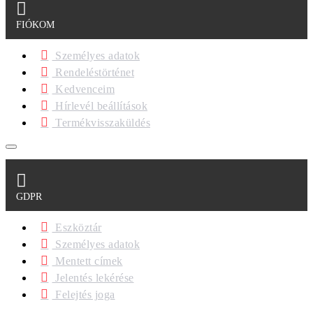
FIÓKOM
Személyes adatok
Rendeléstörténet
Kedvenceim
Hírlevél beállítások
Termékvisszaküldés
GDPR
Eszköztár
Személyes adatok
Mentett címek
Jelentés lekérése
Felejtés joga