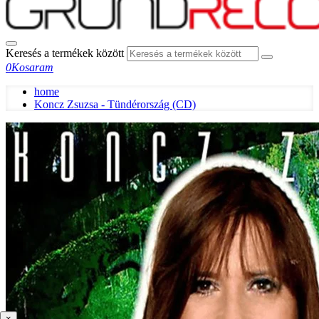
Keresés a termékek között
0
Kosaram
home
Koncz Zsuzsa - Tündérország (CD)
×