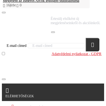
Megjelent az Ismerős Arcok legújabb stúdióalbuma
16
febr.
0
IRATKOZZ FEL
Értesülj elsőként új
HÍRLEVELÜNKRE!
megjelenéseinkről és akcióinkról.
E-mail címed
Elolvastam és megértettem az
Adatvédelmi nyilatkozat - GDPR
szabályzatban leírtakat. Tudomásul veszem, hogy a
regisztrációkor megadott adataim egy részét anonimizált
formában a cég marketing célokra felhasználja.
ELÉRHETŐSÉGEK