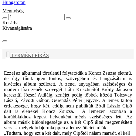
Hungaroton
Mennyiség
Kosárba
Kívánságlistára
TERMÉKLEÍRÁS
Ezzel az albummal töretlenül folytatódik a
Koncz Zsuzsa
életmű,
de úgy tűnik igen fontos, szövegében és hangzásában is
kivételes album született.
A zenei anyagában szélsőséges és
modern lírai zenék szövegét Tóth Krisztinától Bródy Jánoson
keresztül József Attiláig, zenéjét pedig többek között Tolcsvay
László, Závodi Gábor, Gerendás Péter jegyzik.
A lemez külön
érdekessége, hogy két, eddig nem publikált Bódi László Cipő
dalt is elénekel Koncz Zsuzsa.
A lemezen azonban a
korábbiakhoz képest helyenként mégis szélsőséges lett.
Az
album másik különlegessége az a két Cipő által megzenésített
vers is, melyek tulajdonképpen a lemez ötletét adták.
„Tudtam, hogy ezt a két dalt, mely Cipőtől nálam maradt, el kell