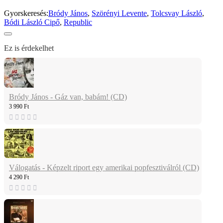
Gyorskeresés:
Bródy János
,
Szörényi Levente
,
Tolcsvay László
,
Bódi László Cipő
,
Republic
Ez is érdekelhet
Bródy János - Gáz van, babám! (CD)
3 990 Ft
Válogatás - Képzelt riport egy amerikai popfesztiválról (CD)
4 290 Ft