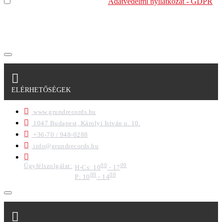
Elolvastam és megértettem az
Adatvédelmi nyilatkozat - GDPR
szabályzatban leírtakat. Tudomásul veszem, hogy a
regisztrációkor megadott adataim egy részét anonimizált
formában a cég marketing célokra felhasználja.
ELÉRHETŐSÉGEK
www.grundrecords.hu
1047 Budapest, Károlyi István u. 10.
+36-70 / 948-0288
info@grundrecords.hu
Ügyfélszolgálat:
00
00
H-Cs: 10
- 17
00
00
P: 10
- 14