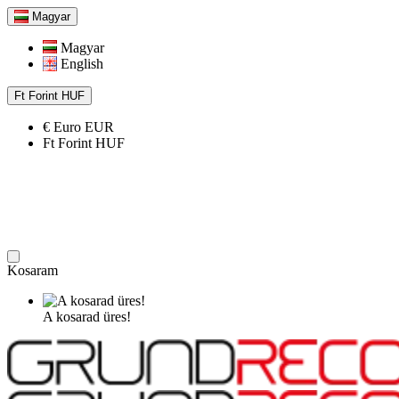
Magyar
Magyar
English
Ft
Forint
HUF
€
Euro
EUR
Ft
Forint
HUF
Kosaram
A kosarad üres!