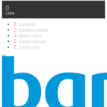
GDPR
Eszköztár
Személyes adatok
Mentett címek
Jelentés lekérése
Felejtés joga