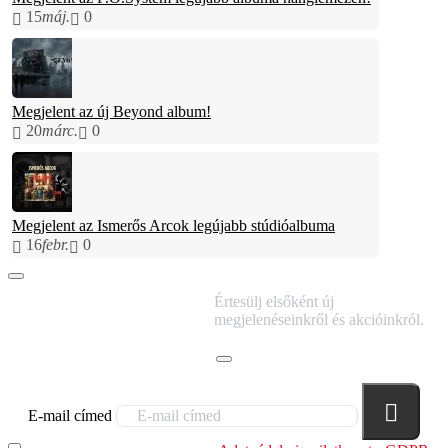
15
máj.
0
Megjelent az új Beyond album!
20
márc.
0
Megjelent az Ismerős Arcok legújabb stúdióalbuma
16
febr.
0
IRATKOZZ FEL
Értesülj elsőként új
HÍRLEVELÜNKRE!
megjelenéseinkről és akcióinkról.
E-mail címed