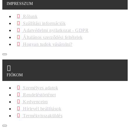
IMPRESSZUM
Rólunk
Szállítási információk
Adatvédelmi nyilatkozat - GDPR
Általános szerződési feltételek
Hogyan tudok vásárolni?
FIÓKOM
Személyes adatok
Rendeléstörténet
Kedvenceim
Hírlevél beállítások
Termékvisszaküldés