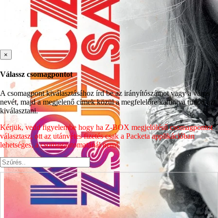
×
Válassz csomagpontot
A csomagpont kiválasztásához írd be az irányítószámot vagy a város
nevét, majd a megjelenő címek közül a megfelelőre kattintva tudod azt
kiválasztani.
Kérjük, vedd figyelembe hogy ha Z-BOX megjelölésű csomagpontot
választasz, ott az utánvétes fizetés csak a Packeta applikációban
lehetséges, a csomagautomatánál nem!