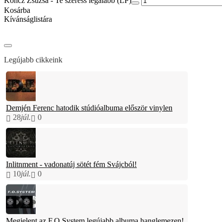
Koncz Zsuzsa - Te szeress legalább (LP)
Kosárba
Kívánságlistára
Legújabb cikkeink
Demjén Ferenc hatodik stúdióalbuma először vinylen
28
júl.
0
Inlitnment - vadonatúj sötét fém Svájcból!
10
júl.
0
Megjelent az F.O.System legújabb albuma hanglemezen!