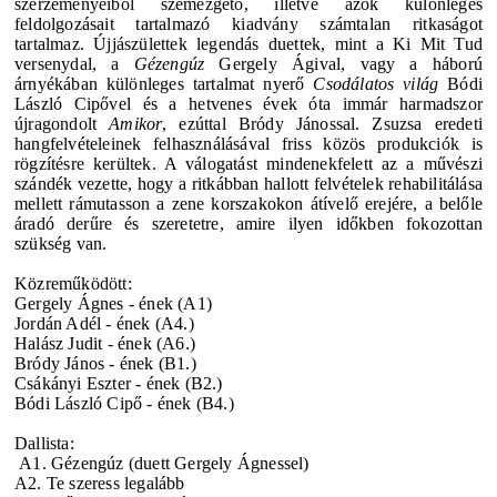
szerzeményeiből szemezgető, illetve azok különleges
feldolgozásait tartalmazó kiadvány számtalan ritkaságot
tartalmaz. Újjászülettek legendás duettek, mint a
Ki Mit Tud
versenydal, a
Gézengúz
Gergely Ági
val, vagy a háború
árnyékában különleges tartalmat nyerő
Csodálatos világ
Bódi
László Cipő
vel és a hetvenes évek óta immár harmadszor
újragondolt
Amikor
, ezúttal
Bródy János
sal. Zsuzsa eredeti
hangfelvételeinek felhasználásával friss közös produkciók is
rögzítésre kerültek. A válogatást mindenekfelett az a művészi
szándék vezette, hogy a ritkábban hallott felvételek rehabilitálása
mellett rámutasson a zene korszakokon átívelő erejére, a belőle
áradó derűre és szeretetre, amire ilyen időkben fokozottan
szükség van.
Közreműködött:
Gergely Ágnes - ének (A1)
Jordán Adél - ének (A4.)
Halász Judit - ének (A6.)
Bródy János - ének (B1.)
Csákányi Eszter - ének (B2.)
Bódi László Cipő - ének (B4.)
Dallista:
A1. Gézengúz (duett Gergely Ágnessel)
A2. Te szeress legalább