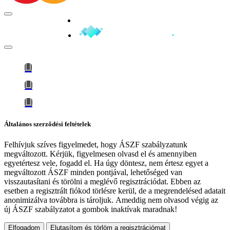
Minden jog fenntartva © 2026
Általános szerződési feltételek
Felhívjuk szíves figyelmedet, hogy
ÁSZF szabályzatunk
megváltozott
. Kérjük, figyelmesen olvasd el és amennyiben
egyetértesz vele, fogadd el. Ha úgy döntesz, nem értesz egyet a
megváltozott ÁSZF minden pontjával, lehetőséged van
visszautasítani és törölni a meglévő regisztrációdat. Ebben az
esetben a regisztrált fiókod törlésre kerül, de a megrendelésed adatait
anonimizálva továbbra is tároljuk.
Ameddig nem olvasod végig az
új ÁSZF szabályzatot a gombok inaktívak maradnak!
Elfogadom
Elutasítom és törlöm a regisztrációmat