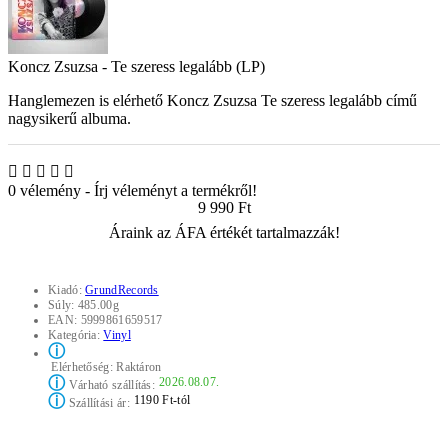
Koncz Zsuzsa - Te szeress legalább (LP)
Hanglemezen is elérhető Koncz Zsuzsa Te szeress legalább című
nagysikerű albuma.
0 vélemény
-
Írj véleményt a termékről!
9 990 Ft
Áraink az ÁFA értékét tartalmazzák!
Kiadó:
GrundRecords
Súly:
485.00g
EAN:
5999861659517
Kategória:
Vinyl
ⓘ
Elérhetőség:
Raktáron
ⓘ
2026.08.07.
Várható szállítás:
ⓘ
1190 Ft-tól
Szállítási ár: