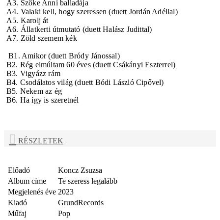
A3. Szőke Anni balladája
A4. Valaki kell, hogy szeressen (duett Jordán Adéllal)
A5. Karolj át
A6. Állatkerti útmutató (duett Halász Judittal)
A7. Zöld szemem kék
B1. Amikor (duett Bródy Jánossal)
B2. Rég elmúltam 60 éves (duett Csákányi Eszterrel)
B3. Vigyázz rám
B4. Csodálatos világ (duett Bódi László Cipővel)
B5. Nekem az ég
B6. Ha így is szeretnél
RÉSZLETEK
Előadó
Koncz Zsuzsa
Album címe
Te szeress legalább
Megjelenés éve
2023
Kiadó
GrundRecords
Műfaj
Pop