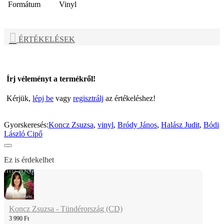
Formátum
Vinyl
ÉRTÉKELÉSEK
Írj véleményt a termékről!
Kérjük,
lépj be
vagy
regisztrálj
az értékeléshez!
Gyorskeresés:
Koncz Zsuzsa
,
vinyl
,
Bródy János
,
Halász Judit
,
Bódi
László Cipő
Ez is érdekelhet
Koncz Zsuzsa - Tündérország (CD)
3 990 Ft