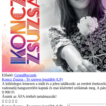
Előadó:
GrundRecords
Koncz Zsuzsa - Te szeress legalább (LP)
A különleges lemezen a múlt és a jelen találkozik: az eredeti énekszó
vadonatúj hangszerelést kaptak és mai kísérettel szólalnak meg. A pára
9 990 Ft
Áraink az ÁFA értékét tartalmazzák!