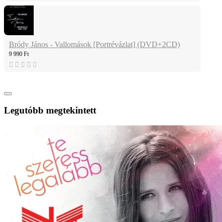
Bródy János - Vallomások [Portrévázlat] (DVD+2CD)
9 990 Ft
Legutóbb megtekintett