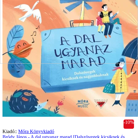
-10%
Kiadó::
Móra Könyvkiadó
Bródy János - A dal ugyanaz marad [Dalszövegek kicsiknek és