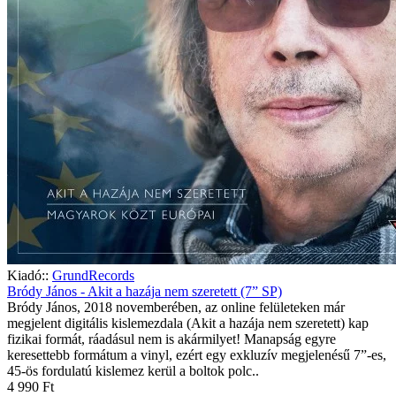
Kiadó::
GrundRecords
Bródy János - Akit a hazája nem szeretett (7” SP)
Bródy János, 2018 novemberében, az online felületeken már
megjelent digitális kislemezdala (Akit a hazája nem szeretett) kap
fizikai formát, ráadásul nem is akármilyet! Manapság egyre
keresettebb formátum a vinyl, ezért egy exkluzív megjelenésű 7”-es,
45-ös fordulatú kislemez kerül a boltok polc..
4 990 Ft