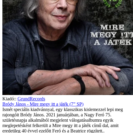
Kiadó::
GrundRecords
Bródy János - Mire megy itt a játék (7” SP)
Ismét speciális kiadvánnyal, egy klasszikus kislemezzel lepi meg
rajongóit Bródy János. 2021 januárjában, a Nagy Feró 75.
születésnapja alkalmából megjelent válogatásalbumra egyik
meglepetésként felkerült a Mire megy itt a játék című dal, amit
eredetileg 40 évvel ezelőtt Feró és a Beatrice rögzített..