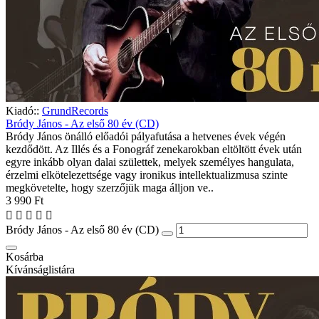
Kiadó::
GrundRecords
Bródy János - Az első 80 év (CD)
Bródy János önálló előadói pályafutása a hetvenes évek végén
kezdődött. Az Illés és a Fonográf zenekarokban eltöltött évek után
egyre inkább olyan dalai születtek, melyek személyes hangulata,
érzelmi elkötelezettsége vagy ironikus intellektualizmusa szinte
megkövetelte, hogy szerzőjük maga álljon ve..
3 990 Ft
Bródy János - Az első 80 év (CD)
Kosárba
Kívánságlistára