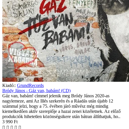
Kiadó::
GrundRecords
Bródy János - Gáz van, babám! (CD)
Gáz van, babám! címmel jelenik meg Bródy János 2020-as
nagylemeze, ami Az Illés szekerén és a Ráadás után újabb 12
számmal jelzi, hogy a 75. évében járó művész még mindig
kiemelkedően aktív szereplője a hazai zenei közéletnek. Az előző
produkciók hihetetlen közönségsikere után bátran állíthatjuk, ho..
3 990 Ft