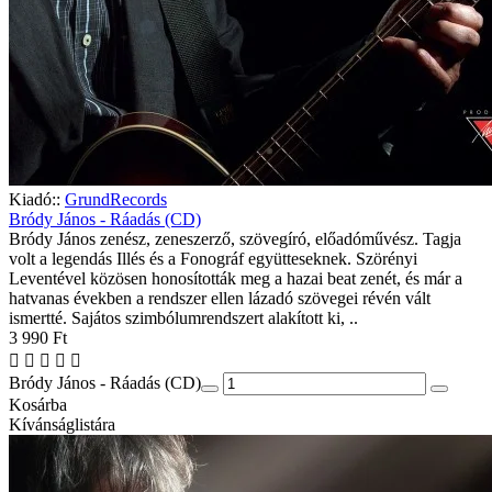
Kiadó::
GrundRecords
Bródy János - Ráadás (CD)
Bródy János zenész, zeneszerző, szövegíró, előadóművész. Tagja
volt a legendás Illés és a Fonográf együtteseknek. Szörényi
Leventével közösen honosították meg a hazai beat zenét, és már a
hatvanas években a rendszer ellen lázadó szövegei révén vált
ismertté. Sajátos szimbólumrendszert alakított ki, ..
3 990 Ft
Bródy János - Ráadás (CD)
Kosárba
Kívánságlistára