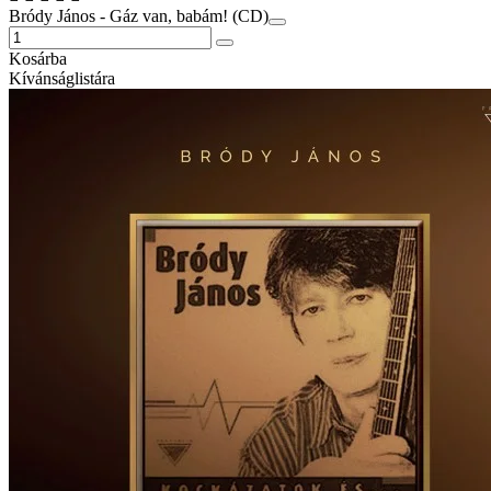
Bródy János - Gáz van, babám! (CD)
Kosárba
Kívánságlistára