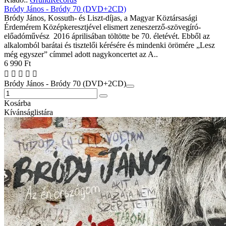
Bródy János - Bródy 70 (DVD+2CD)
Bródy János, Kossuth- és Liszt-díjas, a Magyar Köztársasági
Érdemérem Középkeresztjével elismert zeneszerző-szövegíró-
előadóművész 2016 áprilisában töltötte be 70. életévét. Ebből az
alkalomból barátai és tisztelői kérésére és mindenki örömére „Lesz
még egyszer” címmel adott nagykoncertet az A..
6 990 Ft
Bródy János - Bródy 70 (DVD+2CD)
Kosárba
Kívánságlistára