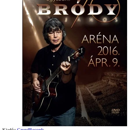
Kiadó::
GrundRecords