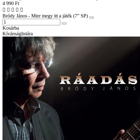
4 990 Ft
Bródy János - Mire megy itt a játék (7” SP)
Kosárba
Kívánságlistára