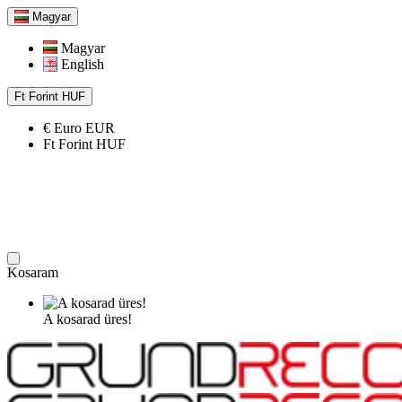
Magyar
Magyar
English
Ft
Forint
HUF
€
Euro
EUR
Ft
Forint
HUF
Kosaram
A kosarad üres!