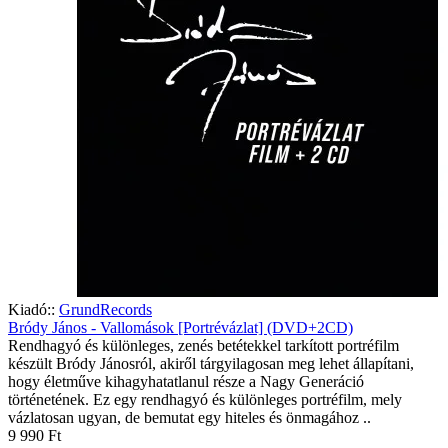
Kiadó::
GrundRecords
Bródy János - Vallomások [Portrévázlat] (DVD+2CD)
Rendhagyó és különleges, zenés betétekkel tarkított portréfilm
készült Bródy Jánosról, akiről tárgyilagosan meg lehet állapítani,
hogy életműve kihagyhatatlanul része a Nagy Generáció
történetének. Ez egy rendhagyó és különleges portréfilm, mely
vázlatosan ugyan, de bemutat egy hiteles és önmagához ..
9 990 Ft