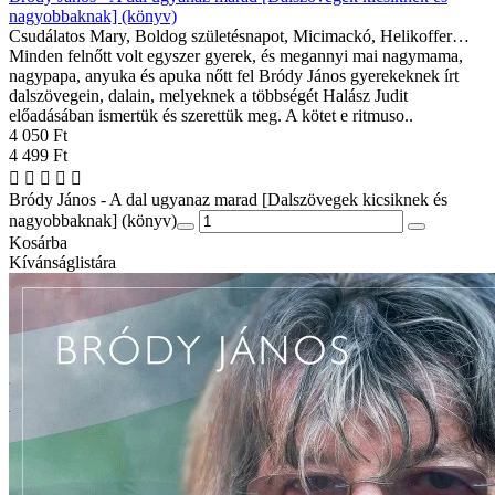
nagyobbaknak] (könyv)
Csudálatos Mary, Boldog születésnapot, Micimackó, Helikoffer…
Minden felnőtt volt egyszer gyerek, és megannyi mai nagymama,
nagypapa, anyuka és apuka nőtt fel Bródy János gyerekeknek írt
dalszövegein, dalain, melyeknek a többségét Halász Judit
előadásában ismertük és szerettük meg. A kötet e ritmuso..
4 050 Ft
4 499 Ft
Bródy János - A dal ugyanaz marad [Dalszövegek kicsiknek és
nagyobbaknak] (könyv)
Kosárba
Kívánságlistára