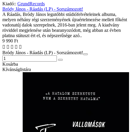
Kiadó::
GrundRecords
Bródy János - Ráadás (LP) - Sorszámozott!
A Ráadás, Bródy János legutóbbi stúdiófelvételeinek albuma,
melyen néhány régi szerzeményének újraértelmezése mellett főként
vadonatúj dalok szerepelnek, 2016-ban jelent meg. A kiadvány
röviddel megjelenése után bearanyozódott, még abban az évben
platina státuszt ért el, és népszerűsége azó..
9 990 Ft
Bródy János - Ráadás (LP) - Sorszámozott!
Kosárba
Kívánságlistára