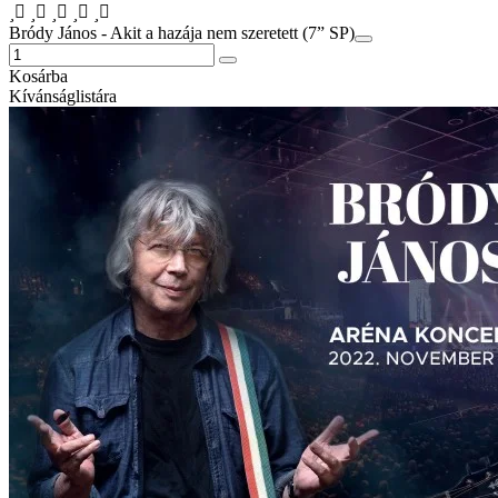
Bródy János - Akit a hazája nem szeretett (7” SP)
Kosárba
Kívánságlistára