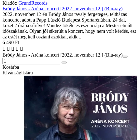
Kiadó::
GrundRecords
Bródy János - Aréna koncert [2022. november 12.] (Blu-ray)
2022. november 12-én Bródy János tavaly fergeteges, teltházas
koncertet adott a Papp László Budapest Sportarénában. 24 dal,
közel 2 órába sűrítve! Mindez tökéletes eszenciája a Mester elmúlt
időszakának. Olyan jól sikerült a koncert, hogy nem volt kérdés, ezt
az estét meg kell osztani azokkal, akik ..
6 490 Ft
Bródy János - Aréna koncert [2022. november 12.] (Blu-ray)
Kosárba
Kívánságlistára