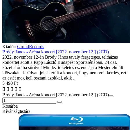
Kiadó::
GrundRecords
Bródy János - Aréna koncert [2022. november 12.] (2CD)
2022. november 12-én Bródy János tavaly fergeteges, teltházas
koncertet adott a Papp László Budapest Sportarénában. 24 dal,
közel 2 órába sűrítve! Mindez tökéletes eszenciája a Mester elmúlt
időszakának. Olyan jól sikerült a koncert, hogy nem volt kérdés, ezt
az estét meg kell osztani azokkal, akik ..
5 490 Ft
Bródy János - Aréna koncert [2022. november 12.] (2CD)
Kosárba
Kívánságlistára