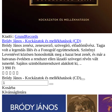
Kiadó::
GrundRecords
Bródy János - Kockázatok és mellékhatások (CD)
Bródy János zenész, zeneszerző, szövegíró, előadóművész. Tagja
volt a legendás Illés és a Fonográf együtteseknek. Szörényi
Leventével közösen honosították meg a hazai beat zenét, és már a
hatvanas években a rendszer ellen lázadó szövegei révén vált
ismertté. Sajátos szimbólumrendszert alakított ki, ..
3 990 Ft
Bródy János - Kockázatok és mellékhatások (CD)
Kosárba
Kívánságlistára