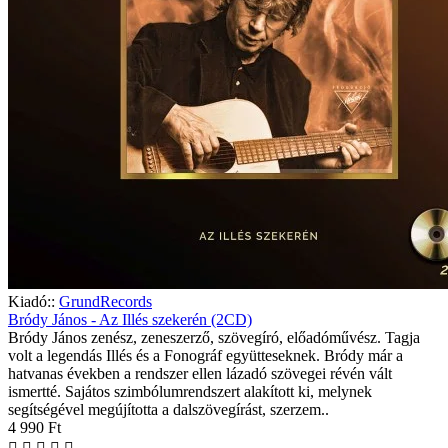
Kiadó::
GrundRecords
Bródy János - Az Illés szekerén (2CD)
Bródy János zenész, zeneszerző, szövegíró, előadóművész. Tagja
volt a legendás Illés és a Fonográf együtteseknek. Bródy már a
hatvanas években a rendszer ellen lázadó szövegei révén vált
ismertté. Sajátos szimbólumrendszert alakított ki, melynek
segítségével megújította a dalszövegírást, szerzem..
4 990 Ft