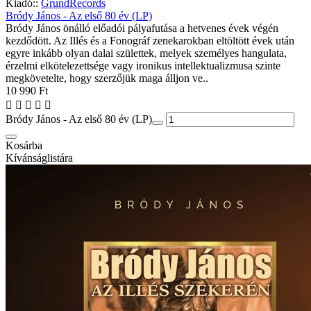
Kiadó::
GrundRecords
Bródy János - Az első 80 év (LP)
Bródy János önálló előadói pályafutása a hetvenes évek végén
kezdődött. Az Illés és a Fonográf zenekarokban eltöltött évek után
egyre inkább olyan dalai születtek, melyek személyes hangulata,
érzelmi elkötelezettsége vagy ironikus intellektualizmusa szinte
megkövetelte, hogy szerzőjük maga álljon ve..
10 990 Ft
Bródy János - Az első 80 év (LP)
Kosárba
Kívánságlistára