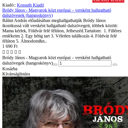
Kiadó::
Kossuth Kiadó
Bródy János - Magyarok közt európai – versként hallgatható
dalszövegek (hangoskönyv)
Bálint András előadásában meghallgathatják Bródy János
ikonikussá vált versként hallgatható dalszövegeit, többek között:
Mama kérlek, Földvár felé félúton, Jelbeszéd.Tartalom: 1. Filléres
emlékeim 2. Egy hétig tart 3. Véletlen találkozás 4. Földvár felé
félúton 5. Álmodom&n..
1 690 Ft
Bródy János - Magyarok közt európai – versként hallgatható
dalszövegek (hangoskönyv)
Kosárba
Kívánságlistára