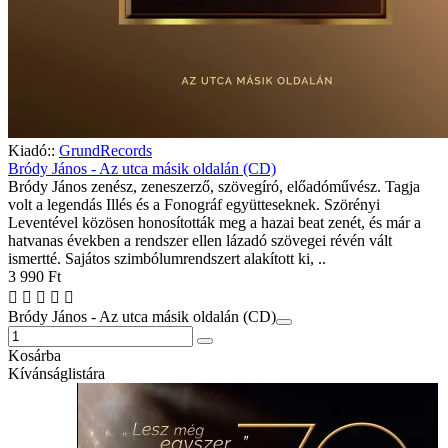
Kiadó::
GrundRecords
Bródy János - Az utca másik oldalán (CD)
Bródy János zenész, zeneszerző, szövegíró, előadóművész. Tagja
volt a legendás Illés és a Fonográf együtteseknek. Szörényi
Leventével közösen honosították meg a hazai beat zenét, és már a
hatvanas években a rendszer ellen lázadó szövegei révén vált
ismertté. Sajátos szimbólumrendszert alakított ki, ..
3 990 Ft
Bródy János - Az utca másik oldalán (CD)
Kosárba
Kívánságlistára