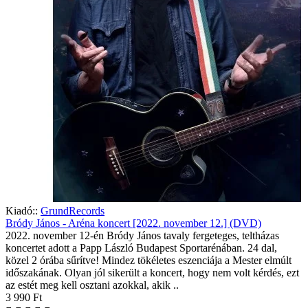
Kiadó::
GrundRecords
Bródy János - Aréna koncert [2022. november 12.] (DVD)
2022. november 12-én Bródy János tavaly fergeteges, teltházas
koncertet adott a Papp László Budapest Sportarénában. 24 dal,
közel 2 órába sűrítve! Mindez tökéletes eszenciája a Mester elmúlt
időszakának. Olyan jól sikerült a koncert, hogy nem volt kérdés, ezt
az estét meg kell osztani azokkal, akik ..
3 990 Ft