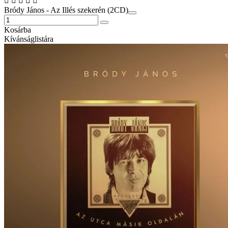
Bródy János - Az Illés szekerén (2CD)
Kosárba
Kívánságlistára