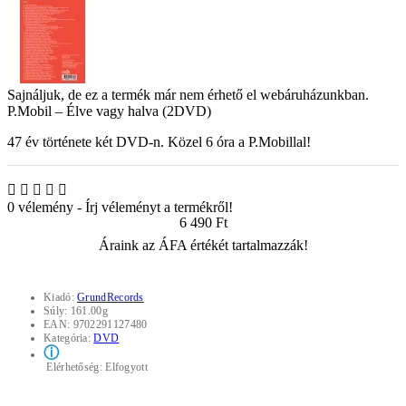
Sajnáljuk, de ez a termék már nem érhető el webáruházunkban.
P.Mobil – Élve vagy halva (2DVD)
47 év története két DVD-n. Közel 6 óra a P.Mobillal!
0 vélemény
-
Írj véleményt a termékről!
6 490 Ft
Áraink az ÁFA értékét tartalmazzák!
Kiadó:
GrundRecords
Súly:
161.00g
EAN:
9702291127480
Kategória:
DVD
ⓘ
Elérhetőség:
Elfogyott