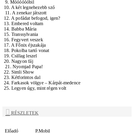
9. Móóóóóóbil
10. A két legnehezebb szó
11. A zenekar játszott
12. A pofádat befogod, igen?
13. Embered voltam
14. Babba Mária
15. Transsylvania
16. Fegyvert veszek
17. A Főnix éjszakája
18. Pokolba tartó vonat
19. Csillag leszel
20. Nagyon fáj
21. Nyomjad Papa!
22. Simli Show
23. Kétforintos dal
24. Farkasok völgye – Kárpát-medence
25. Legyen úgy, mint régen volt
RÉSZLETEK
Előadó
P.Mobil