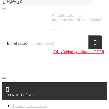
16
febr.
0
IRATKOZZ FEL
Értesülj elsőként új
HÍRLEVELÜNKRE!
megjelenéseinkről és akcióinkról.
E-mail címed
Elolvastam és megértettem az
Adatvédelmi nyilatkozat - GDPR
szabályzatban leírtakat. Tudomásul veszem, hogy a
regisztrációkor megadott adataim egy részét anonimizált
formában a cég marketing célokra felhasználja.
ELÉRHETŐSÉGEK
www.grundrecords.hu