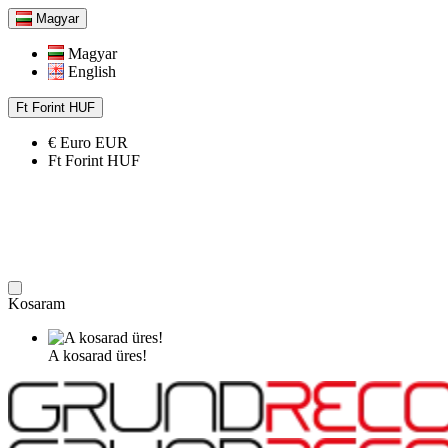
Magyar
Magyar
English
Ft
Forint
HUF
€
Euro
EUR
Ft
Forint
HUF
Kosaram
A kosarad üres!