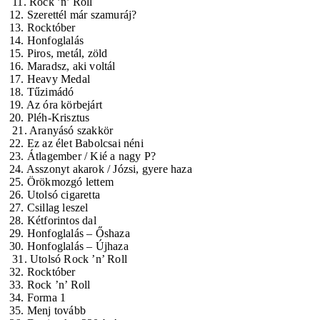
11. Rock ’n’ Roll
12. Szerettél már szamuráj?
13. Rocktóber
14. Honfoglalás
15. Piros, metál, zöld
16. Maradsz, aki voltál
17. Heavy Medal
18. Tűzimádó
19. Az óra körbejárt
20. Pléh-Krisztus
21. Aranyásó szakkör
22. Ez az élet Babolcsai néni
23. Átlagember / Kié a nagy P?
24. Asszonyt akarok / Józsi, gyere haza
25. Örökmozgó lettem
26. Utolsó cigaretta
27. Csillag leszel
28. Kétforintos dal
29. Honfoglalás – Őshaza
30. Honfoglalás – Újhaza
31. Utolsó Rock ’n’ Roll
32. Rocktóber
33. Rock ’n’ Roll
34. Forma 1
35. Menj tovább