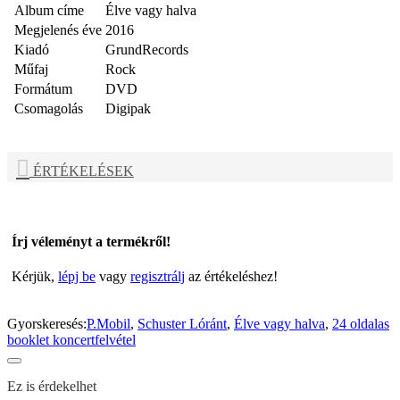
Album címe
Élve vagy halva
Megjelenés éve
2016
Kiadó
GrundRecords
Műfaj
Rock
Formátum
DVD
Csomagolás
Digipak
ÉRTÉKELÉSEK
Írj véleményt a termékről!
Kérjük,
lépj be
vagy
regisztrálj
az értékeléshez!
Gyorskeresés:
P.Mobil
,
Schuster Lóránt
,
Élve vagy halva
,
24 oldalas
booklet koncertfelvétel
Ez is érdekelhet