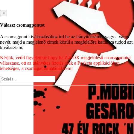
×
Válassz csomagpontot
A csomagpont kiválasztásához írd be az irányítószámot vagy a város
nevét, majd a megjelenő címek közül a megfelelőre kattintva tudod azt
kiválasztani.
Kérjük, vedd figyelembe hogy ha Z-BOX megjelölésű csomagpontot
választasz, ott az utánvétes fizetés csak a Packeta applikációban
lehetséges, a csomagautomatánál nem!