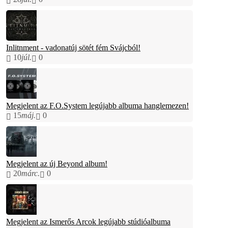
Inlitnment - vadonatúj sötét fém Svájcból!
10
júl.
0
Megjelent az F.O.System legújabb albuma hanglemezen!
15
máj.
0
Megjelent az új Beyond album!
20
márc.
0
Megjelent az Ismerős Arcok legújabb stúdióalbuma