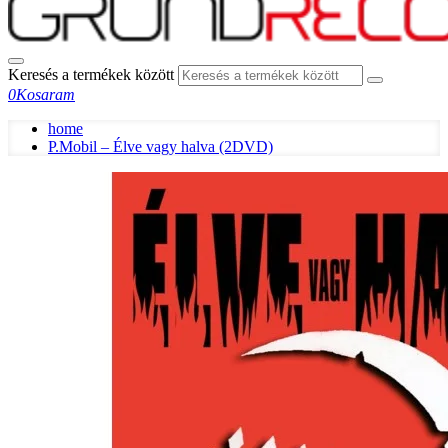
Keresés a termékek között
0
Kosaram
home
P.Mobil – Élve vagy halva (2DVD)