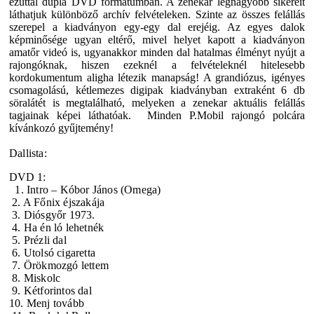
ezúttal dupla DVD formátumban. A zenekar legnagyobb sikereit
láthatjuk különböző archív felvételeken. Szinte az összes felállás
szerepel a kiadványon egy-egy dal erejéig. Az egyes dalok
képminősége ugyan eltérő, mivel helyet kapott a kiadványon
amatőr videó is, ugyanakkor minden dal hatalmas élményt nyújt a
rajongóknak, hiszen ezeknél a felvételeknél hitelesebb
kordokumentum aligha létezik manapság! A grandiózus, igényes
csomagolású, kétlemezes digipak kiadványban extraként 6 db
söralátét is megtalálható, melyeken a zenekar aktuális felállás
tagjainak képei láthatóak. Minden P.Mobil rajongó polcára
kívánkozó gyűjtemény!
Dallista:
DVD 1:
1. Intro – Kóbor János (Omega)
2. A Főnix éjszakája
3. Diósgyőr 1973.
4. Ha én ló lehetnék
5. Prézli dal
6. Utolsó cigaretta
7. Örökmozgó lettem
8. Miskolc
9. Kétforintos dal
10. Menj tovább