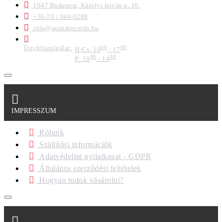
1047 Budapest, Károlyi István u. 10.
+36-70 / 948-0288
info@grundrecords.hu
Ügyfélszolgálat:
00
00
H-Cs: 10
- 17
00
00
P: 10
- 14
IMPRESSZUM
Rólunk
Szállítási információk
Adatvédelmi nyilatkozat - GDPR
Általános szerződési feltételek
Hogyan tudok vásárolni?