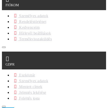
FIÓKOM
Személyes adatok
Rendeléstörténet
Kedvenceim
Hírlevél beállítások
Termékvisszaküldés
GDPR
Eszköztár
Személyes adatok
Mentett címek
Jelentés lekérése
Felejtés joga