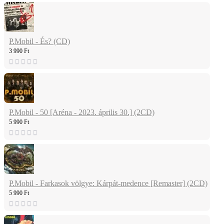
P.Mobil - És? (CD)
3 990 Ft
P.Mobil - 50 [Aréna - 2023. április 30.] (2CD)
5 990 Ft
P.Mobil - Farkasok völgye: Kárpát-medence [Remaster] (2CD)
5 990 Ft