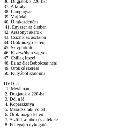
36. Dugjatok a 220-ba!
37. A király
38. Lámpagyár
39. Varjúdal
40. Újrakezdeném
41. Egyszer az életben
42. Asszonyt akarok
43. Csizma az asztalon
44. Örökmozgó lettem
45. Szívpörkölt
46. Kiveszőben vagyok
47. Csillag leszel
48. Ez az élet Babolcsai néni
49. Örökké szeress
50. Kutyából szalonna
DVD 2:
1. Metálmánia
2. Dugjatok a 220-ba!
3. Dől a lé
4. Kopaszkutya
5. Maradsz, aki voltál
6. Örökmozgó lettem
7. A zöld, a bíbor és a fekete
8. Fellegajtó nyitogató