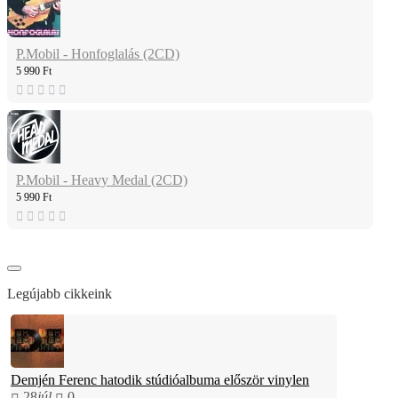
P.Mobil - Honfoglalás (2CD)
5 990 Ft
P.Mobil - Heavy Medal (2CD)
5 990 Ft
Legújabb cikkeink
Demjén Ferenc hatodik stúdióalbuma először vinylen
28
júl.
0