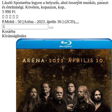
László Sportaréna legyen a helyszín, ahol összejött munkás, paraszt
és értelmiségi. Kövéren, kopaszon, kop..
5 990 Ft
P.Mobil - 50 [Aréna - 2023. április 30.] (2CD)
Kosárba
Kívánságlistára