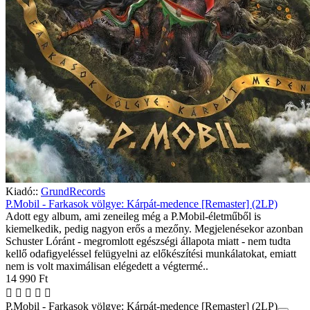
Kiadó::
GrundRecords
P.Mobil - Farkasok völgye: Kárpát-medence [Remaster] (2LP)
Adott egy album, ami zeneileg még a P.Mobil-életműből is
kiemelkedik, pedig nagyon erős a mezőny. Megjelenésekor azonban
Schuster Lóránt - megromlott egészségi állapota miatt - nem tudta
kellő odafigyeléssel felügyelni az előkészítési munkálatokat, emiatt
nem is volt maximálisan elégedett a végtermé..
14 990 Ft
P.Mobil - Farkasok völgye: Kárpát-medence [Remaster] (2LP)