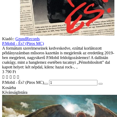
Kiadó::
GrundRecords
P.Mobil - És? (Piros MC)
A formátum szerelmeseinek kedveskedve, ezúttal korlátozott
példányszámban műsoros kazettán is megjelenik az eredetileg 2019-
ben megjelent, nagysikerű P.Mobil feldolgozáslemez! A dallistán
csakúgy, mint a hanglemez esetében tucatnyi „Pémobilosított” dal
kapott helyet: két népdal, kilenc hazai rock-, ..
3 790 Ft
P.Mobil - És? (Piros MC)
Kosárba
Kívánságlistára