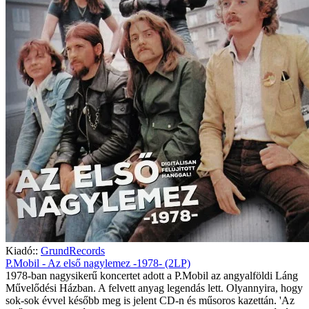
Kiadó::
GrundRecords
P.Mobil - Az első nagylemez -1978- (2LP)
1978-ban nagysikerű koncertet adott a P.Mobil az angyalföldi Láng
Művelődési Házban. A felvett anyag legendás lett. Olyannyira, hogy
sok-sok évvel később meg is jelent CD-n és műsoros kazettán. 'Az