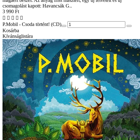
magáért beszél. Az anyag friss masztert, egy új felvételt és új
csomagolást kapott: Havancsák G..
3 990 Ft
P.Mobil - Csoda történt! (CD)
Kosárba
Kívánságlistára