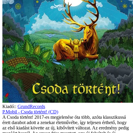
Kiadó::
GrundRecords
P.Mobil - Csoda történt! (CD)
A Csoda történt! 2017-es megjelenése óta több, azóta klasszikussá
érett darabot adott a zenekar életművébe, így teljesen érthető, hogy
az első kiadást követte az új, kibővített változat. Az eredmény pedig