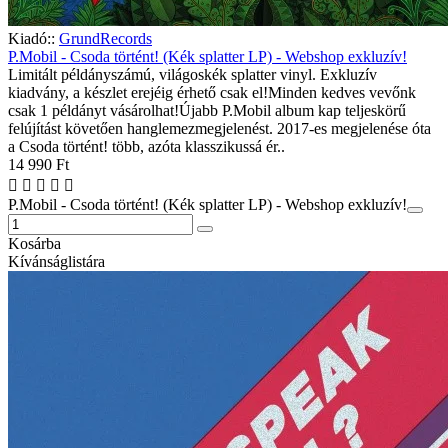
Kiadó::
GrundRecords
P.Mobil - Csoda történt! (Kék splatter LP) - Webshop exkluzív!
Limitált példányszámú, világoskék splatter vinyl. Exkluzív
kiadvány, a készlet erejéig érhető csak el!Minden kedves vevőnk
csak 1 példányt vásárolhat!Újabb P.Mobil album kap teljeskörű
felújítást követően hanglemezmegjelenést. 2017-es megjelenése óta
a Csoda történt! több, azóta klasszikussá ér..
14 990 Ft
P.Mobil - Csoda történt! (Kék splatter LP) - Webshop exkluzív!
Kosárba
Kívánságlistára