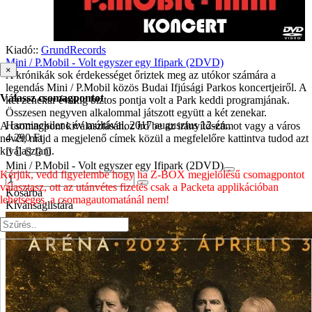
Kiadó::
GrundRecords
Mini / P.Mobil - Volt egyszer egy Ifipark (2DVD)
×
A krónikák sok érdekességet őriztek meg az utókor számára a
legendás Mini / P.Mobil közös Budai Ifjúsági Parkos koncertjeiről. A
Válassz csomagpontot
két zenekar évekig biztos pontja volt a Park keddi programjának.
Összesen negyven alkalommal játszott együtt a két zenekar.
Harminckilenc év múltával, 2017 augusztus 12-én..
A csomagpont kiválasztásához írd be az irányítószámot vagy a város
4 290 Ft
nevét, majd a megjelenő címek közül a megfelelőre kattintva tudod azt
kiválasztani.
Mini / P.Mobil - Volt egyszer egy Ifipark (2DVD)
Kérjük, vedd figyelembe hogy ha Z-BOX megjelölésű csomagpontot
választasz, ott az utánvétes fizetés csak a Packeta applikációban
Kosárba
lehetséges, a csomagautomatánál nem!
Kívánságlistára