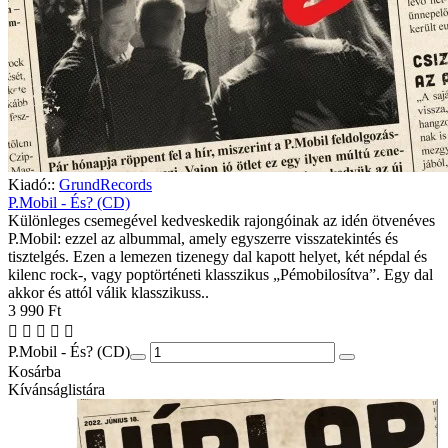
Kiadó::
GrundRecords
P.Mobil - És? (CD)
Különleges csemegével kedveskedik rajongóinak az idén ötvenéves
P.Mobil: ezzel az albummal, amely egyszerre visszatekintés és
tisztelgés. Ezen a lemezen tizenegy dal kapott helyet, két népdal és
kilenc rock-, vagy poptörténeti klasszikus „Pémobilosítva”. Egy dal
akkor és attól válik klasszikuss..
3 990 Ft
P.Mobil - És? (CD)
Kosárba
Kívánságlistára