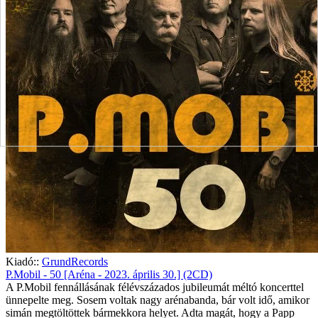
Kiadó::
GrundRecords
P.Mobil - 50 [Aréna - 2023. április 30.] (2CD)
A P.Mobil fennállásának félévszázados jubileumát méltó koncerttel
ünnepelte meg. Sosem voltak nagy arénabanda, bár volt idő, amikor
simán megtöltöttek bármekkora helyet. Adta magát, hogy a Papp