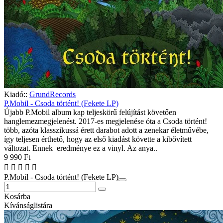
Kiadó::
GrundRecords
P.Mobil - Csoda történt! (Fekete LP)
Újabb P.Mobil album kap teljeskörű felújítást követően
hanglemezmegjelenést. 2017-es megjelenése óta a Csoda történt!
több, azóta klasszikussá érett darabot adott a zenekar életművébe,
így teljesen érthető, hogy az első kiadást követte a kibővített
változat. Ennek eredménye ez a vinyl. Az anya..
9 990 Ft
P.Mobil - Csoda történt! (Fekete LP)
Kosárba
Kívánságlistára