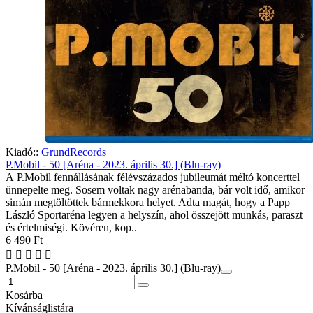
Kiadó::
GrundRecords
P.Mobil - 50 [Aréna - 2023. április 30.] (Blu-ray)
A P.Mobil fennállásának félévszázados jubileumát méltó koncerttel
ünnepelte meg. Sosem voltak nagy arénabanda, bár volt idő, amikor
simán megtöltöttek bármekkora helyet. Adta magát, hogy a Papp
László Sportaréna legyen a helyszín, ahol összejött munkás, paraszt
és értelmiségi. Kövéren, kop..
6 490 Ft
P.Mobil - 50 [Aréna - 2023. április 30.] (Blu-ray)
Kosárba
Kívánságlistára