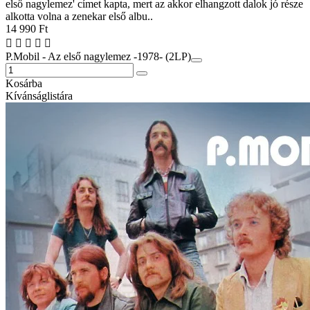
első nagylemez' címet kapta, mert az akkor elhangzott dalok jó része
alkotta volna a zenekar első albu..
14 990 Ft
P.Mobil - Az első nagylemez -1978- (2LP)
Kosárba
Kívánságlistára