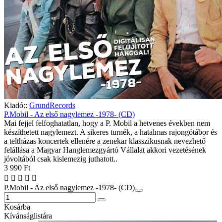
Kiadó::
GrundRecords
P.Mobil - Az első nagylemez -1978- (CD)
Mai fejjel felfoghatatlan, hogy a P. Mobil a hetvenes években nem
készíthetett nagylemezt. A sikeres turnék, a hatalmas rajongótábor és
a teltházas koncertek ellenére a zenekar klasszikusnak nevezhető
felállása a Magyar Hanglemezgyártó Vállalat akkori vezetésének
jóvoltából csak kislemezig juthatott..
3 990 Ft
P.Mobil - Az első nagylemez -1978- (CD)
Kosárba
Kívánságlistára