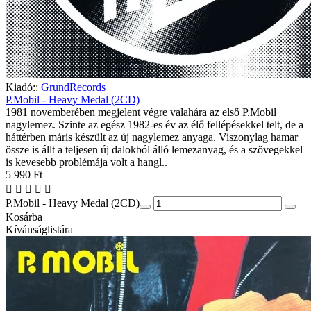
Kiadó::
GrundRecords
P.Mobil - Heavy Medal (2CD)
1981 novemberében megjelent végre valahára az első P.Mobil
nagylemez. Szinte az egész 1982-es év az élő fellépésekkel telt, de a
háttérben máris készült az új nagylemez anyaga. Viszonylag hamar
össze is állt a teljesen új dalokból álló lemezanyag, és a szövegekkel
is kevesebb problémája volt a hangl..
5 990 Ft
P.Mobil - Heavy Medal (2CD)
Kosárba
Kívánságlistára