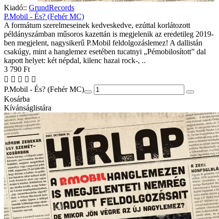
Kiadó::
GrundRecords
P.Mobil - És? (Fehér MC)
A formátum szerelmeseinek kedveskedve, ezúttal korlátozott
példányszámban műsoros kazettán is megjelenik az eredetileg 2019-
ben megjelent, nagysikerű P.Mobil feldolgozáslemez! A dallistán
csakúgy, mint a hanglemez esetében tucatnyi „Pémobilosított” dal
kapott helyet: két népdal, kilenc hazai rock-, ..
3 790 Ft
P.Mobil - És? (Fehér MC)
Kosárba
Kívánságlistára