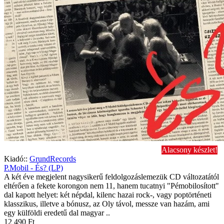
Alacsony készlet!
Kiadó::
GrundRecords
P.Mobil - És? (LP)
A két éve megjelent nagysikerű feldolgozáslemezük CD változatától
eltérően a fekete korongon nem 11, hanem tucatnyi "Pémobilosított"
dal kapott helyet: két népdal, kilenc hazai rock-, vagy poptörténeti
klasszikus, illetve a bónusz, az Oly távol, messze van hazám, ami
egy külföldi eredetű dal magyar ..
12 490 Ft