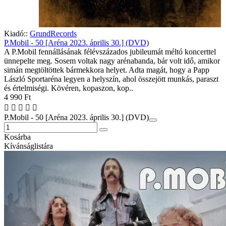
Kiadó::
GrundRecords
P.Mobil - 50 [Aréna 2023. április 30.] (DVD)
A P.Mobil fennállásának félévszázados jubileumát méltó koncerttel
ünnepelte meg. Sosem voltak nagy arénabanda, bár volt idő, amikor
simán megtöltöttek bármekkora helyet. Adta magát, hogy a Papp
László Sportaréna legyen a helyszín, ahol összejött munkás, paraszt
és értelmiségi. Kövéren, kopaszon, kop..
4 990 Ft
P.Mobil - 50 [Aréna 2023. április 30.] (DVD)
Kosárba
Kívánságlistára