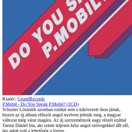
Kiadó::
GrundRecords
P.Mobil - Do You Speak P.Mobil? (2CD)
Schuster Lóránték azonban ezúttal sem a kikövezett úton jártak,
hiszen az új album először angol nyelven jelenik meg, a magyar
változat még várat magára. Az új szerzemények nagy részét ezúttal
Tarnai Dániel írta, aki szinte teljesen kész angol szövegekkel állt elő,
így adott volt a lehetőség a forma..