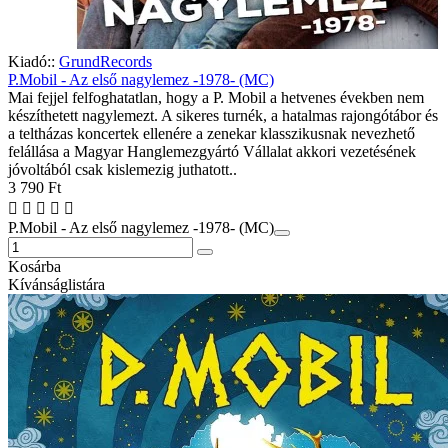
Kiadó::
GrundRecords
P.Mobil - Az első nagylemez -1978- (MC)
Mai fejjel felfoghatatlan, hogy a P. Mobil a hetvenes években nem
készíthetett nagylemezt. A sikeres turnék, a hatalmas rajongótábor és
a teltházas koncertek ellenére a zenekar klasszikusnak nevezhető
felállása a Magyar Hanglemezgyártó Vállalat akkori vezetésének
jóvoltából csak kislemezig juthatott..
3 790 Ft
P.Mobil - Az első nagylemez -1978- (MC)
Kosárba
Kívánságlistára