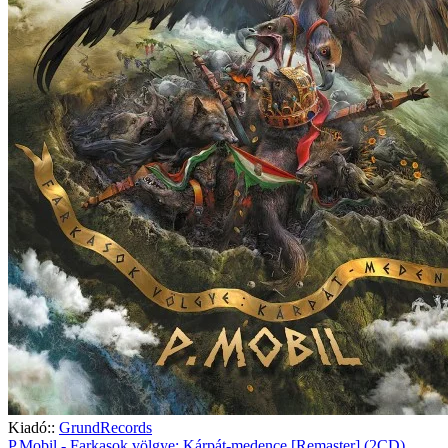
Kiadó::
GrundRecords
P.Mobil - Farkasok völgye: Kárpát-medence [Remaster] (2CD)