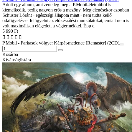
Adott egy album, ami zeneileg még a P.Mobil-életműből is
kiemelkedik, pedig nagyon erős a mezőny. Megjelenésekor azonban
Schuster Lóránt - egészségi állapota miatt - nem tudta kellő
odafigyeléssel felügyelni az előkészítési munkálatokat, emiatt nem is
volt maximálisan elégedett a végtermékkel. Épp e..
5 990 Ft
P.Mobil - Farkasok völgye: Kárpát-medence [Remaster] (2CD)
Kosárba
Kívánságlistára