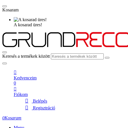
Kosaram
A kosarad üres!
Keresés a termékek között
Kedvenceim
0
Fiókom
Belépés
Regisztráció
0
Kosaram
Menu