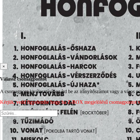
×
Válassz csomagpontot
A csomagpont kiválasztásához írd be az irányítószámot vagy a város nev
Kérjük, vedd figyelembe hogy ha Z-BOX megjelölésű csomagpontot vála