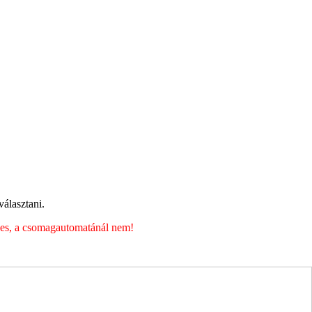
álasztani.
éges, a csomagautomatánál nem!