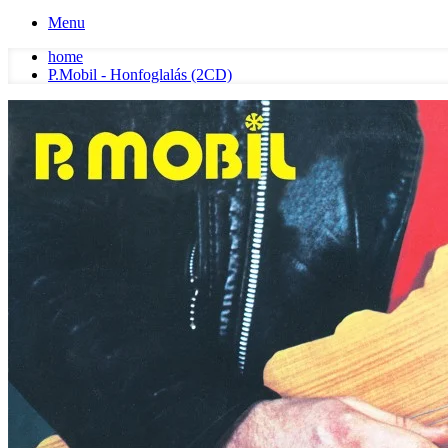
Menu
home
P.Mobil - Honfoglalás (2CD)