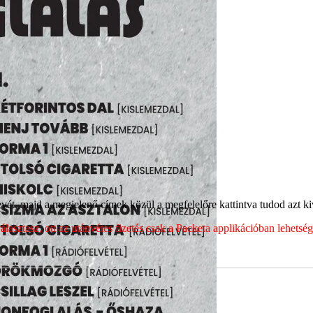
ét, majd a megjelenő címek közül a megfelelőre kattintva tudod azt kiv
sztasz, ott az utánvétes fizetés csak a Packeta applikációban lehets