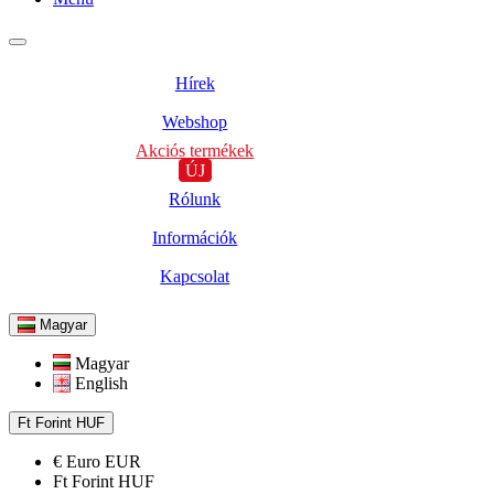
Hírek
Webshop
Akciós termékek
ÚJ
Rólunk
Információk
Kapcsolat
Magyar
Magyar
English
Ft
Forint
HUF
€
Euro
EUR
Ft
Forint
HUF