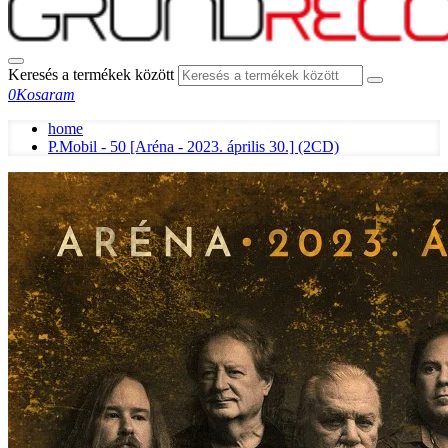
Keresés a termékek között
0
Kosaram
home
P.Mobil - 50 [Aréna - 2023. április 30.] (2CD)