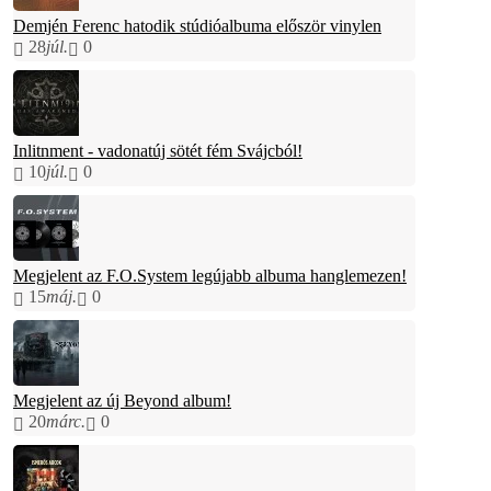
Demjén Ferenc hatodik stúdióalbuma először vinylen
28
júl.
0
Inlitnment - vadonatúj sötét fém Svájcból!
10
júl.
0
Megjelent az F.O.System legújabb albuma hanglemezen!
15
máj.
0
Megjelent az új Beyond album!
20
márc.
0