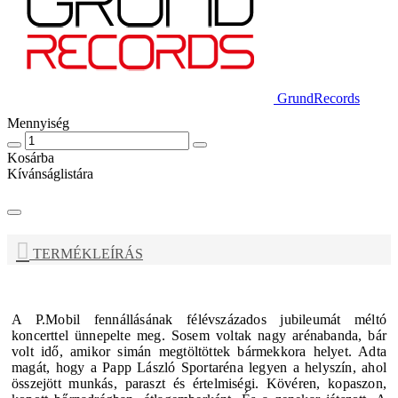
GrundRecords
Mennyiség
Kosárba
Kívánságlistára
TERMÉKLEÍRÁS
A
P.Mobil
fennállásának félévszázados jubileumát méltó
koncerttel ünnepelte meg. Sosem voltak nagy arénabanda, bár
volt idő, amikor simán megtöltöttek bármekkora helyet. Adta
magát, hogy a Papp László Sportaréna legyen a helyszín, ahol
összejött munkás, paraszt és értelmiségi. Kövéren, kopaszon,