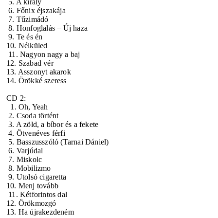
5. A király
6. Főnix éjszakája
7. Tűzimádó
8. Honfoglalás – Új haza
9. Te és én
10. Nélküled
11. Nagyon nagy a baj
12. Szabad vér
13. Asszonyt akarok
14. Örökké szeress
CD 2:
1. Oh, Yeah
2. Csoda történt
3. A zöld, a bíbor és a fekete
4. Ötvenéves férfi
5. Basszusszóló (Tarnai Dániel)
6. Varjúdal
7. Miskolc
8. Mobilizmo
9. Utolsó cigaretta
10. Menj tovább
11. Kétforintos dal
12. Örökmozgó
13. Ha újrakezdeném