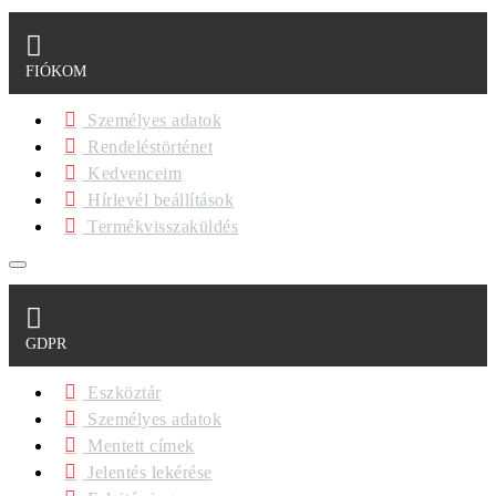
FIÓKOM
Személyes adatok
Rendeléstörténet
Kedvenceim
Hírlevél beállítások
Termékvisszaküldés
GDPR
Eszköztár
Személyes adatok
Mentett címek
Jelentés lekérése