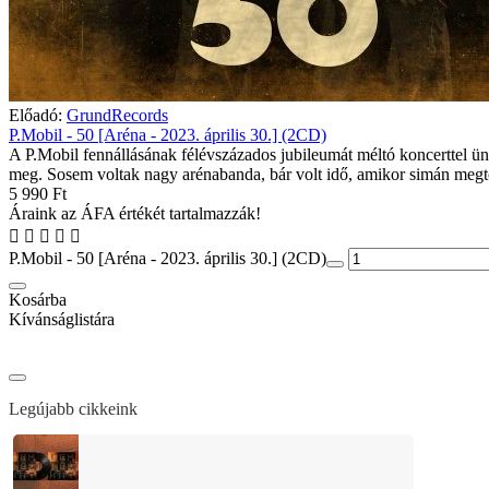
Előadó:
GrundRecords
P.Mobil - 50 [Aréna - 2023. április 30.] (2CD)
A P.Mobil fennállásának félévszázados jubileumát méltó koncerttel ün
meg. Sosem voltak nagy arénabanda, bár volt idő, amikor simán megtö
5 990 Ft
Áraink az ÁFA értékét tartalmazzák!
P.Mobil - 50 [Aréna - 2023. április 30.] (2CD)
Kosárba
Kívánságlistára
Legújabb cikkeink