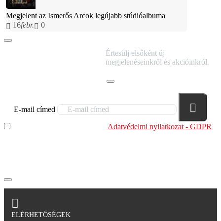
Megjelent az Ismerős Arcok legújabb stúdióalbuma
16
febr.
0
IRATKOZZ FEL
Értesülj elsőként új
HÍRLEVELÜNKRE!
megjelenéseinkről és akcióinkról.
E-mail címed
Elolvastam és megértettem az
Adatvédelmi nyilatkozat - GDPR
szabályzatban leírtakat. Tudomásul veszem, hogy a
regisztrációkor megadott adataim egy részét anonimizált
formában a cég marketing célokra felhasználja.
ELÉRHETŐSÉGEK