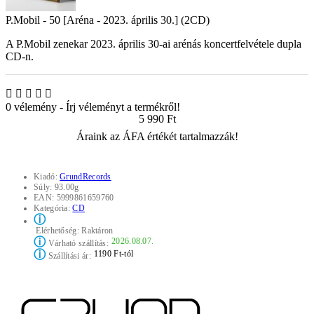
P.Mobil - 50 [Aréna - 2023. április 30.] (2CD)
A P.Mobil zenekar 2023. április 30-ai arénás koncertfelvétele dupla
CD-n.
0 vélemény
-
Írj véleményt a termékről!
5 990 Ft
Áraink az ÁFA értékét tartalmazzák!
Kiadó:
GrundRecords
Súly:
93.00g
EAN:
5999861659760
Kategória:
CD
ⓘ
Elérhetőség:
Raktáron
ⓘ
2026.08.07.
Várható szállítás:
ⓘ
1190 Ft-tól
Szállítási ár: