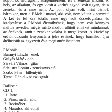
kopott bőrnadrágban, átlagemberként. És a zenekar játszott. A
hely, az alkalom, és egy kicsit a körítés egyedi volt ugyan, de a
zenekar és a zene nem. Az pont olyan volt, mint bárhol,
bármikor, mert a P.Mobil marad, aki volt, nem változik semmit!
A két és fél óra totális zene úgy volt összefoglalása és
kiteljesítése a P.Mobil életművének, hogy nem volt könnyes
múltba révedés, mégis méltó módon állított emléket mindannak
az értéknek, amit a zenekar valaha is megalkotott. A kiadvány
erőtől duzzadó lenyomata a jeles estének, hogy bármikor újra
átélhessük az egyszerit és a megismételhetetlent.
P.Mobil:
Baranyi László - ének
Gulyás Máté - dob
Sárvári Vilmos - gitár
Schuster Lóránt - zenekarvezető
Szabó Péter - billentyűk
Tarnai Dániel - basszusgitár
Dallista:
CD 1:
1. Intro
2. Piros, metál, zöld
3. Rocktóber
4. Maradsz, aki voltál