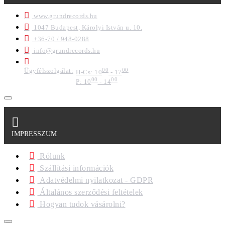
www.grundrecords.hu
1047 Budapest, Károlyi István u. 10.
+36-70 / 948-0288
info@grundrecords.hu
Ügyfélszolgálat:
00
00
H-Cs: 10
- 17
00
00
P: 10
- 14
IMPRESSZUM
Rólunk
Szállítási információk
Adatvédelmi nyilatkozat - GDPR
Általános szerződési feltételek
Hogyan tudok vásárolni?