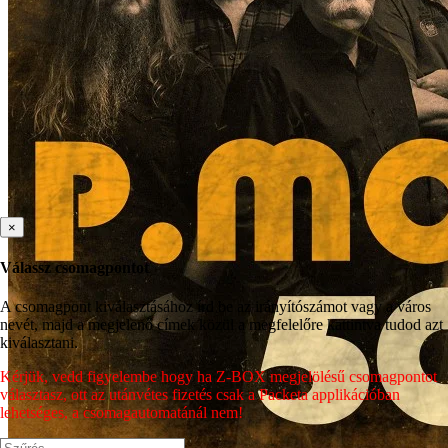
×
Válassz csomagpontot
A csomagpont kiválasztásához írd be az irányítószámot vagy a város
nevét, majd a megjelenő címek közül a megfelelőre kattintva tudod azt
kiválasztani.
Kérjük, vedd figyelembe hogy ha Z-BOX megjelölésű csomagpontot
választasz, ott az utánvétes fizetés csak a Packeta applikációban
lehetséges, a csomagautomatánál nem!