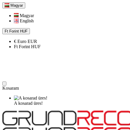
Magyar
Magyar
English
Ft
Forint
HUF
€
Euro
EUR
Ft
Forint
HUF
Kosaram
A kosarad üres!