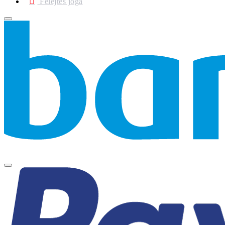
Felejtés joga