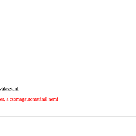
álasztani.
éges, a csomagautomatánál nem!