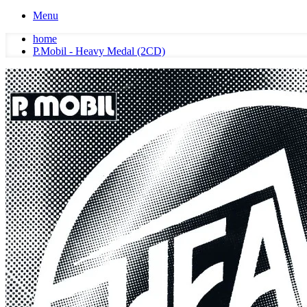
Menu
home
P.Mobil - Heavy Medal (2CD)