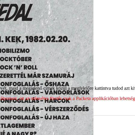
ét, majd a megjelenő címek közül a megfelelőre kattintva tudod azt kiv
sztasz, ott az utánvétes fizetés csak a Packeta applikációban lehets