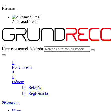
Kosaram
A kosarad üres!
Keresés a termékek között
Kedvenceim
0
Fiókom
Belépés
Regisztráció
0
Kosaram
Menu