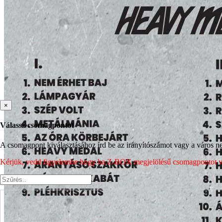
×
Válassz csomagpontot
A csomagpont kiválasztásához írd be az irányítószámot vagy a város nev
Kérjük, vedd figyelembe hogy ha Z-BOX megjelölésű csomagpontot vála