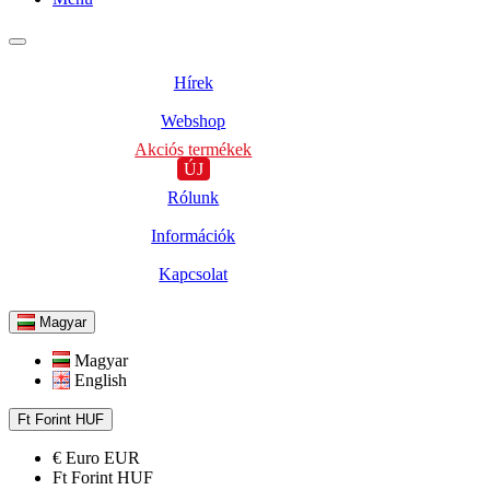
Hírek
Webshop
Akciós termékek
ÚJ
Rólunk
Információk
Kapcsolat
Magyar
Magyar
English
Ft
Forint
HUF
€
Euro
EUR
Ft
Forint
HUF