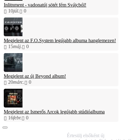
Inlitnment - vadonatúj sötét fém Svájcból!
10
júl.
0
Megjelent az F.O.System legújabb albuma hanglemezen!
15
máj.
0
Megjelent az új Beyond album!
20
márc.
0
Megjelent az Ismerős Arcok legújabb stúdióalbuma
16
febr.
0
IRATKOZZ FEL
Értesülj elsőként új