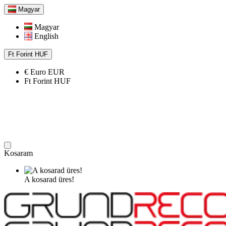
Magyar
Magyar
English
Ft
Forint
HUF
€
Euro
EUR
Ft
Forint
HUF
Kosaram
A kosarad üres!