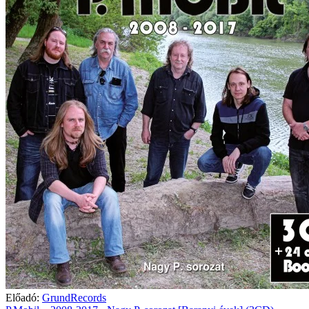
Előadó:
GrundRecords