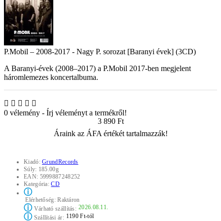
P.Mobil – 2008-2017 - Nagy P. sorozat [Baranyi évek] (3CD)
A Baranyi-évek (2008–2017) a P.Mobil 2017-ben megjelent
háromlemezes koncertalbuma.
0 vélemény
-
Írj véleményt a termékről!
3 890 Ft
Áraink az ÁFA értékét tartalmazzák!
Kiadó:
GrundRecords
Súly:
185.00g
EAN:
5999887248252
Kategória:
CD
ⓘ
Elérhetőség:
Raktáron
ⓘ
2026.08.11.
Várható szállítás:
ⓘ
1190 Ft-tól
Szállítási ár: