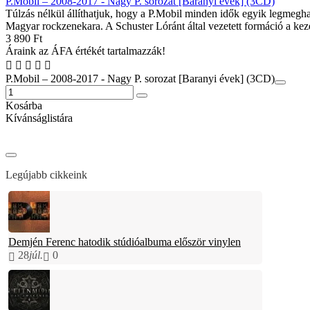
P.Mobil – 2008-2017 - Nagy P. sorozat [Baranyi évek] (3CD)
Túlzás nélkül állíthatjuk, hogy a P.Mobil minden idők egyik legmegh
Magyar rockzenekara. A Schuster Lóránt által vezetett formáció a kezd
3 890 Ft
Áraink az ÁFA értékét tartalmazzák!
P.Mobil – 2008-2017 - Nagy P. sorozat [Baranyi évek] (3CD)
Kosárba
Kívánságlistára
Legújabb cikkeink
Demjén Ferenc hatodik stúdióalbuma először vinylen
28
júl.
0