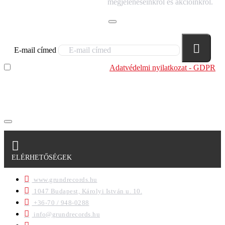
HÍRLEVELÜNKRE!
megjelenéseinkről és akcióinkról.
E-mail címed
Elolvastam és megértettem az
Adatvédelmi nyilatkozat - GDPR
szabályzatban leírtakat. Tudomásul veszem, hogy a
regisztrációkor megadott adataim egy részét anonimizált
formában a cég marketing célokra felhasználja.
ELÉRHETŐSÉGEK
www.grundrecords.hu
1047 Budapest, Károlyi István u. 10.
+36-70 / 948-0288
info@grundrecords.hu