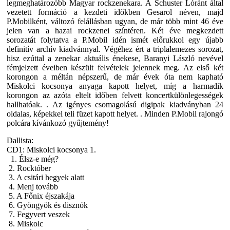
legmeghatározóbb Magyar rockzenekara. A Schuster Lóránt által
vezetett formáció a kezdeti időkben Gesarol néven, majd
P.Mobilként, változó felállásban ugyan, de már több mint 46 éve
jelen van a hazai rockzenei színtéren. Két éve megkezdett
sorozatát folytatva a P.Mobil idén ismét előrukkol egy újabb
definitív archív kiadvánnyal. Végéhez ért a triplalemezes sorozat,
hisz ezúttal a zenekar aktuális énekese, Baranyi László nevével
fémjelzett éveiben készült felvételek jelennek meg. Az első két
korongon a méltán népszerű, de már évek óta nem kapható
Miskolci kocsonya anyaga kapott helyet, míg a harmadik
korongon az azóta eltelt időben felvett koncertkülönlegességek
hallhatóak. . Az igényes csomagolású digipak kiadványban 24
oldalas, képekkel teli füzet kapott helyet. . Minden P.Mobil rajongó
polcára kívánkozó gyűjtemény!
Dallista:
CD1:
Miskolci kocsonya 1.
1. Élsz-e még?
2. Rocktóber
3. A csitári hegyek alatt
4. Menj tovább
5. A Főnix éjszakája
6. Gyöngyök és disznók
7. Fegyvert veszek
8. Miskolc