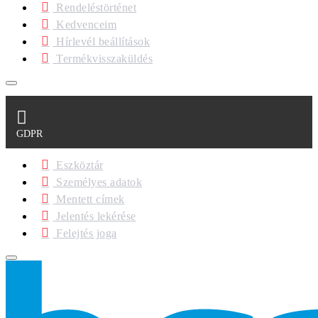
Rendeléstörténet
Kedvenceim
Hírlevél beállítások
Termékvisszaküldés
GDPR
Eszköztár
Személyes adatok
Mentett címek
Jelentés lekérése
Felejtés joga