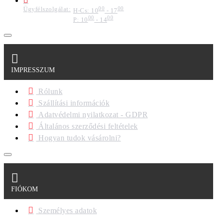
Ügyfélszolgálat:
00
00
H-Cs: 10
- 17
00
00
P: 10
- 14
IMPRESSZUM
Rólunk
Szállítási információk
Adatvédelmi nyilatkozat - GDPR
Általános szerződési feltételek
Hogyan tudok vásárolni?
FIÓKOM
Személyes adatok