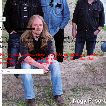
×
Válassz csomagpontot
A csomagpont kiválasztásához írd be az irányítószámot vagy a város
nevét, majd a megjelenő címek közül a megfelelőre kattintva tudod azt
kiválasztani.
Kérjük, vedd figyelembe hogy ha Z-BOX megjelölésű csomagpontot
választasz, ott az utánvétes fizetés csak a Packeta applikációban
lehetséges, a csomagautomatánál nem!