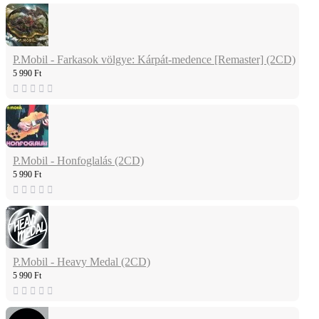
P.Mobil - Farkasok völgye: Kárpát-medence [Remaster] (2CD)
5 990 Ft
P.Mobil - Honfoglalás (2CD)
5 990 Ft
P.Mobil - Heavy Medal (2CD)
5 990 Ft