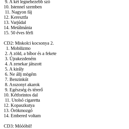
9. A két legnehezebb szó
10. Istennel szemben
11. Nagyon fáj
12. Keresztfa
13. Varjúdal
14. Metálmánia
15. 50 éves férfi
CD2:
Miskolci kocsonya 2.
1. Mobilizmo
2. A zöld, a bíbor és a fekete
3. Újrakezdeném
4. A zenekar játszott
5. A király
6. Ne állj mögém
7. Benzinkút
8. Asszonyt akarok
9. Egészség és térerő
10. Kétforintos dal
11. Utolsó cigaretta
12. Kopaszkutya
13. Örökmozgó
14. Embered voltam
CD3:
Móóóbil!