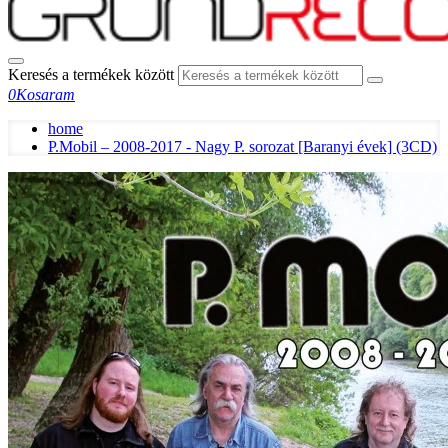
Keresés a termékek között
0
Kosaram
home
P.Mobil – 2008-2017 - Nagy P. sorozat [Baranyi évek] (3CD)