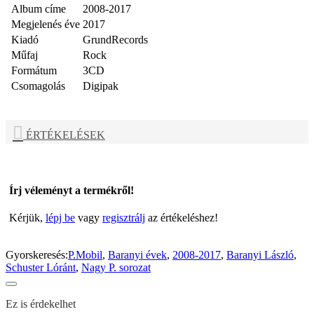
Album címe
2008-2017
Megjelenés éve
2017
Kiadó
GrundRecords
Műfaj
Rock
Formátum
3CD
Csomagolás
Digipak
ÉRTÉKELÉSEK
Írj véleményt a termékről!
Kérjük,
lépj be
vagy
regisztrálj
az értékeléshez!
Gyorskeresés:
P.Mobil
,
Baranyi évek
,
2008-2017
,
Baranyi László
,
Schuster Lóránt
,
Nagy P. sorozat
Ez is érdekelhet