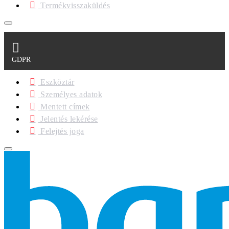
Termékvisszaküldés
GDPR
Eszköztár
Személyes adatok
Mentett címek
Jelentés lekérése
Felejtés joga