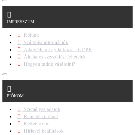
IMPRESSZUM
Rólunk
Szállítási információk
Adatvédelmi nyilatkozat - GDPR
Általános szerződési feltételek
Hogyan tudok vásárolni?
FIÓKOM
Személyes adatok
Rendeléstörténet
Kedvenceim
Hírlevél beállítások