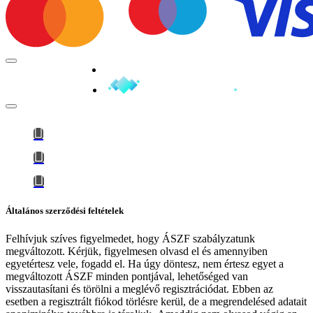
Minden jog fenntartva © 2026
Általános szerződési feltételek
Felhívjuk szíves figyelmedet, hogy
ÁSZF szabályzatunk
megváltozott
. Kérjük, figyelmesen olvasd el és amennyiben
egyetértesz vele, fogadd el. Ha úgy döntesz, nem értesz egyet a
megváltozott ÁSZF minden pontjával, lehetőséged van
visszautasítani és törölni a meglévő regisztrációdat. Ebben az
esetben a regisztrált fiókod törlésre kerül, de a megrendelésed adatait