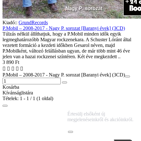
Kiadó::
GrundRecords
P.Mobil – 2008-2017 - Nagy P. sorozat [Baranyi évek] (3CD)
Túlzás nélkül állíthatjuk, hogy a P.Mobil minden idők egyik
legmeghatározóbb Magyar rockzenekara. A Schuster Lóránt által
vezetett formáció a kezdeti időkben Gesarol néven, majd
P.Mobilként, változó felállásban ugyan, de már több mint 46 éve
jelen van a hazai rockzenei színtéren. Két éve megkezdett ..
3 890 Ft
P.Mobil – 2008-2017 - Nagy P. sorozat [Baranyi évek] (3CD)
Kosárba
Kívánságlistára
Tételek: 1 - 1 / 1 (1 oldal)
IRATKOZZ FEL
Értesülj elsőként új
HÍRLEVELÜNKRE!
megjelenéseinkről és akcióinkról.