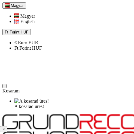
Magyar
Magyar
English
Ft
Forint
HUF
€
Euro
EUR
Ft
Forint
HUF
Kosaram
A kosarad üres!
×