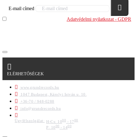
E-mail címed
Elolvastam és megértettem az
Adatvédelmi nyilatkozat - GDPR
szabályzatban leírtakat. Tudomásul veszem, hogy a
regisztrációkor megadott adataim egy részét anonimizált
formában a cég marketing célokra felhasználja.
ELÉRHETŐSÉGEK
www.grundrecords.hu
1047 Budapest, Károlyi István u. 10.
+36-70 / 948-0288
info@grundrecords.hu
Ügyfélszolgálat:
00
00
H-Cs: 10
- 17
00
00
P: 10
- 14