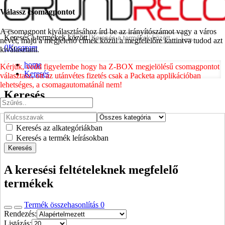
Válassz csomagpontot
A csomagpont kiválasztásához írd be az irányítószámot vagy a város
Keresés a termékek között
nevét, majd a megjelenő címek közül a megfelelőre kattintva tudod azt
0
Kosaram
kiválasztani.
home
Kérjük, vedd figyelembe hogy ha Z-BOX megjelölésű csomagpontot
Keresés
választasz, ott az utánvétes fizetés csak a Packeta applikációban
lehetséges, a csomagautomatánál nem!
Keresés
Keresés az alkategóriákban
Keresés a termék leírásokban
Keresés
A keresési feltételeknek megfelelő
termékek
Termék összehasonlítás
0
Rendezés:
Listázás: