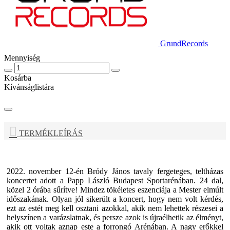
GrundRecords
Mennyiség
Kosárba
Kívánságlistára
TERMÉKLEÍRÁS
2022. november 12-én Bródy János tavaly fergeteges, teltházas
koncertet adott a Papp László Budapest Sportarénában. 24 dal,
közel 2 órába sűrítve! Mindez tökéletes eszenciája a Mester elmúlt
időszakának. Olyan jól sikerült a koncert, hogy nem volt kérdés,
ezt az estét meg kell osztani azokkal, akik nem lehettek részesei a
helyszínen a varázslatnak, és persze azok is újraélhetik az élményt,
akik ott voltak aznap este a forrongó Arénában. A nagy erőkkel