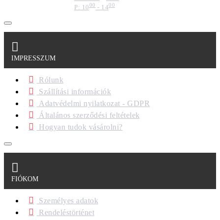
00
00
P: 10
- 14
IMPRESSZUM
Rólunk
Szállítási információk
Adatvédelmi nyilatkozat - GDPR
Általános szerződési feltételek
Hogyan tudok vásárolni?
FIÓKOM
Személyes adatok
Rendeléstörténet