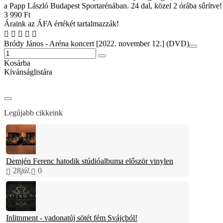
a Papp László Budapest Sportarénában. 24 dal, közel 2 órába sűrítve!
3 990 Ft
Áraink az ÁFA értékét tartalmazzák!
Bródy János - Aréna koncert [2022. november 12.] (DVD)
Kosárba
Kívánságlistára
Legújabb cikkeink
Demjén Ferenc hatodik stúdióalbuma először vinylen
28
júl.
0
Inlitnment - vadonatúj sötét fém Svájcból!