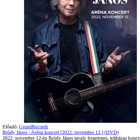
Előadó:
GrundRecords
Bródy János - Aréna koncert [2022. november 12.] (DVD)
2022. november 12-én Bródy János tavaly fergeteges, teltházas koncer