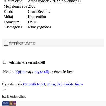
Album címe
Aréna koncert - 2022. november 12.
Megjelenés éve
2023
Kiadó
GrundRecords
Műfaj
Koncertfilm
Formátum
DVD
Csomagolás
Műanyagdoboz
ÉRTÉKELÉSEK
Írj véleményt a termékről!
Kérjük,
lépj be
vagy
regisztrálj
az értékeléshez!
Gyorskeresés:
koncertfelvétel
,
aréna
,
dvd
,
Bródy János
Ez is érdekelhet