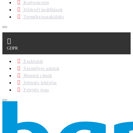
Kedvenceim
Hírlevél beállítások
Termékvisszaküldés
GDPR
Eszköztár
Személyes adatok
Mentett címek
Jelentés lekérése
Felejtés joga