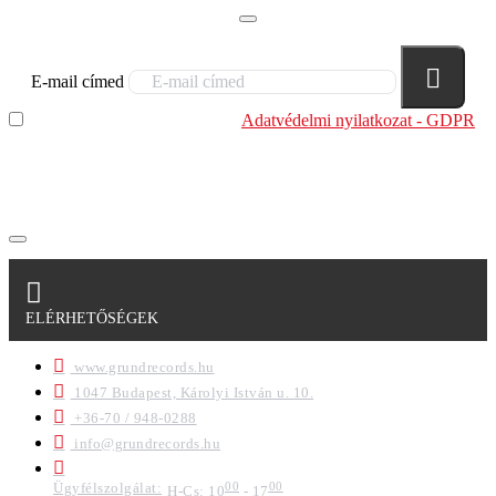
E-mail címed
Elolvastam és megértettem az
Adatvédelmi nyilatkozat - GDPR
szabályzatban leírtakat. Tudomásul veszem, hogy a
regisztrációkor megadott adataim egy részét anonimizált
formában a cég marketing célokra felhasználja.
ELÉRHETŐSÉGEK
www.grundrecords.hu
1047 Budapest, Károlyi István u. 10.
+36-70 / 948-0288
info@grundrecords.hu
Ügyfélszolgálat:
00
00
H-Cs: 10
- 17