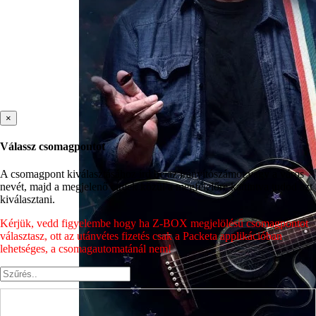
×
Válassz csomagpontot
A csomagpont kiválasztásához írd be az irányítószámot vagy a város
nevét, majd a megjelenő címek közül a megfelelőre kattintva tudod azt
kiválasztani.
Kérjük, vedd figyelembe hogy ha Z-BOX megjelölésű csomagpontot
választasz, ott az utánvétes fizetés csak a Packeta applikációban
lehetséges, a csomagautomatánál nem!