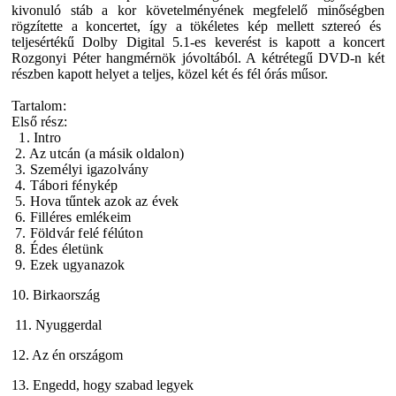
kivonuló stáb a kor követelményének megfelelő minőségben
rögzítette a koncertet, így a tökéletes kép mellett sztereó és
teljesértékű Dolby Digital 5.1-es keverést is kapott a koncert
Rozgonyi Péter hangmérnök jóvoltából. A kétrétegű DVD-n két
részben kapott helyet a teljes, közel két és fél órás műsor.
Tartalom:
Első rész:
1. Intro
2. Az utcán (a másik oldalon)
3. Személyi igazolvány
4. Tábori fénykép
5. Hova tűntek azok az évek
6. Filléres emlékeim
7. Földvár felé félúton
8. Édes életünk
9. Ezek ugyanazok
10. Birkaország
11. Nyuggerdal
12. Az én országom
13. Engedd, hogy szabad legyek