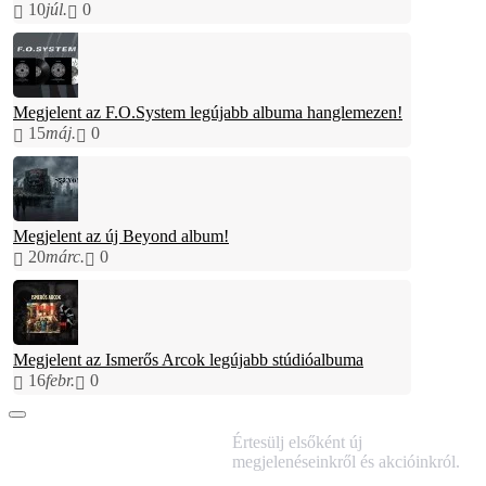
10
júl.
0
Megjelent az F.O.System legújabb albuma hanglemezen!
15
máj.
0
Megjelent az új Beyond album!
20
márc.
0
Megjelent az Ismerős Arcok legújabb stúdióalbuma
16
febr.
0
IRATKOZZ FEL
Értesülj elsőként új
HÍRLEVELÜNKRE!
megjelenéseinkről és akcióinkról.