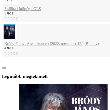
Szállítási költség - GLS
1 790 Ft
Bródy János - Aréna koncert [2022. november 12.] (Blu-ray)
6 490 Ft
Legutóbb megtekintett