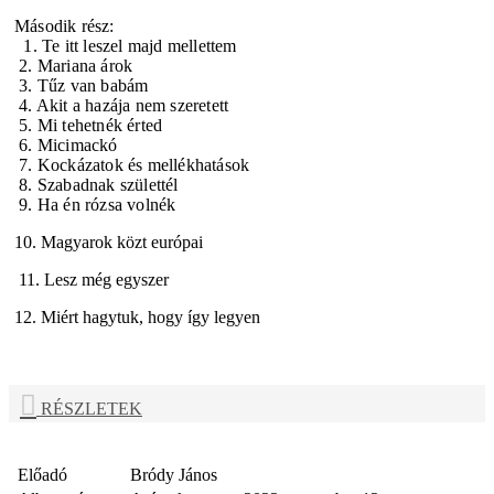
Második rész:
1. Te itt leszel majd mellettem
2. Mariana árok
3. Tűz van babám
4. Akit a hazája nem szeretett
5. Mi tehetnék érted
6. Micimackó
7. Kockázatok és mellékhatások
8. Szabadnak születtél
9. Ha én rózsa volnék
10. Magyarok közt európai
11. Lesz még egyszer
12. Miért hagytuk, hogy így legyen
RÉSZLETEK
Előadó
Bródy János