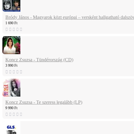
Bródy János - Magyarok közt európai – versként hallgatható dalsz
1 690 Ft
Koncz Zsuzsa - Tündérország (CD)
3 990 Ft
Koncz Zsuzsa - Te szeress legalább (LP)
9 990 Ft