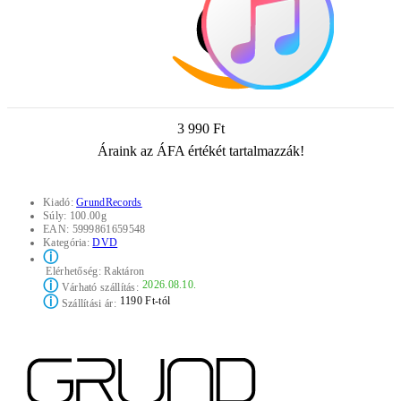
3 990 Ft
Áraink az ÁFA értékét tartalmazzák!
Kiadó:
GrundRecords
Súly:
100.00g
EAN:
5999861659548
Kategória:
DVD
ⓘ
Elérhetőség:
Raktáron
ⓘ
2026.08.10.
Várható szállítás:
ⓘ
1190 Ft-tól
Szállítási ár: