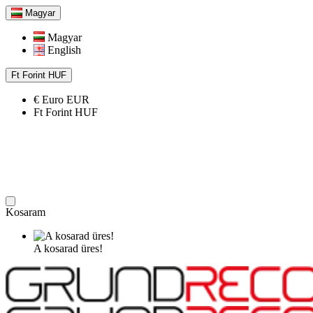
Magyar
Magyar
English
Ft
Forint
HUF
€
Euro
EUR
Ft
Forint
HUF
Kosaram
A kosarad üres!