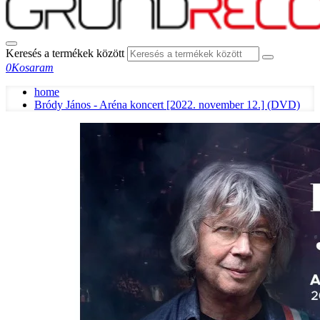
Keresés a termékek között
0
Kosaram
home
Bródy János - Aréna koncert [2022. november 12.] (DVD)