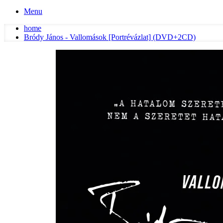
Menu
home
Bródy János - Vallomások [Portrévázlat] (DVD+2CD)