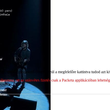
ét, majd a megjelenő címek közül a megfelelőre kattintva tudod azt kiv
sztasz, ott az utánvétes fizetés csak a Packeta applikációban lehets