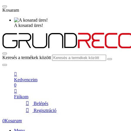
Kosaram
A kosarad üres!
Keresés a termékek között
Kedvenceim
0
Fiókom
Belépés
Regisztráció
0
Kosaram
Menu