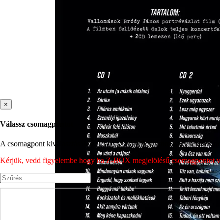
×
Válassz csomagpontot
A csomagpont kiválasztásához írd be az irányítószámot vagy a város nev
Kérjük, vedd figyelembe hogy ha Z-BOX megjelölésű csomagpontot vála