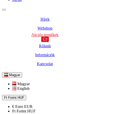
Hírek
Webshop
Akciós termékek
ÚJ
Rólunk
Információk
Kapcsolat
Magyar
Magyar
English
Ft
Forint
HUF
€
Euro
EUR
Ft
Forint
HUF