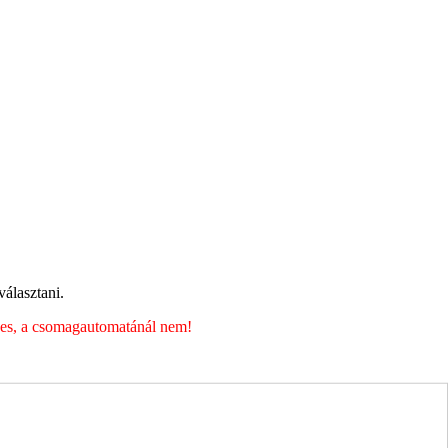
álasztani.
éges, a csomagautomatánál nem!