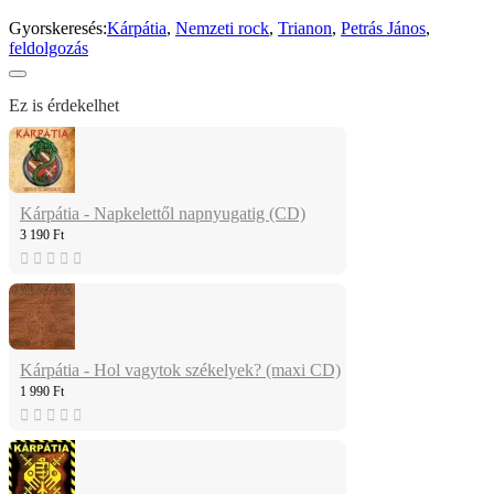
Gyorskeresés:
Kárpátia
,
Nemzeti rock
,
Trianon
,
Petrás János
,
feldolgozás
Ez is érdekelhet
Kárpátia - Napkelettől napnyugatig (CD)
3 190 Ft
Kárpátia - Hol vagytok székelyek? (maxi CD)
1 990 Ft