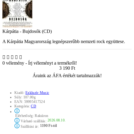
Kárpátia - Bujdosók (CD)
A Kárpátia Magyarország legnépszerűbb nemzeti rock együttese.
0 vélemény
-
Írj véleményt a termékről!
3 190 Ft
Áraink az ÁFA értékét tartalmazzák!
Kiadó:
Exkluzív Music
Súly:
107.00g
EAN:
59995417524
Kategória:
CD
ⓘ
Elérhetőség:
Raktáron
ⓘ
2026.08.10.
Várható szállítás:
ⓘ
1190 Ft-tól
Szállítási ár: