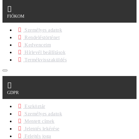
FIÓKOM
Személyes adatok
Rendeléstörténet
Kedvenceim
Hírlevél beállítások
Termékvisszaküldés
GDPR
Eszköztár
Személyes adatok
Mentett címek
Jelentés lekérése
Felejtés joga