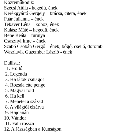
Közreműködik:
Szécsi Attila - hegedű, ének
Kerékgyártó Gergely – brácsa, citera, ének
Paár Julianna – ének
Tekaver Léna – koboz, ének
Kalász Máté – hegedű, ének
Bene Beáta – furulya
Csasznyi Imre – ének
Szabó Csobán Gergő – ének, bőgő, cselló, doromb
Waszlavik Gazember László - ének
Dallista:
1. Holló
2. Legenda
3. Ha látok csillagot
4. Rozsda ette penge
5. Magyar föld
6. Ha kell
7. Menetel a század
8. A világtól elzárva
9. Hajdanán
10. Vándor
11. Falu rossza
12. A Jászságban a Kunságon