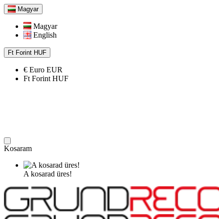
Magyar
Magyar
English
Ft
Forint
HUF
€
Euro
EUR
Ft
Forint
HUF
Kosaram
A kosarad üres!