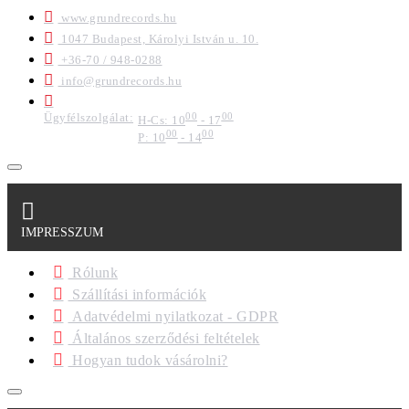
www.grundrecords.hu
1047 Budapest, Károlyi István u. 10.
+36-70 / 948-0288
info@grundrecords.hu
Ügyfélszolgálat:
00
00
H-Cs: 10
- 17
00
00
P: 10
- 14
IMPRESSZUM
Rólunk
Szállítási információk
Adatvédelmi nyilatkozat - GDPR
Általános szerződési feltételek
Hogyan tudok vásárolni?