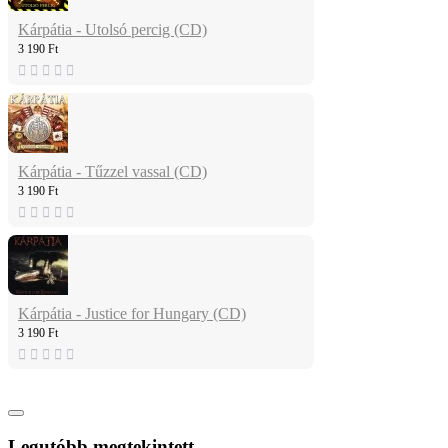
Kárpátia - Utolsó percig (CD)
3 190 Ft
Kárpátia - Tűzzel vassal (CD)
3 190 Ft
Kárpátia - Justice for Hungary (CD)
3 190 Ft
Legutóbb megtekintett