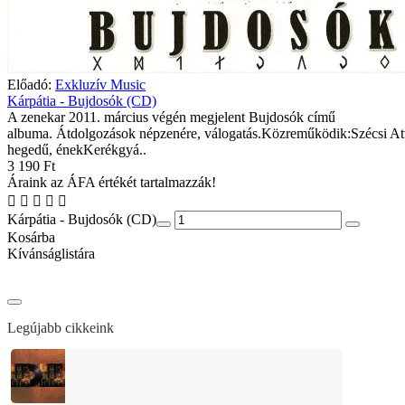
Előadó:
Exkluzív Music
Kárpátia - Bujdosók (CD)
A zenekar 2011. március végén megjelent Bujdosók című
albuma. Átdolgozások népzenére, válogatás.Közreműködik:Szécsi Att
hegedű, énekKerékgyá..
3 190 Ft
Áraink az ÁFA értékét tartalmazzák!
Kárpátia - Bujdosók (CD)
Kosárba
Kívánságlistára
Legújabb cikkeink