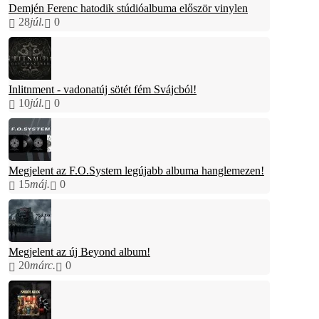
Demjén Ferenc hatodik stúdióalbuma először vinylen
28
júl.
0
Inlitnment - vadonatúj sötét fém Svájcból!
10
júl.
0
Megjelent az F.O.System legújabb albuma hanglemezen!
15
máj.
0
Megjelent az új Beyond album!
20
márc.
0