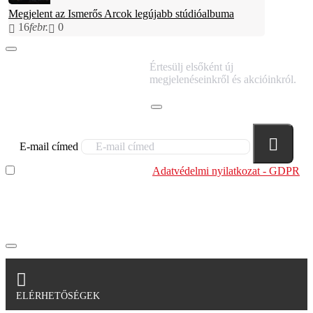
Megjelent az Ismerős Arcok legújabb stúdióalbuma
16
febr.
0
IRATKOZZ FEL
Értesülj elsőként új
HÍRLEVELÜNKRE!
megjelenéseinkről és akcióinkról.
E-mail címed
Elolvastam és megértettem az
Adatvédelmi nyilatkozat - GDPR
szabályzatban leírtakat. Tudomásul veszem, hogy a
regisztrációkor megadott adataim egy részét anonimizált
formában a cég marketing célokra felhasználja.
ELÉRHETŐSÉGEK