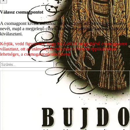
×
Válassz csomagpontot
A csomagpont kiválasztásához írd be az irányítószámot vagy a város
nevét, majd a megjelenő címek közül a megfelelőre kattintva tudod azt
kiválasztani.
Kérjük, vedd figyelembe hogy ha Z-BOX megjelölésű csomagpontot
választasz, ott az utánvétes fizetés csak a Packeta applikációban
lehetséges, a csomagautomatánál nem!