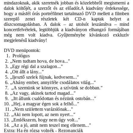
mindazoknak, akik szeretnék jobban és közelebbről megismerni a
dalok költőjét, a szerzőt és az előadót.A kiadvány érdekessége,
hogy a másfél órás portréfilmet tartalmazó DVD mellett a filmben
szereplő zenei részletek két CD-n kaptak helyet a
díszcsomagolásban. A dalok – az utolsót leszámítva – mind
koncertfelvételek, legtöbbjük a kiadványon elhangzó formájában
még nem volt kiadva. Gyűjteménybe kívánkozó exkluzív
megjelenésű kiadvány!
DVD menüpontok:
1. Prológus
2. „Nem tudtam hova, de hova..."
3.
„
Egy régi dal a szalagon..."
4. „Ott állt a lány..."
5. „Ijesztő szelek fújnak, kedvesem..."
6. „Ahány ember, annyiféle csodálatos világ..."
7.
„
A szemünk se könnyes, a szívünk se dobban.
"
8. „Az vagy, akinek tartod magad..."
9.
„
Itt állunk csalódottan és nézünk ostobán...
"
10. „Hej, a magyar égen sok a felhő..."
11. „Nem születtem varázslónak..."
12. „Aki nem lopott, az nem nyert..."
13. „Emlékszem, hogy nem úgy volt..."
14. „Az a jó, amit nem teszel meg ellenem..."
Extra:
Ha én rózsa volnék - Rezonanciák