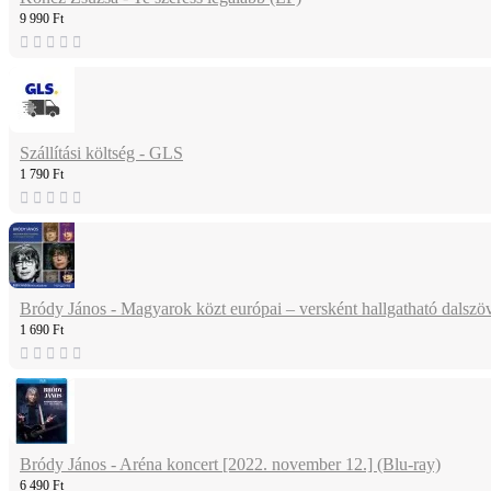
9 990 Ft
Szállítási költség - GLS
1 790 Ft
Bródy János - Magyarok közt európai – versként hallgatható dalsz
1 690 Ft
Bródy János - Aréna koncert [2022. november 12.] (Blu-ray)
6 490 Ft