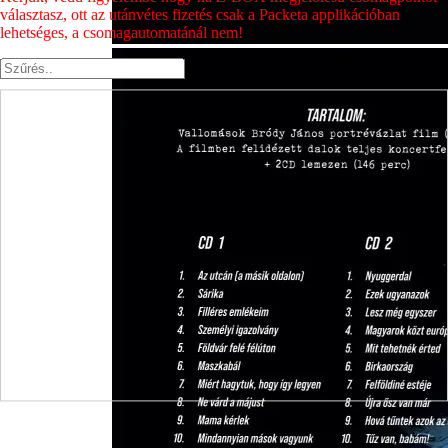
választasz, ott az utánvétes fizetés csak a Packeta applikációban
lehetséges, a csomagautomatánál nem!