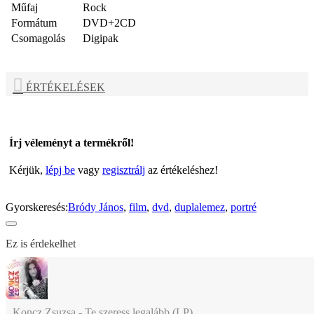
Műfaj
Rock
Formátum
DVD+2CD
Csomagolás
Digipak
ÉRTÉKELÉSEK
Írj véleményt a termékről!
Kérjük,
lépj be
vagy
regisztrálj
az értékeléshez!
Gyorskeresés:
Bródy János
,
film
,
dvd
,
duplalemez
,
portré
Ez is érdekelhet
Koncz Zsuzsa - Te szeress legalább (LP)