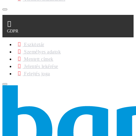
GDPR
Eszköztár
Személyes adatok
Mentett címek
Jelentés lekérése
Felejtés joga