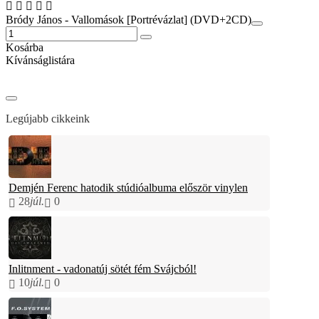
Bródy János - Vallomások [Portrévázlat] (DVD+2CD)
Kosárba
Kívánságlistára
Legújabb cikkeink
Demjén Ferenc hatodik stúdióalbuma először vinylen
28
júl.
0
Inlitnment - vadonatúj sötét fém Svájcból!
10
júl.
0