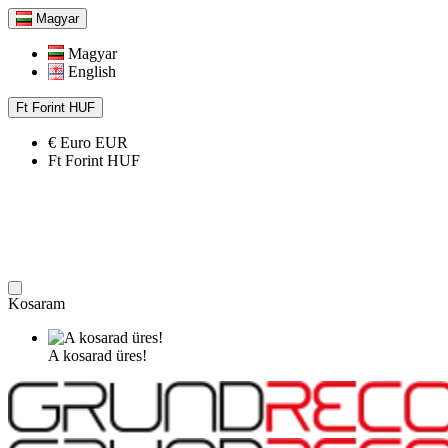
Magyar
Magyar
English
Ft
Forint
HUF
€
Euro
EUR
Ft
Forint
HUF
Kosaram
A kosarad üres!