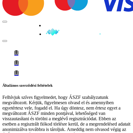
Minden jog fenntartva © 2026
Általános szerződési feltételek
Felhívjuk szíves figyelmedet, hogy
ÁSZF szabályzatunk
megváltozott
. Kérjük, figyelmesen olvasd el és amennyiben
egyetértesz vele, fogadd el. Ha úgy döntesz, nem értesz egyet a
megváltozott ÁSZF minden pontjával, lehetőséged van
visszautasítani és törölni a meglévő regisztrációdat. Ebben az
esetben a regisztrált fiókod törlésre kerül, de a megrendelésed adatait
anonimizálva továbbra is tároljuk.
Ameddig nem olvasod végig az