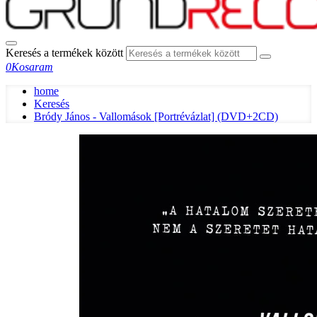
Keresés a termékek között
0
Kosaram
home
Keresés
Bródy János - Vallomások [Portrévázlat] (DVD+2CD)