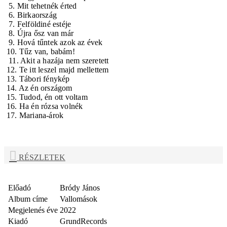
5. Mit tehetnék érted
6. Birkaország
7. Felföldiné estéje
8. Újra ősz van már
9. Hová tűntek azok az évek
10. Tűz van, babám!
11. Akit a hazája nem szeretett
12. Te itt leszel majd mellettem
13. Tábori fénykép
14. Az én országom
15. Tudod, én ott voltam
16. Ha én rózsa volnék
17. Mariana-árok
RÉSZLETEK
Előadó
Bródy János
Album címe
Vallomások
Megjelenés éve
2022
Kiadó
GrundRecords