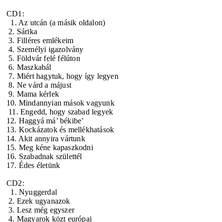
CD1:
1. Az utcán (a másik oldalon)
2. Sárika
3. Filléres emlékeim
4. Személyi igazolvány
5. Földvár felé félúton
6. Maszkabál
7. Miért hagytuk, hogy így legyen
8. Ne várd a májust
9. Mama kérlek
10. Mindannyian mások vagyunk
11. Engedd, hogy szabad legyek
12. Haggyá má’ békibe’
13. Kockázatok és mellékhatások
14. Akit annyira vártunk
15. Meg kéne kapaszkodni
16. Szabadnak születtél
17. Édes életünk
CD2:
1. Nyuggerdal
2. Ezek ugyanazok
3. Lesz még egyszer
4. Magyarok közt európai