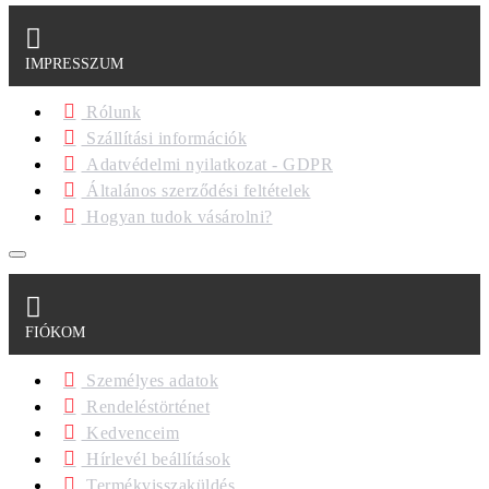
IMPRESSZUM
Rólunk
Szállítási információk
Adatvédelmi nyilatkozat - GDPR
Általános szerződési feltételek
Hogyan tudok vásárolni?
FIÓKOM
Személyes adatok
Rendeléstörténet
Kedvenceim
Hírlevél beállítások
Termékvisszaküldés