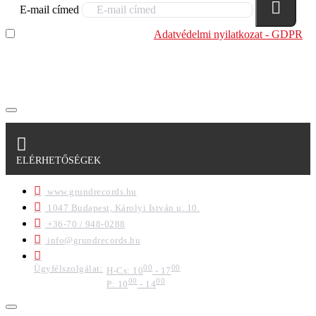
E-mail címed
Elolvastam és megértettem az
Adatvédelmi nyilatkozat - GDPR
szabályzatban leírtakat. Tudomásul veszem, hogy a
regisztrációkor megadott adataim egy részét anonimizált
formában a cég marketing célokra felhasználja.
ELÉRHETŐSÉGEK
www.grundrecords.hu
1047 Budapest, Károlyi István u. 10.
+36-70 / 948-0288
info@grundrecords.hu
Ügyfélszolgálat:
00
00
H-Cs: 10
- 17
00
00
P: 10
- 14