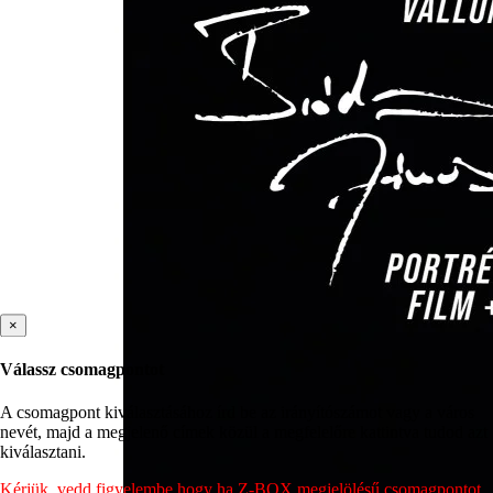
×
Válassz csomagpontot
A csomagpont kiválasztásához írd be az irányítószámot vagy a város
nevét, majd a megjelenő címek közül a megfelelőre kattintva tudod azt
kiválasztani.
Kérjük, vedd figyelembe hogy ha Z-BOX megjelölésű csomagpontot