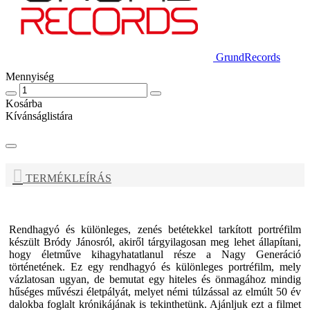
GrundRecords
Mennyiség
Kosárba
Kívánságlistára
TERMÉKLEÍRÁS
Rendhagyó és különleges, zenés betétekkel tarkított portréfilm
készült Bródy Jánosról, akiről tárgyilagosan meg lehet állapítani,
hogy életműve kihagyhatatlanul része a Nagy Generáció
történetének. Ez egy rendhagyó és különleges portréfilm, mely
vázlatosan ugyan, de bemutat egy hiteles és önmagához mindig
hűséges művészi életpályát, melyet némi túlzással az elmúlt 50 év
dalokba foglalt krónikájának is tekinthetünk. Ajánljuk ezt a filmet