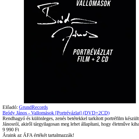
Előadó:
GrundRecords
Bródy János - Vallomások [Portrévázlat] (DVD+2CD)
Rendhagyó és különleges, zenés betétekkel tarkított portréfilm készül
Jánosról, akiről tárgyilagosan meg lehet állapítani, hogy életműve kih
9 990 Ft
Áraink az ÁFA értékét tartalmazzák!