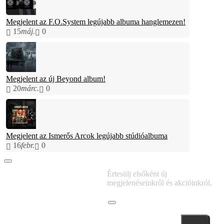
Megjelent az F.O.System legújabb albuma hanglemezen!
15
máj.
0
Megjelent az új Beyond album!
20
márc.
0
Megjelent az Ismerős Arcok legújabb stúdióalbuma
16
febr.
0
IRATKOZZ FEL
Értesülj elsőként új
HÍRLEVELÜNKRE!
megjelenéseinkről és akcióinkról.