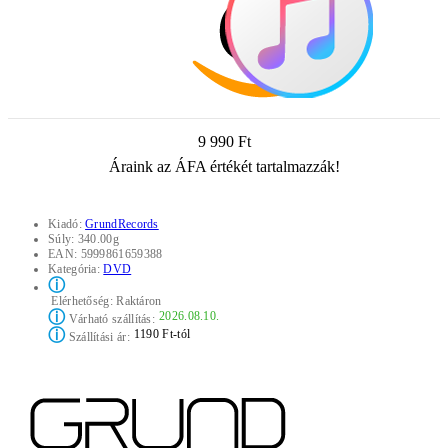
9 990 Ft
Áraink az ÁFA értékét tartalmazzák!
Kiadó:
GrundRecords
Súly:
340.00g
EAN:
5999861659388
Kategória:
DVD
ⓘ
Elérhetőség:
Raktáron
ⓘ
2026.08.10.
Várható szállítás:
ⓘ
1190 Ft-tól
Szállítási ár: