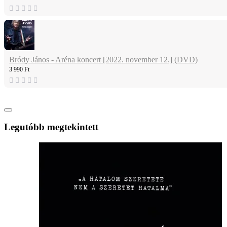
Bródy János - Aréna koncert [2022. november 12.] (DVD)
3 990 Ft
Legutóbb megtekintett