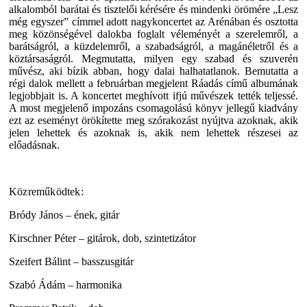
alkalomból barátai és tisztelői kérésére és mindenki örömére „Lesz
még egyszer” címmel adott nagykoncertet az Arénában és osztotta
meg közönségével dalokba foglalt véleményét a szerelemről, a
barátságról, a küzdelemről, a szabadságról, a magánéletről és a
köztársaságról. Megmutatta, milyen egy szabad és szuverén
művész, aki bízik abban, hogy dalai halhatatlanok. Bemutatta a
régi dalok mellett a februárban megjelent Ráadás című albumának
legjobbjait is. A koncertet meghívott ifjú művészek tették teljessé.
A most megjelenő impozáns csomagolású könyv jellegű kiadvány
ezt az eseményt örökítette meg szórakozást nyújtva azoknak, akik
jelen lehettek és azoknak is, akik nem lehettek részesei az
előadásnak.
Közreműködtek:
Bródy János – ének, gitár
Kirschner Péter – gitárok, dob, szintetizátor
Szeifert Bálint – basszusgitár
Szabó Ádám – harmonika