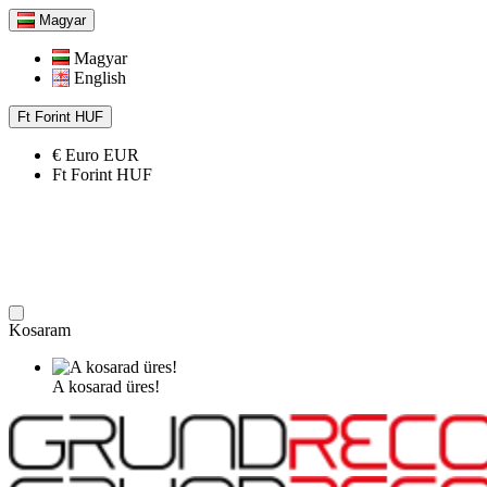
Magyar
Magyar
English
Ft
Forint
HUF
€
Euro
EUR
Ft
Forint
HUF
Kosaram
A kosarad üres!