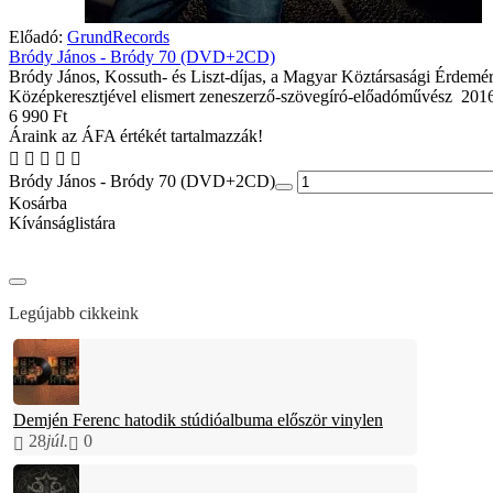
Előadó:
GrundRecords
Bródy János - Bródy 70 (DVD+2CD)
Bródy János, Kossuth- és Liszt-díjas, a Magyar Köztársasági Érdemé
Középkeresztjével elismert zeneszerző-szövegíró-előadóművész 2016 
6 990 Ft
Áraink az ÁFA értékét tartalmazzák!
Bródy János - Bródy 70 (DVD+2CD)
Kosárba
Kívánságlistára
Legújabb cikkeink
Demjén Ferenc hatodik stúdióalbuma először vinylen
28
júl.
0