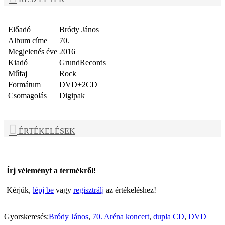
Előadó
Bródy János
Album címe
70.
Megjelenés éve
2016
Kiadó
GrundRecords
Műfaj
Rock
Formátum
DVD+2CD
Csomagolás
Digipak
ÉRTÉKELÉSEK
Írj véleményt a termékről!
Kérjük,
lépj be
vagy
regisztrálj
az értékeléshez!
Gyorskeresés:
Bródy János
,
70. Aréna koncert
,
dupla CD
,
DVD