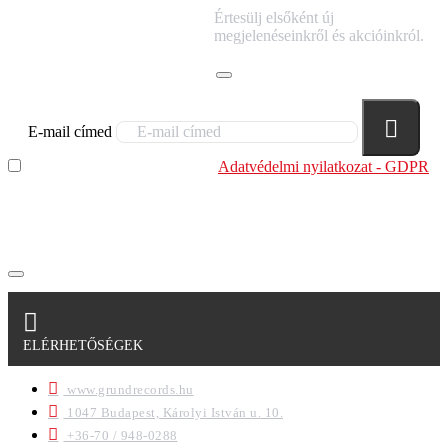
IRATKOZZ FEL
Értesülj elsőként új
HÍRLEVELÜNKRE!
megjelenéseinkről és akcióinkról.
E-mail címed
Elolvastam és megértettem az
Adatvédelmi nyilatkozat - GDPR
szabályzatban leírtakat. Tudomásul veszem, hogy a
regisztrációkor megadott adataim egy részét anonimizált
formában a cég marketing célokra felhasználja.
ELÉRHETŐSÉGEK
www.grundrecords.hu
1047 Budapest, Károlyi István u. 10.
+36-70 / 948-0288