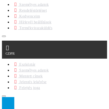
Személyes adatok
Rendeléstörténet
Kedvenceim
Hírlevél beállítások
Termékvisszaküldés
GDPR
Eszköztár
Személyes adatok
Mentett címek
Jelentés lekérése
Felejtés joga