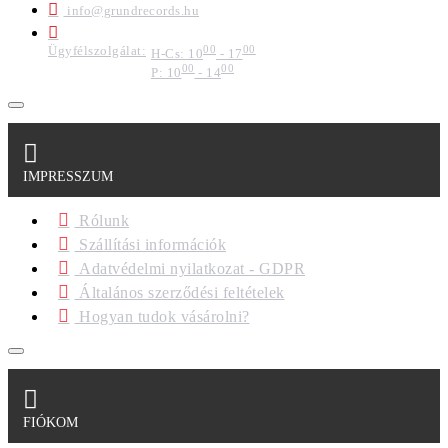
info@grundrecords.hu
Ügyfélszolgálat:
00
00
H-Cs: 10
- 17
00
00
P: 10
- 14
IMPRESSZUM
Rólunk
Szállítási információk
Adatvédelmi nyilatkozat - GDPR
Általános szerződési feltételek
Hogyan tudok vásárolni?
FIÓKOM