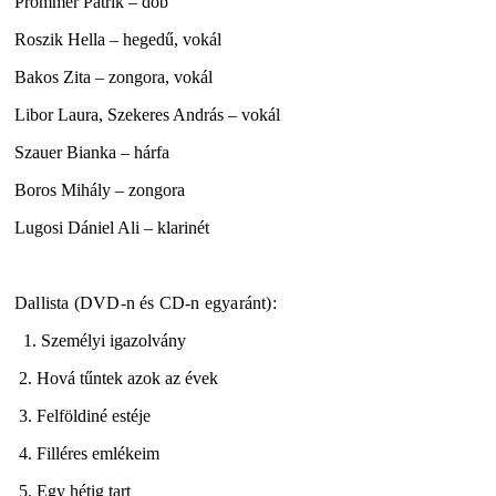
Prommer Patrik – dob
Roszik Hella – hegedű, vokál
Bakos Zita – zongora, vokál
Libor Laura, Szekeres András – vokál
Szauer Bianka – hárfa
Boros Mihály – zongora
Lugosi Dániel Ali – klarinét
Dallista (DVD-n és CD-n egyaránt):
1. Személyi igazolvány
2. Hová tűntek azok az évek
3. Felföldiné estéje
4. Filléres emlékeim
5. Egy hétig tart