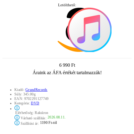
Letölthető:
6 990 Ft
Áraink az ÁFA értékét tartalmazzák!
Kiadó:
GrundRecords
Súly:
345.00g
EAN:
9702291127749
Kategória:
DVD
ⓘ
Elérhetőség:
Raktáron
ⓘ
2026.08.11.
Várható szállítás:
ⓘ
1190 Ft-tól
Szállítási ár: