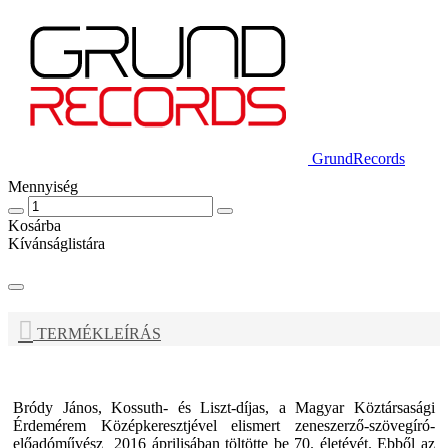
GrundRecords
Mennyiség
Kosárba
Kívánságlistára
TERMÉKLEÍRÁS
Bródy János,
Kossuth- és Liszt-díjas, a Magyar Köztársasági
Érdemérem Középkeresztjével elismert zeneszerző-szövegíró-
előadóművész 2016 áprilisában töltötte be 70. életévét. Ebből az