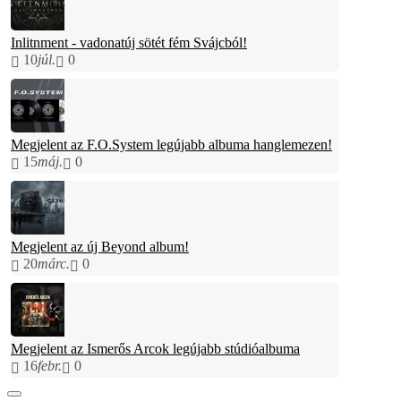
Inlitnment - vadonatúj sötét fém Svájcból!
10
júl.
0
Megjelent az F.O.System legújabb albuma hanglemezen!
15
máj.
0
Megjelent az új Beyond album!
20
márc.
0
Megjelent az Ismerős Arcok legújabb stúdióalbuma
16
febr.
0