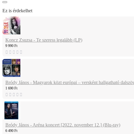
Ez is érdekelhet
Koncz Zsuzsa - Te szeress legalább (LP)
9 990 Ft
Bródy János - Magyarok közt európai – versként hallgatható dalsz
1 690 Ft
Bródy János - Aréna koncert [2022. november 12.] (Blu-ray)
6 490 Ft