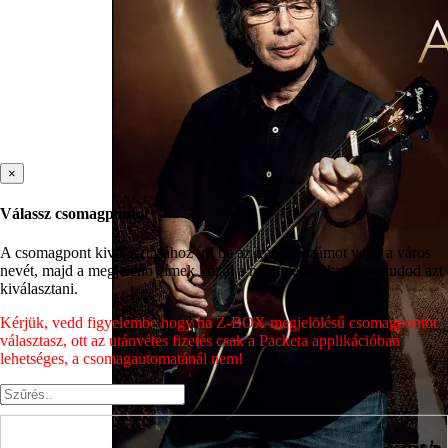
×
Válassz csomagpontot
A csomagpont kiválasztásához írd be az irányítószámot vagy a város
nevét, majd a megjelenő címek közül a megfelelőre kattintva tudod azt
kiválasztani.
Kérjük, vedd figyelembe hogy ha Z-BOX megjelölésű csomagpontot
választasz, ott az utánvétes fizetés csak a Packeta applikációban
lehetséges, a csomagautomatánál nem!