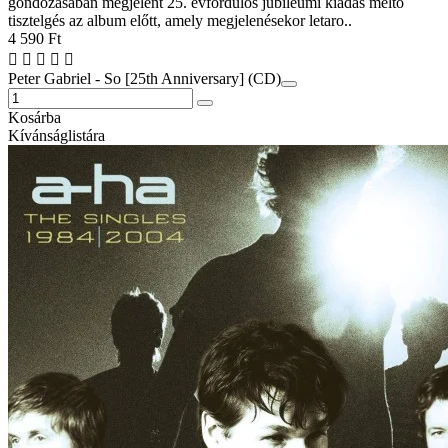
gondozásában megjelent 25. évfordulós jubileumi kiadás méltó
tisztelgés az album előtt, amely megjelenésekor letaro..
4 590 Ft
Peter Gabriel - So [25th Anniversary] (CD)
Kosárba
Kívánságlistára