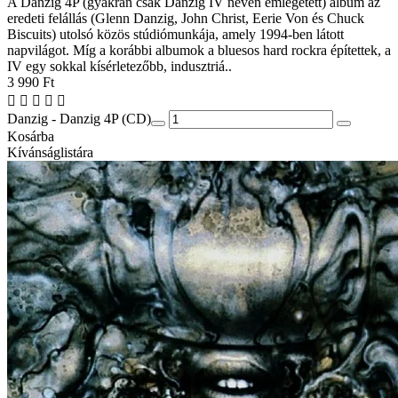
A Danzig 4P (gyakran csak Danzig IV néven emlegetett) album az
eredeti felállás (Glenn Danzig, John Christ, Eerie Von és Chuck
Biscuits) utolsó közös stúdiómunkája, amely 1994-ben látott
napvilágot. Míg a korábbi albumok a bluesos hard rockra építettek, a
IV egy sokkal kísérletezőbb, indusztriá..
3 990 Ft
Danzig - Danzig 4P (CD)
Kosárba
Kívánságlistára