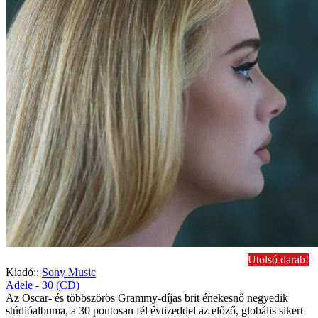
Utolsó darab!
Kiadó::
Sony Music
Adele - 30 (CD)
Az Oscar- és többszörös Grammy-díjas brit énekesnő negyedik
stúdióalbuma, a 30 pontosan fél évtizeddel az előző, globális sikert