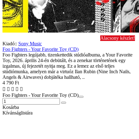
Alacsony készlet!
Kiadó::
Sony Music
Foo Fighters - Your Favorite Toy (CD)
Foo Fighters legújabb, tizenkettedik stúdióalbuma, a Your Favorite
Toy, 2026. április 24-én debütált, és a zenekar történetének egy
izgalmas, új fejezetét nyitja meg. Ez a lemez az első teljes
stúdiómunka, amelyen már a virtuóz Ilan Rubin (Nine Inch Nails,
Angels & Airwaves) dobjátéka hallható, ..
4 790 Ft
Foo Fighters - Your Favorite Toy (CD)
Kosárba
Kívánságlistára