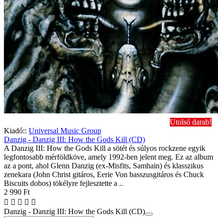
Utolsó darab!
Kiadó::
Universal Music Group
Danzig - Danzig III: How the Gods Kill (CD)
A Danzig III: How the Gods Kill a sötét és súlyos rockzene egyik
legfontosabb mérföldköve, amely 1992-ben jelent meg. Ez az album
az a pont, ahol Glenn Danzig (ex-Misfits, Samhain) és klasszikus
zenekara (John Christ gitáros, Eerie Von basszusgitáros és Chuck
Biscuits dobos) tökélyre fejlesztette a ..
2 990 Ft
Danzig - Danzig III: How the Gods Kill (CD)