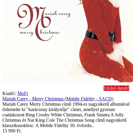
Utolsó darab!
Kiadó::
MoFi
Mariah Carey - Merry Christmas (Mobile Fidelity - SACD)
Mariah Carey Merry Christmas című 1994-es nagysikerű albumával
érdemelte ki "karácsony királynője" címet, amellyel gyorsan
csatlakozott Bing Crosby White Christmas, Frank Sinatra A Jolly
Christmas és Nat King Cole The Christmas Song című nagysikerű
klasszikusokhoz. A Mobile Fidelity 30. évfordu..
15 990 Ft