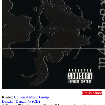
Utolsó darab!
Kiadó::
Universal Music Group
Danzig - Danzig 4P (CD)