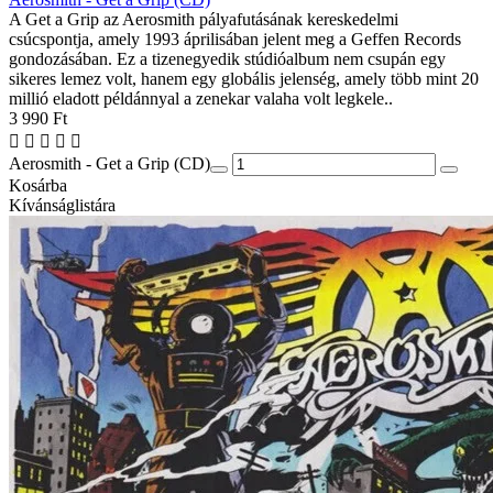
A Get a Grip az Aerosmith pályafutásának kereskedelmi
csúcspontja, amely 1993 áprilisában jelent meg a Geffen Records
gondozásában. Ez a tizenegyedik stúdióalbum nem csupán egy
sikeres lemez volt, hanem egy globális jelenség, amely több mint 20
millió eladott példánnyal a zenekar valaha volt legkele..
3 990 Ft
Aerosmith - Get a Grip (CD)
Kosárba
Kívánságlistára