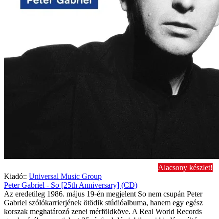
Alacsony készlet!
Kiadó::
Universal Music Group
Peter Gabriel - So [25th Anniversary] (CD)
Az eredetileg 1986. május 19-én megjelent So nem csupán Peter
Gabriel szólókarrierjének ötödik stúdióalbuma, hanem egy egész
korszak meghatározó zenei mérföldköve. A Real World Records