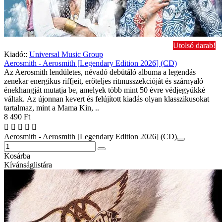
Utolsó darab!
Kiadó::
Universal Music Group
Aerosmith - Aerosmith [Legendary Edition 2026] (CD)
Az Aerosmith lendületes, névadó debütáló albuma a legendás
zenekar energikus riffjeit, erőteljes ritmusszekcióját és szárnyaló
énekhangját mutatja be, amelyek több mint 50 évre védjegyükké
váltak. Az újonnan kevert és felújított kiadás olyan klasszikusokat
tartalmaz, mint a Mama Kin, ..
8 490 Ft
Aerosmith - Aerosmith [Legendary Edition 2026] (CD)
Kosárba
Kívánságlistára