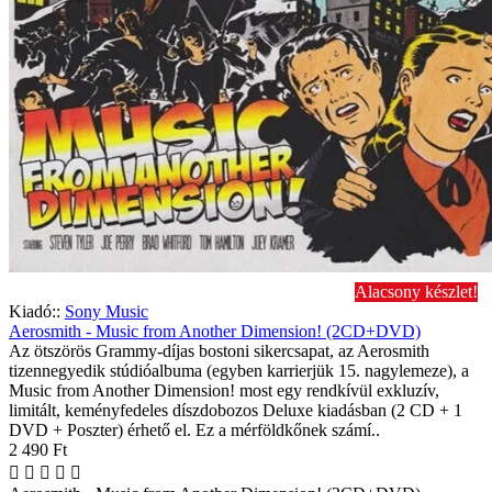
Alacsony készlet!
Kiadó::
Sony Music
Aerosmith - Music from Another Dimension! (2CD+DVD)
Az ötszörös Grammy-díjas bostoni sikercsapat, az Aerosmith
tizennegyedik stúdióalbuma (egyben karrierjük 15. nagylemeze), a
Music from Another Dimension! most egy rendkívül exkluzív,
limitált, keményfedeles díszdobozos Deluxe kiadásban (2 CD + 1
DVD + Poszter) érhető el. Ez a mérföldkőnek számí..
2 490 Ft