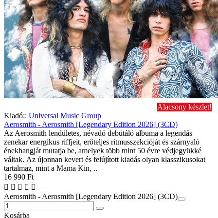
Alacsony készlet!
Kiadó::
Universal Music Group
Aerosmith - Aerosmith [Legendary Edition 2026] (3CD)
Az Aerosmith lendületes, névadó debütáló albuma a legendás
zenekar energikus riffjeit, erőteljes ritmusszekcióját és szárnyaló
énekhangját mutatja be, amelyek több mint 50 évre védjegyükké
váltak. Az újonnan kevert és felújított kiadás olyan klasszikusokat
tartalmaz, mint a Mama Kin, ..
16 990 Ft
Aerosmith - Aerosmith [Legendary Edition 2026] (3CD)
Kosárba