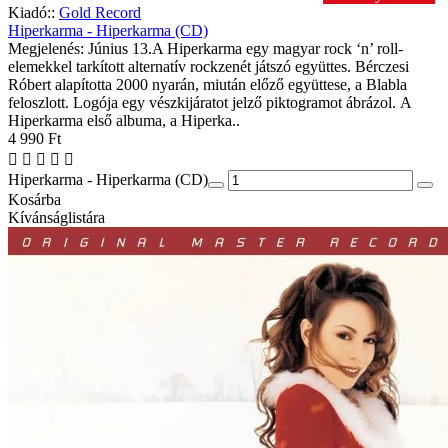
Kiadó::
Gold Record
Hiperkarma - Hiperkarma (CD)
Megjelenés: Június 13.A Hiperkarma egy magyar rock ‘n’ roll-
elemekkel tarkított alternatív rockzenét játszó együttes. Bérczesi
Róbert alapította 2000 nyarán, miután előző együttese, a Blabla
feloszlott. Logója egy vészkijáratot jelző piktogramot ábrázol. A
Hiperkarma első albuma, a Hiperka..
4 990 Ft
Hiperkarma - Hiperkarma (CD)
Kosárba
Kívánságlistára