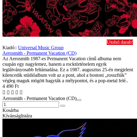
Utolsó darab!
Kiadó::
Universal Music Group
Aerosmith - Permanent Vacation (CD)
Az Aerosmith 1987-es Permanent Vacation című albuma nem
csupán egy nagylemez, hanem a rocktörténelem egyik
leglátványosabb feltámadása. Ez a 1987. augusztus 25-én megjelent
kilencedik stúdióalbum volt az a pont, ahol a bostoni „rosszfiúk”
végleg maguk mögött hagyták a mélypontot, és a pop-metal felé..
4 490 Ft
Aerosmith - Permanent Vacation (CD)
Kosárba
Kívánságlistára