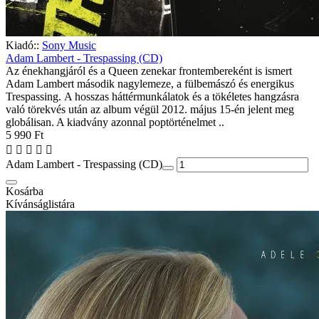
Kiadó::
Sony Music
Adam Lambert - Trespassing (CD)
Az énekhangjáról és a Queen zenekar frontembereként is ismert
Adam Lambert második nagylemeze, a fülbemászó és energikus
Trespassing. A hosszas háttérmunkálatok és a tökéletes hangzásra
való törekvés után az album végül 2012. május 15-én jelent meg
globálisan. A kiadvány azonnal poptörténelmet ..
5 990 Ft
Adam Lambert - Trespassing (CD)
Kosárba
Kívánságlistára