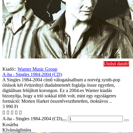
Utolsó darab!
Kiadó::
Warner Music Group
A-ha - Singles 1984-2004 (CD)
A Singles 1984-2004 című válogatásalbum a norvég synth-pop
óriások két évtizednyi diadalmenetét foglalja össze egyetlen,
digitálisan felújított korongon. Ez a 2004-es Warner kiadás
bizonyítja, hogy a trió sokkal több volt, mint egy egyslágeres
formáció: Morten Harket összetéveszthetetlen, ötoktávos ..
3 990 Ft
A-ha - Singles 1984-2004 (CD)
Kosárba
Kívánságlistára