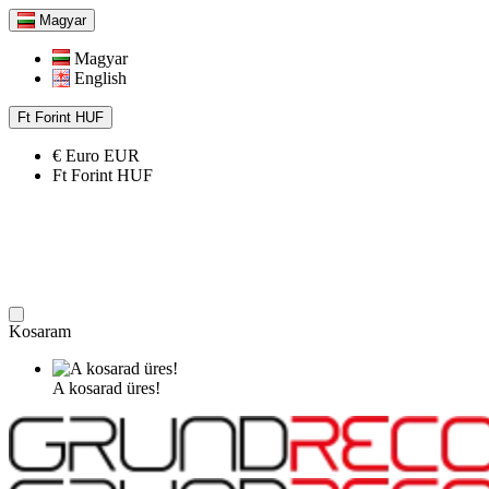
Magyar
Magyar
English
Ft
Forint
HUF
€
Euro
EUR
Ft
Forint
HUF
Kosaram
A kosarad üres!