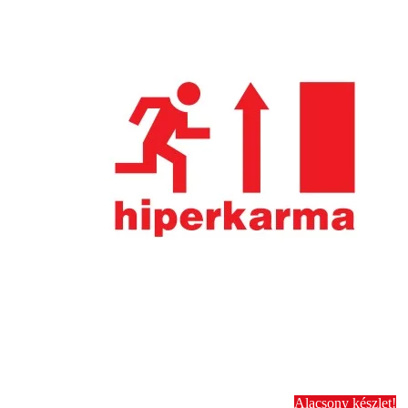
Alacsony készlet!