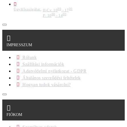
Ügyfélszolgálat:
00
00
H-Cs: 10
- 17
00
00
P: 10
- 14
IMPRESSZUM
Rólunk
Szállítási információk
Adatvédelmi nyilatkozat - GDPR
Általános szerződési feltételek
Hogyan tudok vásárolni?
FIÓKOM