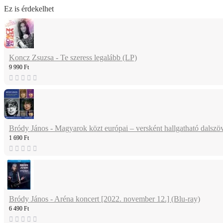
Ez is érdekelhet
Koncz Zsuzsa - Te szeress legalább (LP)
9 990 Ft
Bródy János - Magyarok közt európai – versként hallgatható dalsz
1 690 Ft
Bródy János - Aréna koncert [2022. november 12.] (Blu-ray)
6 490 Ft