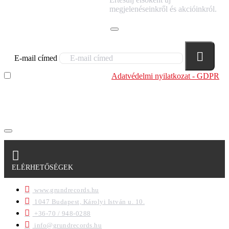
HÍRLEVELÜNKRE!
megjelenéseinkről és akcióinkról.
E-mail címed
Elolvastam és megértettem az
Adatvédelmi nyilatkozat - GDPR
szabályzatban leírtakat. Tudomásul veszem, hogy a
regisztrációkor megadott adataim egy részét anonimizált
formában a cég marketing célokra felhasználja.
ELÉRHETŐSÉGEK
www.grundrecords.hu
1047 Budapest, Károlyi István u. 10.
+36-70 / 948-0288
info@grundrecords.hu