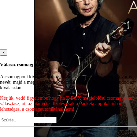
×
Válassz csomagpontot
A csomagpont kiválasztásához írd be az irányítószámot vagy a város
nevét, majd a megjelenő címek közül a megfelelőre kattintva tudod azt
kiválasztani.
Kérjük, vedd figyelembe hogy ha Z-BOX megjelölésű csomagpontot
választasz, ott az utánvétes fizetés csak a Packeta applikációban
lehetséges, a csomagautomatánál nem!