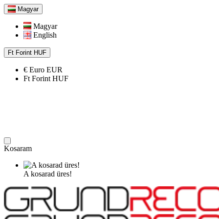
Magyar
Magyar
English
Ft
Forint
HUF
€
Euro
EUR
Ft
Forint
HUF
Kosaram
A kosarad üres!