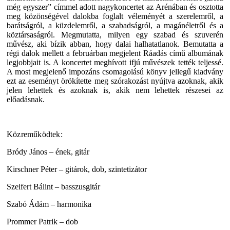
még egyszer” címmel adott nagykoncertet az Arénában és osztotta
meg közönségével dalokba foglalt véleményét a szerelemről, a
barátságról, a küzdelemről, a szabadságról, a magánéletről és a
köztársaságról. Megmutatta, milyen egy szabad és szuverén
művész, aki bízik abban, hogy dalai halhatatlanok. Bemutatta a
régi dalok mellett a februárban megjelent Ráadás című albumának
legjobbjait is. A koncertet meghívott ifjú művészek tették teljessé.
A most megjelenő impozáns csomagolású könyv jellegű kiadvány
ezt az eseményt örökítette meg szórakozást nyújtva azoknak, akik
jelen lehettek és azoknak is, akik nem lehettek részesei az
előadásnak.
Közreműködtek:
Bródy János – ének, gitár
Kirschner Péter – gitárok, dob, szintetizátor
Szeifert Bálint – basszusgitár
Szabó Ádám – harmonika
Prommer Patrik – dob