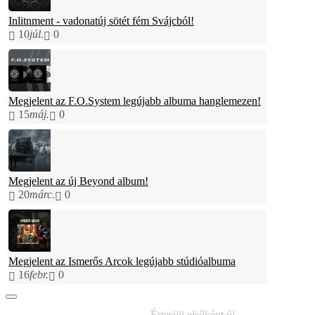
Inlitnment - vadonatúj sötét fém Svájcból!
10
júl.
0
Megjelent az F.O.System legújabb albuma hanglemezen!
15
máj.
0
Megjelent az új Beyond album!
20
márc.
0
Megjelent az Ismerős Arcok legújabb stúdióalbuma
16
febr.
0
IRATKOZZ FEL
Értesülj elsőként új