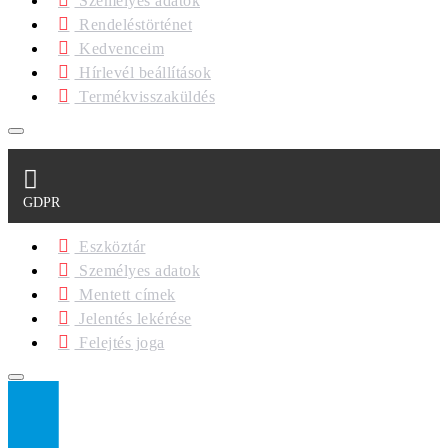
Személyes adatok
Rendeléstörténet
Kedvenceim
Hírlevél beállítások
Termékvisszaküldés
GDPR
Eszköztár
Személyes adatok
Mentett címek
Jelentés lekérése
Felejtés joga