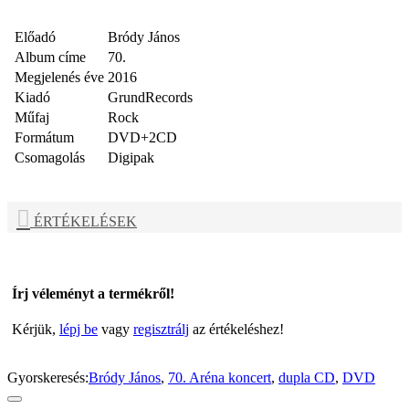
Előadó
Bródy János
Album címe
70.
Megjelenés éve
2016
Kiadó
GrundRecords
Műfaj
Rock
Formátum
DVD+2CD
Csomagolás
Digipak
ÉRTÉKELÉSEK
Írj véleményt a termékről!
Kérjük,
lépj be
vagy
regisztrálj
az értékeléshez!
Gyorskeresés:
Bródy János
,
70. Aréna koncert
,
dupla CD
,
DVD