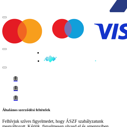
Minden jog fenntartva © 2026
Általános szerződési feltételek
Felhívjuk szíves figyelmedet, hogy
ÁSZF szabályzatunk
megváltozott
. Kérjük, figyelmesen olvasd el és amennyiben