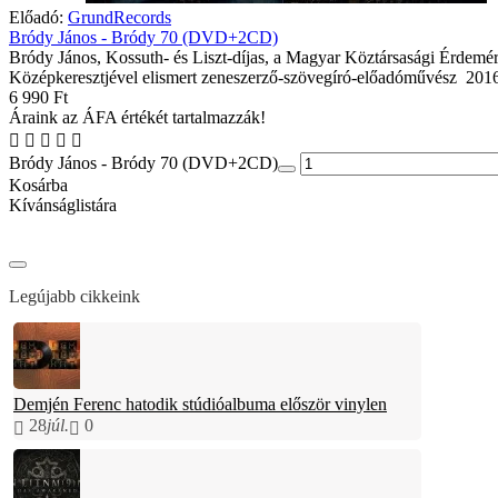
Előadó:
GrundRecords
Bródy János - Bródy 70 (DVD+2CD)
Bródy János, Kossuth- és Liszt-díjas, a Magyar Köztársasági Érdemé
Középkeresztjével elismert zeneszerző-szövegíró-előadóművész 2016 
6 990 Ft
Áraink az ÁFA értékét tartalmazzák!
Bródy János - Bródy 70 (DVD+2CD)
Kosárba
Kívánságlistára
Legújabb cikkeink
Demjén Ferenc hatodik stúdióalbuma először vinylen
28
júl.
0