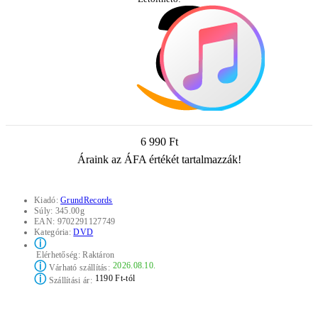
6 990 Ft
Áraink az ÁFA értékét tartalmazzák!
Kiadó:
GrundRecords
Súly:
345.00g
EAN:
9702291127749
Kategória:
DVD
ⓘ
Elérhetőség:
Raktáron
ⓘ
2026.08.10.
Várható szállítás:
ⓘ
1190 Ft-tól
Szállítási ár: