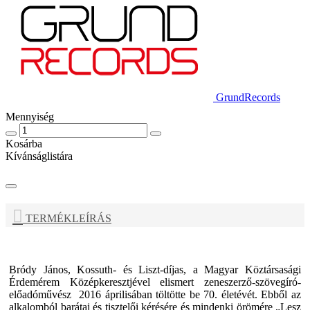
GrundRecords
Mennyiség
Kosárba
Kívánságlistára
TERMÉKLEÍRÁS
Bródy János,
Kossuth- és Liszt-díjas, a Magyar Köztársasági
Érdemérem Középkeresztjével elismert zeneszerző-szövegíró-
előadóművész 2016 áprilisában töltötte be 70. életévét. Ebből az
alkalomból barátai és tisztelői kérésére és mindenki örömére „Lesz