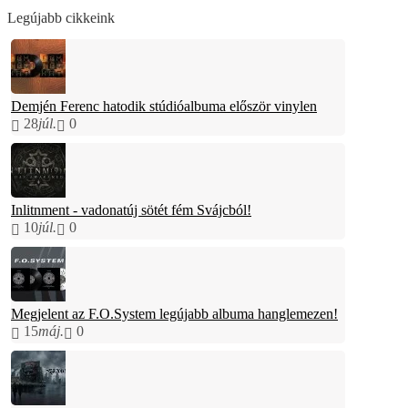
Legújabb cikkeink
Demjén Ferenc hatodik stúdióalbuma először vinylen
28
júl.
0
Inlitnment - vadonatúj sötét fém Svájcból!
10
júl.
0
Megjelent az F.O.System legújabb albuma hanglemezen!
15
máj.
0