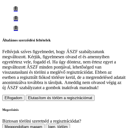
Általános szerződési feltételek
Felhívjuk szíves figyelmedet, hogy
ÁSZF szabályzatunk
megváltozott
. Kérjük, figyelmesen olvasd el és amennyiben
egyetértesz vele, fogadd el. Ha úgy döntesz, nem értesz egyet a
megváltozott ÁSZF minden pontjával, lehetőséged van
visszautasítani és törölni a meglévő regisztrációdat. Ebben az
esetben a regisztrált fiókod törlésre kerül, de a megrendelésed adatait
anonimizálva továbbra is tároljuk.
Ameddig nem olvasod végig az
új ÁSZF szabályzatot a gombok inaktívak maradnak!
Elfogadom
Elutasítom és törlöm a regisztrációmat
Megerősítés
Biztosan törölni szeretnéd a regisztrációdat?
Meggondoltam magam
Igen, törlöm