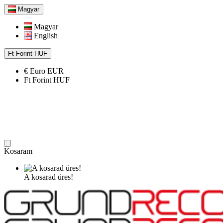
Magyar
Magyar
English
Ft
Forint
HUF
€
Euro
EUR
Ft
Forint
HUF
Kosaram
A kosarad üres!