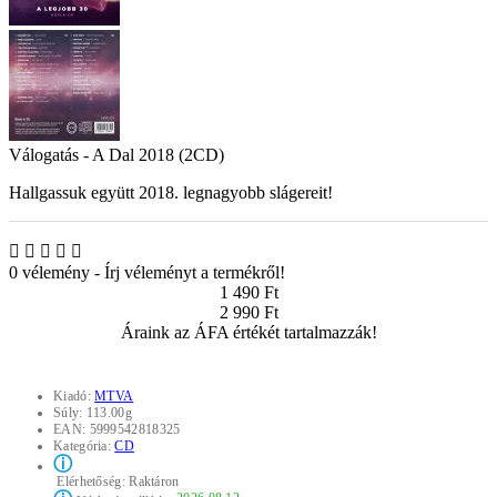
Válogatás - A Dal 2018 (2CD)
Hallgassuk együtt 2018. legnagyobb slágereit!
0 vélemény
-
Írj véleményt a termékről!
1 490 Ft
2 990 Ft
Áraink az ÁFA értékét tartalmazzák!
Kiadó:
MTVA
Súly:
113.00g
EAN:
5999542818325
Kategória:
CD
ⓘ
Elérhetőség:
Raktáron