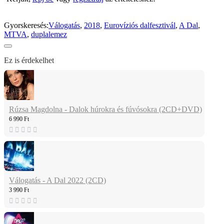
Gyorskeresés:
Válogatás
,
2018
,
Eurovíziós dalfesztivál
,
A Dal
,
MTVA
,
duplalemez
Ez is érdekelhet
Rúzsa Magdolna - Dalok húrokra és fúvósokra (2CD+DVD)
6 990 Ft
Válogatás - A Dal 2022 (2CD)
3 990 Ft