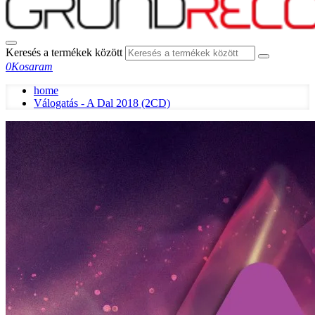
Keresés a termékek között
0
Kosaram
home
Válogatás - A Dal 2018 (2CD)