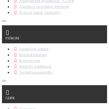
Adatvédelmi nyilatkozat - GDPR
Általános szerződési feltételek
Hogyan tudok vásárolni?
FIÓKOM
Személyes adatok
Rendeléstörténet
Kedvenceim
Hírlevél beállítások
Termékvisszaküldés
GDPR
Eszköztár