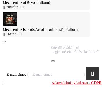
Megjelent az új Beyond album!
20
márc.
0
Megjelent az Ismerős Arcok legújabb stúdióalbuma
16
febr.
0
IRATKOZZ FEL
Értesülj elsőként új
HÍRLEVELÜNKRE!
megjelenéseinkről és akcióinkról.
E-mail címed
Elolvastam és megértettem az
Adatvédelmi nyilatkozat - GDPR
szabályzatban leírtakat. Tudomásul veszem, hogy a
regisztrációkor megadott adataim egy részét anonimizált
formában a cég marketing célokra felhasználja.