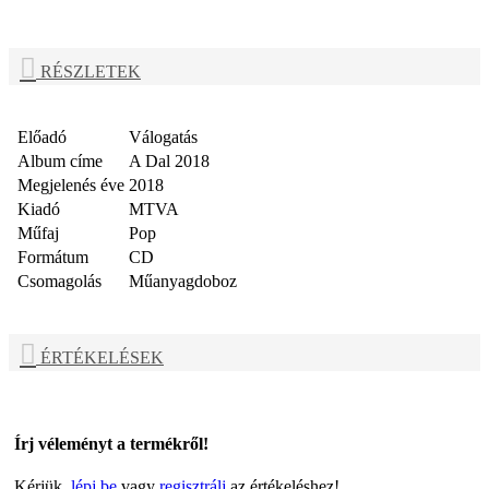
RÉSZLETEK
Előadó
Válogatás
Album címe
A Dal 2018
Megjelenés éve
2018
Kiadó
MTVA
Műfaj
Pop
Formátum
CD
Csomagolás
Műanyagdoboz
ÉRTÉKELÉSEK
Írj véleményt a termékről!
Kérjük,
lépj be
vagy
regisztrálj
az értékeléshez!