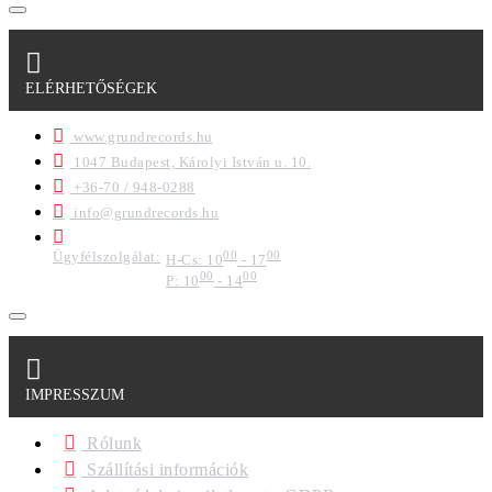
ELÉRHETŐSÉGEK
www.grundrecords.hu
1047 Budapest, Károlyi István u. 10.
+36-70 / 948-0288
info@grundrecords.hu
Ügyfélszolgálat:
00
00
H-Cs: 10
- 17
00
00
P: 10
- 14
IMPRESSZUM
Rólunk
Szállítási információk