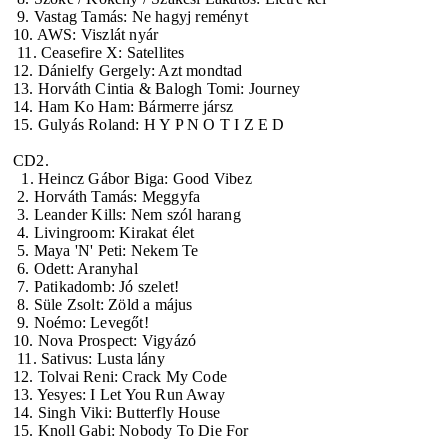
9. Vastag Tamás: Ne hagyj reményt
10. AWS: Viszlát nyár
11. Ceasefire X: Satellites
12. Dánielfy Gergely: Azt mondtad
13. Horváth Cintia & Balogh Tomi: Journey
14. Ham Ko Ham: Bármerre jársz
15. Gulyás Roland: H Y P N O T I Z E D
CD2.
1. Heincz Gábor Biga: Good Vibez
2. Horváth Tamás: Meggyfa
3. Leander Kills: Nem szól harang
4. Livingroom: Kirakat élet
5. Maya 'N' Peti: Nekem Te
6. Odett: Aranyhal
7. Patikadomb: Jó szelet!
8. Süle Zsolt: Zöld a május
9. Noémo: Levegőt!
10. Nova Prospect: Vigyázó
11. Sativus: Lusta lány
12. Tolvai Reni: Crack My Code
13. Yesyes: I Let You Run Away
14. Singh Viki: Butterfly House
15. Knoll Gabi: Nobody To Die For