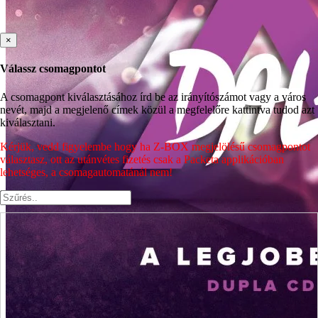
×
Válassz csomagpontot
A csomagpont kiválasztásához írd be az irányítószámot vagy a város
nevét, majd a megjelenő címek közül a megfelelőre kattintva tudod azt
kiválasztani.
Kérjük, vedd figyelembe hogy ha Z-BOX megjelölésű csomagpontot
választasz, ott az utánvétes fizetés csak a Packeta applikációban
lehetséges, a csomagautomatánál nem!