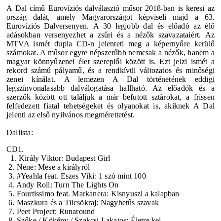
A Dal című Eurovíziós dalválasztó műsor 2018-ban is keresi az
ország dalát, amely Magyarországot képviseli majd a 63.
Eurovíziós Dalversenyen.
A 30 legjobb dal és előadó az élő
adásokban versenyezhet a zsűri és a nézők szavazataiért.
Az
MTVA ismét dupla CD-n jelenteti meg a képernyőre kerülő
számokat. A műsor egyre népszerűbb nemcsak a nézők, hanem a
magyar könnyűzenei élet szereplői között is. Ezt jelzi ismét a
rekord számú pályamű, és a rendkívül változatos és minőségi
zenei kínálat.
A lemezen A Dal történetének eddigi
legszínvonalasabb dalválogatása hallható. Az előadók és a
szerzők között ott találjuk a már befutott sztárokat, a frissen
felfedezett fiatal tehetségeket és olyanokat is, akiknek A Dal
jelenti az első nyilvános megmérettetést.
Dallista:
CD1.
1. Király Viktor: Budapest Girl
2. Nene: Mese a királyról
3. #Yeahla feat. Eszes Viki: 1 szó mint 100
4. Andy Roll: Turn The Lights On
5. Fourtissimo feat. Markanera: Kisnyuszi a kalapban
6. Maszkura és a Tücsökraj: Nagybetűs szavak
7. Peet Project: Runaround
8. Szőke / Kökény / Szakcsi Lakatos: Életre kel