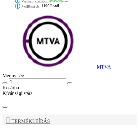
ⓘ
2026.08.12.
Várható szállítás:
ⓘ
1190 Ft-tól
Szállítási ár:
MTVA
Mennyiség
Kosárba
Kívánságlistára
TERMÉKLEÍRÁS