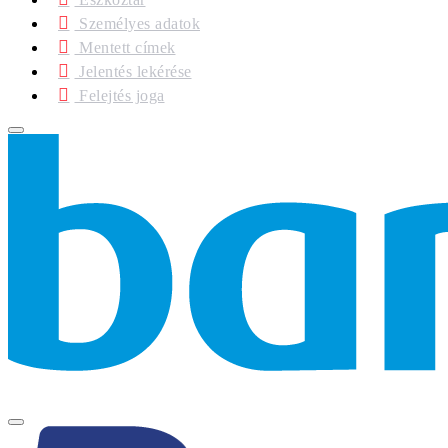
Személyes adatok
Mentett címek
Jelentés lekérése
Felejtés joga