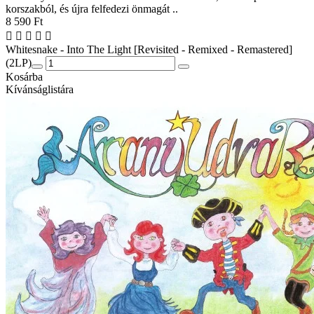
korszakból, és újra felfedezi önmagát ..
8 590 Ft
Whitesnake - Into The Light [Revisited - Remixed - Remastered]
(2LP)
Kosárba
Kívánságlistára