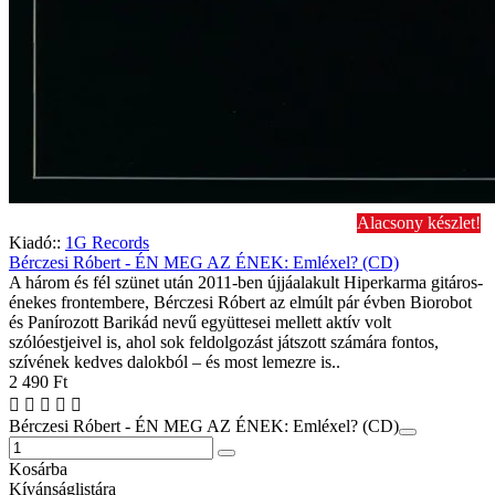
Alacsony készlet!
Kiadó::
1G Records
Bérczesi Róbert - ÉN MEG AZ ÉNEK: Emléxel? (CD)
A három és fél szünet után 2011-ben újjáalakult Hiperkarma gitáros-
énekes frontembere, Bérczesi Róbert az elmúlt pár évben Biorobot
és Panírozott Barikád nevű együttesei mellett aktív volt
szólóestjeivel is, ahol sok feldolgozást játszott számára fontos,
szívének kedves dalokból – és most lemezre is..
2 490 Ft
Bérczesi Róbert - ÉN MEG AZ ÉNEK: Emléxel? (CD)
Kosárba
Kívánságlistára