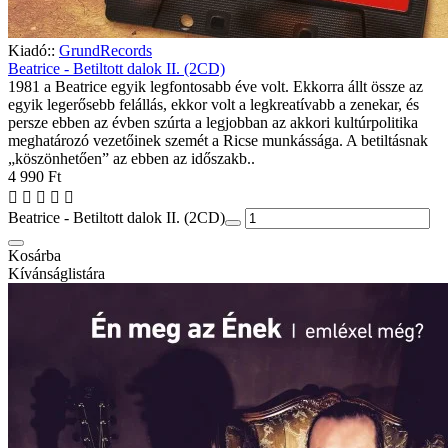
Kiadó::
GrundRecords
Beatrice - Betiltott dalok II. (2CD)
1981 a Beatrice egyik legfontosabb éve volt. Ekkorra állt össze az
egyik legerősebb felállás, ekkor volt a legkreatívabb a zenekar, és
persze ebben az évben szúrta a legjobban az akkori kultúrpolitika
meghatározó vezetőinek szemét a Ricse munkássága. A betiltásnak
„köszönhetően” az ebben az időszakb..
4 990 Ft
Beatrice - Betiltott dalok II. (2CD)
Kosárba
Kívánságlistára