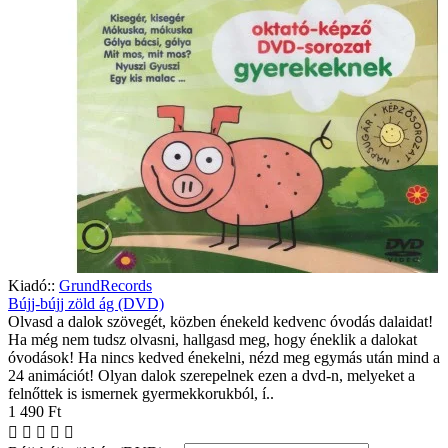
Kiadó::
GrundRecords
Bújj-bújj zöld ág (DVD)
Olvasd a dalok szövegét, közben énekeld kedvenc óvodás dalaidat!
Ha még nem tudsz olvasni, hallgasd meg, hogy éneklik a dalokat
óvodások! Ha nincs kedved énekelni, nézd meg egymás után mind a
24 animációt! Olyan dalok szerepelnek ezen a dvd-n, melyeket a
felnőttek is ismernek gyermekkorukból, í..
1 490 Ft