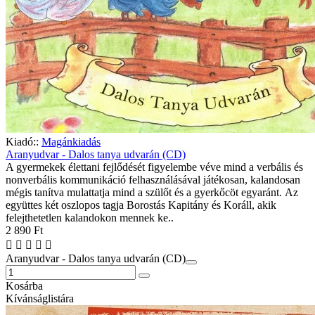
Kiadó::
Magánkiadás
Aranyudvar - Dalos tanya udvarán (CD)
A gyermekek élettani fejlődését figyelembe véve mind a verbális és
nonverbális kommunikáció felhasználásával játékosan, kalandosan
mégis tanítva mulattatja mind a szülőt és a gyerkőcöt egyaránt. Az
együttes két oszlopos tagja Borostás Kapitány és Koráll, akik
felejthetetlen kalandokon mennek ke..
2 890 Ft
Aranyudvar - Dalos tanya udvarán (CD)
Kosárba
Kívánságlistára