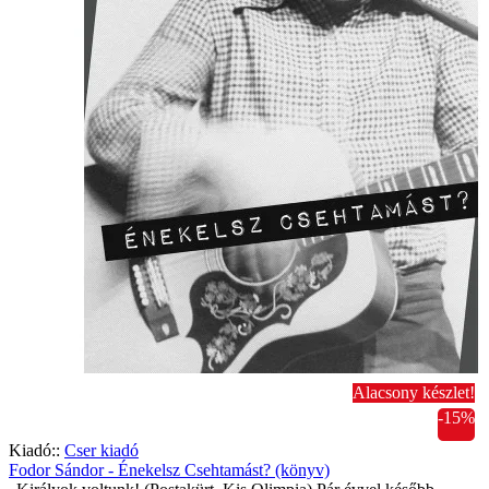
Alacsony készlet!
-15%
Kiadó::
Cser kiadó
Fodor Sándor - Énekelsz Csehtamást? (könyv)