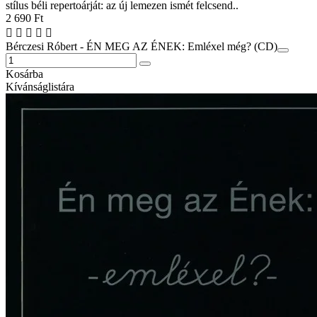
stílus béli repertoárját: az új lemezen ismét felcsend..
2 690 Ft
Bérczesi Róbert - ÉN MEG AZ ÉNEK: Emléxel még? (CD)
Kosárba
Kívánságlistára