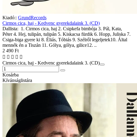
Kiadó::
GrundRecords
Cirmos cica, haj - Kedvenc gyerekdalaink 3. (CD)
Dallista: 1. Cirmos cica, haj 2. Csipkefa bimbója 3. Pál, Kata,
Péter 4. Hej, tulipán, tulipán 5. Kiskacsa fürdik 6. Hopp, Juliska 7.
Csiga-biga gyere ki 8. Éliás, Tóbiás 9. Szélről legeljetek10. Által
mennék én a Tiszán 11. Gólya, gólya, gilice12. ..
2 490 Ft
Cirmos cica, haj - Kedvenc gyerekdalaink 3. (CD)
Kosárba
Kívánságlistára