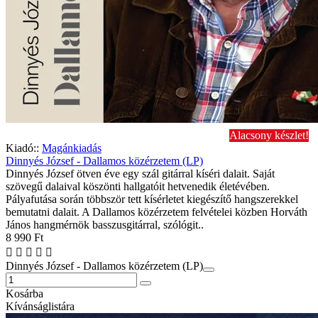
Alacsony készlet!
Kiadó::
Magánkiadás
Dinnyés József - Dallamos közérzetem (LP)
Dinnyés József ötven éve egy szál gitárral kíséri dalait. Saját
szövegű dalaival köszönti hallgatóit hetvenedik életévében.
Pályafutása során többször tett kísérletet kiegészítő hangszerekkel
bemutatni dalait. A Dallamos közérzetem felvételei közben Horváth
János hangmérnök basszusgitárral, szólógit..
8 990 Ft
Dinnyés József - Dallamos közérzetem (LP)
Kosárba
Kívánságlistára