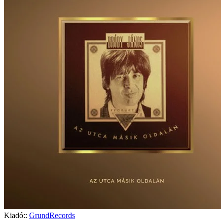
Kiadó::
GrundRecords