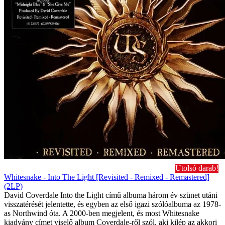
Utolsó darab!
Whitesnake - Into The Light [Revisited - Remixed - Remastered]
(2LP)
David Coverdale Into the Light című albuma három év szünet utáni
visszatérését jelentette, és egyben az első igazi szólóalbuma az 1978-
as Northwind óta. A 2000-ben megjelent, és most Whitesnake
kiadvány címet viselő album Coverdale-ről szól, aki kilép az akkori