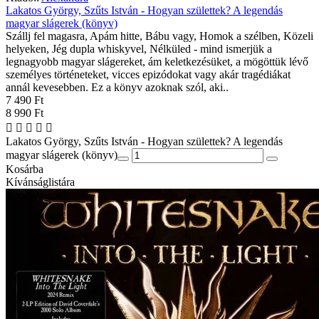
Lakatos György, Szűts István - Hogyan születtek? A legendás
magyar slágerek (könyv)
Szállj fel magasra, Apám hitte, Bábu vagy, Homok a szélben, Közeli
helyeken, Jég dupla whiskyvel, Nélküled - mind ismerjük a
legnagyobb magyar slágereket, ám keletkezésüket, a mögöttük lévő
személyes történeteket, vicces epizódokat vagy akár tragédiákat
annál kevesebben. Ez a könyv azoknak szól, aki..
7 490 Ft
8 990 Ft
Lakatos György, Szűts István - Hogyan születtek? A legendás
magyar slágerek (könyv)
Kosárba
Kívánságlistára