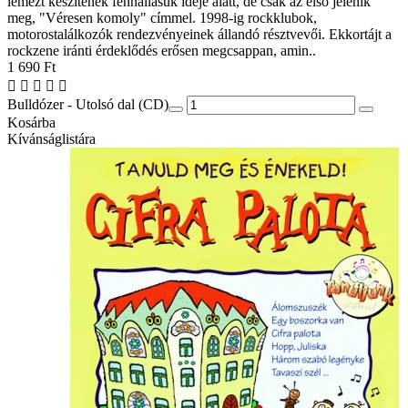
lemezt készítenek fennállásuk ideje alatt, de csak az első jelenik
meg, "Véresen komoly" címmel. 1998-ig rockklubok,
motorostalálkozók rendezvényeinek állandó résztvevői. Ekkortájt a
rockzene iránti érdeklődés erősen megcsappan, amin..
1 690 Ft
Bulldózer - Utolsó dal (CD)
Kosárba
Kívánságlistára