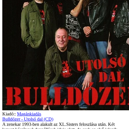
Kiadó::
Magánkiadás
Bulldózer - Utolsó dal (CD)
A zenekar 1993-ben alakult az XL.Sisters feloszlása után. Két