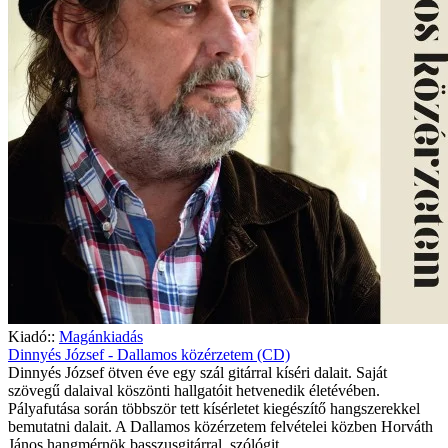
Kiadó::
Magánkiadás
Dinnyés József - Dallamos közérzetem (CD)
Dinnyés József ötven éve egy szál gitárral kíséri dalait. Saját
szövegű dalaival köszönti hallgatóit hetvenedik életévében.
Pályafutása során többször tett kísérletet kiegészítő hangszerekkel
bemutatni dalait. A Dallamos közérzetem felvételei közben Horváth
János hangmérnök basszusgitárral, szólógit..