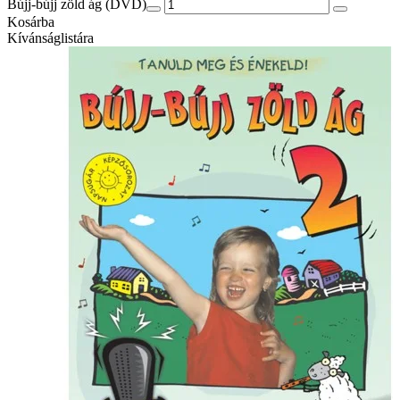
Bújj-bújj zöld ág (DVD)
Kosárba
Kívánságlistára