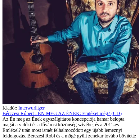
Kiadó::
Interwurlitzer
Bérczesi Róbert - ÉN MEG AZ ÉNEK: Emléxel még? (CD)
Az Én meg az Ének egyszálgitáros koncepciója hamar belopta
magát a vidéki és a fővárosi közönség szívébe, és a 2011-es
Emléxel? után most ismét felhalmozódott egy újabb lemeznyi
feldolgozás. Bérczesi Robi és a mögé gyűlt zenekar tovább bővítette