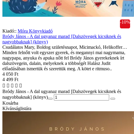
-10%
Kiadó::
Móra Könyvkiadó
Bródy János - A dal ugyanaz marad [Dalszövegek kicsiknek és
nagyobbaknak] (könyv)
Csudálatos Mary, Boldog születésnapot, Micimackó, Helikoffer…
Minden felnőtt volt egyszer gyerek, és megannyi mai nagymama,
nagypapa, anyuka és apuka nőtt fel Bródy János gyerekeknek írt
dalszövegein, dalain, melyeknek a többségét Halász Judit
előadásában ismertük és szerettük meg. A kötet e ritmuso..
4 050 Ft
4 499 Ft
Bródy János - A dal ugyanaz marad [Dalszövegek kicsiknek és
nagyobbaknak] (könyv)
Kosárba
Kívánságlistára