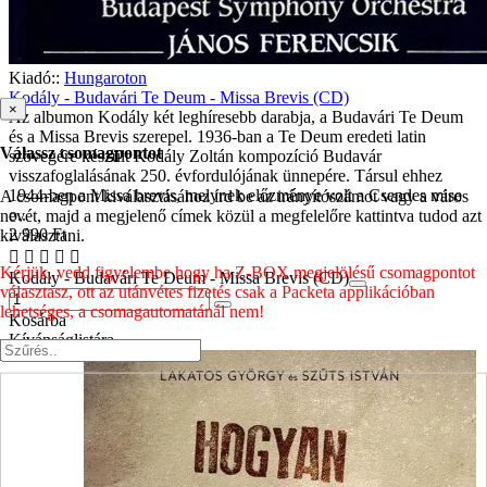
Kiadó::
Hungaroton
Kodály - Budavári Te Deum - Missa Brevis (CD)
×
Az albumon Kodály két leghíresebb darabja, a Budavári Te Deum
és a Missa Brevis szerepel. 1936-ban a Te Deum eredeti latin
Válassz csomagpontot
szövegére készült Kodály Zoltán kompozíció Budavár
visszafoglalásának 250. évfordulójának ünnepére. Társul ehhez
1944-ben a Missa brevis, melynek előzménye volt a Csendes mise
A csomagpont kiválasztásához írd be az irányítószámot vagy a város
o..
nevét, majd a megjelenő címek közül a megfelelőre kattintva tudod azt
2 990 Ft
kiválasztani.
Kérjük, vedd figyelembe hogy ha Z-BOX megjelölésű csomagpontot
Kodály - Budavári Te Deum - Missa Brevis (CD)
választasz, ott az utánvétes fizetés csak a Packeta applikációban
lehetséges, a csomagautomatánál nem!
Kosárba
Kívánságlistára