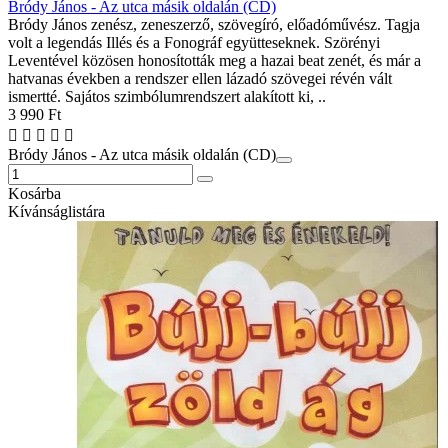
Bródy János - Az utca másik oldalán (CD)
Bródy János zenész, zeneszerző, szövegíró, előadóművész. Tagja
volt a legendás Illés és a Fonográf együtteseknek. Szörényi
Leventével közösen honosították meg a hazai beat zenét, és már a
hatvanas években a rendszer ellen lázadó szövegei révén vált
ismertté. Sajátos szimbólumrendszert alakított ki, ..
3 990 Ft
Bródy János - Az utca másik oldalán (CD)
Kosárba
Kívánságlistára