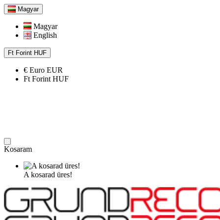
Magyar
Magyar
English
Ft
Forint
HUF
€
Euro
EUR
Ft
Forint
HUF
Kosaram
A kosarad üres!