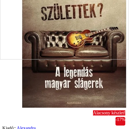
Alacsony készlet!
-17%
Kiadó::
Alexandra