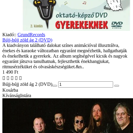
Kiadó::
GrundRecords
Bújj-bújj zöld ág 2 (DVD)
A kiadványon található dalokat színes animációval illusztrálva,
énekes és karaoke változatban egyaránt megnézhetik, hallgathatják
és énekelhetik a gyerekek. Az album segítségével kicsik és nagyok
egyaránt játszva tanulhatnak, fejleszthetik énekhangjukat,
ritmusérzéküket és olvasáskészségüket.&n..
1 490 Ft
Bújj-bújj zöld ág 2 (DVD)
Kosárba
Kívánságlistára