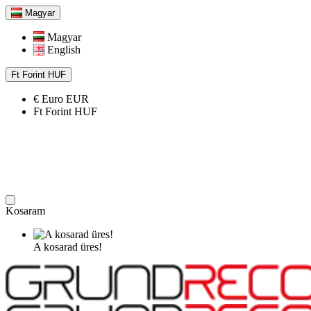
Magyar
Magyar
English
Ft
Forint
HUF
€
Euro
EUR
Ft
Forint
HUF
Kosaram
A kosarad üres!