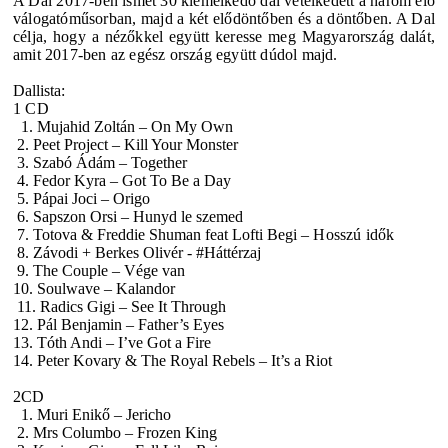
A Dal 2017-ben ismét 30 kiemelkedő dal vetélkedett a három élő
válogatóműsorban, majd a két elődöntőben és a döntőben. A Dal
célja, hogy a nézőkkel együtt keresse meg Magyarország dalát,
amit 2017-ben az egész ország együtt dúdol majd.
Dallista:
1 CD
1. Mujahid Zoltán – On My Own
2. Peet Project – Kill Your Monster
3. Szabó Ádám – Together
4. Fedor Kyra – Got To Be a Day
5. Pápai Joci – Origo
6. Sapszon Orsi – Hunyd le szemed
7. Totova & Freddie Shuman feat Lofti Begi
– Hosszú idők
8. Závodi + Berkes Olivér - #Háttérzaj
9. The Couple – Vége van
10. Soulwave – Kalandor
11. Radics Gigi – See It Through
12. Pál Benjamin – Father’s Eyes
13. Tóth Andi – I’ve Got a Fire
14. Peter Kovary & The Royal Rebels – It’s a Riot
2CD
1. Muri Enikő – Jericho
2. Mrs Columbo – Frozen King