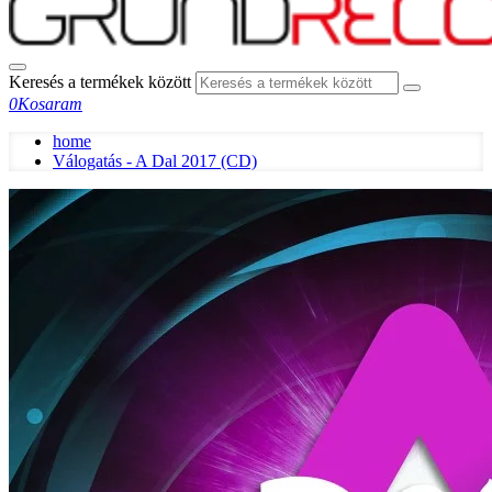
Keresés a termékek között
0
Kosaram
home
Válogatás - A Dal 2017 (CD)