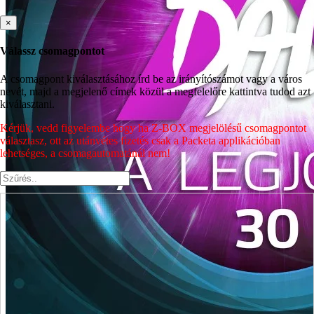
×
Válassz csomagpontot
A csomagpont kiválasztásához írd be az irányítószámot vagy a város
nevét, majd a megjelenő címek közül a megfelelőre kattintva tudod azt
kiválasztani.
Kérjük, vedd figyelembe hogy ha Z-BOX megjelölésű csomagpontot
választasz, ott az utánvétes fizetés csak a Packeta applikációban
lehetséges, a csomagautomatánál nem!