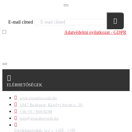
E-mail címed
Elolvastam és megértettem az
Adatvédelmi nyilatkozat - GDPR
szabályzatban leírtakat. Tudomásul veszem, hogy a
regisztrációkor megadott adataim egy részét anonimizált
formában a cég marketing célokra felhasználja.
ELÉRHETŐSÉGEK
www.grundrecords.hu
1047 Budapest, Károlyi István u. 10.
+36-70 / 948-0288
info@grundrecords.hu
Ügyfélszolgálat:
00
00
H-Cs: 10
- 17