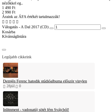
nézőkkel eg..
1 490 Ft
2 990 Ft
Áraink az ÁFA értékét tartalmazzák!
Válogatás - A Dal 2017 (CD)
Kosárba
Kívánságlistára
Legújabb cikkeink
Demjén Ferenc hatodik stúdióalbuma először vinylen
28
júl.
0
Inlitnment - vadonatúj sötét fém Svájcból!