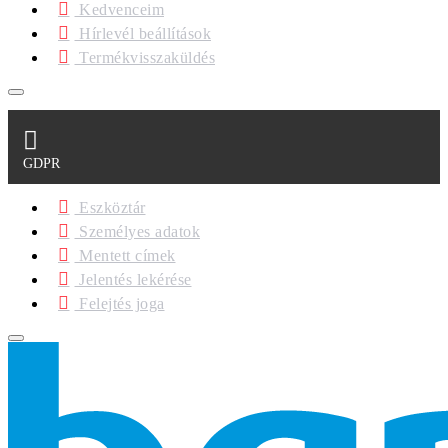
Kedvenceim
Hírlevél beállítások
Termékvisszaküldés
GDPR
Eszköztár
Személyes adatok
Mentett címek
Jelentés lekérése
Felejtés joga