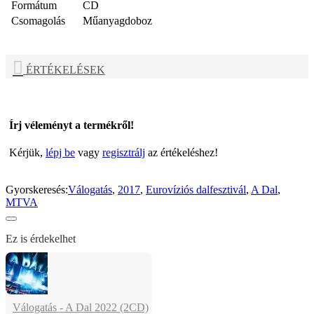
Formátum
CD
Csomagolás
Műanyagdoboz
ÉRTÉKELÉSEK
Írj véleményt a termékről!
Kérjük,
lépj be
vagy
regisztrálj
az értékeléshez!
Gyorskeresés:
Válogatás
,
2017
,
Eurovíziós dalfesztivál
,
A Dal
,
MTVA
Ez is érdekelhet
Válogatás - A Dal 2022 (2CD)