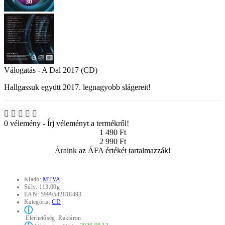
Válogatás - A Dal 2017 (CD)
Hallgassuk együtt 2017. legnagyobb slágereit!
0 vélemény
-
Írj véleményt a termékről!
1 490 Ft
2 990 Ft
Áraink az ÁFA értékét tartalmazzák!
Kiadó:
MTVA
Súly:
113.00g
EAN:
5999542818493
Kategória:
CD
ⓘ
Elérhetőség:
Raktáron