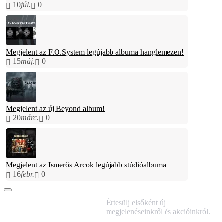
10
júl.
0
Megjelent az F.O.System legújabb albuma hanglemezen!
15
máj.
0
Megjelent az új Beyond album!
20
márc.
0
Megjelent az Ismerős Arcok legújabb stúdióalbuma
16
febr.
0
IRATKOZZ FEL
Értesülj elsőként új
HÍRLEVELÜNKRE!
megjelenéseinkről és akcióinkról.