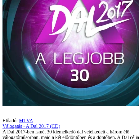
Előadó:
MTVA
Válogatás - A Dal 2017 (CD)
A Dal 2017-ben ismét 30 kiemelkedő dal vetélkedett a három élő
válogatóműsorban, majd a két elődöntőben és a döntőben. A Dal célja