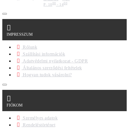
00
00
P: 10
- 14
IMPRESSZUM
Rólunk
Szállítási információk
Adatvédelmi nyilatkozat - GDPR
Általános szerződési feltételek
Hogyan tudok vásárolni?
FIÓKOM
Személyes adatok
Rendeléstörténet