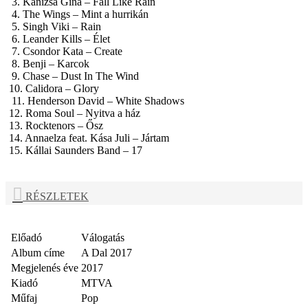
3. Kanizsa Gina – Fall Like Rain
4. The Wings – Mint a hurrikán
5. Singh Viki – Rain
6. Leander Kills – Élet
7. Csondor Kata – Create
8. Benji – Karcok
9. Chase – Dust In The Wind
10. Calidora – Glory
11. Henderson David – White Shadows
12. Roma Soul – Nyitva a ház
13. Rocktenors – Ősz
14. Annaelza feat. Kása Juli – Jártam
15. Kállai Saunders Band – 17
RÉSZLETEK
Előadó
Válogatás
Album címe
A Dal 2017
Megjelenés éve
2017
Kiadó
MTVA
Műfaj
Pop