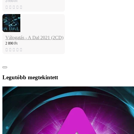
2 990 Ft
Válogatás - A Dal 2021 (2CD)
2 890 Ft
Legutóbb megtekintett