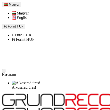
Magyar
Magyar
English
Ft
Forint
HUF
€
Euro
EUR
Ft
Forint
HUF
Kosaram
A kosarad üres!