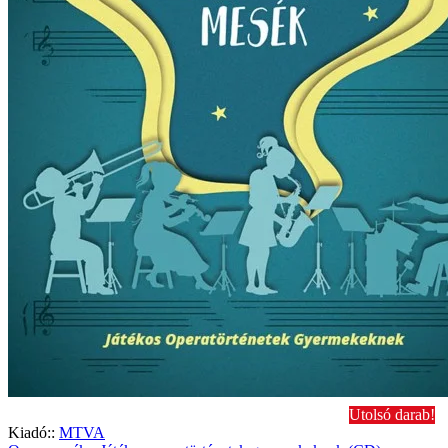
Utolsó darab!
Kiadó::
MTVA