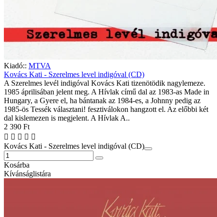
Kiadó::
MTVA
Kovács Kati - Szerelmes level indigóval (CD)
A Szerelmes levél indigóval Kovács Kati tizenötödik nagylemeze.
1985 áprilisában jelent meg. A Hívlak című dal az 1983-as Made in
Hungary, a Gyere el, ha bántanak az 1984-es, a Johnny pedig az
1985-ös Tessék választani! fesztiválokon hangzott el. Az előbbi két
dal kislemezen is megjelent. A Hívlak A..
2 390 Ft
Kovács Kati - Szerelmes level indigóval (CD)
Kosárba
Kívánságlistára