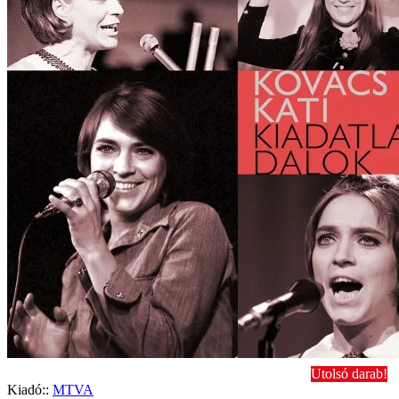
Utolsó darab!
Kiadó::
MTVA