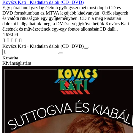
Kovács Kati - Kiadatlan dalok (CD+DVD)
Egy páratlanul gazdag életmű gyöngyszemei most dupla CD és
DVD formátumban az MTVA legújabb kiadványán! Örök slágerek
és valódi ritkaságok egy gyűjteményben. CD-n a még kiadatlan
dalokat hallgathatjuk meg, a DVD-n végigkövethetjük Kovács Kati
életének és művészetének egy-egy fontos állomásánCD dalli..
4 990 Ft
Kovács Kati - Kiadatlan dalok (CD+DVD)
Kosárba
Kívánságlistára