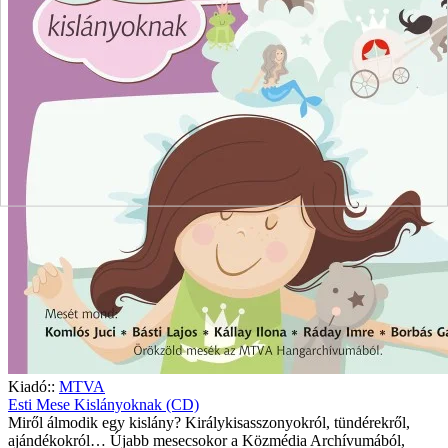
Kiadó::
MTVA
Esti Mese Kislányoknak (CD)
Miről álmodik egy kislány? Királykisasszonyokról, tündérekről,
ajándékokról… Újabb mesecsokor a Közmédia Archívumából,