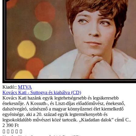
Kiadó::
MTVA
Kovács Kati - Suttogva és kiabálva (CD)
Kovács Kati hazánk egyik legtehetségesebb és legsikeresebb
énekesnője. A Kossuth-, és Liszt-díjas előadóművész, énekesnő,
dalszövegíró, színésznő a magyar könnyűzenei élet kiemelkedő
egyénisége, aki a 20. század egyik legtermékenyebb és
legsokoldalúbb művészei közé tartozik. „Kiadatlan dalok” című C..
2 390 Ft