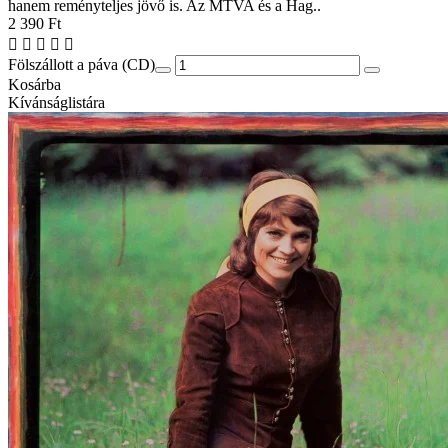
hanem reményteljes jövő is. Az MTVA és a Hag..
2 390 Ft
Fölszállott a páva (CD)
Kosárba
Kívánságlistára