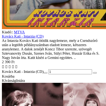
Kiadó::
MTVA
Kovács Kati - Intarzia (CD)
Az Intarzia Kovács Kati ötödik nagylemeze, mely a Csendszóró
után a legtöbb példányszámban eladott lemeze, kétszeres
aranylemez. A dalok zenéjét Koncz Tibor szerezte, szövegét
Sztevanovity Dusán, Szenes Iván, Sülyi Péter, Huszár Erika és S.
Nagy István írta. Katit kíséri a Gemini együttes. ..
2 390 Ft
Kovács Kati - Intarzia (CD)
Kosárba
Kívánságlistára