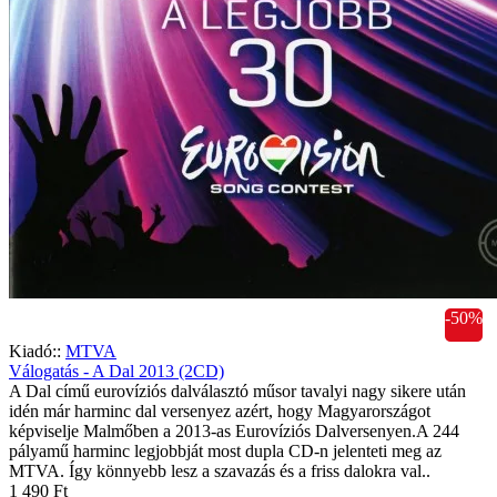
-50%
Kiadó::
MTVA
Válogatás - A Dal 2013 (2CD)
A Dal című eurovíziós dalválasztó műsor tavalyi nagy sikere után
idén már harminc dal versenyez azért, hogy Magyarországot
képviselje Malmőben a 2013-as Eurovíziós Dalversenyen.A 244
pályamű harminc legjobbját most dupla CD-n jelenteti meg az
MTVA. Így könnyebb lesz a szavazás és a friss dalokra val..
1 490 Ft