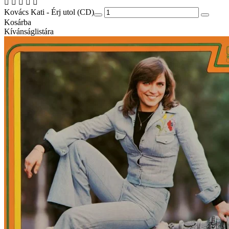
Kovács Kati - Érj utol (CD)
Kosárba
Kívánságlistára