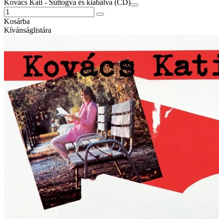
Kovács Kati - Suttogva és kiabálva (CD)
Kosárba
Kívánságlistára