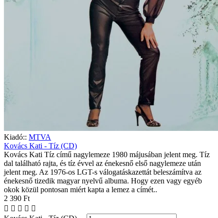
Kiadó::
MTVA
Kovács Kati - Tíz (CD)
Kovács Kati Tíz című nagylemeze 1980 májusában jelent meg. Tíz
dal található rajta, és tíz évvel az énekesnő első nagylemeze után
jelent meg. Az 1976-os LGT-s válogatáskazettát beleszámítva az
énekesnő tizedik magyar nyelvű albuma. Hogy ezen vagy egyéb
okok közül pontosan miért kapta a lemez a címét..
2 390 Ft