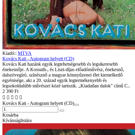
Kiadó::
MTVA
Kovács Kati - Autogram helyett (CD)
Kovács Kati hazánk egyik legtehetségesebb és legsikeresebb
énekesnője. A Kossuth-, és Liszt-díjas előadóművész, énekesnő,
dalszövegíró, színésznő a magyar könnyűzenei élet kiemelkedő
egyénisége, aki a 20. század egyik legtermékenyebb és
legsokoldalúbb művészei közé tartozik. „Kiadatlan dalok” című C..
2 390 Ft
Kovács Kati - Autogram helyett (CD)
Kosárba
Kívánságlistára