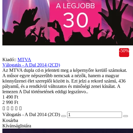
-50%
Kiadó::
MTVA
Válogatás - A Dal 2014 (2CD)
Az MTVA dupla cd-n jelenteti meg a képernyőre kerülő számokat.
A műsor egyre népszerűbb nemcsak a nézők, hanem a magyar
könnyűzenei élet szereplői között is. Ezt jelzi a rekord számú, 436
pályamű, és a rendkívül változatos és minőségi zenei kínálat. A
lemezen A Dal történetének eddigi legszínvo..
1 490 Ft
2 990 Ft
Válogatás - A Dal 2014 (2CD)
Kosárba
Kívánságlistára