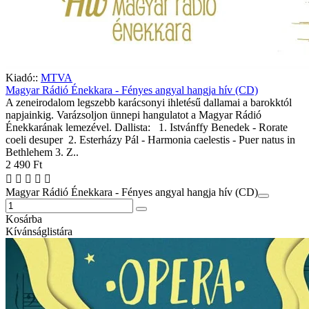
Kiadó::
MTVA
Magyar Rádió Énekkara - Fényes angyal hangja hív (CD)
A zeneirodalom legszebb karácsonyi ihletésű dallamai a barokktól
napjainkig. Varázsoljon ünnepi hangulatot a Magyar Rádió
Énekkarának lemezével. Dallista: 1. Istvánffy Benedek - Rorate
coeli desuper 2. Esterházy Pál - Harmonia caelestis - Puer natus in
Bethlehem 3. Z..
2 490 Ft
Magyar Rádió Énekkara - Fényes angyal hangja hív (CD)
Kosárba
Kívánságlistára