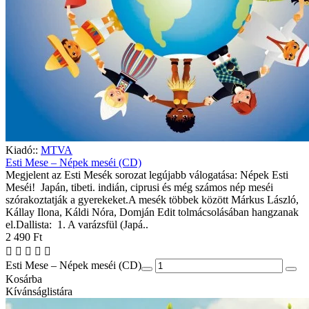
Kiadó::
MTVA
Esti Mese – Népek meséi (CD)
Megjelent az Esti Mesék sorozat legújabb válogatása: Népek Esti
Meséi! Japán, tibeti. indián, ciprusi és még számos nép meséi
szórakoztatják a gyerekeket.A mesék többek között Márkus László,
Kállay Ilona, Káldi Nóra, Domján Edit tolmácsolásában hangzanak
el.Dallista: 1. A varázsfül (Japá..
2 490 Ft
Esti Mese – Népek meséi (CD)
Kosárba
Kívánságlistára