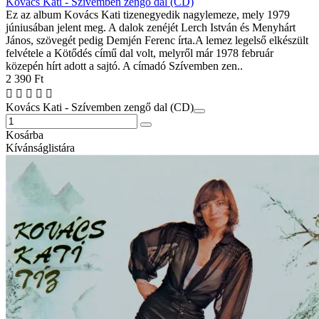
Kovács Kati - Szívemben zengő dal (CD)
Ez az album Kovács Kati tizenegyedik nagylemeze, mely 1979
júniusában jelent meg. A dalok zenéjét Lerch István és Menyhárt
János, szövegét pedig Demjén Ferenc írta.A lemez legelső elkészült
felvétele a Kötődés című dal volt, melyről már 1978 február
közepén hírt adott a sajtó. A címadó Szívemben zen..
2 390 Ft
Kovács Kati - Szívemben zengő dal (CD)
Kosárba
Kívánságlistára