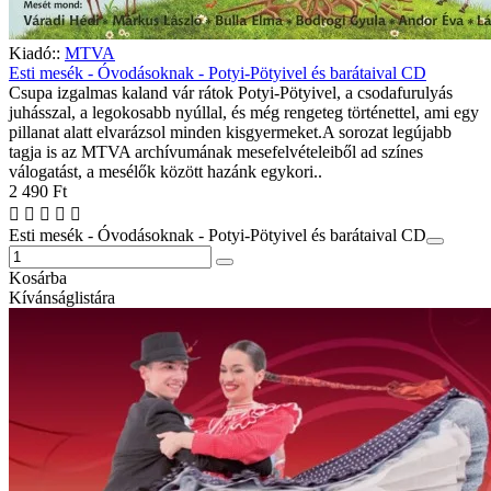
Kiadó::
MTVA
Esti mesék - Óvodásoknak - Potyi-Pötyivel és barátaival CD
Csupa izgalmas kaland vár rátok Potyi-Pötyivel, a csodafurulyás
juhásszal, a legokosabb nyúllal, és még rengeteg történettel, ami egy
pillanat alatt elvarázsol minden kisgyermeket.A sorozat legújabb
tagja is az MTVA archívumának mesefelvételeiből ad színes
válogatást, a mesélők között hazánk egykori..
2 490 Ft
Esti mesék - Óvodásoknak - Potyi-Pötyivel és barátaival CD
Kosárba
Kívánságlistára