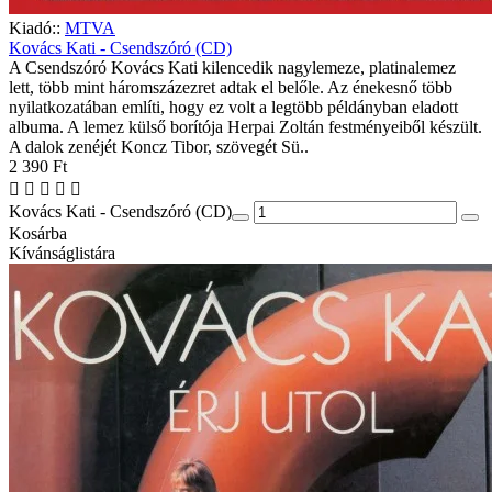
Kiadó::
MTVA
Kovács Kati - Csendszóró (CD)
A Csendszóró Kovács Kati kilencedik nagylemeze, platinalemez
lett, több mint háromszázezret adtak el belőle. Az énekesnő több
nyilatkozatában említi, hogy ez volt a legtöbb példányban eladott
albuma. A lemez külső borítója Herpai Zoltán festményeiből készült.
A dalok zenéjét Koncz Tibor, szövegét Sü..
2 390 Ft
Kovács Kati - Csendszóró (CD)
Kosárba
Kívánságlistára