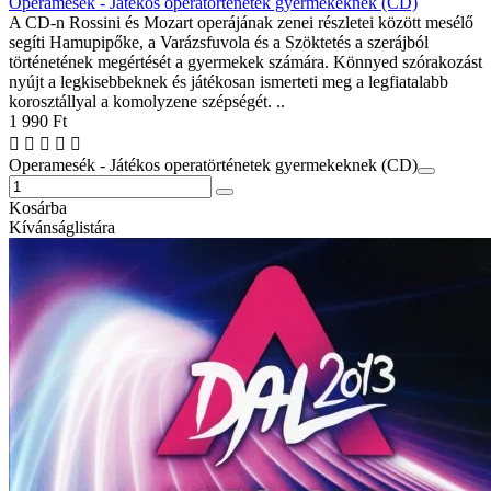
Operamesék - Játékos operatörténetek gyermekeknek (CD)
A CD-n Rossini és Mozart operájának zenei részletei között mesélő
segíti Hamupipőke, a Varázsfuvola és a Szöktetés a szerájból
történetének megértését a gyermekek számára. Könnyed szórakozást
nyújt a legkisebbeknek és játékosan ismerteti meg a legfiatalabb
korosztállyal a komolyzene szépségét. ..
1 990 Ft
Operamesék - Játékos operatörténetek gyermekeknek (CD)
Kosárba
Kívánságlistára