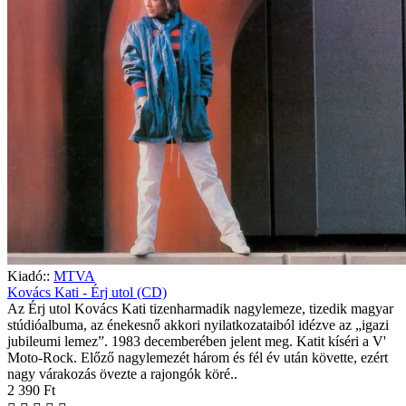
Kiadó::
MTVA
Kovács Kati - Érj utol (CD)
Az Érj utol Kovács Kati tizenharmadik nagylemeze, tizedik magyar
stúdióalbuma, az énekesnő akkori nyilatkozataiból idézve az „igazi
jubileumi lemez”. 1983 decemberében jelent meg. Katit kíséri a V'
Moto-Rock. Előző nagylemezét három és fél év után követte, ezért
nagy várakozás övezte a rajongók köré..
2 390 Ft