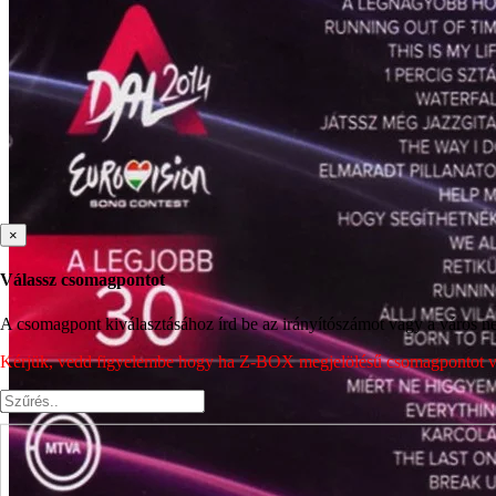
×
Válassz csomagpontot
A csomagpont kiválasztásához írd be az irányítószámot vagy a város nev
Kérjük, vedd figyelembe hogy ha Z-BOX megjelölésű csomagpontot vála