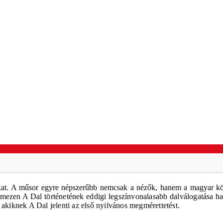
t. A műsor egyre népszerűbb nemcsak a nézők, hanem a magyar könnyű
mezen A Dal történetének eddigi legszínvonalasabb dalválogatása hall
is, akiknek A Dal jelenti az első nyilvános megmérettetést.