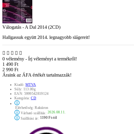
Válogatás - A Dal 2014 (2CD)
Hallgassuk együtt 2014. legnagyobb slágereit!
0 vélemény
-
Írj véleményt a termékről!
1 490 Ft
2 990 Ft
Áraink az ÁFA értékét tartalmazzák!
Kiadó:
MTVA
Súly:
113.00g
EAN:
5999542819124
Kategória:
CD
ⓘ
Elérhetőség:
Raktáron
ⓘ
2026.08.11.
Várható szállítás:
ⓘ
1190 Ft-tól
Szállítási ár: