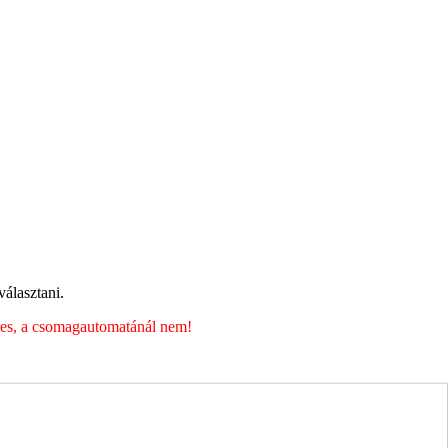
álasztani.
éges, a csomagautomatánál nem!