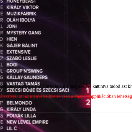
ét, majd a megjelenő címek közül a megfelelőre kattintva tudod azt kiv
sztasz, ott az utánvétes fizetés csak a Packeta applikációban lehets