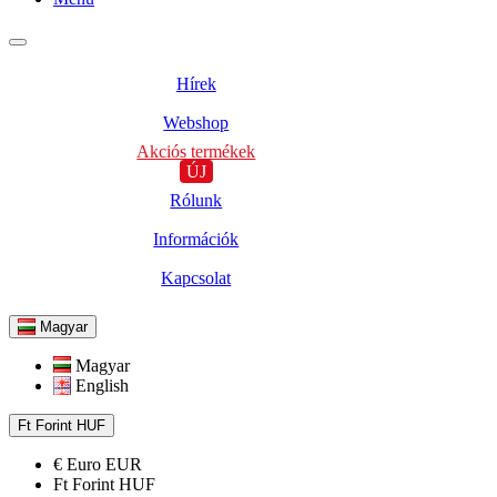
Hírek
Webshop
Akciós termékek
ÚJ
Rólunk
Információk
Kapcsolat
Magyar
Magyar
English
Ft
Forint
HUF
€
Euro
EUR
Ft
Forint
HUF