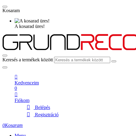
Kosaram
A kosarad üres!
Keresés a termékek között
Kedvenceim
0
Fiókom
Belépés
Regisztráció
0
Kosaram
Menu