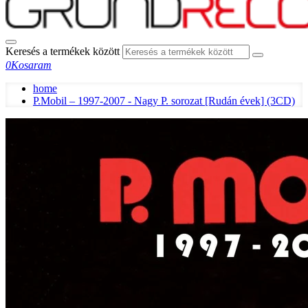
Keresés a termékek között
0
Kosaram
home
P.Mobil – 1997-2007 - Nagy P. sorozat [Rudán évek] (3CD)