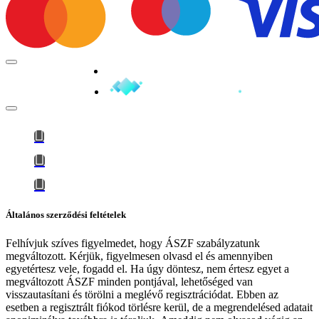
Minden jog fenntartva © 2026
Általános szerződési feltételek
Felhívjuk szíves figyelmedet, hogy
ÁSZF szabályzatunk
megváltozott
. Kérjük, figyelmesen olvasd el és amennyiben
egyetértesz vele, fogadd el. Ha úgy döntesz, nem értesz egyet a
megváltozott ÁSZF minden pontjával, lehetőséged van
visszautasítani és törölni a meglévő regisztrációdat. Ebben az
esetben a regisztrált fiókod törlésre kerül, de a megrendelésed adatait