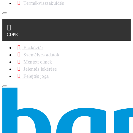
Termékvisszaküldés
GDPR
Eszköztár
Személyes adatok
Mentett címek
Jelentés lekérése
Felejtés joga