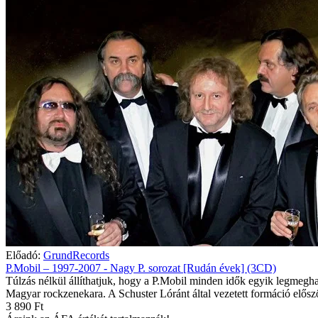
Előadó:
GrundRecords
P.Mobil – 1997-2007 - Nagy P. sorozat [Rudán évek] (3CD)
Túlzás nélkül állíthatjuk, hogy a P.Mobil minden idők egyik legmegh
Magyar rockzenekara. A Schuster Lóránt által vezetett formáció elősz
3 890 Ft