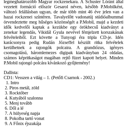
legmeghatározóbb Magyar rockzenekara. A Schuster Lóránt által
vezetett formáció először Gesarol néven, később P.Mobilként,
változó felállásban ugyan, de már több mint 46 éve jelen van a
hazai rockzenei színtéren. Tavalyelőtt vadonatúj stúdióalbummal
örvendeztette meg hűséges közönségét a P.Mobil, majd a kezdeti
idők kedvelői kaptak a kezükbe egy örökbecsű kiadványt a
zenekar legendás, Vikidál Gyula nevével fémjelzett korszakának
felvételeiből. Ezt követte a Tunyogi éra tripla CD-je. Idén
karácsonyra pedig Rudán Józseffel készült ritka felvételek
kerülhetnek a rajongók polcaira. A grandiózus, igényes
csomagolású, háromlemezes digipak kiadványban 24 oldalas,
számos képritkaságot magában rejtő füzet kapott helyet. Minden
P.Mobil rajongó polcára kívánkozó gyűjtemény!
Dallista:
CD1:
Vesszen a világ – 1. (Petőfi Csarnok - 2002.)
1. Intro
2. Piros metál, zöld
3. Rocktóber
4. Kutyából szalonna
5. Menj tovább
6. Dől a lé
7. A hülyeség napja
8. Pokolba tartó vonat
9. A Főnix éjszakája