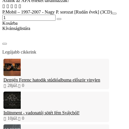
Áraink az ÁFA értékét tartalmazzák!
P.Mobil – 1997-2007 - Nagy P. sorozat [Rudán évek] (3CD)
Kosárba
Kívánságlistára
Legújabb cikkeink
Demjén Ferenc hatodik stúdióalbuma először vinylen
28
júl.
0
Inlitnment - vadonatúj sötét fém Svájcból!
10
júl.
0