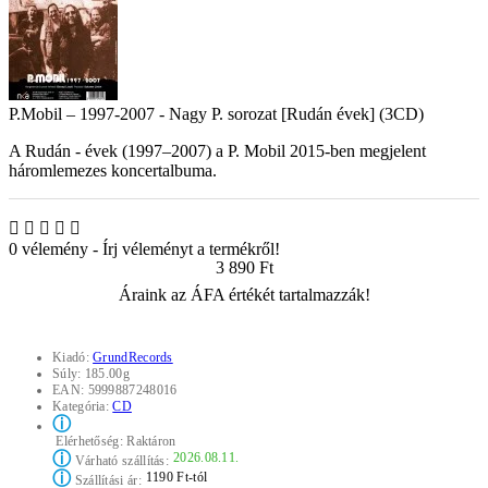
P.Mobil – 1997-2007 - Nagy P. sorozat [Rudán évek] (3CD)
A Rudán - évek (1997–2007) a P. Mobil 2015-ben megjelent
háromlemezes koncertalbuma.
0 vélemény
-
Írj véleményt a termékről!
3 890 Ft
Áraink az ÁFA értékét tartalmazzák!
Kiadó:
GrundRecords
Súly:
185.00g
EAN:
5999887248016
Kategória:
CD
ⓘ
Elérhetőség:
Raktáron
ⓘ
2026.08.11.
Várható szállítás:
ⓘ
1190 Ft-tól
Szállítási ár: