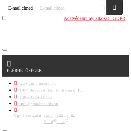
E-mail címed
Elolvastam és megértettem az
Adatvédelmi nyilatkozat - GDPR
szabályzatban leírtakat. Tudomásul veszem, hogy a
regisztrációkor megadott adataim egy részét anonimizált
formában a cég marketing célokra felhasználja.
ELÉRHETŐSÉGEK
www.grundrecords.hu
1047 Budapest, Károlyi István u. 10.
+36-70 / 948-0288
info@grundrecords.hu
Ügyfélszolgálat:
00
00
H-Cs: 10
- 17
00
00
P: 10
- 14