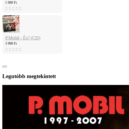
1 990 Ft
P.Mobil - És? (CD)
3 990 Ft
Legutóbb megtekintett