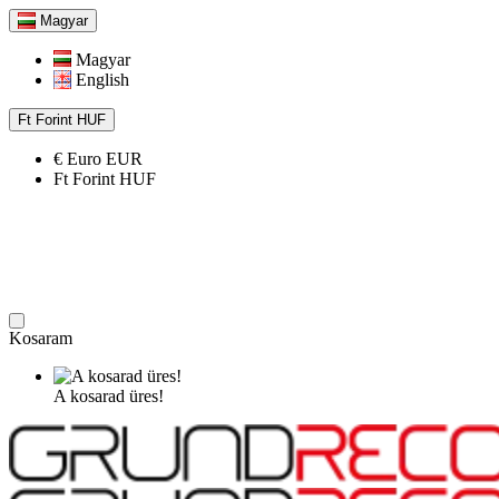
Magyar
Magyar
English
Ft
Forint
HUF
€
Euro
EUR
Ft
Forint
HUF
Kosaram
A kosarad üres!