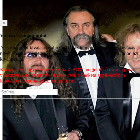
×
Válassz csomagpontot
A csomagpont kiválasztásához írd be az irányítószámot vagy a város
nevét, majd a megjelenő címek közül a megfelelőre kattintva tudod azt
kiválasztani.
Kérjük, vedd figyelembe hogy ha Z-BOX megjelölésű csomagpontot
választasz, ott az utánvétes fizetés csak a Packeta applikációban
lehetséges, a csomagautomatánál nem!