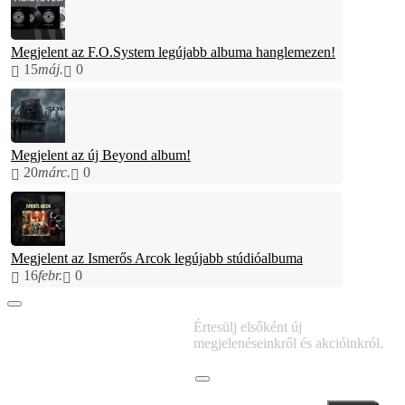
Megjelent az F.O.System legújabb albuma hanglemezen!
15
máj.
0
Megjelent az új Beyond album!
20
márc.
0
Megjelent az Ismerős Arcok legújabb stúdióalbuma
16
febr.
0
IRATKOZZ FEL
Értesülj elsőként új
HÍRLEVELÜNKRE!
megjelenéseinkről és akcióinkról.