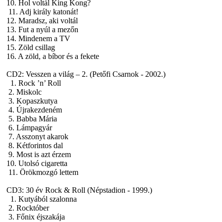
10. Hol voltál King Kong?
11. Adj király katonát!
12. Maradsz, aki voltál
13. Fut a nyúl a mezőn
14. Mindenem a TV
15. Zöld csillag
16. A zöld, a bíbor és a fekete
CD2:
Vesszen a világ – 2. (Petőfi Csarnok - 2002.)
1. Rock ’n’ Roll
2. Miskolc
3. Kopaszkutya
4. Újrakezdeném
5. Babba Mária
6. Lámpagyár
7. Asszonyt akarok
8. Kétforintos dal
9. Most is azt érzem
10. Utolsó cigaretta
11. Örökmozgó lettem
CD3:
30 év Rock & Roll (Népstadion - 1999.)
1. Kutyából szalonna
2. Rocktóber
3. Főnix éjszakája