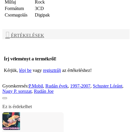
Műfaj
Rock
Formátum
3CD
Csomagolás
Digipak
ÉRTÉKELÉSEK
Írj véleményt a termékről!
Kérjük,
lépj be
vagy
regisztrálj
az értékeléshez!
Gyorskeresés:
P.Mobil
,
Rudán évek
,
1997-2007
,
Schuster Lóránt
,
Nagy P. sorozat
,
Rudán Joe
Ez is érdekelhet