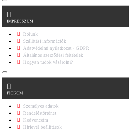
IMPRESSZUM
Rólunk
Szállítási információk
Adatvédelmi nyilatkozat - GDPR
Általános szerződési feltételek
Hogyan tudok vásárolni?
FIÓKOM
Személyes adatok
Rendeléstörténet
Kedvenceim
Hírlevél beállítások