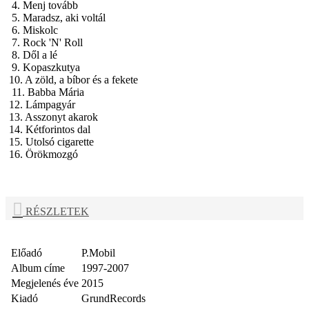
4. Menj tovább
5. Maradsz, aki voltál
6. Miskolc
7. Rock 'N' Roll
8. Dől a lé
9. Kopaszkutya
10. A zöld, a bíbor és a fekete
11. Babba Mária
12. Lámpagyár
13. Asszonyt akarok
14. Kétforintos dal
15. Utolsó cigarette
16. Örökmozgó
RÉSZLETEK
Előadó
P.Mobil
Album címe
1997-2007
Megjelenés éve
2015
Kiadó
GrundRecords