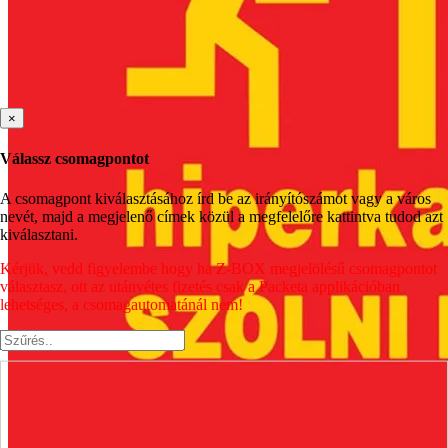
×
Válassz csomagpontot
A csomagpont kiválasztásához írd be az irányítószámot vagy a város
nevét, majd a megjelenő címek közül a megfelelőre kattintva tudod azt
kiválasztani.
Kérjük, vedd figyelembe hogy ha Z-BOX megjelölésű csomagpontot
választasz, ott az utánvétes fizetés csak a Packeta applikációban
lehetséges, a csomagautomatánál nem!