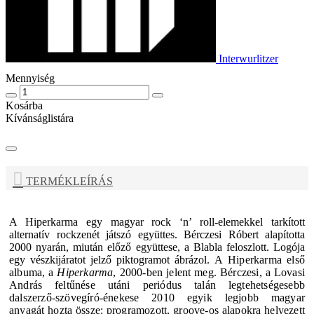
Interwurlitzer
Mennyiség
Kosárba
Kívánságlistára
TERMÉKLEÍRÁS
A
Hiperkarma
egy magyar rock ‘n’ roll-elemekkel tarkított
alternatív rockzenét játszó együttes.
Bérczesi Róbert
alapította
2000 nyarán, miután előző együttese, a
Blabla
feloszlott. Logója
egy vészkijáratot jelző piktogramot ábrázol.
A
Hiperkarma
első
albuma, a
Hiperkarma
, 2000-ben jelent meg. Bérczesi, a Lovasi
András feltűnése utáni periódus talán legtehetségesebb
dalszerző-szövegíró-énekese 2010 egyik legjobb magyar
anyagát hozta össze: programozott, groove-os alapokra helyezett