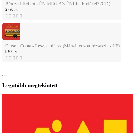
Bérczesi Róbert - ÉN MEG AZ ÉNEK: Emléxel? (CD)
2 490 Ft
Carson Coma - Lesz, ami lesz (Márványozott rózsaszín - LP)
9 990 Ft
Legutóbb megtekintett