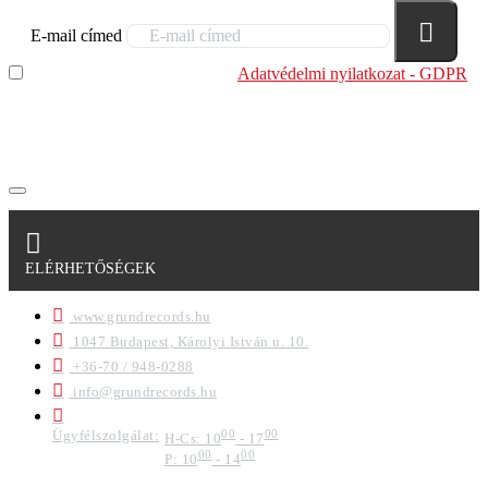
E-mail címed
Elolvastam és megértettem az
Adatvédelmi nyilatkozat - GDPR
szabályzatban leírtakat. Tudomásul veszem, hogy a
regisztrációkor megadott adataim egy részét anonimizált
formában a cég marketing célokra felhasználja.
ELÉRHETŐSÉGEK
www.grundrecords.hu
1047 Budapest, Károlyi István u. 10.
+36-70 / 948-0288
info@grundrecords.hu
Ügyfélszolgálat:
00
00
H-Cs: 10
- 17
00
00
P: 10
- 14