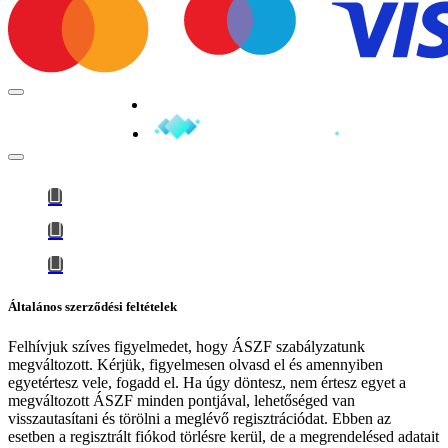
Minden jog fenntartva © 2026
Általános szerződési feltételek
Felhívjuk szíves figyelmedet, hogy
ÁSZF szabályzatunk
megváltozott
. Kérjük, figyelmesen olvasd el és amennyiben
egyetértesz vele, fogadd el. Ha úgy döntesz, nem értesz egyet a
megváltozott ÁSZF minden pontjával, lehetőséged van
visszautasítani és törölni a meglévő regisztrációdat. Ebben az
esetben a regisztrált fiókod törlésre kerül, de a megrendelésed adatait