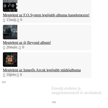
Megjelent az F.O.System legújabb albuma hanglemezen!
15
máj.
0
Megjelent az új Beyond album!
20
márc.
0
Megjelent az Ismerős Arcok legújabb stúdióalbuma
16
febr.
0
IRATKOZZ FEL
Értesülj elsőként új
HÍRLEVELÜNKRE!
megjelenéseinkről és akcióinkról.