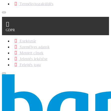
Termékvisszaküldés
GDPR
Eszköztár
Személyes adatok
Mentett címek
Jelentés lekérése
Felejtés joga