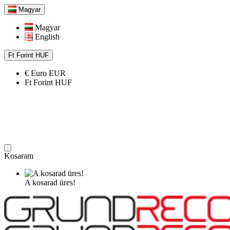
Magyar
Magyar
English
Ft
Forint
HUF
€
Euro
EUR
Ft
Forint
HUF
Kosaram
A kosarad üres!