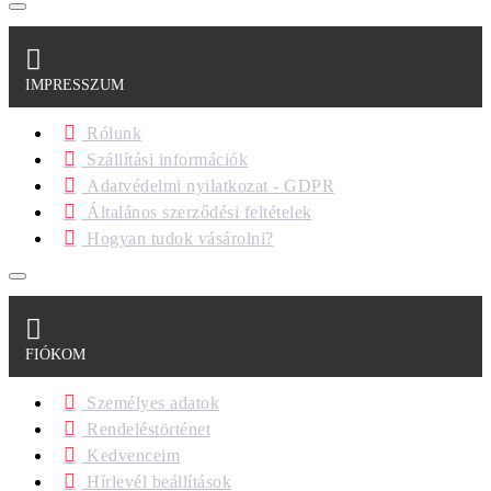
IMPRESSZUM
Rólunk
Szállítási információk
Adatvédelmi nyilatkozat - GDPR
Általános szerződési feltételek
Hogyan tudok vásárolni?
FIÓKOM
Személyes adatok
Rendeléstörténet
Kedvenceim
Hírlevél beállítások