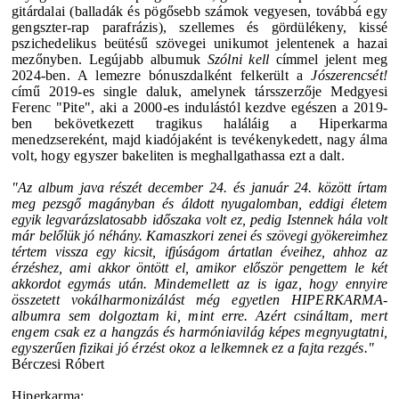
gitárdalai (balladák és pögősebb számok vegyesen, továbbá egy
gengszter-rap parafrázis), szellemes és gördülékeny, kissé
pszichedelikus beütésű szövegei unikumot jelentenek a hazai
mezőnyben. Legújabb albumuk
Szólni kell
címmel jelent meg
2024-ben. A lemezre bónuszdalként felkerült
a
Jószerencsét!
című 2019-es single daluk, amelynek társszerzője Medgyesi
Ferenc "Pite", aki a 2000-es indulástól kezdve egészen a 2019-
ben bekövetkezett tragikus haláláig a Hiperkarma
menedzsereként, majd kiadójaként is tevékenykedett, nagy álma
volt, hogy egyszer bakeliten is meghallgathassa ezt a dalt.
"Az album java részét december 24. és január 24. között írtam
meg pezsgő magányban és áldott nyugalomban, eddigi életem
egyik legvarázslatosabb időszaka volt ez, pedig Istennek hála volt
már belőlük jó néhány. Kamaszkori zenei és szövegi gyökereimhez
tértem vissza egy kicsit, ifjúságom ártatlan éveihez, ahhoz az
érzéshez, ami akkor öntött el, amikor először pengettem le két
akkordot egymás után.
Mindemellett az is igaz, hogy ennyire
összetett vokálharmonizálást még egyetlen HIPERKARMA-
albumra sem dolgoztam ki, mint erre. Azért csináltam, mert
engem csak ez a hangzás és harmóniavilág képes megnyugtatni,
egyszerűen fizikai jó érzést okoz a lelkemnek ez a fajta rezgés."
Bérczesi Róbert
Hiperkarma: