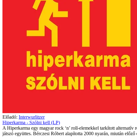
Előadó:
Interwurlitzer
Hiperkarma - Szólni kell (LP)
A Hiperkarma egy magyar rock ‘n’ roll-elemekkel tarkított alternatív 
játszó együttes. Bérczesi Róbert alapította 2000 nyarán, miután előző 