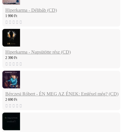
Hiperkarma - Délibáb (CD)
1 990 Ft
Hiperkarma - Napsütötte rész (CD)
2 390 Ft
Bérczesi Róbert - ÉN MEG AZ ÉNEK: Emléxel még? (CD)
2 690 Ft