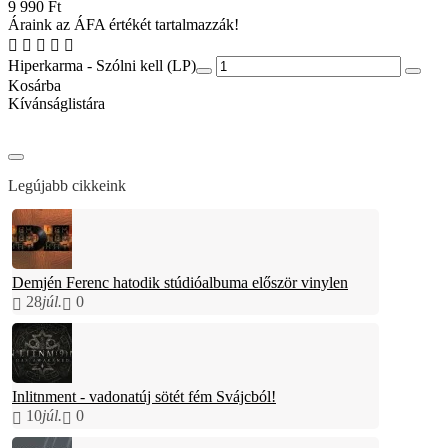
9 990 Ft
Áraink az ÁFA értékét tartalmazzák!
Hiperkarma - Szólni kell (LP)
Kosárba
Kívánságlistára
Legújabb cikkeink
Demjén Ferenc hatodik stúdióalbuma először vinylen
28
júl.
0
Inlitnment - vadonatúj sötét fém Svájcból!
10
júl.
0