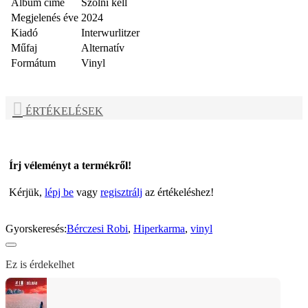
Album címe
Szólni kell
Megjelenés éve
2024
Kiadó
Interwurlitzer
Műfaj
Alternatív
Formátum
Vinyl
ÉRTÉKELÉSEK
Írj véleményt a termékről!
Kérjük,
lépj be
vagy
regisztrálj
az értékeléshez!
Gyorskeresés:
Bérczesi Robi
,
Hiperkarma
,
vinyl
Ez is érdekelhet