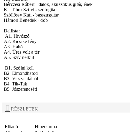
Bérczesi Róbert - dalok, akusztikus gitár, ének
Kis Tibor Sztivi - szólógitár
Szöllőssy Kati - basszusgitár
Hámori Benedek - dob
Dallista:
A1. Hívószó
A2. Kicsike fény
A3. Hahó
A4. Üres volt a tér
A5. Szív nélkül
B1. Szólni kell
B2. Elmondhatod
B3. Visszatalálnál
B4. Tik-Tak
B5. Jószerencsét!
RÉSZLETEK
Előadó
Hiperkarma