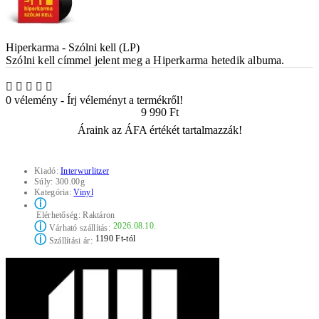
Hiperkarma - Szólni kell (LP)
Szólni kell címmel jelent meg a Hiperkarma hetedik albuma.
0 vélemény
-
Írj véleményt a termékről!
9 990 Ft
Áraink az ÁFA értékét tartalmazzák!
Kiadó:
Interwurlitzer
Súly:
300.00g
Kategória:
Vinyl
ⓘ
Elérhetőség:
Raktáron
ⓘ
2026.08.10.
Várható szállítás:
ⓘ
1190 Ft-tól
Szállítási ár: