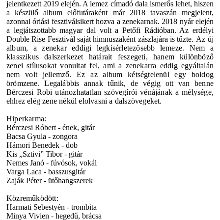
jelentkezett 2019 elején. A lemez címadó dala ismerős lehet, hiszen
a készülő album előfutáraként már 2018 tavaszán megjelent,
azonnal óriási fesztiválsikert hozva a zenekarnak. 2018 nyár elején
a legjátszottabb magyar dal volt a Petőfi Rádióban. Az erdélyi
Double Rise Fesztivál saját himnuszaként zászlajára is tűzte.
Az új
album, a zenekar eddigi legkísérletezősebb lemeze. Nem a
klasszikus dalszerkezet határait feszegeti, hanem különböző
zenei stílusokat vonultat fel, ami a zenekarra eddig egyáltalán
nem volt jellemző.
Ez az album kétségtelenül egy boldog
örömzene. Legalábbis annak tűnik, de végig ott van benne
Bérczesi Robi utánozhatatlan szövegírói vénájának a mélysége,
ehhez elég zene nékül elolvasni a dalszövegeket.
Hiperkarma:
Bérczesi Róbert - ének, gitár
Bacsa Gyula - zongora
Hámori Benedek - dob
Kis „Sztivi” Tibor - gitár
Nemes Janó - fúvósok, vokál
Varga Laca - basszusgitár
Zaják Péter - ütőhangszerek
Közreműködött:
Harmati Sebestyén - trombita
Minya Vivien - hegedű, brácsa