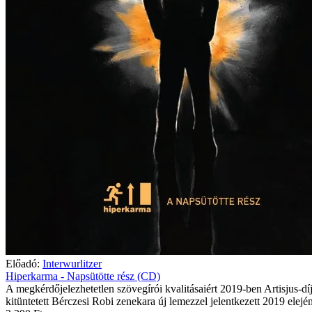
Előadó:
Interwurlitzer
Hiperkarma - Napsütötte rész (CD)
A megkérdőjelezhetetlen szövegírói kvalitásaiért 2019-ben Artisjus-díj
kitüntetett Bérczesi Robi zenekara új lemezzel jelentkezett 2019 elején.