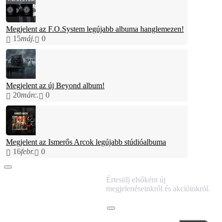
Megjelent az F.O.System legújabb albuma hanglemezen!
15
máj.
0
Megjelent az új Beyond album!
20
márc.
0
Megjelent az Ismerős Arcok legújabb stúdióalbuma
16
febr.
0
IRATKOZZ FEL
Értesülj elsőként új
HÍRLEVELÜNKRE!
megjelenéseinkről és akcióinkról.