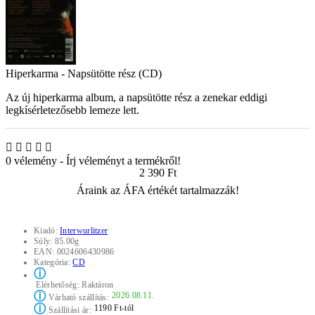
Hiperkarma - Napsütötte rész (CD)
Az új hiperkarma album, a napsütötte rész a zenekar eddigi
legkísérletezősebb lemeze lett.
0 vélemény
-
Írj véleményt a termékről!
2 390 Ft
Áraink az ÁFA értékét tartalmazzák!
Kiadó:
Interwurlitzer
Súly:
85.00g
EAN:
0024606430986
Kategória:
CD
ⓘ
Elérhetőség:
Raktáron
ⓘ
2026.08.11.
Várható szállítás:
ⓘ
1190 Ft-tól
Szállítási ár: