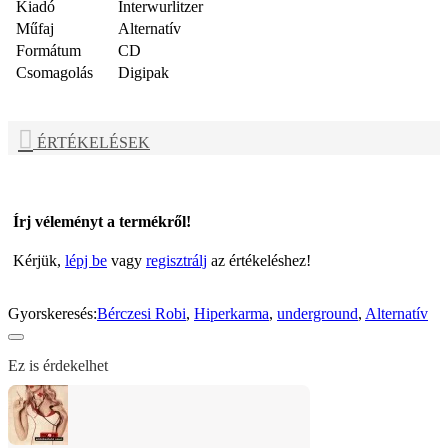
Kiadó
Interwurlitzer
Műfaj
Alternatív
Formátum
CD
Csomagolás
Digipak
ÉRTÉKELÉSEK
Írj véleményt a termékről!
Kérjük,
lépj be
vagy
regisztrálj
az értékeléshez!
Gyorskeresés:
Bérczesi Robi
,
Hiperkarma
,
underground
,
Alternatív
Ez is érdekelhet