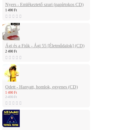
Nyers - Emlékeztető szuri (papírtokos CD)
1 490 Ft
Ági és a Fiúk - Ági 55 [Életműdalok] (CD)
2 490 Ft
Odett - Hanyatt, homlok, egyenes (CD)
1 490 Ft
2 490 Ft