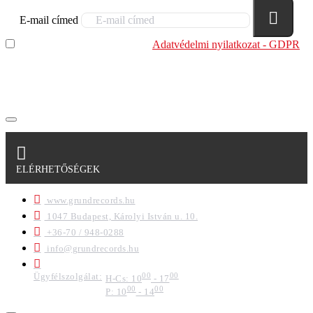
E-mail címed
Elolvastam és megértettem az
Adatvédelmi nyilatkozat - GDPR
szabályzatban leírtakat. Tudomásul veszem, hogy a
regisztrációkor megadott adataim egy részét anonimizált
formában a cég marketing célokra felhasználja.
ELÉRHETŐSÉGEK
www.grundrecords.hu
1047 Budapest, Károlyi István u. 10.
+36-70 / 948-0288
info@grundrecords.hu
Ügyfélszolgálat:
00
00
H-Cs: 10
- 17
00
00
P: 10
- 14