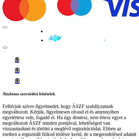
Minden jog fenntartva © 2026
Általános szerződési feltételek
Felhívjuk szíves figyelmedet, hogy
ÁSZF szabályzatunk
megváltozott
. Kérjük, figyelmesen olvasd el és amennyiben
egyetértesz vele, fogadd el. Ha úgy döntesz, nem értesz egyet a
megváltozott ÁSZF minden pontjával, lehetőséged van
visszautasítani és törölni a meglévő regisztrációdat. Ebben az
esetben a regisztrált fiókod törlésre kerül, de a megrendelésed adatait