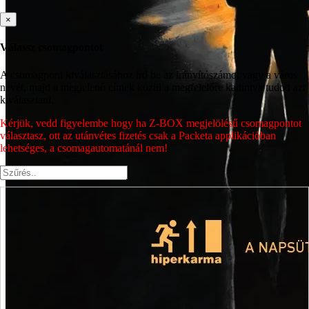
×
Válassz csomagpontot
A csomagpont kiválasztásához írd be az irányítószámot vagy a város
nevét, majd a megjelenő címek közül a megfelelőre kattintva tudod azt
kiválasztani.
Kérjük, vedd figyelembe hogy ha Z-BOX megjelölésű csomagpontot
választasz, ott az utánvétes fizetés csak a Packeta applikációban
lehetséges, a csomagautomatánál nem!