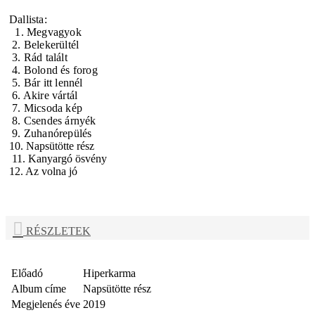
Dallista:
1. Megvagyok
2. Belekerültél
3. Rád talált
4. Bolond és forog
5. Bár itt lennél
6. Akire vártál
7. Micsoda kép
8. Csendes árnyék
9. Zuhanórepülés
10. Napsütötte rész
11. Kanyargó ösvény
12. Az volna jó
RÉSZLETEK
Előadó
Hiperkarma
Album címe
Napsütötte rész
Megjelenés éve
2019