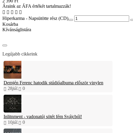
2 390 Ft
Áraink az ÁFA értékét tartalmazzák!
Hiperkarma - Napsütötte rész (CD)
Kosárba
Kívánságlistára
Legújabb cikkeink
Demjén Ferenc hatodik stúdióalbuma először vinylen
28
júl.
0
Inlitnment - vadonatúj sötét fém Svájcból!
10
júl.
0