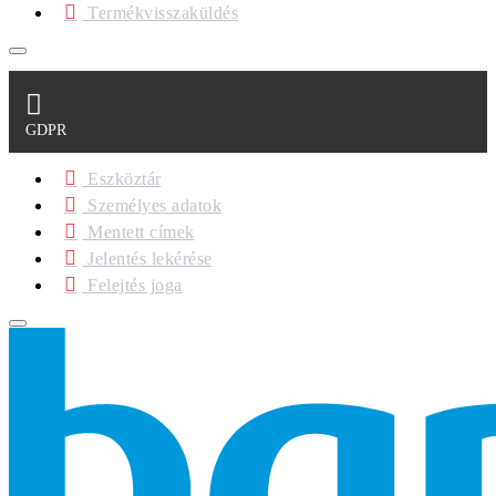
Termékvisszaküldés
GDPR
Eszköztár
Személyes adatok
Mentett címek
Jelentés lekérése
Felejtés joga