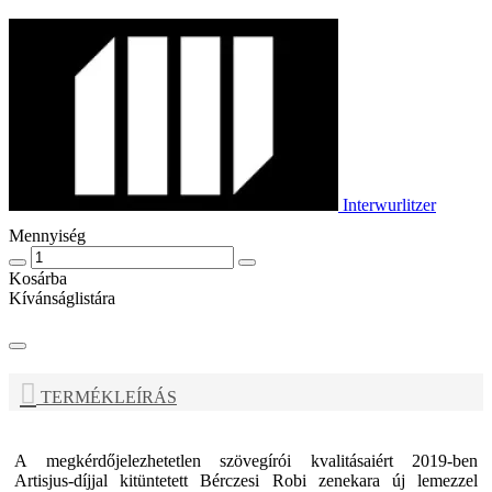
Interwurlitzer
Mennyiség
Kosárba
Kívánságlistára
TERMÉKLEÍRÁS
A megkérdőjelezhetetlen szövegírói kvalitásaiért 2019-ben
Artisjus-díjjal kitüntetett Bérczesi Robi zenekara új lemezzel