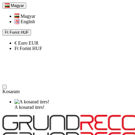
Magyar
Magyar
English
Ft
Forint
HUF
€
Euro
EUR
Ft
Forint
HUF
Kosaram
A kosarad üres!