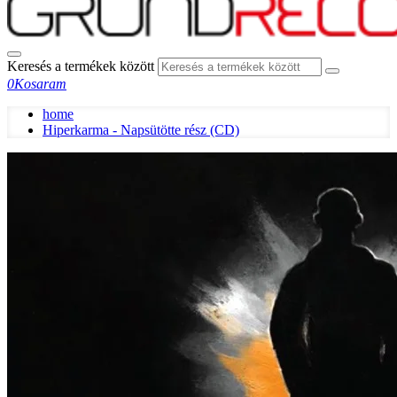
Keresés a termékek között
0
Kosaram
home
Hiperkarma - Napsütötte rész (CD)