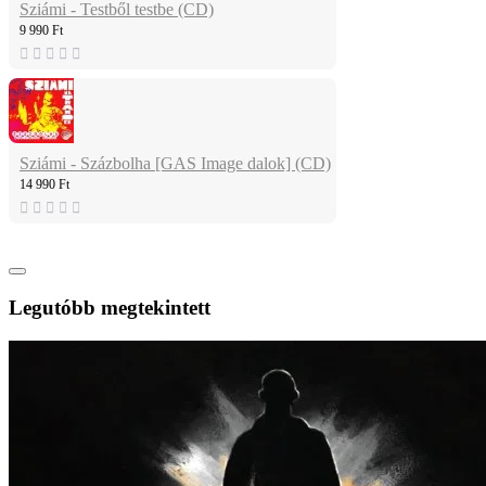
Sziámi - Testből testbe (CD)
9 990 Ft
Sziámi - Százbolha [GAS Image dalok] (CD)
14 990 Ft
Legutóbb megtekintett