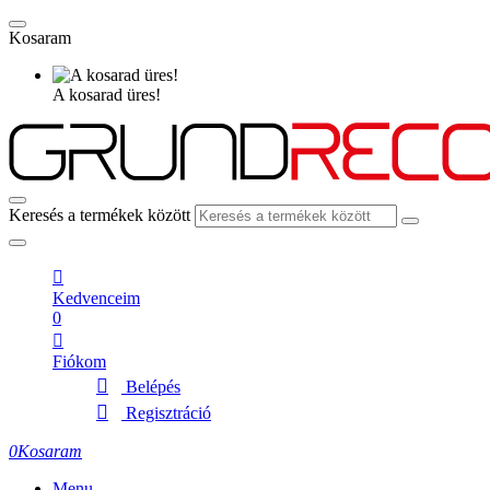
Kosaram
A kosarad üres!
Keresés a termékek között
Kedvenceim
0
Fiókom
Belépés
Regisztráció
0
Kosaram
Menu