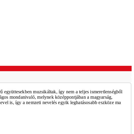
ű együttesekben muzsikáltak, így nem a teljes ismeretlenségből
 világos mondanivaló, melynek középpontjában a magyarság,
nevel is, így a nemzeti nevelés egyik leghatásosabb eszköze ma