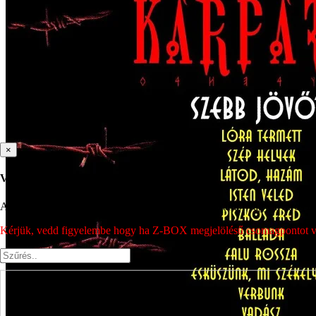
×
Válassz csomagpontot
A csomagpont kiválasztásához írd be az irányítószámot vagy a város nev
Kérjük, vedd figyelembe hogy ha Z-BOX megjelölésű csomagpontot vála