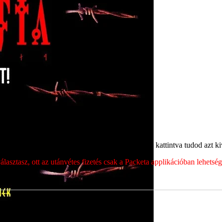
ét, majd a megjelenő címek közül a megfelelőre kattintva tudod azt kiv
sztasz, ott az utánvétes fizetés csak a Packeta applikációban lehets