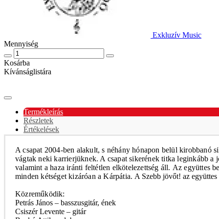
Exkluzív Music
Mennyiség
Kosárba
Kívánságlistára
Termékleírás
Részletek
Értékelések
A csapat 2004-ben alakult, s néhány hónapon belül kirobbanó sik
vágtak neki karrierjüknek. A csapat sikerének titka leginkább 
valamint a haza iránti feltétlen elkötelezettség áll.
Az együttes be
minden kétséget kizáróan a Kárpátia.
A Szebb jövőt! az együtte
Közreműködik:
Petrás János – basszusgitár, ének
Csiszér Levente – gitár