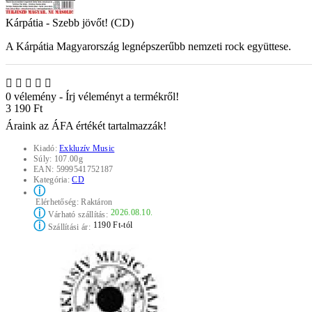
Kárpátia - Szebb jövőt! (CD)
A Kárpátia Magyarország legnépszerűbb nemzeti rock együttese.
0 vélemény
-
Írj véleményt a termékről!
3 190 Ft
Áraink az ÁFA értékét tartalmazzák!
Kiadó:
Exkluzív Music
Súly:
107.00g
EAN:
5999541752187
Kategória:
CD
ⓘ
Elérhetőség:
Raktáron
ⓘ
2026.08.10.
Várható szállítás:
ⓘ
1190 Ft-tól
Szállítási ár: