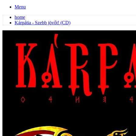
Menu
home
Kárpátia - Szebb jövőt! (CD)