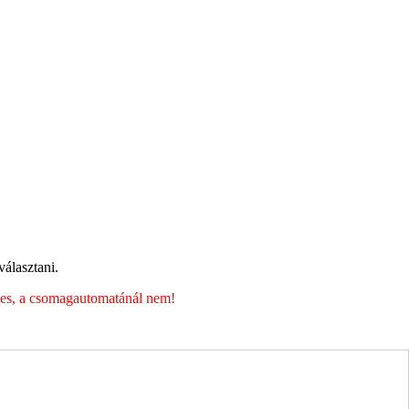
álasztani.
éges, a csomagautomatánál nem!