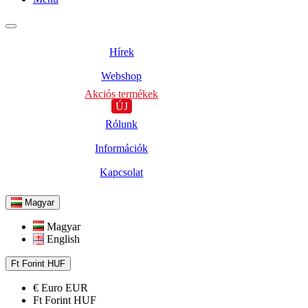
Hírek
Webshop
Akciós termékek
ÚJ
Rólunk
Információk
Kapcsolat
Magyar
Magyar
English
Ft
Forint
HUF
€
Euro
EUR
Ft
Forint
HUF