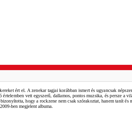
ereket ért el.
A zenekar tagjai korábban ismert és ugyancsak népszer
a jó értelemben vett egyszerű, dallamos, pontos muzsika, és persze a
bizonyította, hogy a rockzene nem csak szórakoztat, hanem tanít és 
s 2009-ben megjelent albuma.